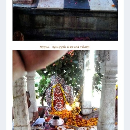
சித்த
வட்
ஆலயத்தில் வினாயகர் சன்னதி