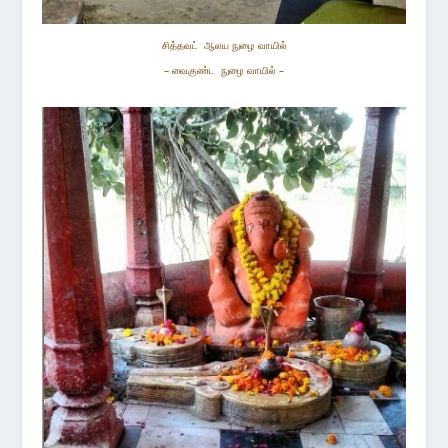
சித்த
வட்
ஆலய நுழை வாயில்
– வைகுண்ட நுழை வாயில் –