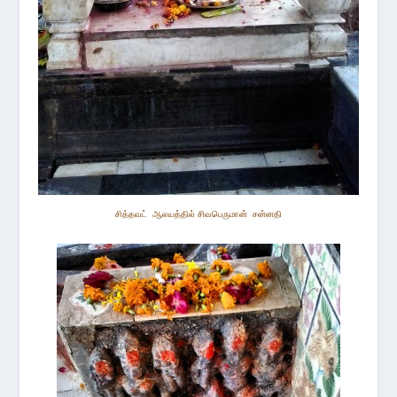
சித்த
வட்
ஆலயத்தில்
சிவபெருமான்
சன்னதி