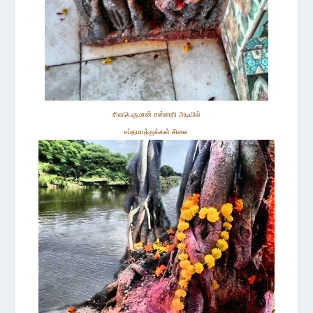
சிவபெருமான் சன்னதி அடியில்
சப்த
மா
த்ருக்கள் சிலை