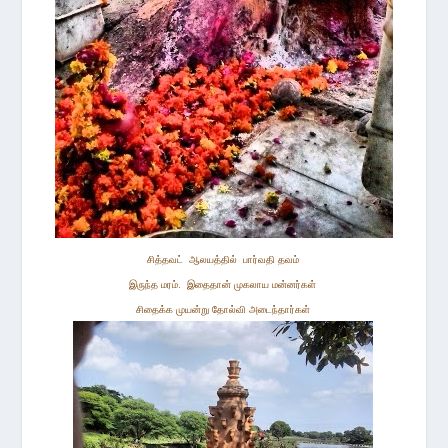
சித்த
வட்
ஆலயத்தில்
பார்வதி தவம்
இருந்த மரம். இதைதான் முகலாய மன்னர்கள்
சிதைக்க முயன்று தோல்வி அடைந்தார்கள்