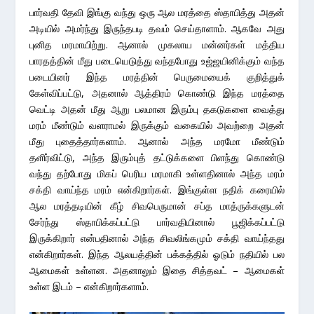
பார்வதி தேவி இங்கு வந்து ஒரு ஆல மரத்தை ஸ்தாபித்து அதன்
அடியில் அமர்ந்து இருந்தபடி தவம் செய்தாளாம். ஆகவே அது
புனித மரமாயிற்று. ஆனால் முகலாய மன்னர்கள் மத்திய
பாரதத்தின் மீது படையெடுத்து வந்தபோது உஜ்ஜயினிக்கும் வந்த
படையினர் இந்த மரத்தின் பெருமையைக் குறித்துக்
கேள்விப்பட்டு, அதனால் ஆத்திரம் கொண்டு இந்த மரத்தை
வெட்டி அதன் மீது ஆறு பலமான இரும்பு தகடுகளை வைத்து
மரம் மீண்டும் வளராமல் இருக்கும் வகையில் அவற்றை அதன்
மீது புதைத்தார்களாம். ஆனால் அந்த மரமோ மீண்டும்
தளிர்விட்டு, அந்த இரும்புத் தட்டுக்களை பிளந்து கொண்டு
வந்து தற்போது மிகப் பெரிய மரமாகி உள்ளதினால் அந்த மரம்
சக்தி வாய்ந்த மரம் என்கிறார்கள். இங்குள்ள நதிக் கரையில்
ஆல மரத்தடியின் கீழ் சிவபெருமான் சப்த மாத்ருக்களுடன்
சேர்ந்து ஸ்தாபிக்கப்பட்டு பார்வதியினால் பூஜிக்கப்பட்டு
இருக்கிறார் என்பதினால் அந்த சிவலிங்கமும் சக்தி வாய்ந்தது
என்கிறார்கள். இந்த ஆலயத்தின் பக்கத்தில் ஓடும் நதியில் பல
ஆமைகள் உள்ளன. அதனாலும் இதை சித்தவட் – ஆமைகள்
உள்ள இடம் – என்கிறார்களாம்.