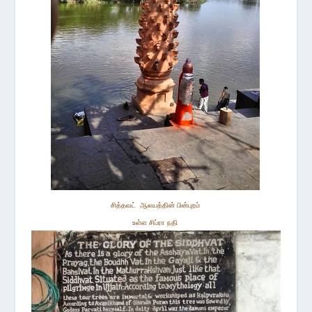
சித்த
வட் ஆலயத்தின் பின்புறம்
உள்ள சிப்ரா நதி