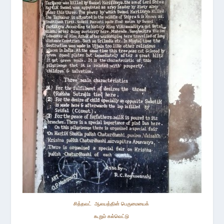
சித்த
வட் ஆலயத்தின்
பெருமையைக்
கூறும் கல்வெட்டு