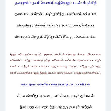
குரைபுனல் உருவம் கொண்டு கூழ்தொறும் பயன்கள் நல்கித்
தரையிடை உயிர்கள் யாவும் தளர்ந்திடாவண்ணம் காப்போன்
நிரைநிரை முகில்கள் ஈண்டி நெடுவரை முகட்டில் பெய்ய
விரைபுனல் அதனுள் வீழ்ந்து விளிந்திடாது எம்மைக் காக்க.
(ஓஹ் என்ற ஒலியை எழுப்பி ஓடிவரும் நீரைப் போலல்லாது, மௌன நீரோடையாக
பயிர்களில் பாய்ந்து, உணவைத் தந்து உயிர்களைக் காப்பவரே, அலையலையாக வரும்
மேகக் கூட்டத்தின் வழியே மழையாக வந்து மலை மீது பொழி
ய
, பாய்ந்து வரும் அந்த
நீரின் வெள்ளத்தில் விழுந்து இறந்து விடாமல் எம்மை
நீங்களே
காத்து
அருள
வேண்டும். )
கடையுகம் தன்னில் எல்லா உலகமும் கடவுள்தீயால்
அடலைசெய்து அமலை தாளம் அறைதர நடிக்கும் ஈசன்
இடைநெறி வளைதாபத்தில் எறிதரு சூறைக் காற்றில்