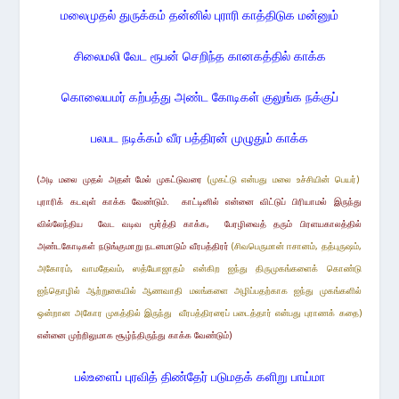
மலைமுதல் துருக்கம் தன்னில் புராரி காத்திடுக மன்னும்
சிலைமலி வேட ரூபன் செறிந்த கானகத்தில் காக்க
கொலையமர் கற்பத்து அண்ட கோடிகள் குலுங்க நக்குப்
பலபட நடிக்கம் வீர பத்திரன் முழுதும் காக்க
(அடி மலை முதல் அதன் மேல் முகட்டுவரை
(முகட்டு என்பது மலை உச்சியின் பெயர்)
புராரிக் கடவுள் காக்க வேண்டும். காட்டினில் என்னை விட்டுப் பிரியாமல் இருந்து
வில்லேந்திய
வேட வடிவ மூர்த்தி காக்க, பேரழிவைத் தரும் பிரளயகாலத்தில்
அண்டகோடிகள் நடுங்குமாறு நடனமாடும் வீரபத்திரர்
(சிவபெருமான் ஈசானம், தத்புருஷம்,
அகோரம், வாமதேவம், ஸத்யோஜாதம் என்கிற ஐந்து திருமுகங்களைக் கொண்டு
ஐந்தொழில் ஆற்றுகையில்
ஆணவாதி மலங்களை அழிப்பதற்காக
ஐந்து முகங்களில்
ஒன்றான அகோர முகத்தில் இருந்து வீரபத்திரரைப்
படைத்தார் என்பது புராணக் கதை)
என்னை முற்றிலுமாக சூழ்ந்திருந்து காக்க வேண்டும்)
பல்உளைப் புரவித் திண்தேர் படுமதக் களிறு பாய்மா