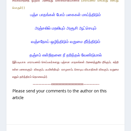
சிவகவசத்தை ஒருவர் அணிந்து கொள்வாரேயானால்
(பாராயணம் செய்வது என்பது
பொருள்) )
பஞ்ச பாதங்கள் போம் பகைகள் மாய்ந்திடும்
அஞ்சலில் மறலியும் அசூசி ஆட்செயும்
வஞ்சநோய் ஒழிந்திடும் வறுமை தீர்ந்திடும்
தஞ்சம் என்றிதனை நீ தரித்தல் வேண்டுமால்
(
இப்படியாக பாராயணம்
செய்பவர்களது
பஞ்சமா பாதகங்கள் அனைத்துமே நீங்கும், சுற்றி
உள்ள
பகைகளும் விலகும், பயமின்றியும் வாழலாம், கொடிய வியாதிகள் விலகும், வறுமை
எனும் தரித்திரம் தொலையும்
).
——————-xxxxxxxxxxxxxxxxxxxxxx—————–
Please send your comments to the author on this
article