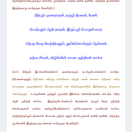
சுழன்றுகொண்டிருக்கும்
சதாசிவ முர்த்தியும் எம்மை
தனித் தனியே அந்தந்த ரூபங்களில்
இருந்தவாறு
காத்தருள வேண்டும்
)
நிற்புழி புவனநாதன், ஏகுழி நிமலன், மேனி
பொற்புறும் ஆதி நாதன், இருப்புழி பொருவி லாத
அற்புத வேத வேத்தியனும், துயில்கொள்ளும் ஆங்கண்
தற்பர சிவன், விழிக்கின் சாமள ருத்திரன் காக்க
(யாம் நிற்கும் இடங்களிலெல்லாம் புவனநாதரும், நடக்குமிடமெல்லாம் மாசற்ற
நிர்மலனாதனும்
(நிர்மலம் என்பது மாசின்மை மற்றும் மனக் கவலை அற்றவர் என்ற
பொருளை தருவதினால் நிர்மலமானவர் என சிவபெருமானின் இன்னொரு பெயராக
அமைந்தது)
, உடலழகினை முதலும் முடிவுமே இல்லாத அனைத்தையுமே படைத்த அந்த
ஆதி மூர்த்தி காக்க, இருக்குமிடமெல்லாம் வேதங்கள் புகழும் வேத மூர்த்தி
சிவபெருமான் காக்க, உறங்கும்போதேல்லாம் பரம்பொருளான பரமசிவன் காக்க,
விழித்திருக்கும் நிலையில் சியாமள ருத்ரர் எனும் சிவபெருமான் தனித் தனியே அந்தந்த
ரூபங்களில் இருந்தவாறு எம்மைக் காத்தருள வேண்டும்)