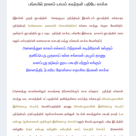
பங்கமில் நாலாம் யாமம் கவுர்தன் பதியே காக்க
(இரவின் முதற்
ஜாமத்தில்
பிறைசூடிய மூர்த்தி
யும்
இரண்டாம்
ஜாமத்தில்
கங்காதர
மூர்த்தியும்
(
கங்கையை
தலையில் கொண்டுள்ள)
எம்மை
காத்து அருள வேண்டும்
.
மூன்றாம்
ஜாமத்தில்
ஜடா
மகுட மூர்த்தி காக்க,
பங்கமே
இல்லாத
நாலாம்
ஜாமத்தில்
உமை
எனும் பார்வதியின் கணவரான
உமாபதி
வந்து எம்மைக் காக்க வேண்டும்)
அனைத்துள காலம் எல்லாம் அந்தகன் கடிந்தோன் உள்ளும்
தனிப்பெரு முதலாய் உள்ள சங்கரன் புரமும் தாணு
வனப்புறு நடுவும் தூய பசுபதி மற்றும் எங்கும்
நினைத்திடற் கரிய நோன்மை சதாசிவ நிமலன் காக்க
(அனைத்து
காலங்களிலும் காலத்தை நிர்ணயிக்கும் கால
சம்ஹார
மூர்த்தி எம்மைக்
காத்து வர, காலத்தின் உட்
பகுதியில்
தனித்தன்மை வாய்ந்த
சங்கரரும்
(சிவபெருமானின்
இன்னொரு பெயர்)
,
வெளிப்புறத்தில்
தாணு
(சிவபெருமானின் இன்னொரு பெயர்)
மூர்த்தியும்,
நடுப்புறத்
தில் ஆன்மாக்களை தன்னுள் அடக்கி வைத்துள்ள
பசுபதி நாதர்
(பசு
என்பது ஆன்மாவைக் குறிக்கும் இன்னொரு சொல்)
எனும் சிவபெருமானும்
,
மற்ற இடத்தில்
என்றுமே
(சதா என்பது என்றுமே என்பதின்
வாய் மொழிச்
சொல்)
நினைவில்