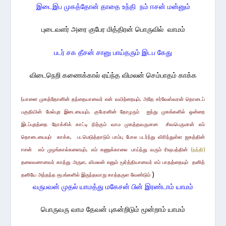
இடைஇப முகத்தோன் தாதை உந்தி நம் ஈசன் மன்னும்
புடைவளர் அரை குபேர மித்திரன் பொருவில் வாமம்
படர் சக தீசன் சானு பாய்தரும் இடப கேது
விடைநெறி கணைக்கால் ஏய்ந்த விமலன் செம்பாதம் காக்க
(யானை முகத்தோனின் தந்தையானவர் என் வயிற்றையும்,
அதே
சர்வேஸ்வரன் தொடைப்
பகுதியின் மேல்புற இடையையும், குபேரனின்
தோழரும்
ஐந்து முகங்களில் ஒன்றை
இடப்புறத்தை
நோக்கிக் காட்டி
நிற்கும் வாம முகத்த
வருமான
சிவபெருமான் எம்
தொடையையும் காக்க, படமெடுத்தாடும் பாம்பு போல படர்ந்து விரிந்துள்ள ஜகத்தின்
ஈசன்
எம் முழங்கால்களையும், எம் கணுக்காலை பாய்ந்து வரும் ரிஷபத்தின்
(நந்தி)
தலைவனானவர் காத்து அருள, விமலன் எனும் மூர்த்தியானவர் எம் பாதத்தையும்
தனித்
)
தனியே அந்தந்த ரூபங்களில்
இருந்தவாறு
காத்தருள வேண்டும்
வருபவன் முதல் யாமத்து மகேசன் பின் இரண்டாம் யாமம்
பொருவரு வாம தேவன் புகன்றிடும் மூன்றாம் யாமம்