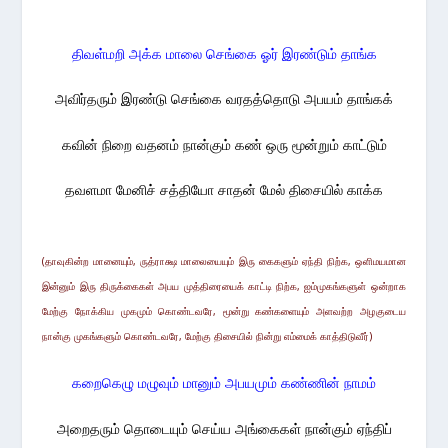
திவள்மறி அக்க மாலை செங்கை ஓர் இரண்டும் தாங்க
அவிர்தரும் இரண்டு செங்கை வரதத்தொடு அபயம் தாங்கக்
கவின் நிறை வதனம் நான்கும் கண் ஒரு மூன்றும் காட்டும்
தவளமா மேனிச் சத்தியோ சாதன் மேல் திசையில் காக்க
(தாவுகின்ற மானையும், ருத்ராக்ஷ மாலையையும் இரு கைகளும் ஏந்தி நிற்க, ஒளிமயமான
இன்னும் இரு
திருக்கைகள்
அபய முத்திரையைக் காட்டி நிற்க,
ஐம்முகங்களுள் ஒன்றாக
மேற்கு நோக்கிய முகமும் கொண்டவரே,
மூன்று கண்களையும் அளவற்ற அழகுடைய
நான்கு முகங்களும்
கொண்டவரே, மேற்கு
திசையி
ல்
நின்று எம்மைக் காத்திடுவீர்)
கறைகெழு மழுவும் மானும் அபயமும் கண்ணின் நாமம்
அறைதரும் தொடையும் செய்ய அங்கைகள் நான்கும் ஏந்திப்