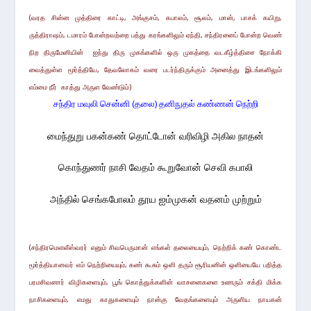
(வரத சின்ன முத்திரை காட்டி, அங்குசம், கபாலம், சூலம், மான், பாசக் கயிறு,
ருத்திராஷம், டமாரம் போன்றவற்றை பத்து கரங்களிலும் ஏந்தி, சந்திரனைப் போன்ற வெண்
நிற திருமேனியின்
ஐந்து திரு முகங்களில் ஒரு முகத்தை வடகீழ்த்திசை நோக்கி
வைத்துள்ள
மூர்த்தியே
, தேவலோகம் வரை படர்ந்திருக்கும் அனைத்து இடங்களிலும்
எம்மை நீர் காத்து அருள வேண்டும்)
சந்திர மவுலி சென்னி (தலை) தனிநுதல் கண்ணன் நெற்றி
மைந்துறு பகன்கண் தொட்டோன் வரிவிழி அகில நாதன்
கொந்துணர் நாசி வேதம் கூறுவோன் செவி கபாலி
அந்தில் செங்கபோலம் தூய ஐம்முகன் வதனம் முற்றும்
(சந்திரமௌலீஸ்வரர் எனும் சிவபெருமான் எங்கள் தலையையும், நெற்றிக் கண் கொண்ட
மூர்த்தியானவர் எம் நெற்றியையும், கண் கூசும் ஒளி தரும் சூரியனின் ஒளியையே பறித்த
பரமசிவனார் விழிகளையும், பூங் கொத்துக்களின் வாசனைகளை உணரும் சக்தி மிக்க
நாசிகளையும், எமது காதுகளையும் நான்கு வேதங்களையும் அருளிய நாயகன்