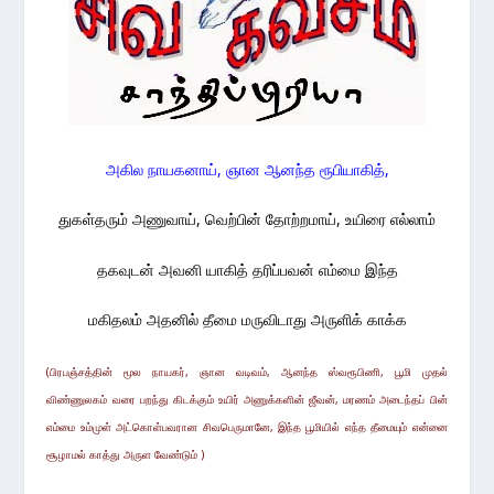
அகில நாயகனாய், ஞான ஆனந்த ரூபியாகித்,
துகள்தரும் அணுவாய், வெற்பின் தோற்றமாய், உயிரை எல்லாம்
தகவுடன் அவனி யாகித் தரிப்பவன் எம்மை இந்த
மகிதலம் அதனில் தீமை மருவிடாது அருளிக் காக்க
(பிரபஞ்சத்தின் மூல நாயகர், ஞான வடிவம், ஆனந்த ஸ்வரூபிணி, பூமி முதல்
விண்ணுலகம் வரை பறந்து கிடக்கும் உயிர் அணுக்களின் ஜீவன், மரணம் அடைந்தப் பின்
எம்மை உம்முள் அட்கொள்பவரான சிவபெருமானே, இந்த பூமியில் எந்த தீமையும் என்னை
சூழாமல் காத்து அருள வேண்டும் )