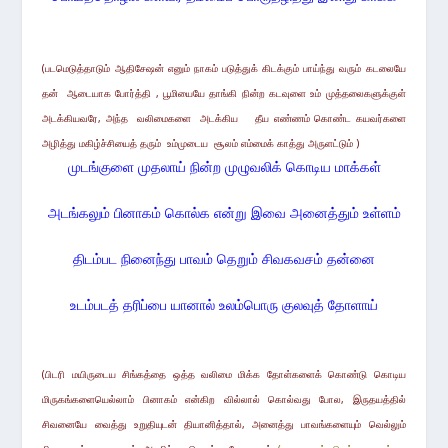
(படமெடுத்தாடும் ஆதிசேஷன் எனும் நாகம் படுத்துக் கிடக்கும் பாய்ந்து வரும் கடலையே
தன் ஆடையாக போர்த்தி , பூமியையே தாங்கி நின்ற கடவுளை உம் முத்தலைகளுக்குள்
அடக்கியவரே, அந்த வலிமைகளை
அடக்கிய
தீய எண்ணம் கொண்ட கயவர்களை
அழித்து மகிழ்ச்சியைத் தரும் உம்முடைய சூலம் எம்மைக் காத்து அருளட்டும் )
முடங்குளை முதலாய் நின்ற முழுவலிக் கொடிய மாக்கள்
அடங்கலும் பினாகம் கொல்க என்று இவை அனைத்தும் உள்ளம்
திடம்பட நினைந்து பாவம் தெறும் சிவகவசம் தன்னை
உடம்படத் தரிப்பை யானால் உலம்பொரு குலவுத் தோளாய்
(பிடரி மயிருடைய சிங்கத்தை ஒத்த வலிமை மிக்க தோள்களைக் கொண்டு கொடிய
மிருகங்களையெல்லாம் பினாகம் என்கிற
வில்லால்
கொல்வது போல, இருதயத்தில்
சிவனையே
வைத்து உறுதியுடன் தியானித்தால், அனைத்து பாவங்களையும் வெல்லும்