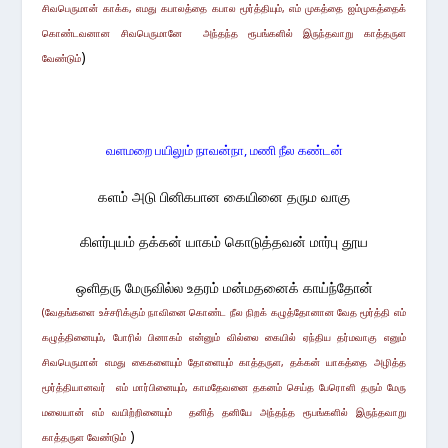
சிவபெருமான் காக்க, எமது கபாலத்தை
கபால மூர்த்தி
யும்
, எம் முகத்தை ஐம்முகத்தைக்
கொண்ட
வனான சிவபெரு
மானே
அந்தந்த ரூபங்களில்
இருந்தவாறு
காத்தருள
)
வேண்டும்
வளமறை பயிலும் நாவன்நா, மணி நீல கண்டன்
களம் அடு பினிகபான கையினை தரும வாகு
கிளர்புயம் தக்கன் யாகம் கொடுத்தவன் மார்பு தூய
ஒளிதரு மேருவில்ல உதரம் மன்மதனைக் காய்ந்தோன்
(வேதங்களை உச்சரிக்கும் நாவினை கொண்ட நீல நிறக் கழுத்தோனான வேத
மூர்த்தி
எம்
கழுத்தினையும், போரில் பினாகம் என்னும் வில்லை கையில் ஏந்திய தர்மவாகு எனும்
சிவபெருமான்
எமது கைகளையும் தோளையும் காத்தருள
, தக்கன் யாகத்தை அழித்த
மூர்த்தியானவர் எம் மார்பினையும், காமதேவனை தகனம் செய்த பேரொளி தரும் மேரு
மலையான் எம் வயிற்றினையும்
தனித் தனியே அந்தந்த ரூபங்களில்
இருந்தவாறு
)
காத்தருள வேண்டும்