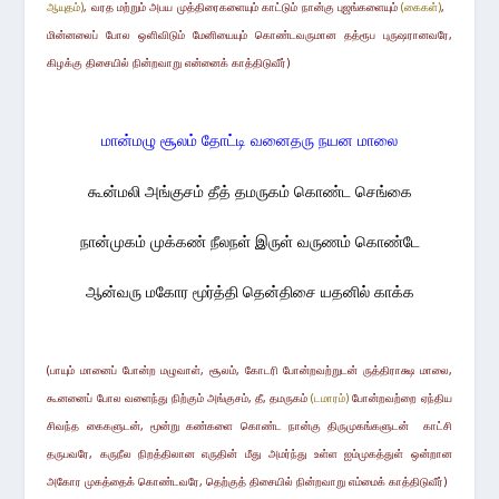
ஆயுதம்)
, வரத மற்றும் அபய முத்திரைகளையும் காட்டும் நான்கு புஜங்களையும்
(கைகள்)
,
மின்னலைப் போல ஒளிவிடும் மேனியையும் கொண்டவருமான தத்ரூப புருஷரானவரே,
கிழக்கு திசையில் நின்றவாறு என்னைக் காத்திடுவீர்)
மான்மழு சூலம் தோட்டி வனைதரு நயன மாலை
கூன்மலி அங்குசம் தீத் தமருகம் கொண்ட செங்கை
நான்முகம் முக்கண் நீலநள் இருள் வருணம் கொண்டே
ஆன்வரு மகோர மூர்த்தி தென்திசை யதனில் காக்க
(பாயும் மானைப் போன்ற மழுவாள், சூலம், கோடரி போன்றவற்றுடன் ருத்திராக்ஷ மாலை,
கூனனைப் போல வளைந்து நிற்கும் அங்குசம், தீ, தமருகம்
(டமாரம்)
போன்றவற்றை ஏந்திய
சிவந்த கைகளுடன்
,
மூன்று கண்களை
கொண்ட
நான்கு திருமுகங்
களுடன்
காட்சி
தருபவரே, கருநீல நிறத்திலான எருதின் மீது அமர்ந்து
உள்ள
ஐம்முகத்துள் ஒன்றான
அகோர முகத்தைக் கொண்டவரே, தெற்குத் திசையில் நின்றவாறு எம்மைக் காத்திடுவீர்)