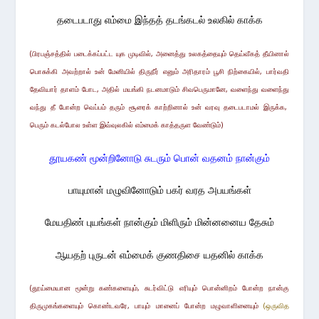
தடைபடாது எம்மை இந்தத் தடங்கடல் உலகில் காக்க
(பிரபஞ்சத்தில் படைக்கப்பட்ட யுக முடிவில், அனைத்து உலகத்தையும் தெய்வீகத் தீயினால்
பொசுக்கி அவற்றால் உன் மேனியில் திருநீர்
எனும்
அரிதாரம் பூசி நிற்கையில், பார்வதி
தேவியார் தாளம் போட, அதில் மயங்கி நடனமாடும் சிவபெருமானே, வளைந்து வளைந்து
வந்து தீ போன்ற வெப்பம் தரும் சூரைக் காற்றினால் உன் வரவு தடைபடாமல் இருக்க,
பெரும் கடல்போல உள்ள இவ்வுலகில் எம்மைக் காத்தருள வேண்டும்)
தூயகண் மூன்றினோடு சுடரும் பொன் வதனம் நான்கும்
பாயுமான் மழுவினோடும் பகர் வரத அபயங்கள்
மேயதிண் புயங்கள் நான்கும் மிளிரும் மின்னனைய தேசும்
ஆயதற் புருடன் எம்மைக் குணதிசை யதனில் காக்க
(தூய்மையான மூன்று கண்களையும், சுடர்விட்டு எரியும் பொன்னிறம் போன்ற நான்கு
திருமுகங்களையும் கொண்டவரே, பாயும் மானைப் போன்ற மழுவாளினையும்
(ஒருவித