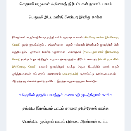
செருமலி மழுவாள் அங்கைத் திரியம்பகன் நாலாம் யாமம்
பெருவலி இடப ஊர்தி பிணியற இனிது காக்க
(வேதங்கள் கூறும் பதினோரு ருத்ரர்களில் ஒருவரான பவன்
(சிவபெரு
மானின் இன்னொரு
பெயர்)
முதற் ஜாமத்திலும் ,
ம
ஹே
ஸ்வரன்
எனும் ஈஸ்வரன் இரண்டாம் ஜாமத்தின் பின்
பகுதியிலும், முனிவர் போன்ற உருவிலான வாமதேவர்
(சிவபெரு
மானின் இன்னொரு
பெயர்)
மூன்றாம் ஜாமத்திலும், மழுவாயுத்தை ஏந்திய திரியம்பகனாதர்
(சிவபெரு
மானின்
இன்னொரு பெயர்)
நாலாம் ஜாமத்திலும் காத்து அருள இடபத்தில் பவனி வரும்
மூர்த்தியானவர் எம் சரீரம் பிணிகளால்
(வியாதிகள்)
பீடிக்கப்பட்டு சோர்வடையா
மல்
அந்தந்த ரூபங்களில் தனித் தனியே
இருந்தவாறு
காத்தருள வேண்டும்.
கங்குலின் முதல் யாமத்துக் கலைமதி முடித்தோன் காக்க
தங்கிய இரண்டாம் யாமம் சானவி தரித்தோன் காக்க
பொங்கிய மூன்றாம் யாமம் புரிசடை அண்ணல் காக்க