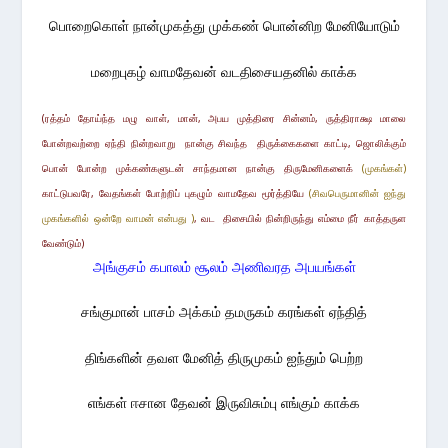
பொறைகொள் நான்முகத்து முக்கண் பொன்னிற மேனியோடும்
மறைபுகழ் வாமதேவன் வடதிசையதனில் காக்க
(ரத்தம் தோய்ந்த மழு வாள், மான், அபய முத்திரை சின்னம், ருத்திராக்ஷ மாலை
போன்றவற்றை ஏந்தி
நின்றவாறு
நான்கு சிவந்த திருக்கைகளை காட்டி, ஜொலிக்கும்
பொன் போன்ற முக்கண்களுடன்
சாந்தமான
நான்கு திருமேனிகளைக்
(முகங்கள்)
காட்டுபவரே
, வேதங்கள் போற்றிப் புகழும் வாமதேவ மூர்த்தியே
(சிவபெருமானின் ஐந்து
முகங்களில் ஒன்றே வாமன் என்பது )
, வட திசையில் நின்றிருந்து எம்மை நீர் காத்தருள
வேண்டும்)
அங்குசம் கபாலம் சூலம் அணிவரத அபயங்கள்
சங்குமான் பாசம் அக்கம் தமருகம் கரங்கள் ஏந்தித்
திங்களின் தவள மேனித் திருமுகம் ஐந்தும் பெற்ற
எங்கள் ஈசான தேவன் இருவிசும்பு எங்கும் காக்க