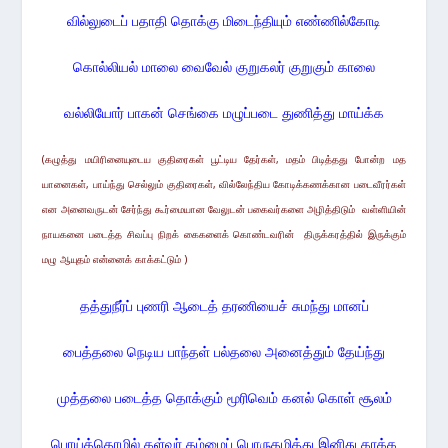
வில்லுடைப் பதாதி தொக்கு மிடைந்தியும் எண்ணில்கோடி
கொல்லியல் மாலை வைவேல் குறுகலர் குறுகும் காலை
வல்லியோர் பாகன் செங்கை மழுப்படை துணித்து மாய்க்க
(கழுத்து மயிரினையுடைய குதிரைகள்
பூட்டிய தேர்கள், மதம்
பிடித்தது போன்ற
மத
யானைகள்,
பாய்ந்து செல்லும்
குதிரைகள், வில்லேந்திய கோடிக்கணக்கான
படைவீரர்கள்
என
அனைவருடன் சேர்ந்து கூர்மையான வேலுடன்
பகைவர்களை அழித்திடும் வள்ளியின்
நாயகனை படைத்த சிவப்பு நிறக் கைகளைக் கொண்டவரின் திருக்கரத்தில் இருக்கும்
மழு ஆயுதம் என்னைக் காக்கட்டும் )
தத்துநீர்ப் புணரி ஆடைத் தரணியைச் சுமந்து மானப்
பைத்தலை நெடிய பாந்தள் பல்தலை அனைத்தும் தேய்ந்து
முத்தலை படைத்த தொக்கும் மூரிவெம் கனல் கொள் சூலம்
பொய்த்தொழில் கள்வர் தம்மைப் பொருதழித்து இனிது காக்க