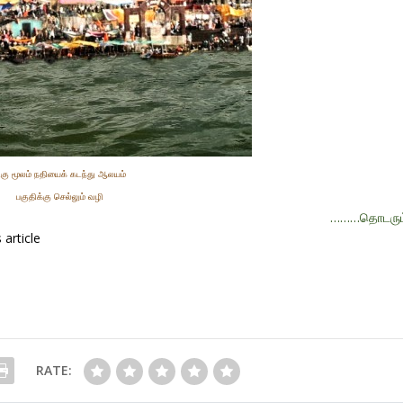
டகு மூலம் நதியைக் கடந்து ஆலயம்
பகுதிக்கு செல்லும் வழி
………தொடரும
article
RATE: