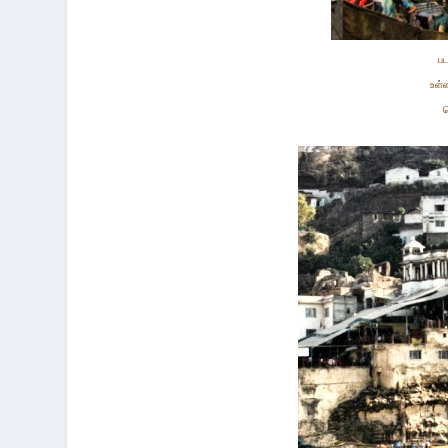
ப
உள்ள