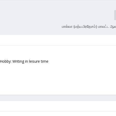
மால்வா (மத்ய.பிரதேசம்) மாவட்ட ஆ
 Hobby: Writing in leisure time