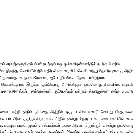
 அசுரர்களுக்கும் போர் நடந்தபோது ஒம்காரேஸ்வரத்தில் நடந்த போரில்
ளே இருந்து வெளியில் ஜ்யோதிர் லிங்க வடிவில் வெளி வந்து தேவர்களுக்கு அதி
தனால்தான் ஒம்காரேஸ்வரர் ஜ்யோதிர் லிங்க ஆலயமாயிற்றாம்.
 கொண்டதாக இருக்க ஒவ்வொரு அடுக்கிலும் ஒவ்வொரு சிவலிங்க வடிவில
மகாகாளேஸ்வர், சித்தேஸ்வர், கும்பேஸ்வர் மற்றும் த்வஜேஸ்வர் என்ற பெயரில
ையை சுற்றி ஓடும் நர்மதை ஆற்றில் ஒரு படகில் சவாரி செய்து பிரதர்ஷனம
ையும் அமைத்திருக்கிறார்கள். அதில் ஒன்று நேரடியாக மலை உச்சியில் உள்
்க, பழைய பாலம் மூலம் செல்பவர்கள் மலை அடிவாரத்துக்குச் சென்று ஒவ்வொர
ிக்கட்டில் மேலே ஏறிச் செல்ல வேண்டும். இரண்டு பாலங்களுக்கும் இடையே உள்