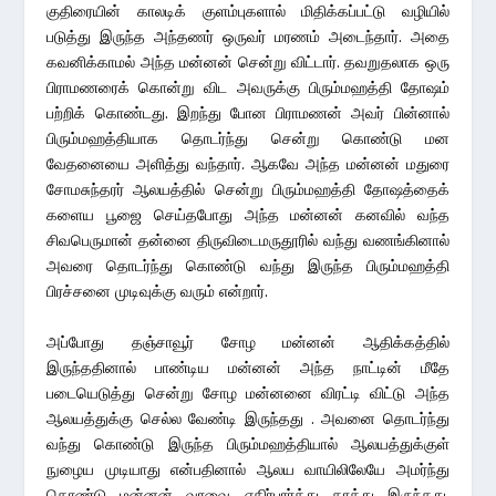
குதிரையின் காலடிக் குளம்புகளால் மிதிக்கப்பட்டு வழியில்
படுத்து இருந்த அந்தணர் ஒருவர் மரணம் அடைந்தார். அதை
கவனிக்காமல் அந்த மன்னன் சென்று விட்டார். தவறுதலாக ஒரு
பிராமணரைக் கொன்று விட அவருக்கு பிரும்மஹத்தி தோஷம்
பற்றிக் கொண்டது. இறந்து போன பிராமணன் அவர் பின்னால்
பிரும்மஹத்தியாக தொடர்ந்து சென்று கொண்டு மன
வேதனையை அளித்து வந்தார். ஆகவே அந்த மன்னன் மதுரை
சோமசுந்தரர் ஆலயத்தில் சென்று பிரும்மஹத்தி தோஷத்தைக்
களைய பூஜை செய்தபோது அந்த மன்னன் கனவில் வந்த
சிவபெருமான் தன்னை திருவிடைமருதூரில் வந்து வணங்கினால்
அவரை தொடர்ந்து கொண்டு வந்து இருந்த பிரும்மஹத்தி
பிரச்சனை முடிவுக்கு வரும் என்றார்.
அப்போது தஞ்சாவூர் சோழ மன்னன் ஆதிக்கத்தில்
இருந்ததினால் பாண்டிய மன்னன் அந்த நாட்டின் மீதே
படையெடுத்து சென்று சோழ மன்னனை விரட்டி விட்டு அந்த
ஆலயத்துக்கு செல்ல வேண்டி இருந்தது . அவனை தொடர்ந்து
வந்து கொண்டு இருந்த பிரும்மஹத்தியால் ஆலயத்துக்குள்
நுழைய முடியாது என்பதினால் ஆலய வாயிலிலேயே அமர்ந்து
கொண்டு மன்னன் வரவை எதிர்பார்த்து காத்து இருந்தது.