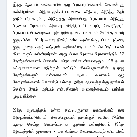
இந்த ஆலயம் உண்மையில் ஏழு பிராகாரங்களைக் கொண்டது
என்கிறார்கள். அதில் முக்கியமானவை வீதிக்கு அடுத்த தேர்
ஓடும் பிராகாரம் , அடுத்தது அஸ்வமேத பிராகாரம், அடுத்து
பிரணவ பிராகாரம் அல்லது சித்திரப் பிராகாரம், கொடுமுடிப்
பிராகாரம் போன்றவை . இவற்றில் நான்கு பக்கமும் சேர்த்து சுமார்
ஒரு கிலோ மீட்டர் அளவு நீண்டு உள்ள அஸ்வமேத பிராகாரத்தை
ஒரு முறை சுற்றி வந்தால் அஸ்வமேத யாகம் செய்தப் பலன்
கிடைக்கும் என்கிறார்கள். அது போல பிரணவ பிராகாரத்தில் 32
தோற்றங்களைக் கொண்ட விநாயகரின் சிலைகளும் 108 நடன
லட்ஷனன்களை எடுத்துக் காட்டும் சிவபெருமானின் நடராஜ
தோற்றங்களும் உள்ளனவாம். ஆலய வளாகம் ஏழு
கோபுரங்களைக் கொண்டு உள்ளது. இந்த ஆலயத்துக்கு நாங்கள்
சென்ற நேரம் மதியம் என்பதினால் அனைத்தையும் பார்க்க
முடியவில்லை.
இந்த ஆலயத்தில் உள்ள சிவபெருமான் மகாலிங்கம் என
அழைக்கப்படுகிறார். சிவபெருமான் தனக்குத் தானே இங்கே
பூஜை செய்து கொண்டதான ஐதீகம் உள்ளதினால் இந்த
ஆலயத்தின் மூலவரை – மகாலிங்கம் அனைவரையும் விட மிகப்