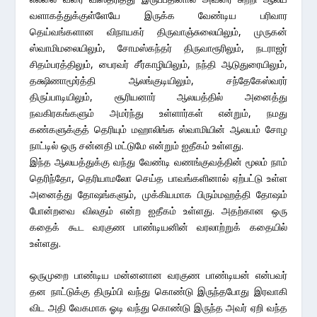
வளாகத்துக்குள்ளேயே இருக்க வேண்டிய பரிவார
தெய்வங்களான விநாயகர் திருவாஞ்சுலையிலும், முருகன்
ஸ்வாமிமலையிலும், சோமஸ்கந்தர் திருவாரூரிலும், நடராஜர்
சிதம்பரத்திலும், பைரவர் சீர்காழியிலும், நந்தி ஆடுதுரையிலும்,
தக்ஷிணாமூர்த்தி ஆலங்குடியிலும், சந்தேகேஸ்வரர்
திருப்பாடியிலும், சூரியனார் ஆலயத்தில் அனைத்து
நவகிரகங்களும் அமர்ந்து உள்ளார்கள் என்றும், நமது
கண்களுக்குத் தெரியும் மஹாலிங்க ஸ்வாமியின் ஆலயம் சோழ
நாட்டில் ஒரு சன்னதி மட்டுமே என்றும் ஐதீகம் உள்ளது.
இந்த ஆலயத்துக்கு வந்து வேண்டி வணங்குவத்தின் மூலம் நாம்
தெரிந்தோ, தெரியாமலோ செய்த பாவங்களினால் ஏற்பட்டு உள்ள
அனைத்து தோஷங்களும், முக்கியமாக பிரும்மஹத்தி தோஷம்
போன்றவை விலகும் என்ற ஐதீகம் உள்ளது. அதற்கான ஒரு
கதைக் கூட வரகுண பாண்டியனின் வரலாற்றுக் கதையில்
உள்ளது.
ஒருமுறை பாண்டிய மன்னனான வரகுண பாண்டியன் என்பவர்
தன நாட்டுக்கு திரும்பி வந்து கொண்டு இருந்தபோது இரவாகி
விட அதி வேகமாக ஓடி வந்து கொண்டு இருந்த அவர் ஏறி வந்த