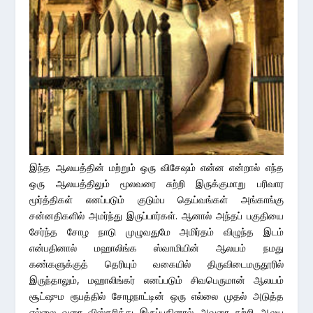
இந்த ஆலயத்தின் மற்றும் ஒரு விசேஷம் என்ன என்றால் எந்த
ஒரு ஆலயத்திலும் மூலவரை சுற்றி இருக்குமாறு பரிவார
மூர்த்திகள் எனப்படும் குடும்ப தெய்வங்கள் அங்காங்கு
சன்னதிகளில் அமர்ந்து இருப்பார்கள். ஆனால் அந்தப் பகுதியை
சேர்ந்த சோழ நாடு முழுவதுமே அமிர்தம் விழுந்த இடம்
என்பதினால் மஹாலிங்க ஸ்வாமியின் ஆலயம் நமது
கண்களுக்குத் தெரியும் வகையில் திருவிடைமருதூரில்
இருந்தாலும், மஹாலிங்கர் எனப்படும் சிவபெருமான் ஆலயம்
சூட்ஷும ரூபத்தில் சோழநாட்டின் ஒரு எல்லை முதல் அடுத்த
எல்லை வரை விஸ்தரித்து இருப்பதினால் அவரை சுற்றி ஆலய