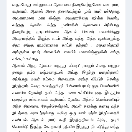
வரும்போது உன்னுடைய ஆசையை நிறைவேற்றுவேன் என ராமர்
கூறினார். ஆனால் அதை நிறைவேற்றும் முன் ராமர் மற்றொரு
அவதாரமான மகா விஷ்ணு அவதாரத்தை எடுக்க வேண்டி
வந்தது. ஆகவே அந்த முனிவரின் ஆசையை அப்போது
நிறைவேற்ற முடியவில்லை. ஆனால் பின்னர் மகாவிஷ்ணு
அவதாரத்தில் இருந்த ராமர் அங்கு வந்து அந்த முனிவருக்கு
சீதா சமேத ராமபிரானாக காட்சி தந்தார் . அதனால்தான்
அங்குள்ள ராமர் சிலையின் கையில் மகாவிஷ்ணுவின் சங்கு
சக்கரம் உள்ளது.
ஆனால் அந்த ஆலயம் வந்தது எப்படி? ராமரும் சிதை மற்றும்
தனது தம்பி லஷ்மணருடன் அங்கு இருந்து மறைந்தனர்.
அப்போது அவர் தம்மை சிலையாக அங்கு விட்டுச் சென்று
இருந்தார். வெகு காலத்துக்குப் பின்னால் ராமர் ஒரு பெண்ணின்
கனவில் தோன்றி தாம் அந்த மலை உச்சியில் ஒரு இடத்தில்
புதைந்து உள்ளதாகக் கூறினார். ஆகவே அந்தப் பெண்மணியும்
அந்த சிலையை தேடிச்சென்றால். அவள் தனக்கு கனவு வந்த
இடத்தை அடைந்தபோது அங்கு ஒரு மண் புத்ரே இருப்பதைக்
கண்டால். ஆனால் ராமர் கூறி இருந்ததினால் அங்கு ஓடிக்
கொண்டு இருந்த கோதாவரி நதியில் இருந்து நீர் எடுத்து வந்து