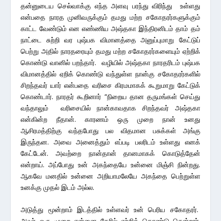
தன்னுடைய செல்வாக்கு எந்த அளவு பரந்து விரிந்து உள்ளது
என்பதை நாரத முனிவருக்கும் தமது மற்ற சகோதரர்களுக்கும்
காட்ட வேண்டும் என எண்ணிய அஷ்தகா இந்திரனிடம் தாம் தம்
நாட்டை சுற்றி வர புஷ்பக விமானத்தை அனுப்புமாறு கேட்டுப்
பெற்று அதில் நாரதரையும் தமது மற்ற சகோதரர்களையும் ஏற்றிக்
கொண்டு வானில் பறந்தார். வழியில் அஷ்தகா நாரதரிடம் புஷ்பக
விமானத்தில் ஏறிக் கொண்டு வந்துள்ள நான்கு சகோதரர்களில்
சிறந்தவர் யார் என்பதை வரிசை கிரமமாகக் கூறுமாறு கேட்டுக்
கொண்டார். நாரதர் கூறினார் “நிறைய தான தருமங்கள் செய்து
வந்தாலும் வரிசையில் நான்காவதாக சிறந்தவர் அஷ்தகா
என்கின்ற நீதான். காரணம் ஒரு முறை நான் உனது
ஆசிரமத்திற்கு வந்தபோது பல விதமான பசுக்கள் அங்கு
இருந்தன. அவை அனைத்தும் எப்படி பலரிடம் உள்ளது எனக்
கேட்டேன். அவற்றை நான்தான் தானமாகக் கொடுத்தேன்
என்றாய். அப்போது உன் அகந்தையே உன்னை மிஞ்சி நின்றது.
ஆகவே மனதில் உன்னை அறியாமலேயே அகந்தை பெற்றுள்ள
உனக்கு முதல் இடம் அல்ல.
அடுத்து மூன்றாம் இடத்தில் உள்ளவர் உன் பெரிய சகோதரர்.
அவர் ஒரு முறை என்னை தேரில் ஏற்றிக் கொண்டு சென்றார்.