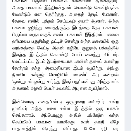
பகவான் பிரும்மா பசுவைக் காணாமல் திகைத்தார்.
அதை பகவான் இந்திரன்தான் கொண்டு சென்றிருக்க
வேண்டும் என தெரிந்தது. அதைத் தேடிப் போனார்,
தேவை எனில் யுத்தம் செய்யவும் தயார் ஆனார். அந்த
பசுவை ஒழித்து வைத்திருந்த இடத்தை தேடி பகவான்
பிரும்மா வருவதைக் கண்ட பகவான் இந்திரன், பசுவை
ஹிமாலய பகுதிக்கு ஒட்டிச் சென்று அந்த மலையில் ஒரு
சுரங்கத்தை வெட்டி அதன் வழியே குஜராத் பக்கத்தில்
இருந்த இடத்தில் கொண்டு போய் வைத்து விட்டார்.
வெட்டப்பட்ட இடம் இயற்கையாக பசுவின் தலைப் போன்று
தோற்றம் தந்து அமைதியான இடம் ஆயிற்று. அங்கு
நிலவிய உள்ளூர் மொழியில் மவுண்ட் அபு என்றால்
‘ஒன்றுடன் ஒன்று சார்ந்து இருப்பது’ என்பது அர்த்தமாம்.
அதனால் அதன் பெயர் மவுண்ட் அபு என ஆயிற்றாம்.
இன்னொரு கதையின்படி ஒருமுறை வசிஷ்டர் என்ற
முனிவர் அந்த மலை உள்ள இடத்தில் ஒரு யாகம்
செய்தாராம். அப்பொழுது அதில் பங்கேற்ற வந்த
தெய்வீகப் பசுவான காமதேனு கால் தவறி கீழே
பாதாளத்தில் விழுந்து விட்டது. மேலே ஏறி வர