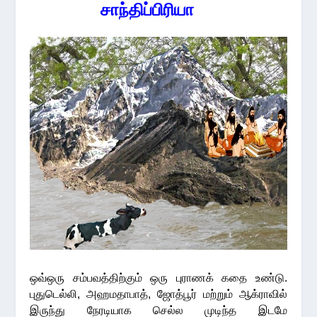
சாந்திப்பிரியா
ஒவ்ஒரு சம்பவத்திற்கும் ஒரு புராணக் கதை உண்டு.
புதுடெல்லி, அஹமதாபாத், ஜோத்பூர் மற்றும் ஆக்ராவில்
இருந்து நேரடியாக செல்ல முடிந்த இடமே