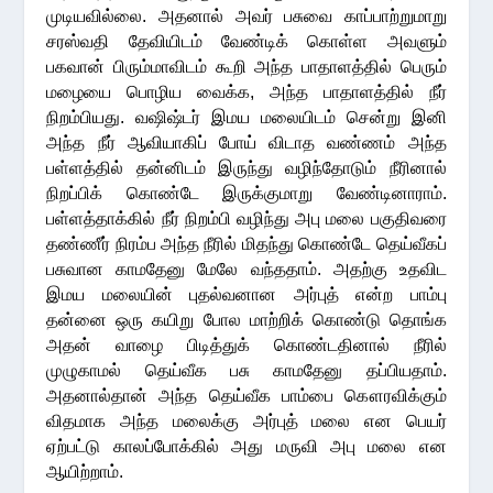
முடியவில்லை. அதனால் அவர் பசுவை காப்பாற்றுமாறு
சரஸ்வதி தேவியிடம் வேண்டிக் கொள்ள அவளும்
பகவான் பிரும்மாவிடம் கூறி அந்த பாதாளத்தில் பெரும்
மழையை பொழிய வைக்க, அந்த பாதாளத்தில் நீர்
நிறம்பியது. வஷிஷ்டர் இமய மலையிடம் சென்று இனி
அந்த நீர் ஆவியாகிப் போய் விடாத வண்ணம் அந்த
பள்ளத்தில் தன்னிடம் இருந்து வழிந்தோடும் நீரினால்
நிறப்பிக் கொண்டே இருக்குமாறு வேண்டினாராம்.
பள்ளத்தாக்கில் நீர் நிறம்பி வழிந்து அபு மலை பகுதிவரை
தண்ணீர் நிரம்ப அந்த நீரில் மிதந்து கொண்டே தெய்வீகப்
பசுவான காமதேனு மேலே வந்ததாம். அதற்கு உதவிட
இமய மலையின் புதல்வனான அர்புத் என்ற பாம்பு
தன்னை ஒரு கயிறு போல மாற்றிக் கொண்டு தொங்க
அதன் வாழை பிடித்துக் கொண்டதினால் நீரில்
முழுகாமல் தெய்வீக பசு காமதேனு தப்பியதாம்.
அதனால்தான் அந்த தெய்வீக பாம்பை கௌரவிக்கும்
விதமாக அந்த மலைக்கு அர்புத் மலை என பெயர்
ஏற்பட்டு காலப்போக்கில் அது மருவி அபு மலை என
ஆயிற்றாம்.