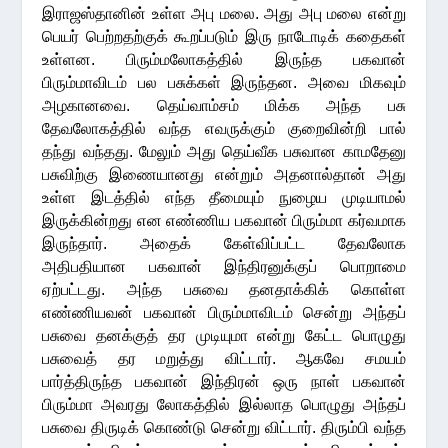
இராஜஸ்தானின் உள்ள அபு மலை. அது அபு மலை என்று
பெயர் பெற்றதற்குக் கூறப்படும் இரு நாடோடிக் கதைகள்
உள்ளன. பிரும்மலோகத்தில் இருந்த பகவான்
பிரும்மாவிடம் பல பசுக்கள் இருந்தன. அவை மிகவும்
அழகானவை. தெய்வாம்சம் மிக்க அந்த பசு
தேவலோகத்தில் வந்த எவருக்கும் குறைவின்றி பால்
தந்து வந்தது. மேலும் அது தெய்வீக பசுவான காமதேனு
பசுவிற்கு இணையானது என்றும் அதனால்தான் அது
உள்ள இடத்தில் எந்த தீமையும் நுழைய முடியாமல்
இருக்கின்றது என எண்ணிய பகவான் பிரும்மா கர்வமாக
இருந்தார். அதைக் கேள்விப்பட்ட தேவலோக
அதிபதியான பகவான் இந்திரனுக்குப் பொறாமை
ஏற்பட்டது. அந்த பசுவை தனதாக்கிக் கொள்ள
எண்ணியவன் பகவான் பிரும்மாவிடம் சென்று அந்தப்
பசுவை தனக்குத் தர முடியுமா என்று கேட்ட பொழுது
பசுவைத் தர மறுத்து விட்டார். ஆகவே சமயம்
பார்த்திருந்த பகவான் இந்திரன் ஒரு நாள் பகவான்
பிரும்மா அவரது லோகத்தில் இல்லாத பொழுது அந்தப்
பசுவை திருடிக் கொண்டு சென்று விட்டார். திரும்பி வந்த