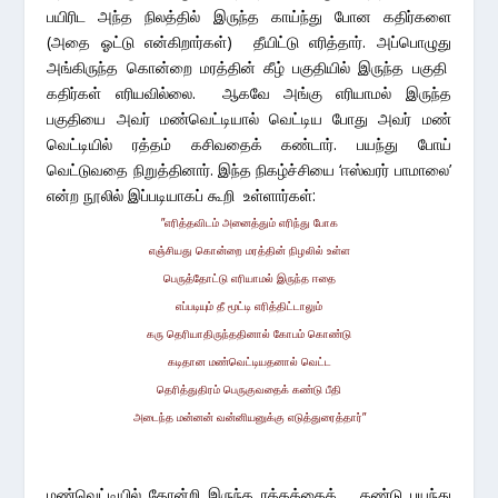
பயிரிட அந்த நிலத்தில் இருந்த காய்ந்து போன கதிர்களை
(அதை ஓட்டு என்கிறார்கள்) தீயிட்டு எரித்தார். அப்பொழுது
அங்கிருந்த கொன்றை மரத்தின் கீழ் பகுதியில் இருந்த பகுதி
கதிர்கள் எரியவில்லை. ஆகவே அங்கு எரியாமல் இருந்த
பகுதியை அவர் மண்வெட்டியால் வெட்டிய போது அவர் மண்
வெட்டியில் ரத்தம் கசிவதைக் கண்டார். பயந்து போய்
வெட்டுவதை நிறுத்தினார். இந்த நிகழ்ச்சியை ‘ஈஸ்வரர் பாமாலை’
என்ற நூலில் இப்படியாகப் கூறி உள்ளார்கள்:
”எரித்தவிடம் அனைத்தும் எரிந்து போக
எஞ்சியது கொன்றை மரத்தின் நிழலில் உள்ள
பெருத்தோட்டு எரியாமல் இருந்த ஈதை
எப்படியும் தீ மூட்டி எரித்திட்டாலும்
கரு தெரியாதிருந்ததினால் கோபம் கொண்டு
கடிதான மண்வெட்டியதனால் வெட்ட
தெரித்துதிரம் பெருகுவதைக் கண்டு பீதி
அடைந்த மன்னன் வன்னியனுக்கு எடுத்துரைத்தார்”
மண்வெட்டியில் தோன்றி இருந்த ரத்தத்தைக் கண்டு பயந்து