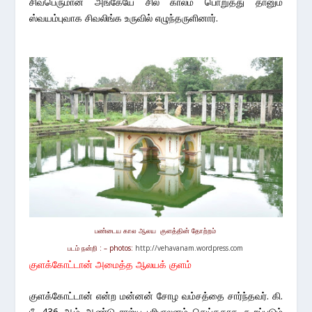
சிவபெருமான் அங்கேயே சில காலம் பொறுத்து தானும்
ஸ்வயம்புவாக சிவலிங்க உருவில் எழுந்தருளினார்.
பண்டைய கால ஆலய குளத்தின் தோற்றம்
படம் நன்றி : – photos:
http://vehavanam.wordpress.com
குளக்கோட்டான் அமைத்த ஆலயக் குளம்
குளக்கோட்டான் என்ற மன்னன் சோழ வம்சத்தை சார்ந்தவர். கி.
பீ. 436 ஆம் ஆண்டு ராஜ்ய பரிபாலனம் செய்ததாக கூறப்படும்