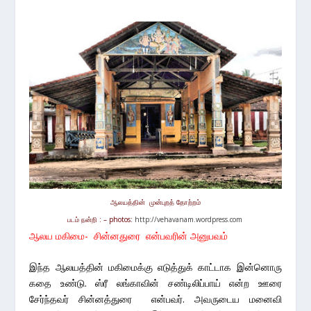
ஆலயத்தின் முன்புறத் தோற்றம்
படம் நன்றி : – photos:
http://vehavanam.wordpress.com
ஆலய மகிமை- சின்னதுரை என்பவரின் அனுபவம்
இந்த ஆலயத்தின் மகிமைக்கு எடுத்துக் காட்டாக இன்னொரு
கதை உண்டு. ஸ்ரீ லங்காவின் சண்டிலிப்பாய் என்ற ஊரை
சேர்ந்தவர் சின்னத்துரை என்பவர். அவருடைய மனைவி