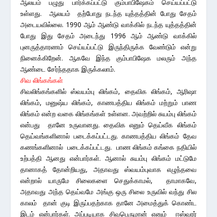
ஆலயம் பழுது பார்க்கப்பட்டு கும்பாபிஷேகம் செய்யப்பட்டு
உள்ளது. ஆலயம் தற்போது நடந்த யுத்தத்தின் போது சேதம்
அடையவில்லை. 1990 ஆம் ஆண்டு வாக்கில் நடந்த யுத்தத்தின்
போது இது சேதம் அடைந்து 1996 ஆம் ஆண்டு வாக்கில்
புனருத்தாரணம் செய்யப்பட்டு இருந்திருக்க வேண்டும் என்று
நினைக்கிறேன். ஆகவே இந்த கும்பாபிஷேக மலரும் அந்த
ஆண்டை சேர்ந்ததாக இருக்கலாம்.
சிவ லிங்கங்கள்
சிவலிங்கங்களில் ஸ்வயம்பு லிங்கம், தைவிக லிங்கம், ஆரிஷா
லிங்கம், மனுஷ்ய லிங்கம், காணபத்திய லிங்கம் மற்றும் பாண
லிங்கம் என்ற வகை லிங்கங்கள் உள்ளன. அவற்றில் சுயம்பு லிங்கம்
என்பது தானே உருவானது. தைவிக எனும் தெய்வீக லிங்கம்
தெய்வங்களினால் படைக்கப்பட்டது. காணபத்திய லிங்கம் தேவ
கணங்களினால் படைக்கப்பட்டது. பாண லிங்கம் கங்கை நதியில்
உற்பத்தி ஆனது என்பார்கள். ஆனால் சுயம்பு லிங்கம் மட்டுமே
தானாகத் தோன்றியது, அதாவது ஸ்வயம்புவாக எழுந்தவை
என்றால் யாருமே சிலைகளை செதுக்காமல், தாமாகவே,
அதாவது அந்த தெய்வமே அங்கு ஒரு சிலை உருவில் வந்து சில
காலம் தான் குடி இருப்பதற்காக தானே அமைத்துக் கொண்ட
இடம் என்பார்கள். அப்படியாக சிவபெருமான் எனும் ஈஸ்வரர்