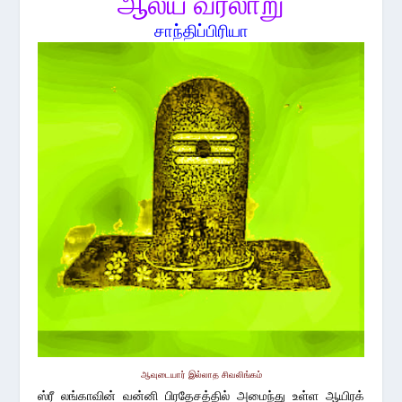
ஆலய வரலாறு
சாந்திப்பிரியா
ஆவுடையார் இல்லாத சிவலிங்கம்
ஸ்ரீ லங்காவின் வன்னி பிரதேசத்தில் அமைந்து உள்ள ஆயிரக்