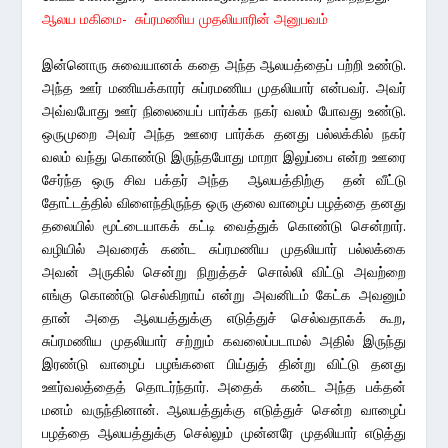
ஆலய மகிமை- சுப்ரமணிய முதலியாரின் அனுபவம்
இன்னொரு சுவையானக் கதை அந்த ஆலயத்தைப் பற்றி உண்டு.
அந்த ஊர் மணியக்காரர் சுப்ரமணிய முதலியார் என்பவர். அவர்
அவ்வபோது ஊர் நிலையைப் பார்க்க நகர் வலம் போவது உண்டு.
ஒருமுறை அவர் அந்த ஊரை பார்க்க தனது பல்லக்கில் நகர்
வலம் வந்து கொண்டு இருந்தபோது மாறா இலுப்பை என்ற ஊரை
சேர்ந்த ஒரு சிவ பக்தர் அந்த ஆலயத்திற்கு தன் வீட்டு
தோட்டத்தில் விளைந்திருந்த ஒரு குலை வாழைப் பழத்தை தனது
தலையில் மூட்டையாகக் கட்டி வைத்துக் கொண்டு சென்றார்.
வழியில் அவரைக் கண்ட சுப்ரமணிய முதலியார் பல்லக்கை
அவன் அருகில் சென்று நிறுத்தச் சொல்லி விட்டு அவற்றை
எங்கு கொண்டு செல்கிறாய் என்று அவனிடம் கேட்க அவனும்
தான் அதை ஆலயத்துக்கு எடுத்துச் செல்வதாகக் கூற,
சுப்ரமணிய முதலியார் சற்றும் கவலைப்படாமல் அதில் இருந்து
இரண்டு வாழைப் பழங்களை பிய்துத் தின்று விட்டு தனது
ஊர்வலத்தைத் தொடர்ந்தார். அதைக் கண்ட அந்த பக்தன்
மனம் வருந்தினான். ஆலயத்துக்கு எடுத்துச் சென்ற வாழைப்
பழத்தை ஆலயத்துக்கு செல்லும் முன்னரே முதலியார் எடுத்து