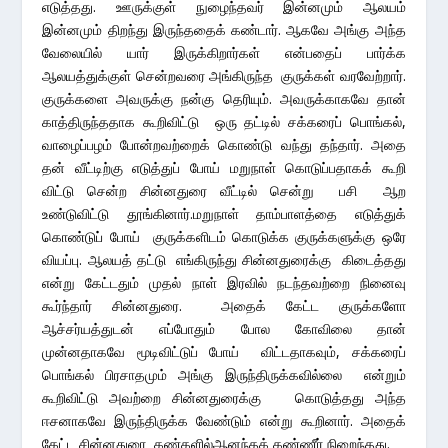
எடுத்தது. ஊருக்குள் நுழைந்தவர் இன்னமும் ஆலயம்
இன்னமும் திறந்து இருந்ததைக் கண்டார். ஆகவே அங்கு அந்த
வேலையில் யார் இருக்கிறார்கள் என்பதைப் பார்க்க
ஆலயத்துக்குள் சென்றவரை அங்கிருந்த குருக்கள் வரவேற்றார்.
குருக்களை அவருக்கு நன்கு தெரியும். அவருக்காகவே தான்
காத்திருந்ததாக கூறிவிட்டு ஒரு தட்டில் சக்கரைப் பொங்கல்,
வாழைப்பழம் போன்றவற்றைக் கொண்டு வந்து தந்தார். அதை
தன் வீட்டிற்கு எடுத்துப் போய் மறுநாள் கொடுப்பதாகக் கூறி
விட்டு சென்ற சின்னதுரை வீட்டில் சென்று பசி ஆற
உண்டுவிட்டு தூங்கினார்.மறுநாள் தாம்பாளத்தை எடுத்துக்
கொண்டுப் போய் குருக்களிடம் கொடுக்க குருக்களுக்கு ஒரே
வியப்பு. ஆலயத் தட்டு எங்கிருந்து சின்னதுரைக்கு கிடைத்தது
என்று கேட்டதும் முதல் நாள் இரவில் நடந்தவற்றை நினைவு
கூர்ந்தார் சின்னதுரை. அதைக் கேட்ட குருக்களோ
ஆச்சர்யத்துடன் எப்போதும் போல கோவிலை தான்
முன்னதாகவே மூடிவிட்டுப் போய் விட்டதாகவும், சக்கரைப்
பொங்கல் பிரசாதமும் அங்கு இருந்திருக்கவில்லை என்றும்
கூறிவிட்டு அவற்றை சின்னதுரைக்கு கொடுத்தது அந்த
ஈசனாகவே இருந்திருக்க வேண்டும் என்று கூறினார். அதைக்
கேட்ட சின்னதுரை கண்களில்ஆனந்தக் கண்ணீர் நிறைந்தது.