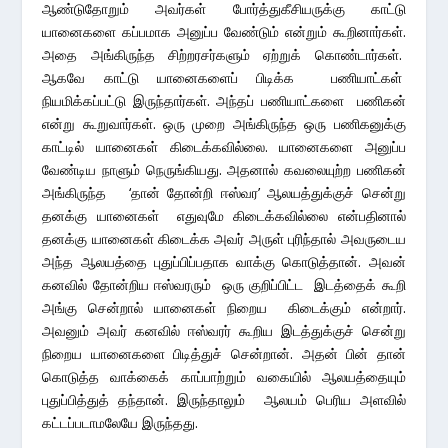
ஆண்டுதோறும் அவர்கள் போர்த்துகீசியருக்கு காட்டு
யானைகளை கப்பமாக அனுப்ப வேண்டும் என்றும் கூறினார்கள்.
அதை அங்கிருந்த சிற்றரசர்களும் ஏற்றுக் கொண்டார்கள்.
ஆகவே காட்டு யானைகளைப் பிடிக்க பணியாட்கள்
நியமிக்கப்பட்டு இருந்தார்கள். அந்தப் பணியாட்களை பணிகன்
என்று கூறுவார்கள். ஒரு முறை அங்கிருந்த ஒரு பணிகனுக்கு
காட்டில் யானைகள் கிடைக்கவில்லை. யானைகளை அனுப்ப
வேண்டிய நாளும் நெருங்கியது. அதனால் கவலையுற்ற பணிகன்
அங்கிருந்த ‘தான் தோன்றி ஈஸ்வர’ ஆலயத்துக்குச் சென்று
தனக்கு யானைகள் எதுவுமே கிடைக்கவில்லை என்பதினால்
தனக்கு யானைகள் கிடைக்க அவர் அருள் புரிந்தால் அவருடைய
அந்த ஆலயத்தை புதுப்பிப்பதாக வாக்கு கொடுத்தான். அவன்
கனவில் தோன்றிய ஈஸ்வரரும் ஒரு குறிப்பிட்ட இடத்தைக் கூறி
அங்கு சென்றால் யானைகள் நிறைய கிடைக்கும் என்றார்.
அவனும் அவர் கனவில் ஈஸ்வரர் கூறிய இடத்துக்குச் சென்று
நிறைய யானைகளை பிடித்துச் சென்றான். அதன் பின் தான்
கொடுத்த வாக்கைக் காப்பாற்றும் வகையில் ஆலயத்தையும்
புதுப்பித்துத் தந்தான். இருந்தாலும் ஆலயம் பெரிய அளவில்
கட்டப்படாமலேயே இருந்தது.