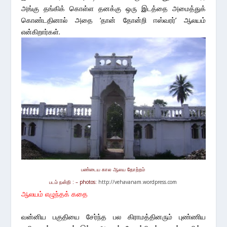
அங்கு தங்கிக் கொள்ள தனக்கு ஒரு இடத்தை அமைத்துக்
கொண்டதினால் அதை ‘தான் தோன்றி ஈஸ்வரர்’ ஆலயம்
என்கிறார்கள்.
பண்டைய கால ஆலய தோற்றம்
படம் நன்றி : – photos:
http://vehavanam.wordpress.com
ஆலயம் எழுந்தக் கதை
வன்னிய பகுதியை சேர்ந்த பல கிராமத்தினரும் புண்ணிய