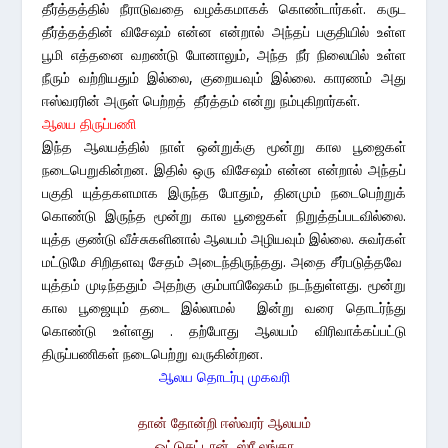
தீர்த்தத்தில் நீராடுவதை வழக்கமாகக் கொண்டார்கள். கருட
தீர்த்தத்தின் விசேஷம் என்ன என்றால் அந்தப் பகுதியில் உள்ள
பூமி எத்தனை வறண்டு போனாலும், அந்த நீர் நிலையில் உள்ள
நீரும் வற்றியதும் இல்லை, குறையவும் இல்லை. காரணம் அது
ஈஸ்வரரின் அருள் பெற்றத் தீர்த்தம் என்று நம்புகிறார்கள்.
ஆலய திருப்பணி
இந்த ஆலயத்தில் நாள் ஒன்றுக்கு மூன்று கால பூஜைகள்
நடைபெறுகின்றன. இதில் ஒரு விசேஷம் என்ன என்றால் அந்தப்
பகுதி யுத்தகளமாக இருந்த போதும், தினமும் நடைபெற்றுக்
கொண்டு இருந்த மூன்று கால பூஜைகள் நிறுத்தப்படவில்லை.
யுத்த குண்டு வீச்சுகளினால் ஆலயம் அழியவும் இல்லை. சுவர்கள்
மட்டுமே சிறிதளவு சேதம் அடைந்திருந்தது. அதை சீர்படுத்தவே
யுத்தம் முடிந்ததும் அதற்கு கும்பாபிஷேகம் நடந்துள்ளது. மூன்று
கால பூஜையும் தடை இல்லாமல் இன்று வரை தொடர்ந்து
கொண்டு உள்ளது . தற்போது ஆலயம் விரிவாக்கப்பட்டு
திருப்பணிகள் நடைபெற்று வருகின்றன.
ஆலய தொடர்பு முகவரி
தான் தோன்றி ஈஸ்வரர் ஆலயம்
ஒட்டுசுட்டான், ஸ்ரீ லங்கா