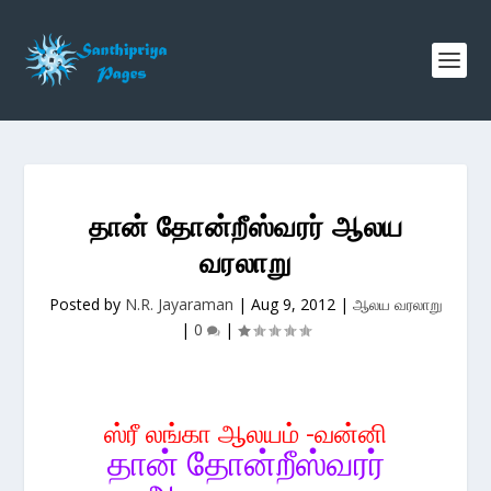
தான் தோன்றீஸ்வரர் ஆலய
வரலாறு
Posted by
N.R. Jayaraman
|
Aug 9, 2012
|
ஆலய வரலாறு
|
0
|
ஸ்ரீ லங்கா ஆலயம் -வன்னி
தான்
தோன்றீஸ்வரர்