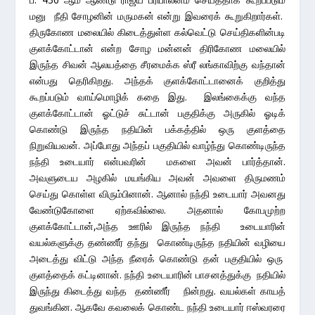
மனு நீதி சோழனின் மருமகன் என்று இவரைக் கூறுகிறார்கள்.
திருகோண மலையில் கிடைத்துள்ள கல்வெட்டு செய்திகளின்படி
குளக்கோட்டான் என்ற சோழ மன்னன் திரிகோண மலையில்
இருந்த சிவன் ஆலயத்தை சீரமைக்க ஸ்ரீ லங்காவிற்கு வந்தான்
என்பது தெரிகிறது. அந்தக் குளக்கோட்டானைக் குறித்து
கூறப்படும் வாய்மொழிக் கதை இது. இலங்கைக்கு வந்த
குளக்கோட்டான் ஓட்டுச் சுட்டான் பகுதிக்கு அருகில் ஓடிக்
கொண்டு இருந்த நதியின் பக்கத்தில் ஒரு குளத்தை
நிறுவியவன். அப்போது அந்தப் பகுதியில் வாழ்ந்து கொண்டிருந்த
நந்தி உடையார் என்பவரின் மகளை அவன் பார்த்தான்.
அவளுடைய அழகில் மயங்கிய அவன் அவளை திருமணம்
செய்து கொள்ள விரும்பினான். ஆனால் நந்தி உடையார் அவனது
வேண்டுகோளை ஏற்கவில்லை. அதனால் கோபமுற்ற
குளக்கோட்டான்,அந்த ஊரில் இருந்த நந்தி உடையாரின்
வயல்களுக்கு தண்ணீர் தந்து கொண்டிருந்த நதியின் வழியை
அடைத்து விட்டு அந்த நீரைக் கொண்டு தன் பகுதியில் ஒரு
குளத்தைக் கட்டினான். நந்தி உடையாரின் பாசனத்துக்கு நதியில்
இருந்து கிடைத்து வந்த தண்ணீர் நின்றது. வயல்கள் காயத்
துவங்கின. ஆகவே கவலைக் கொண்ட நந்தி உடையார் ஈஸ்வரரை