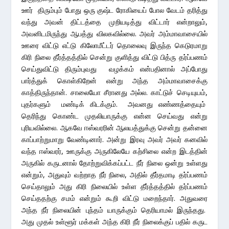
ஊர் திரும்பும் போது ஒரு குஷ்ட ரோகியைப் போல வேடம் தரித்து
வந்து அவன் திட்டத்தை முறியடித்து விட்டார் என்றாலும்,
அவனிடமிருந்து ஆபத்து விலகவில்லை. அவர் அம்மாவாசையில்
ஊரை விட்டு எட்டு கிலோமீட்டர் தொலைவு இருந்த கெடுரமாறு
கிரி நிலை தீர்த்தத்தில் சென்று குளித்து விட்டு பித்ரு தர்ப்பணம்
செய்துவிட்டு திரும்புவது வழக்கம் என்பதினால் அப்போது
பார்த்துக் கொள்கிறேன் என்று அந்த அம்மாவாசைக்கு
காத்திருந்தான். சாலையோ சீரானது அல்ல. காட்டுச் செடியுயம்,
புதர்களும் மண்டிக் கிடக்கும். அவனது எண்ணத்தையும்
தெரிந்து கொண்ட முதலியாருக்கு என்ன செய்வது என்று
புரியவில்லை. ஆகவே ஈஸ்வரரின் ஆலயத்துக்கு சென்று தன்னை
காப்பாற்றுமாறு வேண்டினார். அன்று இரவு அவர் அவர் கனவில்
வந்த ஈஸ்வரர், ஊருக்கு அருகிலேயே கற்சிலை என்ற இடத்தின்
அருகில் கருடனால் தோற்றுவிக்கப்பட்ட நீர் நிலை ஒன்று உள்ளது
என்றும், அதுவும் வற்றாத நீர் நிலை, அதில் தீர்தமாடி தர்ப்பணம்
செய்தாலும் அது கிரி நிலையில் உள்ள தீர்த்தத்தில் தர்ப்பணம்
செய்ததற்கு சமம் என்றும் கூறி விட்டு மறைந்தார். அதுவரை
அந்த நீர் நிலையின் புந்தம் யாருக்கும் தெரியாமல் இருந்தது.
அது முதல் உள்ளூர் மக்கள் அந்த கிரி நீர் நிலைக்குப் பதில் கருட