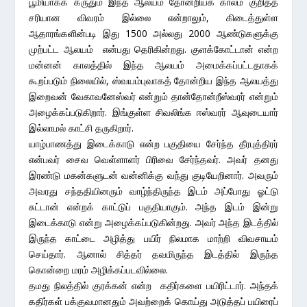
பூமியாகக் கருதும் இந்த ஆலயம் தோன்றியக் காலம் குறித்த
சரியான விவரம் இல்லை என்றாலும், கிடைத்துள்ள
ஆதாரங்களின்படி இது 1500 அல்லது 2000 ஆண்டுகளுக்கு
முற்பட்ட ஆலயம் என்பது தெரிகின்றது. குளக்கோட்டான் என்ற
மன்னன் காலத்தில் இந்த ஆலயம் அமைக்கப்பட்டதாகக்
கூறப்படும் நிலையில், ஸ்வயம்புவாகத் தோன்றிய இந்த ஆலயத்து
இறைவன் வேகாவனேஸ்வர் என்றும் தான்தோன்றீஸ்வரர் என்றும்
அழைக்கப்படுகிறார். இங்குள்ள சிவலிங்க ஈஸ்வரர் ஆவுடையார்
இல்லாமல் காட்சி தருகிறார்.
யாழ்பாணத்து இடைக்காடு என்ற பகுதியை சேர்ந்த தீரபுத்திரர்
என்பவர் சைவ வெள்ளாளர் பிரிவை சேர்ந்தவர். அவர் தனது
இரண்டு மகன்களுடன் வன்னிக்கு வந்து குடியேறினார். அவரும்
அவரது சந்ததியினரும் வாழ்ந்திருந்த இடம் அப்போது ஓட்டு
சுட்டான் என்றக் காட்டுப் பகுதியாகும். அந்த இடம் இன்று
இடைக்காடு என்று அழைக்கப்படுகின்றது. அவர் அந்த இடத்தில்
இருந்த காட்டை அழித்து பயிர் நிலமாக மாற்றி விவசாயம்
செய்தார். ஆனால் சித்தர் தவமிருந்த இடத்தில் இருந்த
கொன்றை மரம் அழிக்கப்படவில்லை.
தமது நிலத்தில் குரக்கன் என்ற கதிர்களை பயிரிட்டார். அந்தக்
கதிர்கள் பக்குவமானதும் அவற்றைக் கொய்து அடுத்தப் பயிரைப்