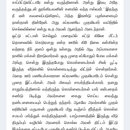
சாப்பிட்டுவிட்டாரே என்று வருந்தினான். அன்று இரவு அதே
வருத்தத்துடன் தூங்கியவனின் கனவில் வந்த ஈஸ்வரர் ‘ இதற்கு
நீ ஏன் கவலைப்படுகிறாய், அந்த இரண்டு பழங்களையும்
நான்தான் தின்றேன். அது சுப்ரமணிய முதலியார் வயிற்றில்
செல்லவில்லை’ என்று கூற அவன் ஆனந்தம் அடைந்தான்.
ஒட்டு சுட்டான் செல்லும் பாதையில் எட்டு கிலோ மீட்டர்
தொலைவில் கெடுரமாறு என்ற ஊரில் கிரி நிலை என்கின்ற
வற்றாத நீக் குளம் ஒன்று உள்ளது. அதில் ஆடி அம்மாவாசை
நாளில் மக்கள் நீராடுவார்கள். ஒரு முறை எப்போதும் போல மக்கள்
அங்கு சென்று இருந்தபோது கொள்ளையர்கள் சிலர் பூட்டி
இருந்த வீடுகளில் கொள்ளையடித்து விட்டுச் சென்றார்கள்.
அதை ஊர் மணியக்காரரான சுப்ரமணிய முதலியாரிடம் சென்று
முறை இட்டார்கள். அவர் மிகவும் சாமர்த்தியக்காரர். தனது
சாதூர்யத்தினால் வந்திருந்த கொள்ளையர்கள் யார் என்பதைக்
கண்டு பிடித்து அவர்களை கைது செய்ய வைத்து
தண்டனையையும் பெற்றுத் தந்தார். ஆகவே அவர்களில் முதல்
எதிரியின் மருமகன் முதலியார் மீது வஞ்சம் தீர்த்தக் கொள்ள
சமயம் பார்த்துக் காத்திருந்தான். யாழ்பாணத்தில் இருந்து வீடு
திரும்பும் வழியில் அவரைக் கொல்ல அவன் திட்டம் இட்டு
இருந்ததை எப்படியோ முதலியார் கண்டு பிடித்து விட்டார். ஆகவே