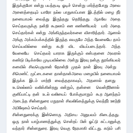
இருக்குமோ என்று பயந்தபடி ஓடிச் சென்று பார்த்தபோது அவை
அனைத்தையும் யாரோ நல்ல பாதுகாப்பான இடத்தில் மழை நீர்
நனையாமல் வைத்து இருந்தது தெரிந்தது. ஆகவே அதை
செய்தவருக்கு நன்றி கூறலாம் என எண்ணியவர் யார் அதை
செய்தார்கள் என்று அங்கிருந்தவர்களை விசாரித்தார். ஆனால்
அங்கு அக்கம்பக்கத்தில் இருந்த எவருமே அந்த வேலையே தாம்
செய்யவில்லை என்று கூறி விட வியப்படைந்தார். அந்த
வேலையே செய்தவர் யாராக இருக்கும் என்பதனை அவரால்
கண்டு பிடிக்கவே முடியவில்லை. அன்று இரவு நன்கு தூங்கியவர்
கனவில் சிவபெருமான் தோன்றி முதல் நாள் இரவு அன்று
சிமெண்ட் மூட்டைகளை தான்தான்அவை மழையில் நனையாமல்
இருக்க இடம் மாற்றி வைத்ததாகவும், அதனால் தனது
உடலெல்லாம் வலிக்கின்றது என்றும், தன்னை வென்நீரினால்
குளிப்பாட்டி தன் உடல் வலியைப் போக்குமாறும் கூற ஆனந்தம்
அடைந்த சின்னதுரை மறுநாள் சிவலிங்கத்துக்கு வெந்நீர் ஊற்றி
அபிஷேகம் செய்தார்.
சின்னதுரைக்கு இன்னொரு அதிசய அனுபவம் கிடைத்தது.
ஒரு நாள் யாழ்பாணத்துக்கு சென்றப் பின் ஓட்டு சுட்டானுக்கு
வந்தார் சின்னதுரை. இரவு வெகு நேரமாகி விட்டது. கடும் பசி