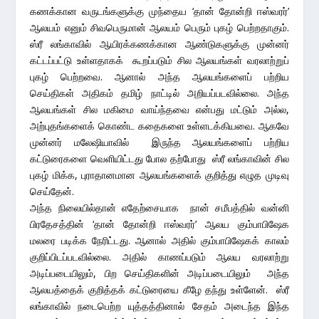
கணக்கான வருடங்களுக்கு முந்தைய ‘தான் தோன்றி ஈஸ்வரர்’
ஆலயம் எனும் சிவபெருமான் ஆலயம் பெரும் புகழ் பெற்றதாகும்.
ஸ்ரீ லங்காவில் ஆயிரக்கணக்கான ஆண்டுகளுக்கு முன்னர்
கட்டப்பட்டு உள்ளதாகக் கூறப்படும் சில ஆலயங்கள் வரலாற்றுப்
புகழ் பெற்றவை. ஆனால் அந்த ஆலயங்களைப் பற்றிய
செய்திகள் அதிகம் தமிழ் நாட்டில் அறியப்படவில்லை. அந்த
ஆலயங்கள் சில மகிமை வாய்ந்தவை என்பது மட்டும் அல்ல,
அற்புதங்களைக் கொண்ட கதைகளை உள்ளடக்கியவை. ஆகவே
முன்னர் மலேஷியாவில் இருந்த ஆலயங்களைப் பற்றிய
கட்டுரைகளை வெளியிட்டது போல தற்போது ஸ்ரீ லங்காவின் சில
புகழ் மிக்க, புராதானமான ஆலயங்களைக் குறித்து எழுத முடிவு
செய்தேன்.
அந்த நிலையில்தான் எதேற்சையாக நான் சமீபத்தில் வன்னி
பிரதேசத்தின் ‘தான் தோன்றி ஈஸ்வரர்’ ஆலய கும்பாபிஷேக
மலரை படிக்க நேரிட்டது. ஆனால் அதில் கும்பாபிஷேகக் காலம்
குறிப்பிடப்படவில்லை. அதில் காணப்படும் ஆலய வரலாற்று
அடிப்படையிலும், பிற செய்திகளின் அடிப்படையிலும் அந்த
ஆலயத்தைக் குறித்தக் கட்டுரையை கீழே தந்து உள்ளேன். ஸ்ரீ
லங்காவில் நடைபெற்ற யுத்தத்தினால் சேதம் அடைந்த இந்த