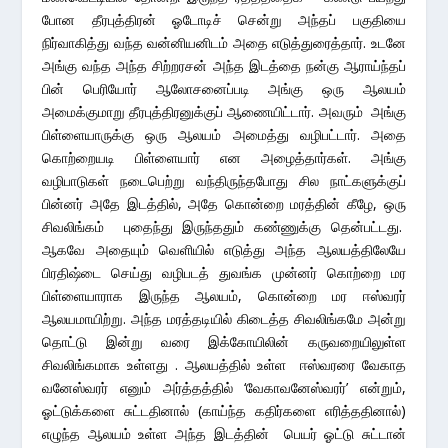
போன தீரபுத்திரன் ஓடோடிச் சென்று அந்தப் பகுதியை
நிர்வாகித்து வந்த வன்னியனிடம் அதை எடுத்துரைத்தார். உடனே
அங்கு வந்த அந்த சிற்றரசன் அந்த இடத்தை நன்கு ஆராய்ந்தப்
பின் பெரியோர் ஆலோசனைப்படி அங்கு ஒரு ஆலயம்
அமைக்குமாறு தீரபுத்திரனுக்குப் ஆணையிட்டார். அவரும் அங்கு
பிள்ளையாருக்கு ஒரு ஆலயம் அமைத்து வழிபட்டார். அதை
கொற்றையடி பிள்ளையார் என அழைத்தார்கள். அங்கு
வழிபாடுகள் நடைபெற்று வந்திருந்தபோது சில நாட்களுக்குப்
பின்னர் அதே இடத்தில், அதே கொன்றை மரத்தின் கீழே, ஒரு
சிவலிங்கம் புதைந்து இருந்ததும் கண்ணுக்கு தென்பட்டது.
ஆகவே அதையும் வெளியில் எடுத்து அந்த ஆலயத்திலேயே
பிரதிஷ்டை செய்து வழிபடத் துவங்க முன்னர் கொற்றை மர
பிள்ளையாராக இருந்த ஆலயம், கொன்றை மர ஈஸ்வரர்
ஆலயமாயிற்று. அந்த மரத்தடியில் கிடைத்த சிவலிங்கமே அன்று
தொட்டு இன்று வரை இக்கோயிலின் கருவறையிலுள்ள
சிவலிங்கமாக உள்ளது . ஆலயத்தில் உள்ள ஈஸ்வரரை வேகாத
வனேஸ்வரர் எனும் அர்த்தத்தில் ‘வேகாவனேஸ்வரர்’ என்றும்,
ஓட்டுக்களை சுட்டதினால் (காய்ந்த கதிர்களை எரித்ததினால்)
எழுந்த ஆலயம் உள்ள அந்த இடத்தின் பெயர் ஓட்டு சுட்டான்