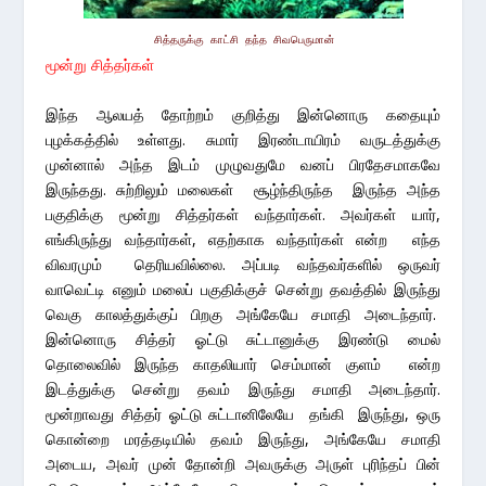
சித்தருக்கு காட்சி தந்த சிவபெருமான்
மூன்று சித்தர்கள்
இந்த ஆலயத் தோற்றம் குறித்து இன்னொரு கதையும்
புழக்கத்தில் உள்ளது. சுமார் இரண்டாயிரம் வருடத்துக்கு
முன்னால் அந்த இடம் முழுவதுமே வனப் பிரதேசமாகவே
இருந்தது. சுற்றிலும் மலைகள் சூழ்ந்திருந்த இருந்த அந்த
பகுதிக்கு மூன்று சித்தர்கள் வந்தார்கள். அவர்கள் யார்,
எங்கிருந்து வந்தார்கள், எதற்காக வந்தார்கள் என்ற எந்த
விவரமும் தெரியவில்லை. அப்படி வந்தவர்களில் ஒருவர்
வாவெட்டி எனும் மலைப் பகுதிக்குச் சென்று தவத்தில் இருந்து
வெகு காலத்துக்குப் பிறகு அங்கேயே சமாதி அடைந்தார்.
இன்னொரு சித்தர் ஓட்டு சுட்டானுக்கு இரண்டு மைல்
தொலைவில் இருந்த காதலியார் செம்மான் குளம் என்ற
இடத்துக்கு சென்று தவம் இருந்து சமாதி அடைந்தார்.
மூன்றாவது சித்தர் ஓட்டு சுட்டானிலேயே தங்கி இருந்து, ஒரு
கொன்றை மரத்தடியில் தவம் இருந்து, அங்கேயே சமாதி
அடைய, அவர் முன் தோன்றி அவருக்கு அருள் புரிந்தப் பின்