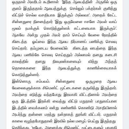
ஒருநாள் அவரிடம் கூறினாள் ‘இந்த ஆலயத்தின் அருகில் ஒரு
குளம் இருந்ததால் ஆலயத்துக்கு செல்லும் பக்தர்கள் குளித்து
விட்டுச் செல்ல வசதியாக இருக்கும் அல்லவா’. அதைக் கேட்ட
சின்னதுரை நினைத்தார் ‘இது ஒருவேளை ஈசனே அவள் வாய்
மூலம் நமக்குக் கொடுத்துள்ளக் கட்டளையாக இருக்கும்’.
ஆகவே அன்று முதல் அவர் தாம் செய்யும் வேலை நேரத்தில்
கிடைத்த ஓய்வை இந்த ஆலய நிர்மாணப் பணிக்கு செலவு
செய்தார். தம்முடைய வேலையில் கிடைத்த லாபத்தை இந்த
ஆலய பணிக்கே செலவு செய்ததும் அல்லாமல் தனது கடைசி
காலத்தில் தனது நிலபுலன்களையும் விற்று அந்தத்
தொகைகளை இந்த ஆலயத்துக்கு காணிக்கையாகக்
கொடுத்துள்ளார்.
இன்னொரு சம்பவம். சின்னதுரை ஒருமுறை ஆலய
வேலைகளுக்காக சிமெண்ட் மூட்டைகளை தருவித்து இருந்தார்.
அவற்றை எடுத்து வந்தபோது இரவாகி விட்டதினால் அவற்றை
ஒரு இடத்தில் இறக்கி வைத்து விட்டு மறுநாள் பாதுகாப்பான
இடத்தில் வைக்கலாம் என்று எண்ணிக் கொண்டு அசதியினால்
அயர்ந்து தன்னை மறந்து நன்றாகத் தூங்கி விட்டார். மறுநாள்
காலை எழுந்தபோதுதான் இரவில் நல்ல மழைப் பெய்து இருந்தது
தெரிந்தது. ‘ஐயோ, அனைத்து சிமெண்ட் மூட்டைகளும் பாழாகி