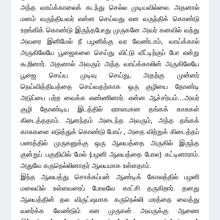
அந்த வாய்க்காலைக் கடந்து செல்ல முடியவில்லை. அதனால்
மனம் வருந்தியவர் என்ன செய்வது என வருந்திக் கொண்டு
உறங்கிக் கொண்டு இருந்தபோது முருகனே அவர் கனவில் வந்து
அவரை இனிமேல் நீ பழனிக்கு வர வேண்டாம், வாய்க்கால்
அருகிலேயே பூஜைகளை செய்து விட்டு வீட்டிற்குப் போ என்று
கூறினார். அதனால் அவரும் அந்த வாய்க்காலின் அருகிலேயே
பூஜை செய்ய முடிவு செய்து, அதற்கு முன்னர்
நெய்வித்தியத்தை செய்வதற்காக ஒரு குழியை தோண்டி
அடுப்பை பற்ற வைக்க எண்ணினார். என்ன ஆச்சர்யம்….அவர்
குழி தோண்டிய இடத்தில் ஏராளமான தங்கக் காசுகள்
கிடைத்ததாம். ஆனந்தம் அடைந்த அவரும், அந்த தங்கக்
காசுகளை எடுத்துக் கொண்டு போய் , அதை விற்றுக் கிடைத்தப்
பணத்தில் முருகனுக்கு ஒரு ஆலயத்தை அருகில் இருந்த
குன்றுப் பகுதியில் மேல் (பழனி ஆலயத்தை போல) கட்டினாராம்.
அதுவே கருநெல்லினாதர் ஆலயமாக உள்ளதாம்.
இந்த ஆலயத்து சொக்கப்பன் ஆண்டிக் கோலத்தில் பழனி
மலையில் உள்ளவரைப் போலவே காட்சி தருகிறார். தனது
ஆலயத்தின் தல விருட்ஷமாக கருநெல்லி மரத்தை வைத்து
வளர்க்க வேண்டும் என முருகன் அவருக்கு ஆணை