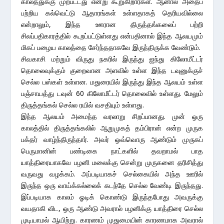
காலத்துக்கு முற்பட்டது என்று கூறுகிறார்கள். ஆனால் அதைப்
பற்றிய கல்வெட்டு ஆதாரங்கள் உள்ளதாகத் தெரியவில்லை
என்றாலும், இந்த ஊரான திருத்தங்கலைப் பற்றி
சிலப்பதிகாரத்தில் கூறப்பட்டுள்ளது என்பதினால் இந்த ஆலயமும்
மிகப் பழைய காலத்தை சேர்ந்ததாகவே இருந்திருக்க வேண்டும்.
சிவகாசி மற்றும் விருது நகரில் இருந்து ஐந்து கிலோமீட்டர்
தொலைவுக்கும் குறைவான அளவில் உள்ள இந்த டவுனுக்குச்
செல்ல பஸ்கள் உள்ளன. மதுரையில் இருந்து இந்த ஆலயம் உள்ள
பஞ்சாயத்து டவுன் 60 கிலோமீட்டர் தொலைவில் உள்ளது. மேலும்
திருத்தங்கல் செல்ல ரயில் வசதியும் உள்ளது.
இந்த ஆலயம் அமைந்த வரலாறு சிறப்பானது. முன் ஒரு
காலத்தில் திருத்தங்கலில் ஆறுமுகத் தம்பிரான் என்ற முருக
பக்தர் வாழ்ந்திருந்தார். அவர் ஒவ்வொரு ஆண்டும் முருகப்
பெருமானின் பண்டிகை நாட்களில் தவறாமல் பாத
யாத்திரையாகவே பழனி மலைக்கு சென்று முருகனை தரிசித்து
வருவது வழக்கம். அப்படியாகச் செல்கையில் அந்த ஊரில்
இருந்த ஒரு வாய்க்கல்லைக் கடந்தே செல்ல வேண்டி இருந்தது.
இப்படியாக காலம் ஓடிக் கொண்டு இருந்தபோது அவருக்கு
வயதாகி விட, ஒரு ஆண்டு அவரால் பழனிக்கு யாத்திரை செல்ல
முடியாமல் ஆயிற்று. காரணம் முதுமையின் காரணமாக அவரால்