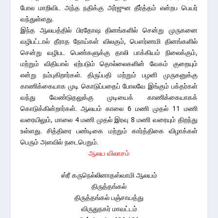
போல மாறிவிட அந்த நதிக்கு அர்ஜுன தீர்த்தம் என்றப பெயர்
வந்துள்ளது.
இந்த ஆலயத்தில் பிரதோஷ தினங்களில் சென்று முருகனை
வழிபட்டால் தீராத நோய்கள் விலகும், பௌர்ணமி தினங்களில்
சென்று வழிபட பெண்களுக்கு தாலி பாக்கியம் நிலைக்கும்,
மற்றும் விதியால் ஏற்படும் தொல்லைகளின் வேகம் குறையும்
என்று நம்புகிறார்கள். திருப்பதி மற்றும் பழனி முருகனுக்கு
காணிக்கையாக முடி கொடுப்பதைப் போலவே இங்கும் பக்தர்கள்
வந்து வேண்டுதலுக்கு முடியைக் காணிக்கையாகக்
கொடுக்கின்றார்கள். ஆலயம் காலை 6 மணி முதல் 11 மணி
வரையிலும், மாலை 4 மணி முதல் இரவு 8 மணி வரையும் திறந்து
உள்ளது. சித்திரை பண்டிகை மற்றும் கார்த்திகை விழாக்கள்
பெரும் அளவில் நடைபெறும்.
ஆலய விலாசம்
ஸ்ரீ கருநெல்லினாதஸ்வாமி ஆலயம்
திருத்தங்கல்
திருத்தங்கல் பஞ்சாயத்து
விருதுநகர் மாவட்டம்