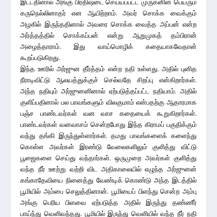
இட்டதினால் அங்கு பிரதிஷ்டை செய்யப்பட்ட முருகனின் பெயரும்
கருநெல்லினாதர் என ஆயிற்றாம். அவர் சொக்க வைக்கும்
அழகில் இருந்ததினால் அவரை சொக்க வைத்த அப்பன் என்ற
அர்த்தத்தில் சொக்கப்பன் என்று ஆறுமுகத் தம்பிரான்
அழைத்தாராம். இது வாய்மொழிக் கதையாகவேதான்
கூறப்படுகிறது.
இந்த ஊரில் அர்ஜுன தீர்த்தம் என்ற நதி உள்ளது. அதில் புனித
நீராடிவிட்டு ஆலயத்துக்குச் செல்வதே சிறப்பு என்கிறார்கள்.
அந்த நதியும் அர்ஜுனனினால் ஏற்படுத்தப்பட்ட நதியாம். அதில்
குளிப்பதினால் பல பாவங்களும் விலகுமாம் என்பதற்கு ஆதாரமாக
பஞ்ச பாண்டவர்கள் வன வாச கதையைக் கூறுகிறார்கள்.
பாண்டவர்கள் வனவாசம் சென்றபோது இந்த கிராமப் பகுதிக்கும்
வந்து தங்கி இருந்துள்ளார்கள். தமது பாவங்களைக் களைந்து
கொள்ள அவர்கள் இரண்டு வேலைகளிலும் குளித்து விட்டு
பூஜைகளை செய்து வந்தார்கள். ஒருமுறை அவர்கள் குளித்து
வந்த நீர் ஊற்று வற்றி விட அதிகாலையில் எழுந்த அர்ஜுனன்
கங்காதேவியை நினைத்து வேண்டிக் கொண்டு அந்த இடத்தில்
பூமியில் அம்பை செலுத்தினான். பூமியைப் பிளந்து சென்ற அம்பு
அங்கு பெரிய பிளவை ஏற்படுத்த அதில் இருந்து தண்ணீர்
பாய்ந்து வெளிவந்தது. பூமியில் இருந்து வெளியில் வந்த நீர் நதி