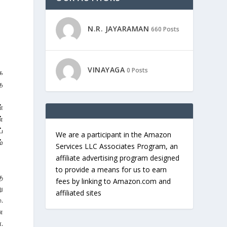
N.R. JAYARAMAN
660 Posts
VINAYAGA
0 Posts
க
த
்
்
்
We are a participant in the Amazon
்
Services LLC Associates Program, an
affiliate advertising program designed
to provide a means for us to earn
ு
fees by linking to Amazon.com and
ு
affiliated sites
.
என
.