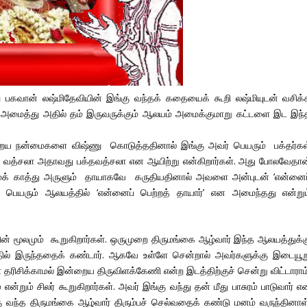
பகவான் லஷ்மிதேவியின் இங்கு வந்தக் கதையைக் கூறி லஷ்மியுடன் வசிக்
அமைத்து அதில் தம் இருவருக்கும் ஆலயம் அமைக்குமாறு கட்டளை இட இந்
ிறைய நன்மைகளை விஷ்ணு கொடுத்ததினால் இங்கு அவர் பெயரும் பக்தர்கள
களின் வத்சலா அதாவது பக்தவத்சலா என ஆயிற்று என்கிறார்கள். அது போலவேதான
க் காத்து அருளும் தாயாகவே கருதியதினால் அவளை அன்புடன் ‘என்னைப
ெயரும் ஆலயத்தில் ‘என்னைப் பெற்றத் தாயார்’ என அமைந்தது என்றும
ூலமும் கூறுகிறார்கள். ஒருமுறை திருமங்கை ஆழ்வார் இந்த ஆலயத்துக்க
த்தில் இருந்ததைக் கண்டார். ஆகவே உள்ளே சென்றால் அவர்களுக்கு இடையூற
ிசிக்காமல் இன்றைய திருவிளக்கேணி என்ற இடத்திற்குச் சென்று விட்டாராம்
்றும் சிலர் கூறுகிறார்கள். அவர் இங்கு வந்து தன் மீது பாசுரம் பாடுவார் 
்கு வந்த திருமங்கை ஆழ்வார் திரும்பச் செல்வதைக் கண்டு மனம் வருந்தினாள்