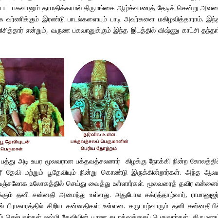
பட பகவானும் தாமதிக்காமல் திருமங்கை ஆழ்ச்வாரைத் தேடிச் சென்று அவர
ர்ணிக்கும் இரண்டு பாடல்களையும் பாடி அவர்களை மகிழவித்தாராம். இந்
சித்தார் என்றும், வருண பகவானுக்கும் இந்த இடத்தில் விஷ்ணு காட்சி தந்தார
 பத்து அடி உயர மூலவரான பக்தவத்சலனார் கிழக்கு நோக்கி நின்ற கோலத்தில
 தேவி மற்றும் பூதேவியும் நின்று கொண்டு இருக்கின்றார்கள். அந்த ஆல
பஞ்சலோக உலோகத்தில் செய்து வைத்து உள்ளார்கள். மூலவரைத் தவிர என்னைப
்கும் தனி சன்னதி அமைந்து உள்ளது. அதுபோல சக்ரத்தாழ்வார், ராமானுஜர்
 பிராகாரத்தில் சிறிய சன்னதிகள் உள்ளன. கருடாழ்வாரும் தனி சன்னதியில
் செல்பவர்கள் லஷ்மி தேவியின் பூரண கடாத்ஷத்தைப் பெறுவார்கள், திருமணம