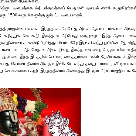
பிரபலமான ஆலயங்கள்.
ிஷ்ணு ஆலயத்தை ஸ்ரீ பக்தவத்சலப் பெருமாள் ஆலயம் எனக் கூறுகிறார்கள்
இது 1500 வருடங்களுக்கு முற்பட்ட ஆலயமாகும்.
த்திரராஜனின் மகளாக இருந்தாள். அப்போது அவள் ஆகாய மார்கமாக அங்கும
டு கழித்துக் கொண்டு இருந்தால். அப்போது ஒருமுறை இந்த ஆலயம் உள்
்நிலையைக் கண்டு பிரமித்துப் போய் கீழே இறங்கி வந்து பூமியின் மீது சிறித
 கொண்டாளாம். ஆகவேதான் அவள் நின்று இருந்த ஊர் என்ற பெருமையினால் திர
ின்றவூர் என இந்த இடத்தின் பெயரை வைத்தார்கள். லஷ்மி தேவியானவள் இங்க
்து கொண்டதினால் அவரும் இங்கேயே வந்து தனது மாமனார் வீட்டில் வாசம
து சென்னையை சுற்றி இருந்ததினால் அனைத்து இடமும் அவர் ராஜ்ஜியமாகவ