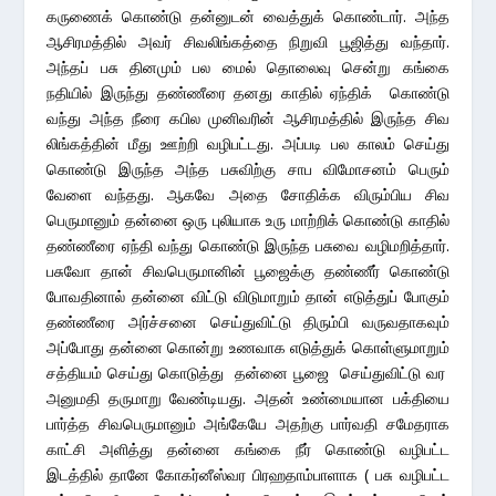
கருணைக் கொண்டு தன்னுடன் வைத்துக் கொண்டார். அந்த
ஆசிரமத்தில் அவர் சிவலிங்கத்தை நிறுவி பூஜித்து வந்தார்.
அந்தப் பசு தினமும் பல மைல் தொலைவு சென்று கங்கை
நதியில் இருந்து தண்ணீரை தனது காதில் ஏந்திக் கொண்டு
வந்து அந்த நீரை கபில முனிவரின் ஆசிரமத்தில் இருந்த சிவ
லிங்கத்தின் மீது ஊற்றி வழிபட்டது. அப்படி பல காலம் செய்து
கொண்டு இருந்த அந்த பசுவிற்கு சாப விமோசனம் பெரும்
வேளை வந்தது. ஆகவே அதை சோதிக்க விரும்பிய சிவ
பெருமானும் தன்னை ஒரு புலியாக உரு மாற்றிக் கொண்டு காதில்
தண்ணீரை ஏந்தி வந்து கொண்டு இருந்த பசுவை வழிமறித்தார்.
பசுவோ தான் சிவபெருமானின் பூஜைக்கு தண்ணீர் கொண்டு
போவதினால் தன்னை விட்டு விடுமாறும் தான் எடுத்துப் போகும்
தண்ணீரை அர்ச்சனை செய்துவிட்டு திரும்பி வருவதாகவும்
அப்போது தன்னை கொன்று உணவாக எடுத்துக் கொள்ளுமாறும்
சத்தியம் செய்து கொடுத்து தன்னை பூஜை செய்துவிட்டு வர
அனுமதி தருமாறு வேண்டியது. அதன் உண்மையான பக்தியை
பார்த்த சிவபெருமானும் அங்கேயே அதற்கு பார்வதி சமேதராக
காட்சி அளித்து தன்னை கங்கை நீர் கொண்டு வழிபட்ட
இடத்தில் தானே கோகர்னீஸ்வர பிரஹதாம்பாளாக ( பசு வழிபட்ட