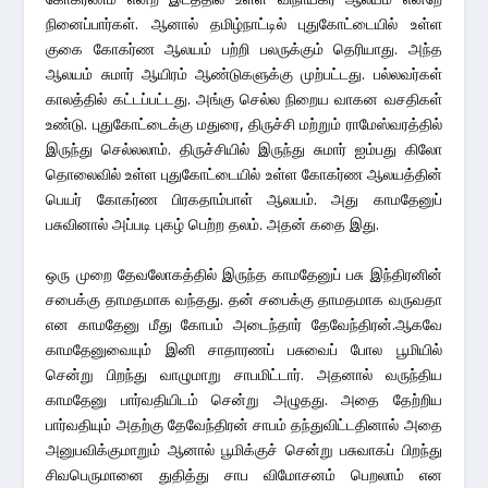
நினைப்பார்கள். ஆனால் தமிழ்நாட்டில் புதுகோட்டையில் உள்ள
குகை கோகர்ண ஆலயம் பற்றி பலருக்கும் தெரியாது. அந்த
ஆலயம் சுமார் ஆயிரம் ஆண்டுகளுக்கு முற்பட்டது. பல்லவர்கள்
காலத்தில் கட்டப்பட்டது. அங்கு செல்ல நிறைய வாகன வசதிகள்
உண்டு. புதுகோட்டைக்கு மதுரை, திருச்சி மற்றும் ராமேஸ்வரத்தில்
இருந்து செல்லலாம். திருச்சியில் இருந்து சுமார் ஐம்பது கிலோ
தொலைவில் உள்ள புதுகோட்டையில் உள்ள கோகர்ண ஆலயத்தின்
பெயர் கோகர்ண பிரகதாம்பாள் ஆலயம். அது காமதேனுப்
பசுவினால் அப்படி புகழ் பெற்ற தலம். அதன் கதை இது.
ஒரு முறை தேவலோகத்தில் இருந்த காமதேனுப் பசு இந்திரனின்
சபைக்கு தாமதமாக வந்தது. தன் சபைக்கு தாமதமாக வருவதா
என காமதேனு மீது கோபம் அடைந்தார் தேவேந்திரன்.ஆகவே
காமதேனுவையும் இனி சாதாரணப் பசுவைப் போல பூமியில்
சென்று பிறந்து வாழுமாறு சாபமிட்டார். அதனால் வருந்திய
காமதேனு பார்வதியிடம் சென்று அழுதது. அதை தேற்றிய
பார்வதியும் அதற்கு தேவேந்திரன் சாபம் தந்துவிட்டதினால் அதை
அனுபவிக்குமாறும் ஆனால் பூமிக்குச் சென்று பசுவாகப் பிறந்து
சிவபெருமானை துதித்து சாப விமோசனம் பெறலாம் என