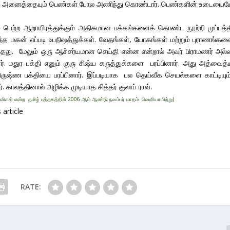
ாலி என அனைத்தையும் பெண்கள் போல அணிந்து கொண்டார். பெண்களின் உடையைய
் பெற்ற ஆறாயிரத்துக்கும் அதிகமான பக்கங்களைக் கொண்ட நூற்றி முப்பத்த
்த மகன் எப்படி உபநிஷத்துக்கள். வேதங்கள், யோகங்கள் மற்றும் புராணங்கள
ருந்தது. மேலும் ஒரு ஆச்சர்யமான செய்தி என்ன என்றால் அவர் பிராமணர் அல்ல
. மதுர பக்தி எனும் குரு சிஷ்ய கருத்துக்களை பரப்பினார். அது அத்வைத்
கிருஷ்ண பக்தியை பரப்பினார். இப்படியாக பல தெய்வீக செயல்களை காட்டியும
. காலத்தினால் அழிக்க முடியாத சித்தர் குலாப் ராவ்.
 ஆவிகள் என்ற தமிழ் புத்தகத்தில் 2006 ஆம் ஆண்டு நவம்பர் மாதம் வெளியாயிற்று)
article
RATE: