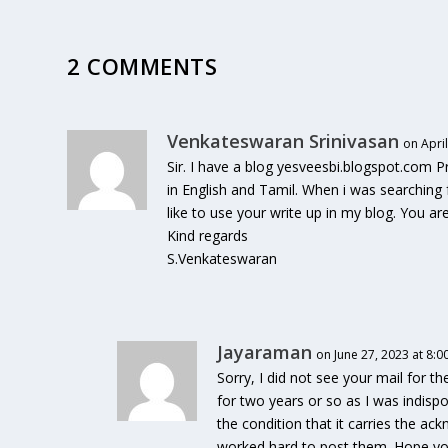
2 COMMENTS
Venkateswaran Srinivasan
on Apri
Sir. I have a blog yesveesbi.blogspot.com P
in English and Tamil. When i was searching 
like to use your write up in my blog. You are 
Kind regards
S.Venkateswaran
Jayaraman
on June 27, 2023 at 8:
Sorry, I did not see your mail for t
for two years or so as I was indispo
the condition that it carries the 
worked hard to post them. Hope you 