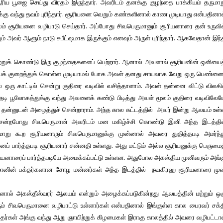
பூஜை செய்து விரதம் இருந்தார். அவரிடம் தனக்கு குழந்தை பாக்கியம் தருமாற
ு வந்து தவம் புரிந்தார். சூரியனை வெறும் கண்களினால் காண முடியாது என்பதினா
லம் சூரியனை வழிபாடு செய்தார். அப்போது சிவபெருமானும் சூரியனாரை தன் உருவி
ும் அவர் ஆளும் நாடு சுபீட்ஷமாக இருக்கும் எனவும் அருள் புரிந்தார். ஆகவேதான் இந
ுக் கொண்டு இரு குழந்தைகளைப் பெற்றார். ஆனால் அவளால் சூரியனின் ஒளியைத
ியைக் குறைத்துக் கொள்ள முடியாமல் போக அவள் தனது சாயலாக வேறு ஒரு பெண்ண
ல் ஒரு காட்டில் சென்று குதிரை வடிவில் வசித்தாளாம். அவள் தன்னை விட்டு விலகி
ி பூலோகத்துக்கு வந்து அவளைக் கண்டு பிடித்து அவள் மூலம் குதிரை வடிவிலேய
ன்னுடன் அழைத்துச் சென்றாராம். அந்த கால கட்டத்தில் அவர் இன்று ஆலயம் உள்
சென்றபோது சிவபெருமான் அவரிடம் மன மகிழ்ச்சி கொண்டு இனி அந்த இடத்தில
ுமாறு கூற சூரியனாரும் சிவபெருமானுக்கு முன்னால் அவரை துதித்தபடி அமர்ந்த
பார்த்தபடி சூரியனார் சன்னதி உள்ளது. அது மட்டும் அல்ல சூரியனுக்கு பெருமை
ியனாரைப் பார்த்தபடியே அமைக்கப்பட்டு உள்ளன. அதுபோல அகஸ்திய முனிவரும் அங்
ுமானின் பக்தர்களான சோழ மன்னர்கள் அந்த இடத்தில் நவகிரஹ சூரியனாரை முன
ல் அகஸ்தீஸ்வரர் ஆலயம் என்றும் அழைக்கப்படுகின்றது ஆலயத்தின் மற்றும் ஒர
ம் சிவபெருமானை வழிபாட்டு உள்ளார்கள் என்பதினால் இங்குள்ள கால பைரவர் சக்
தர்கள் அங்கு வந்து ஆறு ஞாயிற்றுக் கிழமைகள் இராகு காலத்தில் அவரை வழிபட்டா