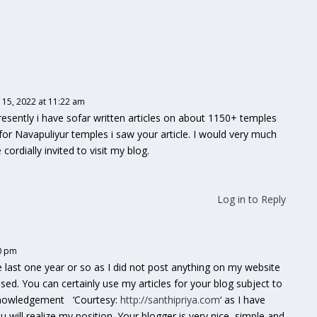
l 15, 2022 at 11:22 am
resently i have sofar written articles on about 1150+ temples
for Navapuliyur temples i saw your article. I would very much
cordially invited to visit my blog.
Log in to Reply
00 pm
he last one year or so as I did not post anything on my website
sed. You can certainly use my articles for your blog subject to
acknowledgement ‘Courtesy:
http://santhipriya.com
‘ as I have
will realize my position. Your blogger is very nice, simple and