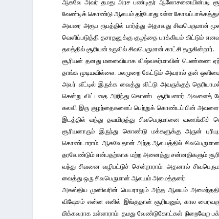
ஆகவே அவர் தமது அரச பண்டிதர் ஆலோசனையின்படி சூரிய 
வேண்டிக் கொண்டு ஆலயம் தற்போது உள்ள கோலப்பாக்கத்துக்க
அவரை அரூப ரூபத்தில் பார்த்து அதாவது சிவபெருமான் மூ
வெளிப்படுத்தி தசரதனுக்கு குழந்தை பாக்கியம் கிட்டும் எனவ
தலத்தில் சூரியன் உருவில் சிவபெருமான் காட்சி தருகின்றார்.
சூரியன் தனது மனைவியாக விஷ்வகர்மாவின் பெண்ணை ஏற்ற
தாங்க முடியவில்லை. பலமுறை கேட்டும் அவரால் தன் ஒள
அவர் வீட்டில் இருக்க வைத்து விட்டு அவருக்குத் தெரியாம
சென்று விட்டதை அறிந்து கொண்ட சூரியனார் அவளைத் தேட
கலவி இரு குழந்தைகளைப் பெற்றுக் கொண்டப் பின் அவளை த
இடத்தில் வந்து தவமிருந்து சிவபெருமானை வணங்கிச் 
சூரியனாரும் இருந்து கொண்டு மக்களுக்கு அருன் புரிய
கொண்டாராம். ஆகவேதான் அந்த ஆலயத்தில் சிவபெருமானைப் 
தரவேண்டும் என்பதற்காக மற்ற அனைத்து சன்னதிகளும் சூர
வந்து சிவனை வழிபட்டுச் சென்றாராம். அதனால் சிவபெர
வைத்து ஒரு சிவபெருமான் ஆலயம் அமைத்தனர்.
அகஸ்திய முனிவரின் பெயராலும் அந்த ஆலயம் அமைந்ததினா
விஷேசம் என்ன எனில் இங்குதான் சூரியனும், கால பைரவரு
மிக்கவராக உள்ளாராம். தமது வேண்டுகோட்கள் நிறைவேற பக்