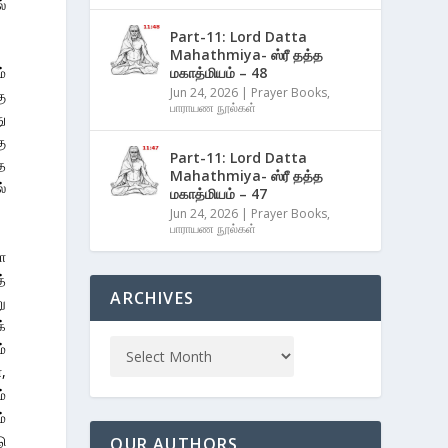
்
Part-11: Lord Datta
Mahathmiya- ஸ்ரீ தத்த
மகாத்மியம் – 48
்
Jun 24, 2026
|
Prayer Books
,
ு
பாராயண நூல்கள்
ு
ு
Part-11: Lord Datta
ை
Mahathmiya- ஸ்ரீ தத்த
்
மகாத்மியம் – 47
Jun 24, 2026
|
Prayer Books
,
பாராயண நூல்கள்
ா
்
ARCHIVES
ு
்
்
,
்
்
ு
OUR AUTHORS