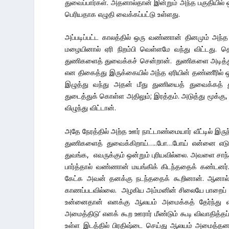
துவைப்பார்கள். அதனால்தான் இன்றும் அந்த பகுதியி
பெரியதாக எழுதி வைக்கப்பட்டு உள்ளது.
அப்படிப்பட்ட காலத்தில் ஒரு வண்ணான் தினமும் அந்த
மழையினால் ஏரி நிறம்பி வெள்ளமே வந்து விட்டது.
துணிகளைத் துவைக்கச் சென்றான். துணிகளை அடித்துத
என திகைத்து இருக்கையில் அந்த ஏரியின் தண்ணீரில் 
இழுத்து வந்து அதன் மீது துணியைத் துவைக்கத்
துடைத்துக் கொள்ள அதிலும்; இரத்தம். அடுத்து மூக்கு
விழுந்து விட்டான்.
அதே நேரத்தில் அற்த ஊர் நாட்டாண்மையார் வீட்டில் இர
துணிகளைத் துவைக்கிறாய்…..போ…போய் என்னை எடு
துவங்க, எவருக்கும் ஒன்றும் புரியவில்லை. அவளை சா
பார்த்தால் வண்ணான் மயங்கிக் கிடந்ததைக் கண்டனர
கேட்க அவன் தனக்கு நடந்ததைக் கூறினான். ஆனால
காணப்படவில்லை. அழகிய அம்மனின் சிலையே பாறைப் போல
உன்னைதான் எனக்கு ஆலயம் அமைக்கத் தேர்ந்து 
அமைத்திடு’ எனக் கூற ஊரார் மீண்டும் கூடி விவாதித்
உள்ள இடத்தில் பிரதிஷ்டை செய்து ஆலயம் அமைத்தன