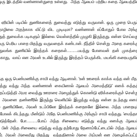
ல் ஒரு இடத்தில் வண்ணான்துறை உள்ளது. அந்த ஆலயம் பற்றிய கதை ஆலயத்தில
 ஏரியின் படியில் துணிகளைத் துவைத்து எடுத்து வருவான். ஒரு முறை பெரும
 தொழிலை அதற்காக விட்டு விட முடியுமா? வண்ணான் எப்போதும் போல அங்க
் துவைக்க படிகளும் இல்லை. வெள்ளத்தில் முழுகி இருந்தது. என்ன செய்வத
ஒரு பெரிய பாறை மிதந்து வருவதைக் கண்டான். நீந்திச் சென்று அதை கரைக்க
 துவங்க துணியில் இரத்தக் கறைகள்……….பயந்து போனவன் தன் முகத்த
, காது, வாய் என அவன் உடலில் இருந்து இரத்தம் பெருக்கிட மயங்கி கரையருகில
ுந்த ஒரு பெண்மணிக்கு சாமி வந்து ஆடினாள். ‘உன் ஊரைக் காக்க வந்த என் மீத
த்து வந்து அந்த வண்ணான் கையினால் ஆலயம் அமைத்திடு’ எனக் கத்தத
ந்தப்படுத்தி அமர வைத்து ஊராரை அழைத்துக் கொண்டு ஏரிக்கரைக்குச் சென்ற
். அவனை தண்ணீரில் இருந்து வெளியில் இழுத்து வந்து என்ன நடந்தது எனக
் துணியிலோ, அவன் உடம்பிலோ இரத்தக் கறைகளே இல்லை. அந்த பாறையும
க் கிடந்தது. மீண்டும் அதே பெண்மணிக்கு அங்கும் சாமி வந்தது. ‘மைந்தா
எடுத்தேன். போ……….போய் அந்த சிலையை எடுத்து வந்து எனக்கு ஆலயம
தப் பின் அந்த சிலையை எடுத்து வந்து தற்போது தேனாம்பேட்டையில் அந்த ஆலயம
ர். அவள் அலைமீது மிதந்து வந்ததினால் அலை அம்மன் என அழைக்கப்பட்ட