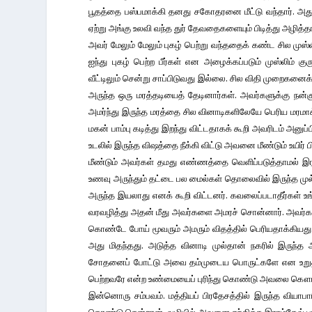
பூதத்தை பஸ்பமாக்கி தனது சகோதரனை மீட்டு வந்தார். அது
ஏற்று அங்கு உலவி வந்த துர் தேவதைகளையும் பிடித்து அழித்தா
அவர் மேலும் மேலும் புகழ் பெற்று வந்ததைக் கண்ட சில ம
ஐந்து புகழ் பெற்ற பீர்கள் என அழைக்கப்படும் முஸ்லிம
வீட்டிலும் சென்று சாப்பிடுவது இல்லை. சில விதி முறைக
அருந்த ஒரு மரத்தடியைத் தேடினார்கள். அவர்களுக்கு நன
அமர்ந்து இருந்த மரத்தை சில வினாடிகளிலேயே பெரிய மரமாக்
மகன் பாம்பு கடித்து இறந்து விட்டதாகக் கூறி அவரிடம் அனு
உடலில் இருந்த விஷத்தை நீக்கி விட்டு அவனை மீண்டும் உயிர் 
மீண்டும் அவர்கள் தமது எண்ணத்தை வெளிப்படுத்தாமல் இ
உணவு அருந்தும் தட்டை பல மைல்கள் தொலைவில் இருந்த முல்த
அருந்த இயலாது எனக் கூறி விட்டனர். கவலைப்படாதீர்கள் உங்க
வரவழித்து அதன் மீது அவர்களை அமரச் சொன்னார். அவர்கள்
கொண்டே போய் மூவரும் அமரும் விதத்தில் பெரியதாக்கிய
அது மிதந்தது. அடுத்த வினாடி முல்தான் நகரில் இருந்த
சோதனைப் போட்டு அவை தம்முடைய பொருட்களே என உறுதி 
பெற்றவரே என்ற உண்மையைப் புரிந்து கொண்டு அவலை கௌரவித்த
இன்னொரு சம்பவம். மத்தியப் பிரதேசத்தில் இருந்த வியாபா