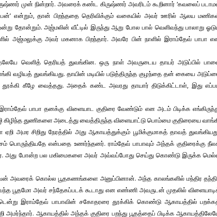
ருஷ்ணர் முன் நின்றார். அவரைக் கண்ட கிருஷ்ணர் அவரிடம் கூறினார் ‘கவலைப் படாம
பேன்’ என்றும், தான் பிறந்ததை தெரிவிக்கும் வகையில் அவர் ஊரில் ஆலய மணிகள
்று தோன்றும். அஜ்மலின் வீட்டில் இருந்து ஆறு போல பால் வெளிவந்து பாலாறு ஓடு
ளில் அஜ்மலுக்கு அவர் மகனாக பிறந்தார். அவரே பின் நாளில் இராம்தேவ் பாபா 
ுதலேயே வெளித் தெரியத் துவங்கின. ஒரு நாள் அவருடைய தாயர் அடுப்பில் பால
ொங்கி வழியத் துவங்கியது. தாயின் மடியில் படுத்திருந்த குழந்தை தன் கையை அடுப்
தை தூக்கி கீழே வைத்தது. அதைக் கண்ட அவரது தாயார் திடுக்கிட்டாள், இது எப்ப
இராம்தேவ் பாபா தனக்கு விளையாட குதிரை வேண்டும் என அடம் பிடிக்க எங்கிருந்
ிழிந்த துணிகளை அடைத்து வைத்திருந்த விளையாட்டு பொம்மை குதிரையை வாங்க
பா ஏறி அமர சிறிது நேரத்தில் அது ஆகாயத்துக்கும் பூமிக்குமாகத் தாவத் துவங்கியத
் பொருந்தியதே என்பதை உணர்ந்தனர். ராம்தேவ் பாபாவும் அந்தக் குதிரைக்கு நீல
ர். அது போன்ற பல மகிமைகளை அவர் அவ்வப்போது செய்து கொண்டு இருக்க மெல்
் அவரைக் கொல்ல பூதகணங்களை அனுப்பினான். அந்த காலங்களில் மந்திர தந்தி
 வந்த பூதமோ அவர் சந்தேகப்படக் கூடாது என எண்ணி அவருடன் முதலில் விளையாடி
்டென்று இராம்தேவ் பாபாவின் சகோதரரை தூக்கிக் கொண்டு ஆகாயத்தில் பறக்கத
ஏறி அமர்ந்தார். ஆகாயத்தில் அந்தக் குதிரை பறந்து பூதத்தைப் பிடிக்க ஆகாயத்திலே