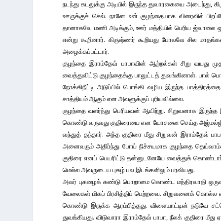
நடந்து கடலுக்கு அடியில் இருந்த துவாரகையை அடைந்து, கி
ஊருக்குச் செல். நானே உன் குழந்தையாக விரைவில் பிறப்
தானாகவே மணி அடிக்கும், ஊர் மத்தியில் பெரிய ஜ்வாலை ஒன
என்று கூறினார். கிருஷ்ணர் கூறியது போலவே சில மாதங்க
அழைக்கப்பட்டார்.
குழந்தை இராம்தேவ் பாபாவின் ஆற்றல்கள் சிறு வயது ம
வைத்துவிட்டு குழந்தைக்கு பாலுட்டத் துவங்கினாள். பால் ப
நோக்கிநீட்டி அடுப்பில் பொங்கி வழிய இருந்த பாத்திரத்
சாத்தியம் ஆகும் என அவளுக்குப் புரியவில்லை.
குழந்தை வளர்ந்து பெரியவன் ஆயிற்று. சிறுவனாக இருந்த 
கொண்டு வருவது குதிரையை என யோசனை செய்த அஜ்மல்ஜி க
வந்துத் தந்தார். அந்த குதிரை மீது சிறுவன் இராம்தேவ் பா
அனைவரும் அதிர்ந்து போய் நிச்சயமாக குழந்தை தெய்வாம்சம
குதிரை எனப் பெயரிட்டு தன்னுடனேயே வைத்துக் கொண்டா
மெல்ல அவருடைய புகழ் பல இடங்களிலும் பரவியது.
அவர் புகழைக் கண்டு பொறாமை கொண்ட மந்திரவாதி ஒருவன
வேலைகள் மிகப் பிரசித்திப் பெற்றவை. சிறுவனைக் கொல்ல
கொண்டு இருக்க ஆரம்பித்தது. விளையாட்டின் நடுவே சட
துவங்கியது. விடுவாரா இராம்தேவ் பாபா, நீலக் குதிரை மீது 