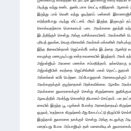
முன்னொரு காலத்தில் வடநாட்டில் இராணாஜீ என்ற தெய்வ சக்
பிடித்து வந்து கண்ட துண்டமாக வெட்டி எறிந்தான். ஆனால் 
இருந்து பால் வெளி வந்து ஓடிற்றாம். மன்னன் இராணாஜ
எடுத்தபோது மடிந்து விட்டனர். மீதம் இருந்த இருவரும் த
கொல்வதற்காக மொகலாயர் படை அவர்களை துரத்தி வந்தபோது
இடத்திற்குச் சென்று அங்கு வசிக்கலாயினர். அவர்களின் பெய
புரியத் துவங்க, வெகு விரைவில் அவர்கள் மக்களின் அன்புக்குப
இந்த நிலையில்தான் ஜெய்சல்மீர் என்ற இடத்தை ஆண்டு வ
எவருக்கு மணமுடிப்பது என்ற கவலையில் இருந்தார். அவர் த
அஜ்மல்ஜீயும் அவளை மணக்க சம்மதித்தார். நல்லதொரு நாள
அஜ்மல்ஜீயின் கரத்தை ஜெய்சிங்கின் மகள் தொட்டதுதான் 
அங்கங்கள் உயிர் பெற்றன. அப்போதுதான் அனைவருக்கும் அ
அவர்களுக்குக் குழந்தைகள் பிறக்கவில்லை. ஆகவே அவர்
அவர்களை துவாரகைக்குச் சென்று கிருஷ்ணரை துதிக்குமாறு
ஆலயத்தில் அமர்ந்து கொண்டு தியானம் செய்தார். பல நாட
கையில் இருந்த பூ, பழங்கள் போன்ற அனைத்தையும் கிருஷ்ணர் 
ஒருவர், ‘எதற்காக கிருஷ்ணர் மீது கோபப்பட்டு திரும்பிச் ச
இருந்தால் துவாரகை நகக்குச் சென்று அங்கு கடலுக்கு அடி
மறைப்பது போல அம்பாஜியும் தன் மனைவியுடன் துவாரகைக்க