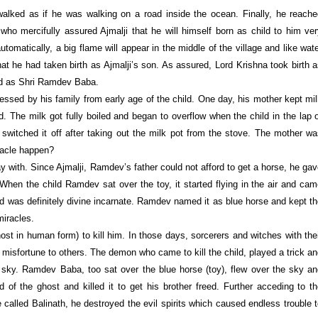
 walked as if he was walking on a road inside the ocean. Finally, he reach
ho mercifully assured Ajmalji that he will himself born as child to him ve
utomatically, a big flame will appear in the middle of the village and like wat
that he had taken birth as Ajmalji’s son. As assured, Lord Krishna took birth 
ed as Shri Ramdev Baba.
ssed by his family from early age of the child. One day, his mother kept mi
d. The milk got fully boiled and began to overflow when the child in the lap 
switched it off after taking out the milk pot from the stove. The mother w
racle happen?
 with. Since Ajmalji, Ramdev’s father could not afford to get a horse, he ga
 When the child Ramdev sat over the toy, it started flying in the air and ca
d was definitely divine incarnate. Ramdev named it as blue horse and kept t
iracles.
t in human form) to kill him. In those days, sorcerers and witches with the
misfortune to others. The demon who came to kill the child, played a trick a
e sky. Ramdev Baba, too sat over the blue horse (toy), flew over the sky a
f the ghost and killed it to get his brother freed. Further acceding to t
called Balinath, he destroyed the evil spirits which caused endless trouble 