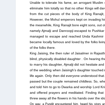
Unable to tolerate his fame, an arrogant Muslim 
eliminate him totally so that no other Kings will d
from the cut pieces of the body of King Ranajit,
However, the Mohul emperors kept on invading his 
the meanwhile, King Ranajit bore eight sons, out of
namely Ajmalji and Danroopji escaped to Pushkar
managed to escape and reached Unda Kashmir in 
became locally famous and loved by the folks livin
of the folks there.
King Jaising, the then ruler of Jaisalmer in Rajas
blind, physically disabled daughter . On hearing t
to marry his daughter, Ajmalji did not hesitate and 
of the wedding when Jaisingh’s daughter touched Aj
life again. Only then did everyone understood that
passed but the couple remained childless. So, whe
and told him to go to Dwarka and worship Lord Kris
and offered prayers and meditated. Finding that 
threw away all the flowers in his hands over the id
On way, a Pundit encountered him, heard his story 