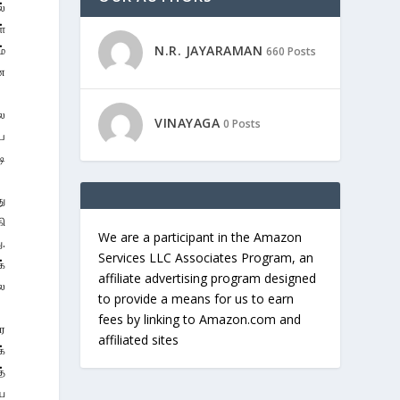
ல்
்
ம்
N.R. JAYARAMAN
660 Posts
என
ை
VINAYAGA
0 Posts
பை
டி
து
ி
We are a participant in the Amazon
ு.
Services LLC Associates Program, an
க்
affiliate advertising program designed
ல
to provide a means for us to earn
fees by linking to Amazon.com and
ர
affiliated sites
க்
்
யே