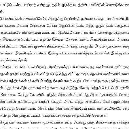
 மட்டும் அல்ல பாலிநாத் என்ற இடத்தில் இருந்த மடத்தின் முனிவரின் வேண்டுகோ
ர்.
ுஸ்லிம் மன்னர்கள் உண்மையிலேயே அவருக்கு தெய்வீகத் தன்மை உள்ளதா எனக் கண்டற
் குருமார்களை அவரை சோதனை செய்ய அனுப்பினார்கள். அந்த குருமார்கள் எவருடை
னைக் கடைபிடித்தே சில உணவை உண்டனர். ஆகவே அவர்கள் ஊரின் எல்லைக்கு வந்து உண
்கு இளைப்பாற பெரிய மரம் எதுவும் இல்லை. அதைக் கண்ட இராம்தேவ் பாபா அவர்க
கி விட்டார். அவர்கள் முதலில் வியந்தாலும் அடுத்து உள்ளூரில் இருந்த ஒருவனை தம
ப்பினார்கள். இராம்தேவ் பாபாவோ இறந்து விட்டவனை எடுத்து வரச் சொல்லி இறந்து விட
பிழைக்க வைத்தார்.
ராம்தேவ் பாபாவிடம் சென்றனர். அவர்களுக்கு பாபா உணவு தர அவர்களோ தாம் தமத
ான் நகரில் மறந்து போய் விட்டு விட்டு வந்து விட்டதாகவும், ஆகவே அவர்களால் உண
ள் பாத்திரங்கள் உங்களிடம் வந்து சேரும் எனக் கூறிய பின் மூன்றடிக்கு மூன்றடி பா
 அது மிகச் சிறியதாக உன்ளதே எனக் கூற அடுத்த வினாடி அந்தப் போய் பெரியதாகி
து. யோசனை செய்து கொண்டே இருந்த அவர்கள் அதன் மீது அமர ஆகாயத்தில் சென்ற
 அவர்களின் தட்டுக்களும் பாத்திரங்களும் அதில் வந்து இறங்கின. அவர்களும் அ
செய்து கொண்டனர். அதன் பின் அவர்கள் இராம்தேவ் பாபா உண்மையிலேயே சக்த
ு அவருக்கு ராம்ஷாபீர் என்ற பட்டத்தையும் தந்து விட்டுச் சென்றனர்.
ரி ஒருவன் கல்கண்டுகளை மூட்டையாகக் கட்டி வெளியூருக்கு விற்பனைக்கு எடுத்து