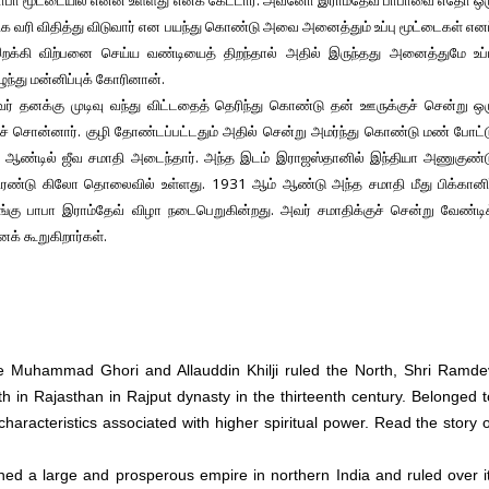
ாபா மூட்டையில் என்ன உள்ளது எனக் கேட்டார். அவனோ இராம்தேவ் பாபாவை எதோ ஒர
 வரி விதித்து விடுவார் என பயந்து கொண்டு அவை அனைத்தும் உப்பு மூட்டைகள் என
றக்கி விற்பனை செய்ய வண்டியைத் திறந்தால் அதில் இருந்தது அனைத்துமே உப்ப
ந்து மன்னிப்புக் கோரினான்.
் தனக்கு முடிவு வந்து விட்டதைத் தெரிந்து கொண்டு தன் ஊருக்குச் சென்று ஒ
ச் சொன்னார். குழி தோண்டப்பட்டதும் அதில் சென்று அமர்ந்து கொண்டு மண் போட்
் ஆண்டில் ஜீவ சமாதி அடைந்தார். அந்த இடம் இராஜஸ்தானில் இந்தியா அணுகுண்ட
ரண்டு கிலோ தொலைவில் உள்ளது. 1931 ஆம் ஆண்டு அந்த சமாதி மீது பிக்கானிர
அங்கு பாபா இராம்தேவ் விழா நடைபெறுகின்றது. அவர் சமாதிக்குச் சென்று வேண்டி
் கூறுகிறார்கள்.
e Muhammad Ghori and Allauddin Khilji ruled the North, Shri Ramde
h in Rajasthan in Rajput dynasty in the thirteenth century. Belonged t
characteristics associated with higher spiritual power. Read the story 
hed a large and prosperous empire in northern India and ruled over it