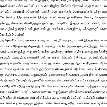
தி மிக்க மன்னன் ஆட்சியில் இருந்தார். அவரை ஒரு முறை ஒரு முஸ்லிம் அரசன் சி
ஆச்சர்யமாக அந்த வெட்டுப்பட்ட உடலில் இருந்து இரத்தம் சிந்தாமல், ஆறு போல உடலி
ிக்கு எட்டு மகன்கள் இருந்தனர். அதில் ஆறு மகன்கள் மொகலாயர்கள் வந்து பட
ப்பிச் சென்று இராஜஸ்தானில் இருந்த புஷ்கர் என்ற இடத்திற்குச் செல்ல, அவர்க
, அவர்கள் அங்கிருந்தும் தப்பி ஓடி காஷ்மீரில் இருந்த உண்டா காஷ்மீர் என்
ர் அஜ்மல்ஜி மற்றும் தன்ரூப்ஜி என்பது. அவர்கள் அங்கிருந்தபடி மக்களுக்குப் சே
் பாத்திரம் ஆயினர்.
ந்த ஜெய்சிங் என்ற மன்னன் தன்னுடைய குருடு மற்றும் முடமாகி இருந்த பெண்ண
ற்செயலாக அங்கு வந்த அஜ்மல்ஜியிடம் தனது மகளின் திருமணத்தைக் குறித்துக் கேட்
ில் அவர்களுக்கு திருமணம் நடந்து முடிந்தது. என்ன ஆச்சர்யம்,திருமணத்தன்ற
தாமதம், அவளுக்கு கண்ணில் பார்வை வந்து விட்டதும் அல்லாமல் முடமாகி கிடந்
ஜ்மல்ஜி தெய்வீக சக்தி உள்ளவர் என்பது. காலம் உருண்டது. ஆனால் திருமணம் ஆக
கள் சிவபெருமானை வேண்டித் துதித்தனர். சிவபெருமான் அவர்கள் கனவில் தோன்ற
 கூறினார். அதன்படி அஜ்மல்ஜியும் துவாரகைக்குச் சென்று அங்கிருந்த கிருஷ்ண
்கள் தியானம் செய்தும் கிருஷ்ணரின் கருணை கிடைக்காமல் போக கோபமுற்றவர் தன
மீதே வீசி எறிந்து விட்டு திரும்பிச் செல்கையில், வழியில் அவரை சந்தித்த பண்டித
ெல்கிறாய்’ எனக் கேட்டு விட்டு உண்மையிலேயே கிருஷ்ணரை சந்திக்க வேண்டும் என்ற ஆவ
யில் உள்ள கிருஷ்ணரை ஏன் சந்திக்கக் கூடாது என்றும் கேட்டார். ஆத்திரம் கண்
ுச் சென்றார். கடலுக்குள் இறங்கி உள்ளே சென்றவர், எதோ சாலையில் நடப்பது ப