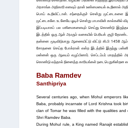
கொண்டு சென்றான். வழியில் அவனை சந்தித்த இராம்தேவ் ப
அரசாங்க அதிகாரி எனவும் தான் உண்மையைக் கூறினால் அதிக
பொய் கூறிவிட்டான். சந்தைக்குச் சென்று மூட்டைகளை இ
மூட்டைகளே. உடனேயே ஓடிச் சென்று பாபாவின் கால்களில் விழு
இப்படியாகப் பல மகிமைகளையும் செய்து கொண்டு இருந்தவர
இடத்தில் ஒரு ஆள் அமரும் வகையில் பெரியக் குழி தோண்ட
தன்னை மூடிவிடுமாறு ஆணையிட்டு விட்டு கி.பி 1458 ஆம
சோதனை செய்த போக்ரான் என்ற இடத்தில் இருந்து பன்னி
மன்னன் ஒரு ஆலயம் எழுப்பினார். செப்டம்பர் மாதத்தில் 
கொண்டு வந்தால் நினைத்த காரியங்கள் நடைபெறுகின்றன எனக
Baba Ramdev
Santhipriya
Several centuries ago, when Mohul emperors lik
Baba, probably incarnate of Lord Krishna took birt
clan of Tomar he was filled with the qualities and 
Shri Ramdev Baba.
During Mohul rule, a King named Ranajit establis