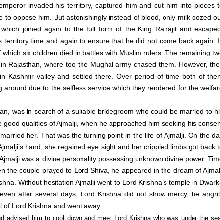
emperor invaded his territory, captured him and cut him into pieces t
are to oppose him. But astonishingly instead of blood, only milk oozed o
 which joined again to the full form of the King Ranajit and escaped
territory time and again to ensure that he did not come back again. I
 which six children died in battles with Muslim rulers. The remaining t
 in Rajasthan, where too the Mughal army chased them. However, the
Kashmir valley and settled there. Over period of time both of the
g around due to the selfless service which they rendered for the welfa
than, was in search of a suitable bridegroom who could be married to h
he good qualities of Ajmalji, when he approached him seeking his conse
married her. That was the turning point in the life of Ajmalji. On the d
malji’s hand, she regained eye sight and her crippled limbs got back t
 Ajmalji was a divine personality possessing unknown divine power. Tim
n the couple prayed to Lord Shiva, he appeared in the dream of Ajmalj
hna. Without hesitation Ajmalji went to Lord Krishna’s temple in Dwark
even after several days, Lord Krishna did not show mercy, he angril
ol of Lord Krishna and went away.
and advised him to cool down and meet Lord Krishna who was under the se