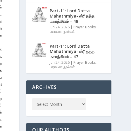
றை
ல்
Part-11: Lord Datta
ை
Mahathmiya- ஸ்ரீ தத்த
மகாத்மியம் – 48
ளை
Jun 24, 2026
|
Prayer Books
,
ற
பாராயண நூல்கள்
வை
Part-11: Lord Datta
ை
Mahathmiya- ஸ்ரீ தத்த
க,
மகாத்மியம் – 47
Jun 24, 2026
|
Prayer Books
,
ு
பாராயண நூல்கள்
த
ிய
ி
ARCHIVES
ர்
து
ர்
ல்
ணை
ோல
OUR AUTHORS