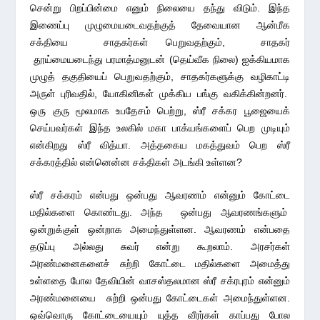
சென்று பிறப்பின்மை எனும் நிலையை தந்து விடும். இந்த
இணைப்பு முழுமையடைவதற்குத் தேவையான ஆன்மீக
சக்தியை சாதகர்கள் பெறுவதற்கும், சாதகர்
தூய்மையடைந்து பரமாத்மனுடன் (தெய்வீக நிலை) ஐக்கியமாக
முழுத் தகுதியைப் பெறுவதற்கும், சாதகர்களுக்கு வழிகாட்டி
அருள் புரிவதில், யோகினிகள் முக்கிய பங்கு வகிக்கின்றனர்.
ஒரு குரு மூலமாக உபதேசம் பெற்று, ஸ்ரீ சக்கர பூஜையைக்
செய்பவர்கள் இந்த உலகில் மகா பாக்யங்களைப் பெற முடியும்
என்கிறது ஸ்ரீ வித்யா. அத்தகைய மகத்துவம் பெற ஸ்ரீ
சக்கரத்தில் என்னென்ன சக்திகள் அடங்கி உள்ளன?
ஸ்ரீ சக்கரம் என்பது ஒன்பது ஆவரணம் என்னும் கோட்டை
மதில்களை கொண்டது. அந்த ஒன்பது ஆவரணங்களும்
ஒன்றுக்குள் ஒன்றாக அமைந்துள்ளன. ஆவரணம் என்பதை
தடுப்பு அல்லது சுவர் என்று கூறலாம். அரசர்கள்
அரண்மனைகளைச் சுற்றி கோட்டை மதில்களை அமைத்து
உள்ளதை போல தேவியின் வாசஸ்தலமான ஸ்ரீ சக்ரபுரம் என்னும்
அரண்மனையை சுற்றி ஒன்பது கோட்டைகள் அமைந்துள்ளன.
ஒவ்வொரு கோட்டையையும் யுத்த வீரர்கள் காப்பது போல