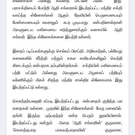
ஸ்லோகமோ அல்லது கவிதை பாடலோ அல்ல. இது
பராசக்தியைப் போற்றி ஆதி சங்கரரால் இயற்றப்பட்ட மந்திர சக்தி
வாய்ந்த ஸ்லோகங்கள் ஆகும். தேவியின் பெருமையையும்
மேன்மையையும் எவராலும் கூற முடியாது என்பதினால்தான்
அவளுடைய மகிமையை எடுத்துரைக்கும் வகையில் ஆதி
சங்கரர் இந்த ஸ்லோகங்களை இயற்றி உள்ளார்.
இதைப் படிப்பவர்களுக்கு செல்வப் பிராப்தி, அறிவாற்றல், பல்வேறு
கலைகளில் கீர்த்தி மற்றும் சகல காரியங்களிலும் வெற்றி
கிடைக்கும் என்பதாக நம்புகின்றார்கள். சக்தியின் மகிமையைப்
பற்றி மட்டும் அல்லாது அவளுடைய அழகைப் பற்றியும்
வர்ணிக்கும் மிகச் சிறந்த மந்திர சாஸ்திர ஸ்லோகமாக இது
இயற்றப்பட்டு உள்ளது.
செளந்தர்யலஹரி எப்படி இயற்றப்பட்டது என்பதைக் குறித்த பல
கதைகள் உள்ளன. முதலில் இந்த ஸ்லோகங்கள் மேரு மலையில்
தங்கி இருந்த புஷ்பதந்தர் என்ற பெரும் துறவியினால்
இயற்றப்பட்டது என்றும் அதை ‘ஆதி சங்கரரின்’ குருவான,
‘கௌத்தபாத பாகவத்பாதாவின்’ குருவான,