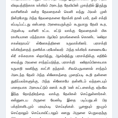
விஷயத்திற்காக உக்கிரம் அடைந்த தேவியின் முகத்தில் இருந்து
வாசினிகள் என்ற தேவதைகள் வெளி வந்து அவள் முன்
நின்றபோது அந்த தேவதைகளை நோக்கி தான் யார், தன் சக்தி
எப்படிப்பட்டது என்பதை அனைவருக்கும் கூறுமாறு தேவி கூற,
அதன்படி வசினி உட்பட எட்டு வாக்கு தேவதைகள் மிக
ரகசியமான மந்த்ரமாக ஆயிரம் நாமங்களைக் கொண்ட ‘லலிதா
சகஸ்ரநாமம்’ ஸ்லோகத்தினை உருவாக்கினர். பராசக்தி
உக்கிரத்தைத் தணிக்க பரமேஸ்வரர் அந்த உக்கிரக் கலையையே
ஸ்ரீ சக்கரமாக ஸ்தாபித்து, ஆகர்ஷித்து பராசக்திக்கு எதிரில்
வைத்து அவளை சாந்தப்படுத்த, பராசக்தி லலிதாம்பிகையாக
உருமாறி உலகிற்கு காட்சி தந்தாள். சிவபெருமானால் சாந்தம்
அடைந்த தேவி அந்த ஸ்லோகத்தை முறைப்படி கூறி தன்னை
துதிப்பவர்களுக்கு, அந்த ஸ்லோகமே தன்னிடம் வந்தடையும்
பாதையாக அமையட்டும் எனக் கூறி ‘என் கட்டளைக்கு ஏற்பவே
இந்த தோத்திரத்தை வாக்கு தேவிகள் செய்துள்ளார்கள்.
என்னுடைய அருளை வேண்டி இதை படிப்பதுடன் பிற
பக்தர்களிடமும் பரவும்படி செய்யுங்கள். பூஜையும் ஜபமும்
செய்தாலும் செய்யாவிட்டாலும் எனது அருளை பெறுவதற்கு