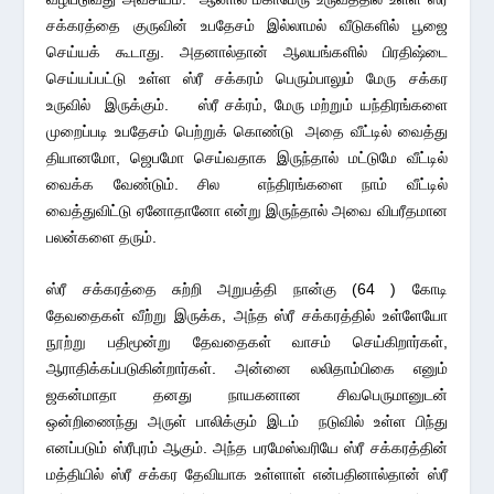
சக்கரத்தை குருவின் உபதேசம் இல்லாமல் வீடுகளில் பூஜை
செய்யக் கூடாது. அதனால்தான் ஆலயங்களில் பிரதிஷ்டை
செய்யப்பட்டு உள்ள ஸ்ரீ சக்கரம் பெரும்பாலும் மேரு சக்கர
உருவில் இருக்கும். ஸ்ரீ சக்ரம், மேரு மற்றும் யந்திரங்களை
முறைப்படி உபதேசம் பெற்றுக் கொண்டு அதை வீட்டில் வைத்து
தியானமோ, ஜெபமோ செய்வதாக இருந்தால் மட்டுமே வீட்டில்
வைக்க வேண்டும். சில எந்திரங்களை நாம் வீட்டில்
வைத்துவிட்டு ஏனோதானோ என்று இருந்தால் அவை விபரீதமான
பலன்களை தரும்.
ஸ்ரீ சக்கரத்தை சுற்றி அறுபத்தி நான்கு (64 ) கோடி
தேவதைகள் வீற்று இருக்க, அந்த ஸ்ரீ சக்கரத்தில் உள்ளேயோ
நூற்று பதிமூன்று தேவதைகள் வாசம் செய்கிறார்கள்,
ஆராதிக்கப்படுகின்றார்கள். அன்னை லலிதாம்பிகை எனும்
ஜகன்மாதா தனது நாயகனான சிவபெருமானுடன்
ஒன்றிணைந்து அருள் பாலிக்கும் இடம் நடுவில் உள்ள பிந்து
எனப்படும் ஸ்ரீபுரம் ஆகும். அந்த பரமேஸ்வரியே ஸ்ரீ சக்கரத்தின்
மத்தியில் ஸ்ரீ சக்கர தேவியாக உள்ளாள் என்பதினால்தான் ஸ்ரீ