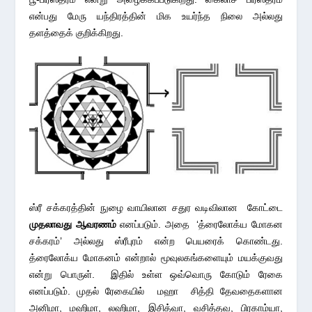
என்பது மேரு யந்திரத்தின் மிக உயர்ந்த நிலை அல்லது
தளத்தைக் குறிக்கிறது.
ஸ்ரீ சக்கரத்தின் நுழை வாயிலான சதுர வடிவிலான கோட்டை
முதலாவது ஆவரணம்
எனப்படும். அதை ‘த்ரைலோக்ய மோகன
சக்கரம்’ அல்லது ஸ்ரீபுரம் என்ற பெயரைக் கொண்டது.
த்ரைலோக்ய மோகனம் என்றால் மூவுலகங்களையும் மயக்குவது
என்று பொருள். இதில் உள்ள ஒவ்வொரு கோடும் ரேகை
எனப்படும். முதல் ரேகையில் மஹா சித்தி தேவதைகளான
அனிமா, மஹிமா, லஹிமா, இசித்வா, வசித்தவ, பிரகாம்யா,