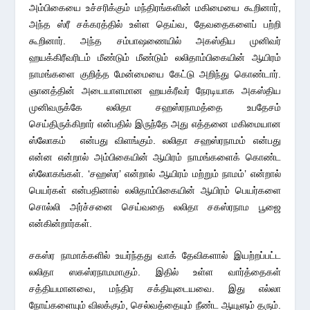
அம்பிகையை உச்சரிக்கும் மந்திரங்களின் மகிமையை கூறினார்,
அந்த ஸ்ரீ சக்கரத்தில் உள்ள தெய்வ, தேவதைகளைப் பற்றி
கூறினார். அந்த சம்பாஷணையில் அகஸ்திய முனிவர்
ஹயக்கிரீவரிடம் மீண்டும் மீண்டும் லலிதாம்பிகையின் ஆயிரம்
நாமங்களை குறித்த மேன்மையை கேட்டு அறிந்து கொண்டார்.
ஞானத்தின் அடையாளமான ஹயக்ரீவர் நேரடியாக அகஸ்திய
முனிவருக்கே லலிதா சஹஸ்ரநாமத்தை உபதேசம்
செய்திருக்கிறார் என்பதில் இருந்தே அது எத்தனை மகிமையான
ஸ்லோகம் என்பது விளங்கும். லலிதா சஹஸ்ரநாமம் என்பது
என்ன என்றால் அம்பிகையின் ஆயிரம் நாமங்களைக் கொண்ட
ஸ்லோகங்கள். ‘சஹஸ்ர’ என்றால் ஆயிரம் மற்றும் நாமம்’ என்றால்
பெயர்கள் என்பதினால் லலிதாம்பிகையின் ஆயிரம் பெயர்களை
சொல்லி அர்ச்சனை செய்வதை லலிதா சகஸ்ரநாம பூஜை
என்கின்றார்கள்.
சகஸ்ர நாமாக்களில் உயர்ந்தது வாக் தேவிகளால் இயற்றப்பட்ட
லலிதா ஸகஸ்ரநாமமாகும். இதில் உள்ள வார்த்தைகள்
சத்தியமானவை, மந்திர சக்தியுடையவை. இது எல்லா
நோய்களையும் விலக்கும், செல்வத்தையும் நீண்ட ஆயுளும் தரும்.