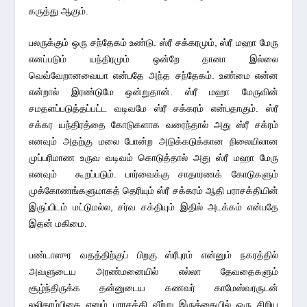
கருத்து ஆகும்.
பலருக்கும் ஒரு சந்தேகம் உண்டு. ஸ்ரீ சக்கரமும், ஸ்ரீ மஹா மேரு
எனப்படும் யந்திரமும் ஒன்றே தானா இல்லை
வெவ்வேறானவையா என்பதே அந்த சந்தேகம். உண்மை என்ன
என்றால் இரண்டுமே ஒன்றுதான். ஸ்ரீ மஹா மேருவின்
சமதளப்படுத்தப்பட்ட வடிவமே ஸ்ரீ சக்கரம் என்பதாகும். ஸ்ரீ
சக்கர யந்திரத்தை கோடுகளாக வரைந்தால் அது ஸ்ரீ சக்ரம்
எனவும் அதற்கு மலை போன்ற அடுக்கடுக்கான நிலையிலான
முப்பரிமாண உருவ வடிவம் கொடுத்தால் அது ஸ்ரீ மஹா மேரு
எனவும் கூறப்படும். பார்வைக்கு சாதாரணக் கோடுகளும்
முக்கோணங்களுமாகத் தெரியும் ஸ்ரீ சக்கரம் ஆதி பராசக்தியின்
இருப்பிடம் மட்டுமல்ல, சர்வ சக்தியும் இதில் அடக்கம் என்பதே
இதன் மகிமை.
பண்டாஸுர வதத்திற்குப் பிறகு ஸ்ரீபுரம் என்னும் நகரத்தில்
அவளுடைய அரண்மனையில் எல்லா தேவதைகளும்
சூழ்ந்திருக்க தன்னுடைய கணவர் காமேஸ்வரருடன்
லலிதாம்பிகை எனும் பராசக்தி வீற்று இருக்கையில் ஒரு சிறிய