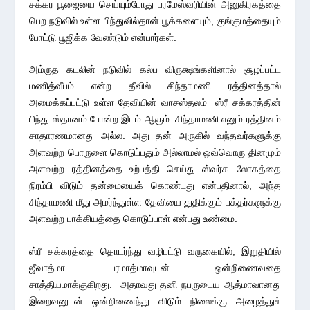
சக்கர பூஜையை செய்யும்போது பரமேஸ்வரியின் அனுகிரகத்தை
பெற நடுவில் உள்ள பிந்துவில்தான் பூக்களையும், குங்குமத்தையும்
போட்டு பூஜிக்க வேண்டும் என்பார்கள்.
அம்ருத கடலின் நடுவில் கல்ப விருக்ஷங்களினால் சூழப்பட்ட
மணித்வீபம் என்ற தீவில் சிந்தாமணி ரத்தினத்தால்
அமைக்கப்பட்டு உள்ள தேவியின் வாசஸ்தலம் ஸ்ரீ சக்கரத்தின்
பிந்து ஸ்தானம் போன்ற இடம் ஆகும். சிந்தாமணி எனும் ரத்தினம்
சாதாரணமானது அல்ல. அது தன் அருகில் வந்தவர்களுக்கு
அளவற்ற பொருளை கொடுப்பதும் அல்லாமல் ஒவ்வொரு தினமும்
அளவற்ற ரத்தினத்தை உற்பத்தி செய்து ஸ்வர்க லோகத்தை
நிரம்பி விடும் தன்மையைக் கொண்டது என்பதினால், அந்த
சிந்தாமணி மீது அமர்ந்துள்ள தேவியை துதிக்கும் பக்தர்களுக்கு
அளவற்ற பாக்கியத்தை கொடுப்பாள் என்பது உண்மை.
ஸ்ரீ சக்கரத்தை தொடர்ந்து வழிபட்டு வருகையில், இறுதியில்
ஜீவாத்மா பரமாத்மாவுடன் ஒன்றிணைவதை
சாத்தியமாக்குகிறது. அதாவது தனி நபருடைய ஆத்மாவானது
இறைவனுடன் ஒன்றிணைந்து விடும் நிலைக்கு அழைத்துச்