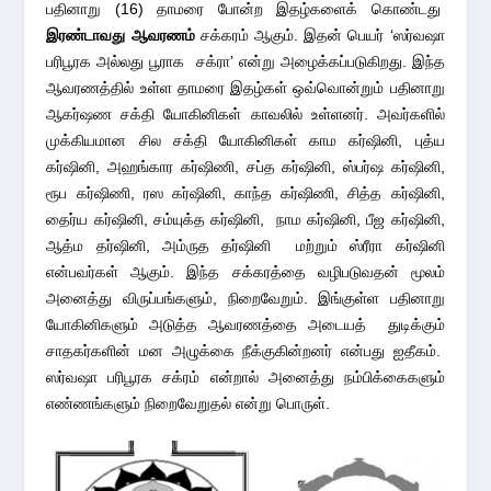
பதினாறு (16) தாமரை போன்ற இதழ்களைக் கொண்டது
இரண்டாவது ஆவரணம்
சக்கரம் ஆகும். இதன் பெயர் ‘ஸர்வஷா
பரிபூரக அல்லது பூராக சக்ரா’ என்று அழைக்கப்படுகிறது. இந்த
ஆவரணத்தில் உள்ள தாமரை இதழ்கள் ஒவ்வொன்றும் பதினாறு
ஆகர்ஷண சக்தி யோகினிகள் காவலில் உள்ளனர். அவர்களில்
முக்கியமான சில சக்தி யோகினிகள் காம கர்ஷினி, புத்ய
கர்ஷினி, அஹங்கார கர்ஷிணி, சப்த கர்ஷினி, ஸ்பர்ஷ கர்ஷினி,
ரூப கர்ஷிணி, ரஸ கர்ஷினி, காந்த கர்ஷிணி, சித்த கர்ஷினி,
தைர்ய கர்ஷினி, சம்யுக்த கர்ஷினி, நாம கர்ஷினி, பீஜ கர்ஷினி,
ஆத்ம தர்ஷினி, அம்ருத தர்ஷினி மற்றும் ஸ்ரீரா கர்ஷினி
என்பவர்கள் ஆகும். இந்த சக்கரத்தை வழிபடுவதன் மூலம்
அனைத்து விருப்பங்களும், நிறைவேறும். இங்குள்ள பதினாறு
யோகினிகளும் அடுத்த ஆவரணத்தை அடையத் துடிக்கும்
சாதகர்களின் மன அழுக்கை நீக்குகின்றனர் என்பது ஐதீகம்.
ஸர்வஷா பரிபூரக சக்ரம் என்றால் அனைத்து நம்பிக்கைகளும்
எண்ணங்களும் நிறைவேறுதல் என்று பொருள்.