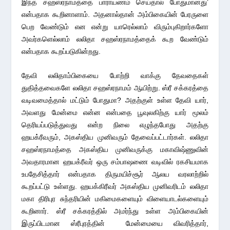
இந்த சஹஸ்ரநாமத்தை பாராயணம் செய்தால் போதுமானது’
என்பதாக கூறினாளாம். அதனால்தான் அம்பிகையின் பேரருளை
பெற வேண்டும் என என்று யாரெல்லாம் விரும்புகிறார்களோ
அவர்களெல்லாம் லலிதா சஹஸ்ரநாமத்தைக் கூற வேண்டும்
என்பதாக கூறப்படுகின்றது.
தேவி லலிதாம்பிகையை போற்றி வாக்கு தேவதைகள்
துதித்தவைகளே லலிதா சஹஸ்ரநாமம் ஆயிற்று. ஸ்ரீ சக்கரத்தை
வடிவமைத்தால் மட்டும் போதுமா? அதற்குள் உள்ள தேவி யார்,
அவளது மேன்மை என்ன என்பதை பூவுலகிற்கு யார் மூலம்
தெரியப்படுத்துவது என்ற நிலை எழுந்தபோது அதற்கு
ஹயக்ரீவரும், அகஸ்திய முனிவரும் தேவைப்பட்டார்கள். லலிதா
சஹஸ்ரநாமத்தை அகஸ்திய முனிவருக்கு மகாவிஷ்ணுவின்
அவதாரமான ஹயக்ரீவர் ஒரு சம்பாஷணை வடிவில் ரகசியமாக
உபதேசித்தார் என்பதாக திருமயிச்சூர் ஆலய வரலாற்றில்
கூறப்பட்டு உள்ளது. ஹயக்கிரீவர் அகஸ்திய முனிவரிடம் லலிதா
மகா திரிபுர சுந்தரியின் மகிமைகளையும் விளையாடல்களையும்
கூறினார். ஸ்ரீ சக்கரத்தில் அமர்ந்து உள்ள அம்பிகையின்
இருப்பிடமான ஸ்ரீபுரத்தின் மேன்மையை விவரித்தார்,