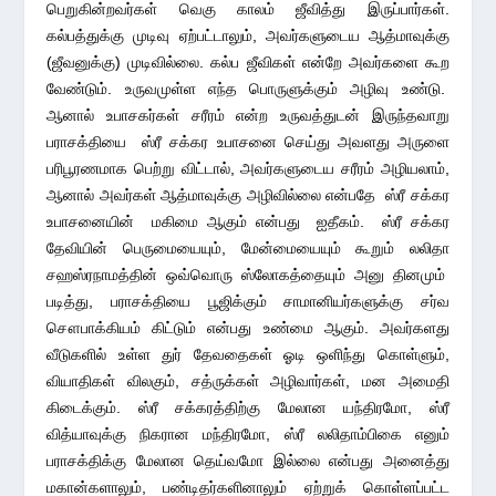
பெறுகின்றவர்கள் வெகு காலம் ஜீவித்து இருப்பார்கள்.
கல்பத்துக்கு முடிவு ஏற்பட்டாலும், அவர்களுடைய ஆத்மாவுக்கு
(ஜீவனுக்கு) முடிவில்லை. கல்ப ஜீவிகள் என்றே அவர்களை கூற
வேண்டும். உருவமுள்ள எந்த பொருளுக்கும் அழிவு உண்டு.
ஆனால் உபாசகர்கள் சரீரம் என்ற உருவத்துடன் இருந்தவாறு
பராசக்தியை ஸ்ரீ சக்கர உபாசனை செய்து அவளது அருளை
பரிபூரணமாக பெற்று விட்டால், அவர்களுடைய சரீரம் அழியலாம்,
ஆனால் அவர்கள் ஆத்மாவுக்கு அழிவில்லை என்பதே ஸ்ரீ சக்கர
உபாசனையின் மகிமை ஆகும் என்பது ஐதீகம். ஸ்ரீ சக்கர
தேவியின் பெருமையையும், மேன்மையையும் கூறும் லலிதா
சஹஸ்ரநாமத்தின் ஒவ்வொரு ஸ்லோகத்தையும் அனு தினமும்
படித்து, பராசக்தியை பூஜிக்கும் சாமானியர்களுக்கு சர்வ
சௌபாக்கியம் கிட்டும் என்பது உண்மை ஆகும். அவர்களது
வீடுகளில் உள்ள துர் தேவதைகள் ஓடி ஒளிந்து கொள்ளும்,
வியாதிகள் விலகும், சத்ருக்கள் அழிவார்கள், மன அமைதி
கிடைக்கும். ஸ்ரீ சக்கரத்திற்கு மேலான யந்திரமோ, ஸ்ரீ
வித்யாவுக்கு நிகரான மந்திரமோ, ஸ்ரீ லலிதாம்பிகை எனும்
பராசக்திக்கு மேலான தெய்வமோ இல்லை என்பது அனைத்து
மகான்களாலும், பண்டிதர்களினாலும் ஏற்றுக் கொள்ளப்பட்ட