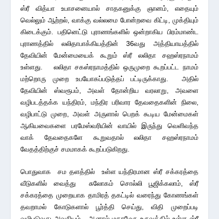
ஸ்ரீ வித்யா உபாசனையால் சாதகனுக்கு ஞானம், எதையும்
வெல்லும் ஆற்றல், வாக்கு வல்லமை போன்றவை கிட்டி, முக்தியும்
கிடைக்கும். பதினெட்டு புராணங்களில் ஒன்றாகிய பிரம்மாண்ட
புராணத்தில் லலிதாபாக்கியத்தின் 36வது அத்தியாயத்தில்
தேவியின் மேன்மையைக் கூறும் ஸ்ரீ லலிதா சஹஸ்ரநாமம்
உள்ளது. லலிதா சகஸ்ரநாமத்தில் ஒருமுறை கூறப்பட்ட நாமம்
மற்றொரு முறை உபயோகப்படுத்தப் பட்டிருக்காது. அதில்
தேவியின் ஸ்வரூபம், அவள் தோன்றிய வரலாறு, அவளை
வழிபடத்தக்க யந்திரம், மந்திர பரிவார தேவதைகளின் நிலை,
வழிபாட்டு முறை, அவள் அருளால் பெறக் கூடிய மேன்மைகள்
ஆகியவைகளை பரமேஸ்வரியின் வாயில் இருந்து வெளிவந்த
வாக் தேவதைகளே கூறுவதால் லலிதா சஹஸ்ரநாமம்
வேதத்திற்குச் சமமாகக் கூறப்படுகிறது.
பொதுவாக சம தளத்தில் உள்ள யந்திரமான ஸ்ரீ சக்கரத்தை
வீடுகளில் வைத்து சுலோகம் சொல்லி பூஜிக்கலாம், ஸ்ரீ
சக்கரத்தை முறையாக தாமிரத் தகட்டில் வரைந்து கோணங்கள்
தவறாமல் கோடுகளால் பூர்த்தி செய்து, விதி முறைப்படி
வழிபடுவது அவசியம். ஆனால் மகாமேரு உருவத்தில் உள்ள ஸ்ரீ