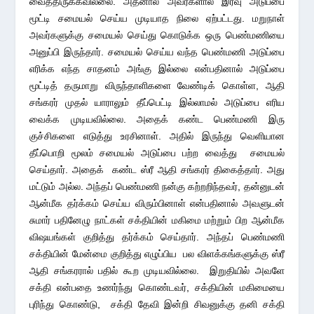
வைத்திருக்கவில்லை. அதனால் அவர்களால் இரவு அடுப்பை
மூட்டி சமையல் செய்ய முடியாத நிலை ஏற்பட்டது. மறுநாள்
அவர்களுக்கு சமையல் செய்து கொடுக்க ஒரு பெண்மணியை
அனுப்பி இருந்தார். சமையல் செய்ய வந்த பெண்மணி அடுப்பை
எரிக்க எந்த சாதனம் அங்கு இல்லை என்பதினால் அடுப்பை
மூட்டித் தருமாறு விருந்தாளிகளை வேண்டிக் கொள்ள, ஆதி
சங்கரர் முதல் யாராலும் தீப்பெட்டி இல்லாமல் அடுப்பை எரிய
வைக்க முடியவில்லை. அதைக் கண்ட பெண்மணி இரு
குச்சிகளை எடுத்து உரசினாள். அதில் இருந்து வெளியான
தீப்பொறி மூலம் சமையல் அடுப்பை பற்ற வைத்து சமையல்
செய்தார். அதைக் கண்ட ஸ்ரீ ஆதி சங்கரர் திகைத்தார். அது
மட்டும் அல்ல. அந்தப் பெண்மணி நன்கு கற்றறிந்தவர், தன்னுடன்
ஆன்மீக தர்க்கம் செய்ய விரும்பினாள் என்பதினால் அவளுடன்
சுமார் பதினேழு நாட்கள் சக்தியின் மகிமை மற்றும் பிற ஆன்மீக
விஷயங்கள் குறித்து தர்க்கம் செய்தார். அந்தப் பெண்மணி
சக்தியின் மேன்மை குறித்து எழுப்பிய பல விளக்கங்களுக்கு ஸ்ரீ
ஆதி சங்கரரால் பதில் கூற முடியவில்லை. இறுதியில் அவளே
சக்தி என்பதை உணர்ந்து கொண்டவர், சக்தியின் மகிமையை
புரிந்து கொண்டு, சக்தி தேவி இன்றி சிவனுக்கு தனி சக்தி