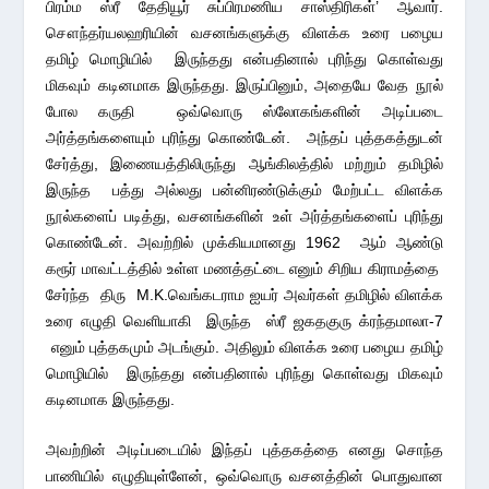
பிரம்ம ஸ்ரீ தேதியூர் சுப்பிரமணிய சாஸ்திரிகள்’ ஆவார்.
சௌந்தர்யலஹரியின் வசனங்களுக்கு விளக்க உரை பழைய
தமிழ் மொழியில் இருந்தது என்பதினால் புரிந்து கொள்வது
மிகவும் கடினமாக இருந்தது. இருப்பினும், அதையே வேத நூல்
போல கருதி ஒவ்வொரு ஸ்லோகங்களின் அடிப்படை
அர்த்தங்களையும் புரிந்து கொண்டேன். அந்தப் புத்தகத்துடன்
சேர்த்து, இணையத்திலிருந்து ஆங்கிலத்தில் மற்றும் தமிழில்
இருந்த பத்து அல்லது பன்னிரண்டுக்கும் மேற்பட்ட விளக்க
நூல்களைப் படித்து, வசனங்களின் உள் அர்த்தங்களைப் புரிந்து
கொண்டேன். அவற்றில் முக்கியமானது 1962 ஆம் ஆண்டு
கரூர் மாவட்டத்தில் உள்ள மணத்தட்டை எனும் சிறிய கிராமத்தை
சேர்ந்த திரு M.K.வெங்கடராம ஐயர் அவர்கள் தமிழில் விளக்க
உரை எழுதி வெளியாகி இருந்த ஸ்ரீ ஜகதகுரு க்ரந்தமாலா-7
எனும் புத்தகமும் அடங்கும். அதிலும் விளக்க உரை பழைய தமிழ்
மொழியில் இருந்தது என்பதினால் புரிந்து கொள்வது மிகவும்
கடினமாக இருந்தது.
அவற்றின் அடிப்படையில் இந்தப் புத்தகத்தை எனது சொந்த
பாணியில் எழுதியுள்ளேன், ஒவ்வொரு வசனத்தின் பொதுவான