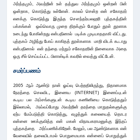
அர்த்தமும், அவற்றின் உள் தத்துவ அர்த்தமும் ஒன்றன் பின்
ஒன்றாக, கொடுத்து உள்ளேன். காலம் சென்ற என் சகோதரர்
எனக்கு கொடுத்து இருந்த சௌந்தர்யலஹரி புத்தகத்தின்
பக்கங்கள் ஒவ்வொரு முறை திறக்கும் போதும் தூள் தூளாக
உடைந்து போகின்றது என்பதினால் படிக்க முடியாததாகி விட்டது.
புத்தகம் அழிந்து போய் காகிதத் தூள்களாக மாறி விடக் கூடாது
என்பதினால் என் தந்தை மற்றும் சகோதரரின் நினைவாக அதை
ஒரு சீல் செய்யப்பட்ட பிளாஸ்டிக் கவரில் வைத்து விட்டேன்.
சமர்ப்பணம்
2005 ஆம் ஆண்டு நான் ஓய்வு பெற்றதிலிருந்து, நிதானமாக
நேரத்தை செலவிட, இணைய (INTERNET) இணைப்புடன்
கூடிய பல அம்சங்களுடன் கூடிய கணினியை கொடுத்ததும்
இல்லாமல், அவ்வப்போது அவற்றின் தரத்தை மாறுதல்களுக்கு
ஏற்ப மேம்படுத்தி கொடுத்து, எழுத்துக் கலையைத் தொடர
என்னை ஊக்குவித்த என் மகன் விநாயகராமனுக்கு இந்தப்
புத்தகத்தை அர்ப்பணிக்கிறேன். மேலும், பல ஆண்டுகளாக என்
வேலையில் தலையிடாமல் பொறுமையாக என்னைப் பொறுத்துக்