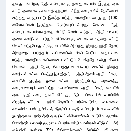
தனது பங்கிற்கு ஆதி சங்கரருக்கு தனது கையில் இருந்த ஒரு
கட்டு ஓலை சுவடிகளைத் தந்தாள். அந்த சுவடிகளில் தேவியைக்
குறித்து எழுதப்பட்டு இருந்த மந்திர சாஸ்திரமான நூறு (100)
ஸ்லோகங்கள் இருந்தன. அவற்றைப் பெற்றுக் கொண்ட ஆதி
சங்கரர் கையிலாசத்தை விட்டு வெளி வந்தார். ஆதி சங்கரர்
ஓலை சுவடுகள் மற்றும் லிங்கங்களுடன் கைலாசத்தை விட்டு
வெளி வந்தபோது அங்கு வாயிலில் அமர்ந்து இருந்த நந்தி தேவர்
அவற்றைக் பார்த்தார். கயிலையின் மிகப் பெரிய புதையலான
மந்திர சாஸ்திரம் கயிலையை விட்டுப் போகிறதே என்று சினம்
கொண்ட நந்தி தேவர் கோபத்துடன் சங்கரர் கையில் இருந்த
சுவடுகள் கட்டை பிடித்து இழுத்தார். நந்தி தேவர் ஆதி சங்கரர்
கையில் இருந்த ஓலை கட்டை இழுத்தபோது அனைத்து
சுவடிகளையும் கைப்பற்ற முடியவில்லை. ஆதி சங்கரர் கையில்
ஒரு பகுதி சுவடி தங்கி விட்டது, மீதி கயிலையின் வாயிலில்
விழுந்து விட்டது. நந்தி தேவரிடம் பறிகொடுத்த சுவடிகளை
கவனிக்காமல் பூமிக்குத் திரும்பிய ஆதி சங்கரரிடம் சுவடிகளில்
இருந்தவை நாற்பத்தி ஒரு (41) ஸ்லோகங்கள் மட்டுமே. ஆகவே
செளந்தர்ய லஹரி முழுமை பெறவேண்டும் என்றால் விடுபட்ட மீதி
ஐம்பத்தி ஒன்பது (59) ஸ்லோகங்களும் மீண்டும் புதியதாக