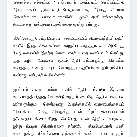
‘கௌத்தபாதச்சார்யா ‘ என்பவரால் மனப்பாடம் செய்யப்பட்டு,
அவர் மூலம் குரு வழி போதனையாக, அவரது சீடரான
‘கௌத்தபாத பாகவத்பாதாவின்’ மூலம் ஆதி சங்கரருக்கு
கிடைத்தது என்பதாக முதல் கதை ஒன்று உள்ளது.
இன்னொரு செய்தியின்படி, கையிலையில் சிவாலயத்தின் மதிற்
சுவரில் இந்த ஸ்லோகங்கள் எழுதப்பட்டிருந்ததாகவும் அப்போது
மேரு மலையில் இருந்த கெளடபாதர் அதை மனப்பாடம் செய்து,
குரு வழி போதனை மூலம் ஆதி சங்கரருக்கு கிடைக்க
வைத்தார் என்பதாகவும் செளந்தர்யலஹரியினை தமிழாக்கிய
கவிராஜ பண்டிதர் கூறியுள்ளார்.
மூன்றாம் கதை என்ன எனில், ஆதி சங்கரரே இதனை
கைலாசத்திலிருந்து கொண்டு வந்தார் என்பதே. ஆதி சங்கரர் பல
ஊர்களுக்கும் சென்றவாறு இருக்கையில் கைலாயத்தையும்
அடைகிறார். அங்கு அவருக்கு ஈசன் மற்றும் உமையவளின்
தரிசனமும் கிடைக்கிறது. அப்போது ஈசன் ஆதி சங்கரருக்கு
ஐந்து ஸ்படிக லிங்கங்களை தந்தார். சிவபெருமான் ஆதி
சங்கரருக்கு லிங்கங்களை தந்ததைக் கண்ட உமையவளும்