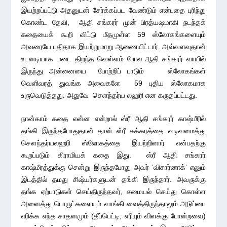
இயற்றப்பட்டு அதனுடன் சேர்க்கப்பட வேண்டும் என்பதை புரிந்து
கொண்ட தேவி, ஆதி சங்கரர் முன் பிரத்யஷமாகி நடந்தக்
கதையைக் கூறி விட்டு மீதமுள்ள 59 ஸ்லோகங்களையும்
அவரையே புதிதாக இயற்றுமாறு ஆணையிட்டார். அவ்வளவுதான்
உடனடியாக மடை திறந்த வெள்ளம் போல ஆதி சங்கரர் வாயில்
இருந்து அன்னையை போற்றிப் பாடும் ஸ்லோகங்கள்
வெளிவரத் துவங்க அவைகளே 59 புதிய ஸ்லோகமாக
உருவெடுத்தது. அதுவே செளந்தர்ய லஹரி என கருதப்பட்டது.
நான்காம் கதை என்ன என்றால் ஸ்ரீ ஆதி சங்கரர் காஷ்மீரில்
தங்கி இருந்தபோதுதான் தான் ஸ்ரீ சக்கரத்தை வடிவமைத்து
சௌந்தர்யலஹரி ஸ்லோகத்தை இயற்றினார் என்பதற்கு
கூறப்படும் கிராமியக் கதை இது. ஸ்ரீ ஆதி சங்கரர்
காஷ்மீரத்துக்கு சென்று இருந்தபோது அவர் ‘விசார்னாக்’ எனும்
இடத்தில் தமது சிஷ்யர்களுடன் தங்கி இருந்தார். அவருக்கு
தங்க ஏற்பாடுகள் செய்திருந்தவர், சமையல் செய்து கொள்ள
அனைத்து பொருட்களையும் வாங்கி வைத்திருந்தாலும் அடுப்பை
எரிக்க எந்த சாதனமும் (தீப்பெட்டி, எரியும் விளக்கு போன்றவை)