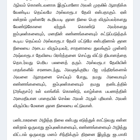
ஆர்வம் கொண்டவனாக இருப்பானோ அவன் முதலில் ஆராதிக்க
வேண்டிய தெய்வமே அஸ்வாரூடா தேவி என்பதாகும். ஏன்
என்றால் முன்னரே கூறியபடி ஞான நிலை பெற விரும்பவர்களது
வேண்டுகோளை ஏற்றுக் கொண்டு அவர்களது
ஐம்புலன்களையும், மனதின் எண்ணங்களையும் கட்டுப்படுத்தக்
கூடிய தெய்வம் அஸ்வாரூடா தேவி மட்டுமே என்பதினால் ஞான
நிலையை அடைய விரும்புபவர், சாதனாவை துவங்கும் முன்னர்
அஷ்வாரூடா தேவியை பிரார்த்தனை செய்து விட்டு தியானத்தை
தொடர்வது பெரிய பலனைத் தரும். அஸ்வரூடா தேவியின்
பாதங்களில் சரணடைந்து, அவளுக்குரிய பீஜ மந்திரங்களால்
அவளை ஆராதனை செய்யும் போது, நமது அலைபாயும்
எண்ணங்களையும், ஐம்புலன்களையும் தமது தண்டத்தில்
(அங்குசம்) உள் வாங்கிக் கொண்டு, வாழ்க்கை பயணத்தின்
அமைதியான பாதையில் செல்ல அவள் அருள் புரிவாள். அவன்
விரும்பிய மேலான ஞான நிலையை எட்டுவான்.
பண்டாசுரனை அழித்த நிலை என்பது எடுத்துக் காட்டுவது என்ன
என்றால் ஒருவரது ஐம்புலன்களையும், எண்ணங்களையும் அழித்து
விட்டால் ஒருவரது மனம் சிந்திக்கும் திறனை இழந்து ஜடமாகி