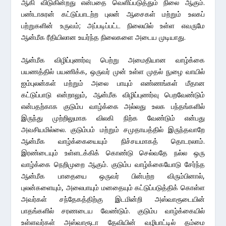
ஆகி விடுகின்றது என்பதை வெளிப்படுத்தும் நிலை ஆகும்.
பண்டாசுரன் கட்டுப்பாடற்ற புலன் ஆசைகள் மற்றும் உலகப்
பற்றுகளின் உருவம்; அப்படிப்பட்ட நிலையில் உள்ள எவருமே
ஆன்மீக ரீதியிலான உயர்ந்த நிலைகளை அடைய முடியாது.
ஆன்மீக விழிப்புணர்வு பெற்று அமைதியான வாழ்க்கை
பயணத்தில் பயணிக்க, ஒருவர் முன் உள்ள முதல் நுழை வாயில்
ஐம்புலன்கள் மற்றும் அலை பாயும் எண்ணங்கள் மீதான
கட்டுப்பாடு என்றாலும், ஆன்மீக விழிப்புணர்வு பெறவேண்டும்
என்பதற்காக குடும்ப வாழ்க்கை அல்லது உலக பந்தங்களில்
இருந்து முற்றிலுமாக விலகி நிற்க வேண்டும் என்பது
அவசியமில்லை. குடும்பம் மற்றும் சமுதாயத்தில் இருந்தவாறே
ஆன்மீக வாழ்க்கையையும் நிச்சயமாகத் தொடரலாம்.
இரண்டையும் உள்ளடக்கிக் கொண்டு செல்வதே நல்ல ஒரு
வாழ்க்கை நெறிமுறை ஆகும். குடும்ப வாழ்க்கையோடு சேர்ந்த
ஆன்மீக பாதையை ஒருவர் பின்பற்ற விரும்பினால்,
புலன்களையும், அலைபாயும் மனதையும் கட்டுப்படுத்திக் கொள்ள
அவர்கள் சந்தேகத்திற்கு இடமின்றி அஸ்வாரூடையின்
பாதங்களில் சரணடைய வேண்டும். குடும்ப வாழ்க்கையில்
உள்ளவர்கள் அஸ்வாரூடா தேவியின் வழிபாட்டில் தம்மை