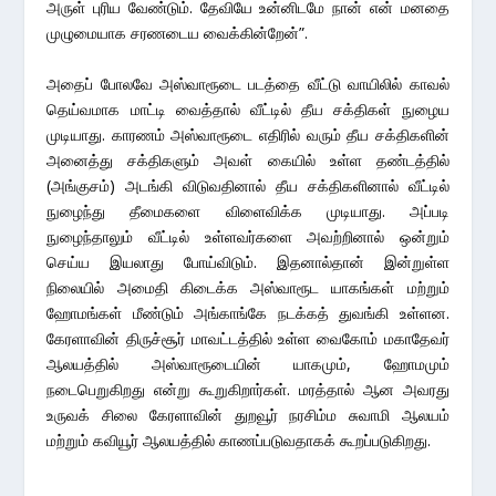
அருள் புரிய வேண்டும். தேவியே உன்னிடமே நான் என் மனதை
முழுமையாக சரணடைய வைக்கின்றேன்”.
அதைப் போலவே அஸ்வாரூடை படத்தை வீட்டு வாயிலில் காவல்
தெய்வமாக மாட்டி வைத்தால் வீட்டில் தீய சக்திகள் நுழைய
முடியாது. காரணம் அஸ்வாரூடை எதிரில் வரும் தீய சக்திகளின்
அனைத்து சக்திகளும் அவள் கையில் உள்ள தண்டத்தில்
(அங்குசம்) அடங்கி விடுவதினால் தீய சக்திகளினால் வீட்டில்
நுழைந்து தீமைகளை விளைவிக்க முடியாது. அப்படி
நுழைந்தாலும் வீட்டில் உள்ளவர்களை அவற்றினால் ஒன்றும்
செய்ய இயலாது போய்விடும். இதனால்தான் இன்றுள்ள
நிலையில் அமைதி கிடைக்க அஸ்வாரூட யாகங்கள் மற்றும்
ஹோமங்கள் மீண்டும் அங்காங்கே நடக்கத் துவங்கி உள்ளன.
கேரளாவின் திருச்சூர் மாவட்டத்தில் உள்ள வைகோம் மகாதேவர்
ஆலயத்தில் அஸ்வாரூடையின் யாகமும், ஹோமமும்
நடைபெறுகிறது என்று கூறுகிறார்கள். மரத்தால் ஆன அவரது
உருவக் சிலை கேரளாவின் துறவூர் நரசிம்ம சுவாமி ஆலயம்
மற்றும் கவியூர் ஆலயத்தில் காணப்படுவதாகக் கூறப்படுகிறது.