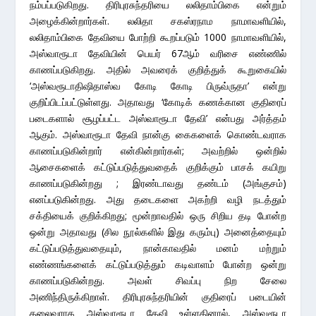
நம்பப்படுகிறது. திரிபுரசுந்தரியை லலிதாம்பிகை என்றும்
அழைக்கின்றார்கள். லலிதா சகஸ்ரநாம நாமாவளியில்,
லலிதாம்பிகை தேவியை போற்றி கூறப்படும் 1000 நாமாவளியில்,
அஸ்வாரூடா தேவியின் பெயர் 67ஆம் வரிசை எண்ணில்
காணப்படுகிறது. அதில் அவரைக் குறித்துக் கூறுகையில்
‘அஸ்வரூடாதிஷிதாஸ்வ கோடி கோடி பிருவ்ருதா’ என்று
குறிப்பிடப்பட்டுள்ளது. அதாவது ‘கோடிக் கணக்கான குதிரைப்
படைகளால் சூழப்பட்ட அஸ்வாரூடா தேவி’ என்பது அர்த்தம்
ஆகும். அஸ்வாரூடா தேவி நான்கு கைகளைக் கொண்டவராக
காணப்படுகின்றார் என்கின்றார்கள்; அவற்றில் ஒன்றில்
ஆசைகளைக் கட்டுப்படுத்துவதைக் குறிக்கும் பாசக் கயிறு
காணப்படுகின்றது ; இரண்டாவது தண்டம் (அங்குசம்)
எனப்படுகின்றது. அது தடைகளை அகற்றி வழி நடத்தும்
சக்தியைக் குறிக்கிறது; மூன்றாவதில் ஒரு சிறிய தடி போன்ற
ஒன்று அதாவது (சில நூல்களில் இது கரும்பு) அனைத்தையும்
கட்டுப்படுத்துவதையும், நான்காவதில் மனம் மற்றும்
எண்ணங்களைக் கட்டுப்படுத்தும் கடிவாளம் போன்ற ஒன்று
காணப்படுகின்றது. அவள் சிவப்பு நிற சேலை
அணிந்திருக்கிறாள். திரிபுரசுந்தரியின் குதிரைப் படையின்
தலைவராக அஸ்வாரூடா தேவி உள்ளதினால், அஸ்வரூடா