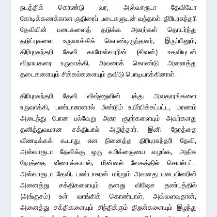
நடத்திக் கொண்டு வர, அஸ்வாரூடா தேவியோ
கோடிக்கணக்கான குதிரைப் படைகளுடன் வந்தாள். திரிபுரசுந்தரி
தேவியின் படைகளைத் தடுக்க அசுரர்கள் தொடர்ந்து
தடுப்புகளை உருவாக்கிக் கொண்டிருந்தனர், இருப்பினும்,
திரிபுரசுந்தரி தேவி காமேஸ்வரரின் (சிவன்) உதவியுடன்
விநாயகரை உருவாக்கி, அவரைக் கொண்டு அனைத்து
தடைகளையும் சிக்கல்களையும் தவிடு பொடியாக்கினாள்.
திரிபுரசுந்தரி தேவி விஷ்ணுவின் பத்து அவதாரங்களை
உருவாக்கி, பண்டாசுரனால் மீண்டும் உயிர்பிக்கப்பட்ட, மரணம்
அடைந்து போன பல்வேறு அசுர சூரர்களையும் அவர்களது
தனித்துவமான சக்தியால் அழித்தார். இனி நேரத்தை
வீணடிக்கக் கூடாது என நினைத்த திரிபுரசுந்தரி தேவி,
அஸ்வாரூடா தேவிக்கு ஒரு சமிக்ஞையை வழங்க, அதிக
நேரத்தை வீணாக்காமல், மின்னல் வேகத்தில் செயல்பட்ட
அஸ்வாரூடா தேவி, பண்டாசுரன் மற்றும் அவனது படையினரின்
அனைத்து சக்திகளையும் தனது விஷேச தண்டத்தில்
(அங்குசம்) உள் வாங்கிக் கொண்டாள், அவ்வளவுதான்,
அனைத்து சக்திகளையும் சிந்திக்கும் திறன்களையும் இழந்து