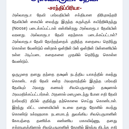
-சாந்திப்பிரியா-
அஸ்வாரூடா தேவி பார்வதியின் சக்தியான திரிபுரசுந்தரி
தேவியின் கையில் வைத்து இருந்த சுருக்குக் கயிற்றிலிருந்து
(Noose) படைக்கப்பட்டாள் என்கின்றது அஸ்வாரூடா தேவியின்
வரலாறு. அஸ்வாரூடா தேவி எதற்காக படைக்கப்பட்டாள்?
அஸ்வாரூடா தேவி தோற்றத்தைக் குறித்த கதையை தெரிந்து
கொள்ள வேண்டும் என்றால் ஒன்றின் பின் ஒன்றின் பின்னணியில்
உள்ள அடிப்படை கதைகளை முதலில் தெரிந்து கொள்ள
வேண்டும்.
ஒருமுறை தனது தந்தை தக்ஷன் நடத்திய யாகத்தில் கலந்து
கொண்ட சதி தேவி என்ற அவதாரத்தில் இருந்த பார்வதி
தேவியும் அவரது கணவர் சிவபெருமானும் தக்ஷனால்
அவமதிக்கப்பட்டார்கள். அதனால் மனமுடைந்து போன சதி தேவி
(பார்வதி) தீயில் குதித்து தற்கொலை செய்து கொண்டாள்.
இறந்து விட்ட மனைவியின் உடலை தனது தோளில் சுமந்து
கொண்டு உக்ரஹமாக நடனமாடத் துவங்கிய சிவபெருமானின்
கோபத்தை தணிக்க எண்ணிய மகாவிஷ்ணு, தனது
சக்ராயுதத்தினால் சிவபெருமானின் தோளில் இறந்து கிடந்த சதி