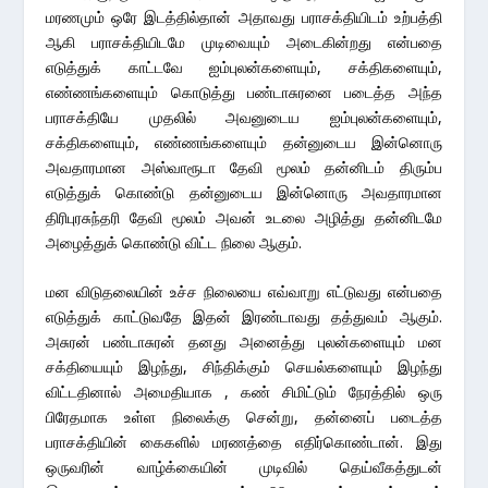
மரணமும் ஒரே இடத்தில்தான் அதாவது பராசக்தியிடம் உற்பத்தி
ஆகி பராசக்தியிடமே முடிவையும் அடைகின்றது என்பதை
எடுத்துக் காட்டவே ஐம்புலன்களையும், சக்திகளையும்,
எண்ணங்களையும் கொடுத்து பண்டாசுரனை படைத்த அந்த
பராசக்தியே முதலில் அவனுடைய ஐம்புலன்களையும்,
சக்திகளையும், எண்ணங்களையும் தன்னுடைய இன்னொரு
அவதாரமான அஸ்வாரூடா தேவி மூலம் தன்னிடம் திரும்ப
எடுத்துக் கொண்டு தன்னுடைய இன்னொரு அவதாரமான
திரிபுரசுந்தரி தேவி மூலம் அவன் உடலை அழித்து தன்னிடமே
அழைத்துக் கொண்டு விட்ட நிலை ஆகும்.
மன விடுதலையின் உச்ச நிலையை எவ்வாறு எட்டுவது என்பதை
எடுத்துக் காட்டுவதே இதன் இரண்டாவது தத்துவம் ஆகும்.
அசுரன் பண்டாசுரன் தனது அனைத்து புலன்களையும் மன
சக்தியையும் இழந்து, சிந்திக்கும் செயல்களையும் இழந்து
விட்டதினால் அமைதியாக , கண் சிமிட்டும் நேரத்தில் ஒரு
பிரேதமாக உள்ள நிலைக்கு சென்று, தன்னைப் படைத்த
பராசக்தியின் கைகளில் மரணத்தை எதிர்கொண்டான். இது
ஒருவரின் வாழ்க்கையின் முடிவில் தெய்வீகத்துடன்