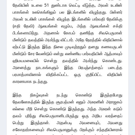
தேவியின் உடலை 51 துண்டாக வெட்டி வீழ்த்த, அவள் உடலின்
பாகங்கள் உலகெங்கிலும் பல இடங்களில் விழுந்தது. பின்னர்
அவள் உடலின் பாகங்கள் விழுந்த இடங்களில் பார்வதி தேவிக்கு
(சதி தேவி) ஆலயங்கள் எழும்ப, அந்த ஆலயங்கள் சக்தி
பீடங்களாயிற்று. அதனால் கோபம் தணிந்த சிவபெருமான்
மீண்டும் தவத்தில் அமர்ந்து விட்டார். அதே நேரத்தில் விதியினால்
ஏற்பட்டு இருந்த இந்த நிலை முடிவுற்றதும் தனது கணவருடன்
மீண்டும் சேர வேண்டும் என்று எண்ணிய பார்வதியின் ஆத்மாவும்
ஹிமயமலையில் சென்று தவத்தில் அமர்ந்து கொண்டது.
அனைத்து நாடகங்களும் இந்த பிரபஞ்சத்தைப் படைத்த
பரமாத்மாவினால் விதிக்கப்பட்ட ஒரு குறிப்பிட்ட விதியின்
காரணமாக நடந்தது.
இந்த நிகழ்வுகள் நடந்து கொண்டு இருந்தபோது
தேவலோகத்தில் இருந்த சூரபத்மன் எனும் அசுரனின் அராஜகம்
எல்லை மீறி சென்று கொண்டு இருந்தது. அந்த அசுரன் கடும்
தவம் புரிந்து சிவபெருமானிடமிருந்து ஒரு அறிய வரத்தைப்
பெற்று இருந்தான். அதன்படி அவனையும், அவனது
சகோதரர்களையும் சிவபெருமானுக்கு பிறக்கும் சந்ததியினரால்