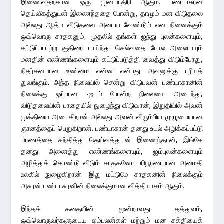
இணைவதற்கான ஒரு முன்மாதிரி ஆகும். பண்டாசுரன்
தெய்வீகத்துடன் இணைந்ததை போன்று, தாமும் மன விடுதலை
அல்லது ஆத்ம விடுதலை அடைய வேண்டும் என நினைக்கும்
ஒவ்வொரு சாதகனும், முதலில் தங்கள் ஐந்து புலன்களையும்,
கட்டுப்பாடற்ற குதிரை பாய்ந்து செல்வதை போல அலைபாயும்
மனதின் எண்ணங்களையும் கட்டுப்படுத்தி வைத்து விடும்போது,
நிதர்சனமான உண்மை என்ன என்பது அவனுக்கு புரியத்
துவங்கும். அந்த நிலையில் சென்று விடுபவன் பண்டாசுரனின்
நிலைக்கு ஒப்பான -ஜடம் போன்ற நிலையை அடைந்து,
விடுதலையின் பாதையில் நுழைந்து விடுவான்; இறுதியில் அவன்
முக்தியை அடைகிறான் அல்லது அவன் விரும்பிய முழுமையான
ஞானத்தைப் பெறுகிறான். பண்டாசுரன் தனது உடல் அழிக்கப்பட்டு
மரணத்தை சந்தித்து தெய்வத்துடன் இணைந்தான், இங்கே
தனது அனைத்து எண்ணங்களையும், ஐம்புலன்களையும்
அழித்துக் கொண்டு விடும் சாதகனோ பரிபூரணமான அமைதி
உலகில் நுழைகிறான். இது மட்டுமே சாதகனின் நிலைக்கும்
அசுரன் பண்டாசுரனின் நிலைக்குமான வித்தியாசம் ஆகும்.
இந்தக் கதையின் மூன்றாவது தத்துவம்,
ஒவ்வொருவர்களுடைய ஐம்புலன்கள் மற்றும் மன சக்தியைக்