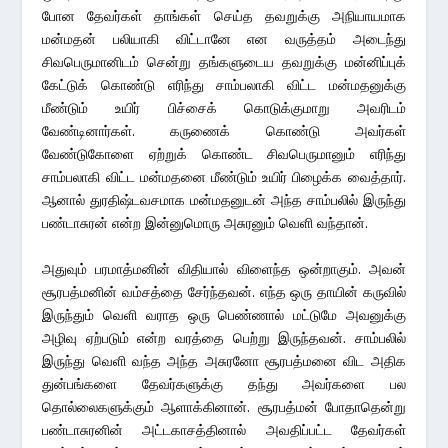
போன தேவர்கள் தாங்கள் செய்த தவறுக்கு அநியாயமாக
மன்மதன் பலியாகி விட்டானே என வருத்தம் அடைந்து
சிவபெருமானிடம் சென்று தங்களுடைய தவறுக்கு மன்னிப்புக்
கேட்டுக் கொண்டு எரிந்து சாம்பலாகி விட்ட மன்மதனுக்கு
மீண்டும் உயிர் பிச்சைக் கொடுக்குமாறு அவரிடம்
வேண்டினார்கள். கருணைக் கொண்டு அவர்கள்
வேண்டுகோளை ஏற்றுக் கொண்ட சிவபெருமானும் எரிந்து
சாம்பலாகி விட்ட மன்மதனை மீண்டும் உயிர் பிழைக்க வைத்தார்.
ஆனால் துரதிஷ்டவசமாக மன்மதனுடன் அந்த சாம்பலில் இருந்து
பண்டாசுரன் என்ற இன்னுமொரு அசுரனும் வெளி வந்தான்.
அதுவும் பரமாத்மனின் விதியால் விளைந்த ஒன்றாகும். அவன்
சூரபத்மனின் வம்சத்தை சேர்ந்தவன். எந்த ஒரு தாயின் கருவில்
இருந்தும் வெளி வராத ஒரு பெண்ணால் மட்டுமே அவனுக்கு
அழிவு ஏற்படும் என்ற வரத்தை பெற்று இருந்தவன். சாம்பலில்
இருந்து வெளி வந்த அந்த அசுரனோ சூரபத்மனை விட அதிக
துன்பங்களை தேவர்களுக்கு தந்து அவர்களை பல
தொல்லைகளுக்கும் ஆளாக்கினான். சூரபத்மன் போதாதென்று
பண்டாசுரனின் அட்டகாசத்தினால் அவதிப்பட்ட தேவர்கள்