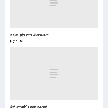
மவுன நிர்வாண ஸ்வாமிகள்
July 8, 2010
ஸ்ரீ கோண்ட்வாலே மகராஜ்