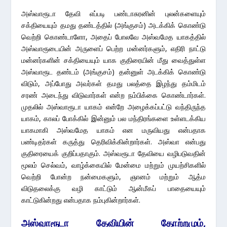
அஸ்வாரூடா தேவி எப்படி பண்டாசுரனின் புலன்களையும்
சக்தியையும் தமது தண்டத்தில் (அங்குசம்) அடக்கிக் கொண்டு
வெற்றி கொண்டாளோ, அதைப் போலவே அஸ்வமேத யாகத்தில்
அஸ்வாரூடையின் அருளைப் பெற்ற மன்னர்களும், எதிரி நாட்டு
மன்னர்களின் சக்தியையும் யாக குதிரையின் மீது வைத்துள்ள
அஸ்வாரூட தண்டம் (அங்குசம்) தன்னுள் அடக்கிக் கொண்டு
விடும், அப்போது அவர்கள் தமது பலத்தை இழந்து தம்மிடம்
சரண் அடைந்து விடுவார்கள் என்ற நம்பிக்கை கொண்டார்கள்.
முதலில் அஸ்வாரூடா யாகம் என்றே அழைக்கப்பட்டு வந்திருந்த
யாகம், காலப் போக்கில் இன்னும் பல மந்திரங்களை உள்ளடக்கிய
யாகமாகி அஸ்வமேத யாகம் என மருவியது என்பதாக
பண்டிதர்கள் கருத்து தெரிவிக்கின்றார்கள். அஸ்வா என்பது
குதிரையைக் குறிப்பதாகும். அஸ்வரூடா தேவியை வழிபடுவதின்
மூலம் செல்வம், வாழ்க்கையில் மேன்மை மற்றும் முயற்சிகளில்
வெற்றி போன்ற நன்மைகளும், ஞானம் மற்றும் ஆத்ம
விடுதலைக்கு வழி காட்டும் ஆன்மீகப் பாதையையும்
காட்டுகின்றது என்பதாக நம்புகின்றார்கள்.
அஸ்வாரூடா தேவியின் தோற்றமும்,