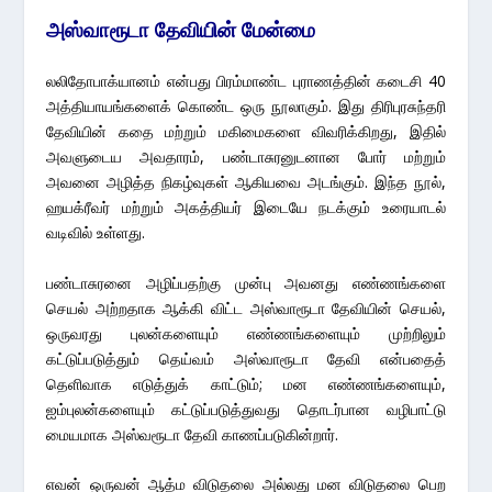
அஸ்வாரூடா தேவியின் மேன்மை
லலிதோபாக்யானம் என்பது பிரம்மாண்ட புராணத்தின் கடைசி 40
அத்தியாயங்களைக் கொண்ட ஒரு நூலாகும். இது திரிபுரசுந்தரி
தேவியின் கதை மற்றும் மகிமைகளை விவரிக்கிறது, இதில்
அவளுடைய அவதாரம், பண்டாசுரனுடனான போர் மற்றும்
அவனை அழித்த நிகழ்வுகள் ஆகியவை அடங்கும். இந்த நூல்,
ஹயக்ரீவர் மற்றும் அகத்தியர் இடையே நடக்கும் உரையாடல்
வடிவில் உள்ளது.
பண்டாசுரனை அழிப்பதற்கு முன்பு அவனது எண்ணங்களை
செயல் அற்றதாக ஆக்கி விட்ட அஸ்வாரூடா தேவியின் செயல்,
ஒருவரது புலன்களையும் எண்ணங்களையும் முற்றிலும்
கட்டுப்படுத்தும் தெய்வம் அஸ்வாரூடா தேவி என்பதைத்
தெளிவாக எடுத்துக் காட்டும்; மன எண்ணங்களையும்,
ஐம்புலன்களையும் கட்டுப்படுத்துவது தொடர்பான வழிபாட்டு
மையமாக அஸ்வரூடா தேவி காணப்படுகின்றார்.
எவன் ஒருவன் ஆத்ம விடுதலை அல்லது மன விடுதலை பெற