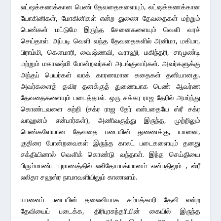
லட்ஷக்கணக்கான பெண் தேவதைகளையும், லட்ஷக்கணக்கான
யோகினிகள், மோகினிகள் என்ற துணை தேவதைகள் மற்றும்
பெண்கள் மட்டுமே இருந்த சேனைகளையும் வெளி வரச்
செய்தாள். அப்படி வெளி வந்த தேவதைகளில் அனிமா, மகிமா,
பிராம்மி, கௌமாரி, வைஷ்ணவி, வராஹி, மகிந்தரி, சாமுண்டி
மற்றும் மகாலஷ்மி போன்றவர்கள் அடங்குவார்கள். அவர்களுக்கு
அந்தப் பெயர்கள் வரக் காரணமான கதைகள் தனியானது.
அவர்களைத் தவிர தனக்குத் துணையாக பெண் ஆவர்ண
தேவதைகளையும் படைத்தாள். ஒரு சக்கர ராஜ தேரில் அமர்ந்து
கொண்டவளை சுற்றி (சக்ர ராஜ தேர் என்பதையே ஸ்ரீ சக்ர
வாஹனம் என்பார்கள்), அணிவகுத்து இருந்த, முற்றிலும்
பெண்களேயான தேவதை படையின் துணைக்கு, யானை,
குதிரை போன்றவைகள் இருந்த காலட் படைகளையும் தனது
சக்தியினால் வெளிக் கொண்டு வந்தாள். இந்த செய்தியை
பிரும்மாண்ட புராணத்தில் லலிதோபாக்யானம் என்பதிலும் , ஸ்ரீ
லலிதா சஹஸ்ர நாமாவளியிலும் காணலாம்.
யானைப் படையின் தலைவியாக சம்பத்காரி தேவி என்ற
தேவியைப் படைக்க, திரிபுரசுந்தரியின் கையில் இருந்த