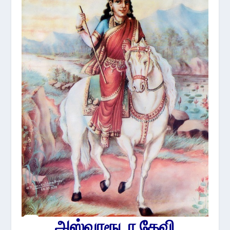
அஸ்வாரூடா தேவி