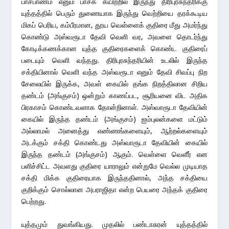
பாசபாணம் எனும் பாசக் கயிற்றில் இருந்து திரிபுரசுந்தரிக்கு
யுத்தத்தில் பெரும் துணையாக இருந்து வெற்றியை தரக்கூடிய
மிகப் பெரிய, கம்பீரமான, தூய வெள்ளைக் குதிரை மீது அமர்ந்து
கொண்டு அஸ்வரூடா தேவி வெளி வர, அவளை தொடர்ந்து
கோடிக்கணக்கான யுத்த குதிரைகளைக் கொண்ட குதிரைப்
படையும் வெளி வந்தது. திரிபுரசுந்தரியின் உடலில் இருந்த
சக்தியினால் வெளி வந்த அஸ்வரூடா எனும் தேவி சிவப்பு நிற
சேலையில் இருக்க, அவள் கையில் தங்க நிறத்திலான சிறிய
தண்டம் (அங்குசம்) ஒன்றும் காணப்பட, சூரியனை விட அதிக
பிரகாசம் கொண்டவளாக தோன்றினாள். அஸ்வாரூடா தேவியின்
கையில் இருந்த தண்டம் (அங்குசம்) ஐம்புலன்களை மட்டும்
அல்லாமல் அனைத்து எண்ணங்களையும், ஆற்றல்களையும்
அடக்கும் சக்தி கொண்டது அஸ்வாரூடா தேவியின் கையில்
இருந்த தண்டம் (அங்குசம்) ஆகும். வெள்ளை வெளீர் என
பளிச்சிட்ட அவளது குதிரை யாராலும் என்றுமே வெல்ல முடியாத
சக்தி மிக்க குதிரையாக இருந்ததினால், அந்த சக்தியை
குறிக்கும் சொல்லான அபராஜிதா என்ற பெயரை அந்தக் குதிரை
பெற்றது.
யுத்தமும் துவங்கியது. முதலில் பண்டாசுரன் யுத்தத்தில்