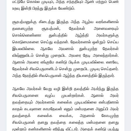
மட்டுமே கொல்ல முடியும், அந்த சந்ததியும் ஆண் மற்றும் பெண்
உறவு இன்றி பிறந்து இருக்க வேண்டும்.
சூரபத்மனுக்கு கிடைத்து இருந்த அந்த அபூர்வ வரங்களினால்
தலகனமுற்ற சூரபத்மன், தேவர்கள் அனைவரையும்
சொல்லொண்ணா துன்பத்தில் ஆழ்த்தி அவர்களுக்கு
கொடுமைகளை செய்து வந்தான். தேவர்களால் ஒன்றும் செய்ய
இயலவில்லை. ஆகவே அவனால் துன்பமுற்ற தேவர்கள்
விஷ்ணுவிடம் சென்று முறையிட அவரை தேடி அலைந்தார்கள்.
ஆனால் அவரை எங்குமே கண்டு பிடிக்க முடியவில்லை. எனவே,
தேவர்கள் சிவபெருமானிடம் சென்று முறையிட முடிவு செய்தனர்.
அந்த நேரத்தில் சிவபெருமான் ஆழ்ந்த தியானத்தில் இருந்தார்.
ஆகவே அவர்கள் வேறு வழி இன்றி தவத்தில் அமர்ந்து இருந்த
சிவபெருமானை எழுப்ப முயன்றார்கள். ஆனால் அவர்
தவத்தையும் அவர்களால் கலைக்க முடியவில்லை என்பதினால்
காதல் கடவுளான காமதேவன் எனும் மன்மதனை அனுப்பி அவர்
தவத்தைக் கலைக்க வைக்க, அதனால் கோபமுற்ற
சிவபெருமான் தனது தவத்தை கலைத்த மன்மதனை தனது
மூன்றாம் கண்களினால் எரித்து விட்டார். அதைக் கண்டு பயந்து