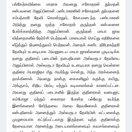
பங்கேற்கவில்லை. மாறாக அவனது சகோதரன் துர்மதன்
என்பவனை அனுப்பினான். பண்டாசுரனின் சகோதரன் துர்மதனை
சம்பத்காரி தேவி கொன்றதும், கோபமடைந்த பண்டாசுரன்
அடுத்து தனது மூத்த சகோதரர் குருந்தன் என்பவனை
போர்க்களத்திற்கு அனுப்பினான். குருந்தன் மாயா ஜால
வித்தைகளில் தேர்ச்சி பெற்றவன். மாயைகள் செய்து எதிரிகளை
வீழ்த்தும் நிபுணத்துவம் பெற்றவன். அதைக் கண்ட திரிபுரசுந்தரி
தேவியும் உடனடியாக அவனுடைய மாயா ஜாலங்களை முடியடிக்க
தனது குதிரைப் படையின் தளபதியான அஸ்வரூடா தேவியை
அனுப்பினாள். அஸ்வரூடா தேவியும் உடனடியாக தனது வெள்ளை
குதிரை அபராஜிதா மீது அமர்ந்து சென்று, அந்த அரக்கனைத்
தாக்கினாள். அவளது நான்கு கைகளிலும் சுருக்கு கயிறு,
அங்குசம், சிறிய பிரம்பு மற்றும் கடிவாளங்கள் காணப்பட்டன.
அவளது குதிரைப் படைகளில் இருந்த குதிரைகள் வனயுஜா,
கம்போஜா மற்றும் கைராதா போன்ற பல்வேறு உயர்ந்த
இனங்களைச் சேர்ந்தவை. அவை தேவலோகக் குதிரைகள்
என்பதினால் அனைத்தும் அஸ்வரூடா தேவியின் கட்டளைக்கு
முழுமையாக கட்டுப்பட்டவாறு இருந்தன; யுத்த குதிரைக்கு
தேவையான அனைத்து அடையாளங்களையும் கவசங்களையும்