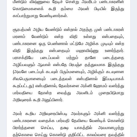
மீண்டும் விஷ்ணுவை தேடிச் சென்று அவரிடம் பண்டாசுரனின்
கொடுமைகளைக் கூறி தம்மை அவன் பிடியில் இருந்து
காப்பாற்றுமாறு வேண்டினார்கள்.
சூரபத்மன் அழிய வேண்டும் என்றால் அதற்கு முன் பண்டாசுரன்
மரணம் வேண்டும் என்ற விதி உள்ளது என்பதையும்,
பண்டாசுரனை ஒரு பெண்ணால் மட்டுமே அழிக்க முடியும் என்ற
விதி இருந்தது என்பதையும் மஹாவிஷ்ணு உணர்ந்தார்.
பராசக்தியே படைப்பவள் மற்றும் தானே படைத்ததை
அழிப்பவளும் ஆவாள் என்பதே பிரபஞ்ச தத்துவமாக இருந்தது
(அவளே படைப்புக் கடவுள் பிரும்மனையும், அழிக்கும் கடவுளான
சிவபெருமானையும் படைத்தவள் என்பதினால் இப்படியாகக்
கூறப்பட்டது) என்பதினால், தேவர்களை அக்னி ஹோமம் வளர்த்து
பார்வதியை தோன்ற வைத்து அவளிடம் முறையிடுமாறு
அறிவுரைக் கூறி அனுப்பினார்.
அவர் கூறிய அறிவுரையின்படி அவர்களும் அக்னி வளர்த்து
பண்டாசுரனை வதைக்க பார்வதி தேவியை வேண்டிக் கொண்டு
பிரார்த்தனை செய்ய, தக்ஷ யாகத்தில் அவமானமுற்று
தற்கொலை செய்து கொண்டு குறிப்பிட்ட காலம்வரை தவத்தில்