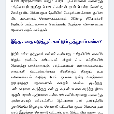
போன அசுரர்களினால் மேலும் போராட முடியவில்லை. அனைத்து
சக்தியையும் இழந்து போன அசுரர்கள் ஜடம் போன்ற நிலைக்கு
சென்று விட அஸ்வாரூடா தேவியின் கோடிக்கணக்கான குதிரை
வீரர் படைகளால் கொல்லப்பட்டார்கள். அடுத்து திரிபுரசுந்தரி
தேவியும் பண்டாசுரனைக் கொல்வதில் நேரத்தை வீணாக்காமல்
அவனை வதம் செய்தாள்.
இந்த கதை எடுத்துக் காட்டும் தத்துவம் என்ன?
இதில் உள்ள தத்துவம் என்ன? அஸ்வாரூடா தேவியின் கையில்
இருந்த தண்டம், பண்டாசுரன் மற்றும் அசுர சக்திகளின்
அனைத்து புலன்களையும், சக்திகளையும், எண்ணங்களையும்
உள்வாங்கி விட்டதினால்தான் சிந்திக்கும் திறனும் உடல்
வலிமையையும் அழிந்து போய் ஜடமாக நின்ற அசுரர்களை
திரிபுரசுந்தரி தேவியினால் எளிதில் வெல்ல முடிந்தது.
பண்டாசுரனை அழித்தது என்பது அவன் உடலை அழித்த நிலை
ஆகும். அவன் ஆத்மாவை அல்ல. ஏன் எனில் அவனது அனைத்து
புலன்களையும் உள்ளடக்கிய ஆத்மாவை தன் தண்டத்தில்
முதலிலேயே இழுத்துக் கொண்டு விட்டதின் மூலம் அவனை தன்
வசம் இழுத்துக் கொண்டு விட்டாள். ஒரு ஆத்மாவின் ஜனனமும்,