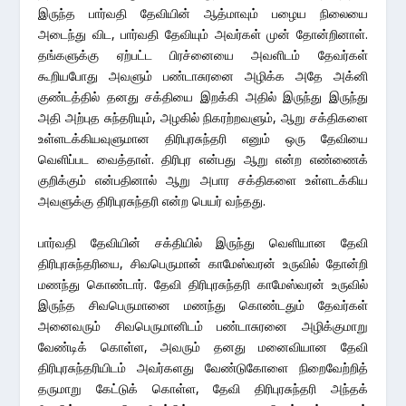
இருந்த பார்வதி தேவியின் ஆத்மாவும் பழைய நிலையை
அடைந்து விட, பார்வதி தேவியும் அவர்கள் முன் தோன்றினாள்.
தங்களுக்கு ஏற்பட்ட பிரச்னையை அவளிடம் தேவர்கள்
கூறியபோது அவளும் பண்டாசுரனை அழிக்க அதே அக்னி
குண்டத்தில் தனது சக்தியை இறக்கி அதில் இருந்து இருந்து
அதி அற்புத சுந்தரியும், அழகில் நிகரற்றவளும், ஆறு சக்திகளை
உள்ளடக்கியவுளுமான திரிபுரசுந்தரி எனும் ஒரு தேவியை
வெளிப்பட வைத்தாள். திரிபுர என்பது ஆறு என்ற எண்ணைக்
குறிக்கும் என்பதினால் ஆறு அபார சக்திகளை உள்ளடக்கிய
அவளுக்கு திரிபுரசுந்தரி என்ற பெயர் வந்தது.
பார்வதி தேவியின் சக்தியில் இருந்து வெளியான தேவி
திரிபுரசுந்தரியை, சிவபெருமான் காமேஸ்வரன் உருவில் தோன்றி
மணந்து கொண்டார். தேவி திரிபுரசுந்தரி காமேஸ்வரன் உருவில்
இருந்த சிவபெருமானை மணந்து கொண்டதும் தேவர்கள்
அனைவரும் சிவபெருமானிடம் பண்டாசுரனை அழிக்குமாறு
வேண்டிக் கொள்ள, அவரும் தனது மனைவியான தேவி
திரிபுரசுந்தரியிடம் அவர்களது வேண்டுகோளை நிறைவேற்றித்
தருமாறு கேட்டுக் கொள்ள, தேவி திரிபுரசுந்தரி அந்தக்