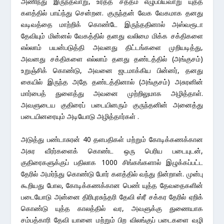
அணிந்து இருந்தவாறு, உரத்த சத்தம் எழுப்பியவாறு யுத்த
களத்தில் பாய்ந்து சென்றன. குருந்தன் வேக வேகமாக தனது
வடிவத்தை மாற்றிக் கொண்டே இருந்ததினால் அஸ்வரூடா
தேவியும் மின்னல் வேகத்தில் தனது வலிமை மிக்க சக்திகளை
எல்லாம் பயன்படுத்தி அவனது திட்டங்களை முறியடித்து,
அவனது சக்திகளை எல்லாம் தனது தண்டத்தில் (அங்குசம்)
உறுஞ்சிக் கொண்டு, அவனை ஜடமாக்கிய பின்னர், தனது
கையில் இருந்த அதே தண்டத்தினால் (அங்குசம்) அசுரனின்
மார்பைத் துளைத்து அவனை முற்றிலுமாக அழித்தாள்.
அவளுடைய குதிரைப் படையினரும் குருந்தனின் அனைத்து
படையினரையும் அடியோடு அழித்தார்கள் .
அடுத்து பண்டாசுரன் 40 தளபதிகள் மற்றும் கோடிக்கணக்கான
அசுர வீரர்களைக் கொண்ட ஒரு பெரிய படையுடன்,
குதிரைகளுக்குப் பதிலாக 1000 சிங்கங்களால் இழுக்கப்பட்ட
தேரில் அமர்ந்து கொண்டு போர் களத்தில் வந்து நின்றான். முன்பு
கூறியது போல, கோடிக்கணக்கான பெண் யுத்த தேவதைகளின்
படையோடு அன்னை திரிபுரசுந்தரி தேவி ஸ்ரீ சக்கர தேரில் ஏறிக்
கொண்டு யுத்த காலத்தில் வர, அவளுக்கு துணையாக
சம்பத்காரி தேவி யானை மற்றும் பிற விலங்குப் படைகளை வழி