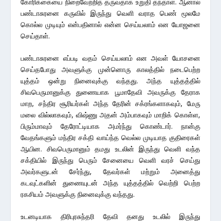
கோரிக்கையை நிறைவேற்றித் தருவதாக உறுதி தந்தாள். ஆனால்
பண்டாசுரனை கருவில் இருந்து வெளி வராத பெண் மூலமே
கொல்ல முடியும் என்பதினால் என்ன செய்யலாம் என யோஜனை
செய்தாள்.
பண்டாசுரனை எப்படி வதம் செய்யலாம் என அவள் யோசனை
செய்தபோது அவளுக்கு முன்னொரு காலத்தில் நடைபெற்ற
யுத்தம் ஒன்று நினைவுக்கு வந்தது. அந்த யுத்தத்தில்
சிவபெருமானுக்கு துணையாக பூமாதேவி அவருக்கு தேராக
மாற, சந்திர சூரியர்கள் அந்த தேரின் சக்ரங்களாகவும், மேரு
மலை வில்லாகவும், விஷ்ணு அதன் அம்பாகவும் மாறிக் கொள்ள,
பிரும்மாவும் தேரோட்டியாக அமர்ந்து கொண்டார். நான்கு
வேதங்களும் மந்திர சக்தி வாய்ந்த வெல்ல முடியாத குதிரைகள்
ஆயின. சிவபெருமானும் தமது உடலின் இருந்து வெளி வந்த
சக்தியில் இருந்து பெரும் சேனையை வெளி வரச் செய்து
அவர்களுடன் சேர்ந்து, தேவர்கள் மற்றும் அனைத்து
கடவுட்களின் துணையுடன் அந்த யுத்தத்தில் வெற்றி பெற்ற
ரகசியம் அவளுக்கு நினைவுக்கு வந்தது.
உடனடியாக திரிபுரசுந்தரி தேவி தனது உடலில் இருந்து