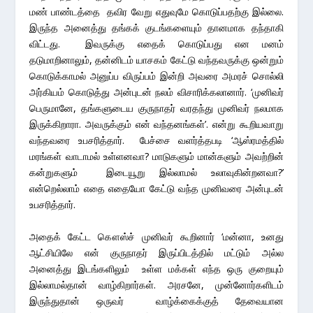
மண் பாண்டத்தை தவிர வேறு எதுவுமே கொடுப்பதற்கு இல்லை.
இருந்த அனைத்து தங்கக் குடங்களையும் தானமாக தந்தாகி
விட்டது. இவருக்கு எதைக் கொடுப்பது என மனம்
தடுமாறினாலும், தன்னிடம் யாசகம் கேட்டு வந்தவருக்கு ஒன்றும்
கொடுக்காமல் அனுப்ப விருப்பம் இன்றி அவரை அமரச் சொல்லி
அர்கியம் கொடுத்து அன்புடன் நலம் விசாரிக்கலானார். ‘முனிவர்
பெருமானே, தங்களுடைய குருநாதர் வரதந்து முனிவர் நலமாக
இருக்கிறாரா. அவருக்கும் என் வந்தனங்கள்’. என்று கூறியவாறு
வந்தவரை உபசரித்தார். பேச்சை வளர்த்தபடி ‘ஆஸ்ரமத்தில்
மரங்கள் வாடாமல் உள்ளனவா? மாடுகளும் மான்களும் அவற்றின்
கன்றுகளும் இடையூறு இல்லாமல் உலாவுகின்றனவா?’
என்றெல்லாம் எதை எதையோ கேட்டு வந்த முனிவரை அன்புடன்
உபசரித்தார்.
அதைக் கேட்ட கௌஸ்ச் முனிவர் கூறினார் ‘மன்னா, உனது
ஆட்சியிலே என் குருநாதர் இருப்பிடத்தில் மட்டும் அல்ல
அனைத்து இடங்களிலும் உள்ள மக்கள் எந்த ஒரு குறையும்
இல்லாமல்தான் வாழ்கிறார்கள். அரசனே, முன்னோர்களிடம்
இருந்துதான் ஒருவர் வாழ்க்கைக்குத் தேவையான