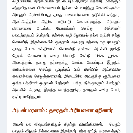
வழியிலேயே திறமையாக நாட்டையும் ஆண்டு வந்தார். மக்களும்
எந்தவிதமான பிரச்சனையும் இல்லாமல் வாழ்ந்து கொண்டிருக்க
அயனும் அவ்வப்போது தமது பகைவர்களை ஒடுக்கி வந்தார்.
ஆன்மீகத்தில் அதிக ஈடுபாடு கொண்டிருந்த அயனும்
பிராணனை அடக்கி, யோகங்கள் செய்து சித்திகள்
பலவற்றையும் பெற்றார். தந்தை வழி பிழறாமல் நல்ல ஆட்சி தந்து
கொண்டு இருக்கையில் ஒருநாள் அவரது தந்தை ரகு ராமனும்
தமது யோக சக்தியைக் கொண்டு மூச்சை அடக்கி முக்தி
தேடிக் கொண்டார் என்ற செய்தி கேட்டு மிக்க துக்கம்
அடைந்தார். தனது தந்தைக்கு செய்ய வேண்டிய இறுதிக்
காரியங்களை செய்து முடித்தப் பின் மீண்டும் ஆட்சியிலே
கவனத்தை செலுத்தலானார். இடையிலே அவருக்கு சூரியனை
ஒத்த புத்திரன் ஒருவன் பிறந்தார். பத்து திக்குகளும் போற்றும்
அளவில் அழகுற இருந்த மைந்தனுக்கு தசரதன் என்ற பெயர்
சூட்டி மகிழ்ந்தார்
அயன் மரணம் :
தசரதன் அரியணை ஏறினார்
அயன் பல விஷயங்களிலும் சிறந்து விளங்கினான். பெரும்
பலமும் வீரமும் மிக்கவனாக இருந்தார். எந்த நாட்டு அரசனுக்கும்