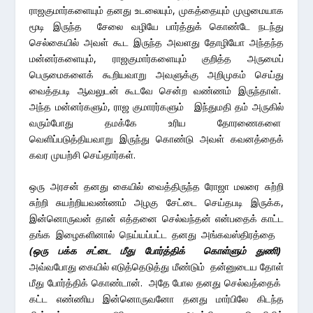
ராஜகுமார்களையும் தனது உடலையும், முகத்தையும் முழுமையாக
மூடி இருந்த சேலை வழியே பார்த்துக் கொண்டே நடந்து
செல்கையில் அவள் கூட இருந்த அவளது தோழியோ அந்தந்த
மன்னர்களையும், ராஜகுமார்களையும் குறித்த அருமைப்
பெருமைகளைக் கூறியவாறு அவளுக்கு அறிமுகம் செய்து
வைத்தபடி ஆவலுடன் கூடவே சென்ற வண்ணம் இருந்தாள்.
அந்த மன்னர்களும், ராஜ குமாரர்களும் இந்துமதி தம் அருகில்
வரும்போது தமக்கே உரிய தோரணைகளை
வெளிப்படுத்தியவாறு இருந்து கொண்டு அவள் கவனத்தைக்
கவர முயற்சி செய்தார்கள்.
ஒரு அரசன் தனது கையில் வைத்திருந்த ரோஜா மலரை சுற்றி
சுற்றி சுயற்றியவண்ணம் அழகு சேட்டை செய்தபடி இருக்க,
இன்னொருவன் தான் எத்தனை செல்வந்தன் என்பதைக் காட்ட
தங்க இழைகளினால் நெய்யப்பட்ட தனது அங்கவஸ்திரத்தை
(
ஒரு பக்க சட்டை மீது போர்த்திக்
கொள்ளும் துணி)
அவ்வபோது கையில் எடுத்தெடுத்து மீண்டும் தன்னுடைய தோள்
மீது போர்த்திக் கொண்டான். அதே போல தனது செல்வத்தைக்
கட்ட எண்ணிய இன்னொருவனோ தனது மார்பிலே கிடந்த