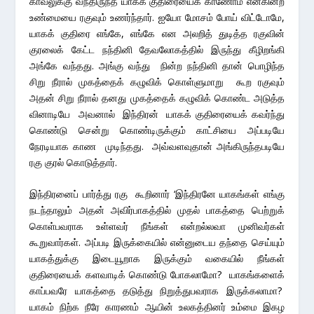
காவலுக்கு வந்திருந்த யாகக் குதிரையைக் காணோம் என்கின்ற
உண்மையை ரகுவும் உணர்ந்தார். ஐயோ மோசம் போய் விட்டோமே,
யாகக் குதிரை எங்கே, எங்கே என அலறித் துடித்த ரகுவின்
குரலைக் கேட்ட நந்தினி தேவலோகத்தில் இருந்து கீழிறங்கி
அங்கே வந்தது. அங்கு வந்து நின்ற நந்தினி தான் பொழிந்த
சிறு நீரால் முகத்தைக் கழுவிக் கொள்ளுமாறு கூற ரகுவும்
அதன் சிறு நீரால் தனது முகத்தைக் கழுவிக் கொண்ட அடுத்த
வினாடியே அவனால் இந்திரன் யாகக் குதிரையைக் கவர்ந்து
கொண்டு சென்று கொண்டிருக்கும் காட்சியை அப்படியே
நேரடியாக காண முடிந்தது. அவ்வளவுதான் அங்கிருந்தபடியே
ரகு குரல் கொடுத்தார்.
இந்திரனைப் பார்த்து ரகு கூறினார் ‘இந்திரனே யாகங்கள் எங்கு
நடந்தாலும் அதன் அவிர்பாகத்தில் முதல் பாகத்தை பெற்றுக்
கொள்பவராக உள்ளவர் நீங்கள் என்றல்லவா முனிவர்கள்
கூறுவார்கள். அப்படி இருக்கையில் என்னுடைய தந்தை செய்யும்
யாகத்துக்கு இடையூறாக இருக்கும் வகையில் நீங்கள்
குதிரையைக் களவாடிக் கொண்டு போகலாமோ? யாகங்களைக்
காப்பவரே யாகத்தை தடுத்து நிறுத்துபவராக இருக்கலாமா?
யாகம் நிற்க நீரே காரணம் ஆயின் உலகத்தினர் உம்மை இகழ