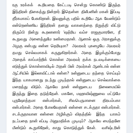
ரகு உரக்கக் கூறியதை கேட்டபடி சென்று கொண்டு இருந்த
இந்திரன் திகைத்து நின்றார். இதென்ன திலீபனின் மகன் இப்படி
தீர்கமாகப் பேசுகிறான். இவனுக்கு பதில் கூறியே ஆக வேண்டும்
என்றெண்ணிய இந்திரன் தனது வாகனத்தை நிறுத்தி விட்டு
திரும்பி நின்று கூறலானார் ‘ஷத்ரிய வம்ச ராஜகுமாரனே, நீ
கூறுவது அனைத்துமே உண்மைதான். ஆனால் ஒரு அரசனுக்கு
அழகு என்பது என்ன தெரியுமா? அவரவர் புகழையே அவரவர்
தமது செல்வமாகக் கருதுகிறார்கள். அதை இழக்கும்போது
அதைக் காப்பாற்றிக் கொள்ள அவரவர் தக்க நடவடிக்கையை
எடுத்துக் கொள்ளாவிடில் அதன் பின் அவர்கள் ஆண்டால் என்ன
ஆட்சியில் இல்லாவிட்டால் என்ன? உன்னுடைய தந்தை செய்யும்
இந்த யாகமானது நடந்து முடிந்தால் என்னுடைய செல்வாக்கை
மறைத்து விடும். ஆகவே நான் என்னுடைய நிலைமையில்
இருந்து இதை தடுத்தேன். மகனே, மஹாவிஷ்ணுவை மட்டுமே
புருஷோத்தமா என்பார்கள், சிவபெருமானை திரயம்பகா
என்பார்கள். அதை போலவேதான் என்னை சடக்ருதா என்பார்கள்.
சடக்ருதாவான என்னை அழிக்கும் விதத்தில் இந்த யாகம்
நடப்பதை நான் எப்படி அனுமதிக்க முடியும்? ஆகவே மைந்தனே
மீண்டும் கூறுகிறேன், காது கொடுத்துக் கேள். வசிஷ்டரின்