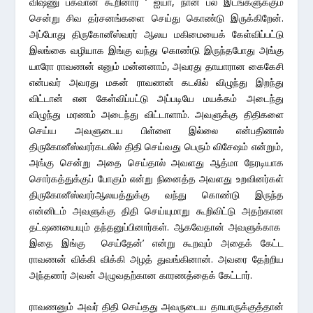
விஷ்ணு பகவான் கூறினார் ‘ ஐயா, நான் பல இடங்களுக்கும்
சென்று சிவ தர்சனங்களை செய்து கொண்டு இருக்கிறேன்.
அப்போது திருகோனீஸ்வரர் ஆலய மகிமையைக் கேள்விப்பட்டு
இலங்கை வழியாக இங்கு வந்து கொண்டு இருந்தபோது அங்கு
யாரோ ராவணன் எனும் மன்னனாம், அவரது தாயாரான கைகேசி
என்பவர் அவரது மகன் ராவணன் கடலில் விழுந்து இறந்து
விட்டான் என கேள்விப்பட்டு அப்படியே மயக்கம் அடைந்து
விழுந்து மரணம் அடைந்து விட்டாளாம். அவளுக்கு திதிகளை
செய்ய அவளுடைய பிள்ளை இல்லை என்பதினால்
திருகோனீஸ்வரர்கடலில் திதி செய்வது பெரும் விசேஷம் என்றும்,
அங்கு சென்று அதை செய்தால் அவளது ஆத்மா நேரடியாக
சொர்கத்துக்குப் போகும் என்று நினைத்த அவளது உறவினர்கள்
திருகோனீஸ்வரர்ஆலயத்துக்கு வந்து கொண்டு இருந்த
என்னிடம் அவளுக்கு திதி செய்யுமாறு கூறிவிட்டு அதற்கான
தட்ஷணயையும் தந்தனுப்பினார்கள். ஆகவேதான் அவளுக்காக
இதை இங்கு செய்தேன்’ என்று கூறவும் அதைக் கேட்ட
ராவணன் விக்கி விக்கி அழத் துவங்கினான். அவரை தேற்றிய
அந்தணர் அவன் அழுவதற்கான காரணத்தைக் கேட்டார்.
ராவணனும் அவர் திதி செய்தது அவருடைய தாயாருக்குத்தான்