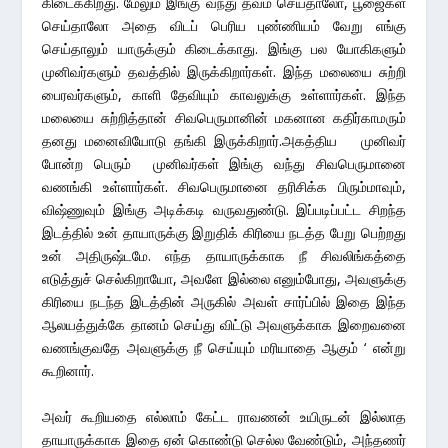
கிடைக்கிறது. மேலும் இங்கு வந்து தவம் செய்தாலோ, பூஜைகள்
செய்தாலோ அதை விடப் பெரிய புண்ணியம் வேறு எங்கு
செய்தாலும் யாருக்கும் கிடைக்காது. இங்கு பல யோகிகளும்
முனிவர்களும் தவத்தில் இருக்கிறார்கள். இந்த மலையை சுற்றி
பைரவர்களும், காளி தேவியும் காவலுக்கு உள்ளார்கள். இந்த
மலையை சுற்றித்தான் சிவபெருமானின் மகனான கதிர்காமரும்
தனது மனைவியோடு தங்கி இருக்கிறார்.அகத்திய முனிவர்
போன்ற பெரும் முனிவர்கள் இங்கு வந்து சிவபெருமானை
வணங்கி உள்ளார்கள். சிவபெருமானை தரிசிக்க பிரும்மாவும்,
விஷ்ணுவும் இங்கு அடிக்கடி வருவதுண்டு. இப்படிப்பட்ட சிறந்த
இடத்தில் உன் தாயாருக்கு இறுதிக் கிரியை நடத்த பேறு பெற்றது
உன் அதிருஷ்டமே. எந்த தாயாருக்காக நீ சிவலிங்கத்தை
எடுத்துச் செல்கிறாயோ, அவளே இல்லை எனும்போது, அவளுக்கு
கிரியை நடந்த இடத்தின் அருகில் அவள் சார்ப்பில் இதை இந்த
ஆலயத்துக்கே தானம் செய்து விட்டு அவளுக்காக இறைவனை
வணங்குவதே அவளுக்கு நீ செய்யும் மரியாதை ஆகும் ‘ என்று
கூறினார்.
அவர் கூறியதை எல்லாம் கேட்ட ராவணன் உயிருடன் இல்லாத
தாயாருக்காக இதை ஏன் கொண்டு செல்ல வேண்டும், அந்தணர்