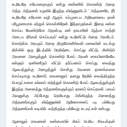
கூறியதே சரியானதாகும் என்று எண்ணிக் கொண்டு அதை
அந்த அந்தணர் உருவில் இருந்த விஷ்ணுவிடம் ‘ அந்தணரே, நீர்
கூறியதே சரியான வழி ஆகும். உம்முடைய அறிவுரையை நான்
பரிபூரணமாக ஏற்றுக் கொள்கிறேன். இந்தாருங்கள். இதை என்ன
செய்ய வேண்டுமோ அதன்படி என் தாயாரின் ஆத்மா சாந்தி
அடைய நீங்கள் செய்யவும்’ என்று கூறிவிட்டு அதை அவரிடம்
கொடுக்க அவரும் அதை திருகோனீஸ்வரர் மலையின் வடக்கு
திக்கில் ஒரு இடத்தில் பிரதிஷ்டை செய்து விட்டு, மீண்டும்
அவனை அழைத்துக் கொண்டு போய் அவன் கையினாலேயே
எள்ளும் தண்ணீரும் விட்டு தர்ப்பணம் செய்து வைத்து
ஆலயத்துக்கு அழைத்துச் சென்று அவனை தானங்களை
செய்யுமாறு கூறினார். ராவணனும் தனது தேரில் வைத்திருந்த
பொருட்களை எல்லாம் எடுத்துக் கொண்டு போய் ஆலயத்துக்குள்
இருந்த அனைத்து அந்தணர்களுக்கும் தானம் செய்தான். பாவம்
அவனுக்கு அப்போது தெரியாது அங்கிருந்த அனைத்து
அந்தணர்களும் விஷ்ணுவின் ஆலோசனைப் படி பல்வேறு
அந்தணர்கள் வடிவில் வந்திருந்த பல்வேறு கடவுட்கள் என்பது.
ஆனாலும் ராவணன் உண்மையில் மிகப் பெரிய சிவபக்தன்