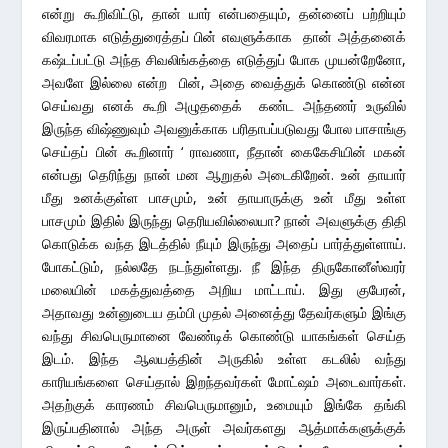
என்று கூறிவிட்டு, தான் யார் என்பதையும், தன்னைப் பற்றியும்
விவரமாக எடுத்துரைத்தப் பின் எவளுக்காக தான் அத்தனைக்
கஷ்டப்பட்டு அந்த சிவலிங்கத்தை எடுத்துப் போக முயன்றேனோ,
அவளே இல்லை என்ற பின், அதை வைத்துக் கொண்டு என்ன
செய்வது எனக் கூறி அழுததைக் கண்ட அந்தணர் உருவில்
இருந்த விஷ்ணுவும் அவனுக்காக பரிதாபப்படுவது போல பாசாங்கு
செய்தப் பின் கூறினார் ‘ ராவணா, நீதான் கைகேசியின் மகன்
என்பது தெரிந்து நான் மன ஆறுதல் அடைகிறேன். உன் தாயார்
மீது உனக்குள்ள பாசமும், உன் தாயாருக்கு உன் மீது உள்ள
பாசமும் இதில் இருந்து தெரியவில்லையா? நான் அவளுக்கு திதி
கொடுக்க வந்த இடத்தில் நீயும் இருந்து அதைப் பார்த்துள்ளாய்.
போகட்டும், நல்லதே நடந்துள்ளது. நீ இந்த திருகோனீஸ்வரர்
மலையின் மகத்துவத்தை அறிய மாட்டாய். இது குபேரன்,
அதாவது உன்னுடைய தம்பி முதல் அனைத்து தேவர்களும் இங்கு
வந்து சிவபெருமானை வேண்டிக் கொண்டு யாகங்கள் செய்த
இடம். இந்த ஆலயத்தின் அருகில் உள்ள கடலில் வந்து
காரியங்களை செய்தால் இறந்தவர்கள் மோட்ஷம் அடைவார்கள்.
அதற்குக் காரணம் சிவபெருமானும், உமையும் இங்கே தங்கி
இருப்பதினால் அந்த அருள் அவர்களது ஆத்மாக்களுக்குக்