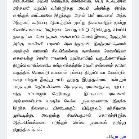
என்பதினால் அவன் கொடுத்த தானத்தைப் பெற கடவுட்களே
அந்தணர் உருவில் வந்திருந்தது அவன் பக்திக்கு சிறந்த
எடுத்துக் காட்டாகவே இருந்தது. அதன் பின் ராவணன் அந்த
அந்தணர் கூறியபடி ஆலயத்தின் மூன்று திசைகளிலும் மூன்று
சிவலிங்கங்களை பிரதிஷ்டை செய்து விட்டு அங்கிருந்து கிளம்பி
தன நாட்டை அடைந்தான். உண்மையில் அவன் இல்லாத நேரத்தில்
அங்கு கைகேசி மரணம் அடைந்துதான் இருந்தாள்.ஆனால்
அதற்குக் காரணம் சிவலிங்கத்தை தனக்காக கொண்டுவர
கைலைக்கு சென்ற ராவணன் ஆயிரமாயிரம் வருடங்களாகியும்
திரும்பி வரவில்லையே என்ற ஏக்கத்தில் அவள் தன்னைத் தானே
வருத்திக் கொண்டு ராவணன் நல்லபடி திரும்பி வர வேண்டும்
என்ற விரதம் இருந்து உயிர் துறந்து இருந்துள்ளாள் என்பதும்
யாருக்கும் தெரியவில்லை. அவளுக்கு ராவணனுக்கு ஏற்பட்ட
எந்த சம்பவமும் தெரியாது. இப்படியாக ராவணன்
அதிபலசாலியாக யாருமே வெல்ல முடியாதவனாக இருக்க
இருந்த நிலையை வினாயகரும், விஷ்ணுவும் தந்திரமாக
முறியடித்து, அவனுக்கு சிவபெருமான் கொடுத்திருந்த
ஆத்மலிங்கங்களை எடுத்துச் செல்ல முடியாமல் தடுத்து
நிறுத்தினார்கள்.
…தொடரும்