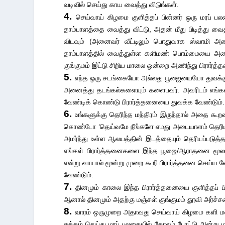
வடிவில் செய்து காய வைத்து விடுங்கள்.
4.
செய்வாய் கிழமை குளித்தப் பின்னர் ஒரு மரப் ப
தாம்பாளத்தை வைத்து விட்டு, அதன் மீது பிடித்து வ
விடவும் (அனைவர் வீட்டிலும் பொதுவாக ஸ்வாமி அற
தாம்பாளத்தில் வைத்துள்ள களிமண் பொம்மையை அட
குங்குமம் இட்டு சிறிய மாலை ஒன்றை அணிந்து பிரார்த
5.
எந்த ஒரு சடங்கையோ அல்லது பூஜையையோ துவக்கும் 
அனைத்து தடங்கல்களையும் களைபவர். அவரிடம் எங்கள் 
வேண்டிக் கொண்டு பிரார்த்தனையை துவக்க வேண்டும்.
6.
உங்களுக்கு தெரிந்த மந்திரம் இருந்தால் அதை கூற
கொண்டோ ‘தெய்வமே நீங்களே எமது அடையாளம் தெரியாத 
அமர்ந்து உள்ள ஆலயத்தின் இடத்தையும் தெரியப்படுத
எங்கள் பிரார்த்தனைகளை இந்த பூஜை/ஆராதனை மூலம் 
என்று வாயால் மூன்று முறை கூறி பிரார்த்தனை செய்ய வே
வேண்டும்.
7.
தினமும் காலை இந்த பிரார்த்தனையை குளித்தப் ப
ஆனால் தினமும் அதற்கு மஞ்சள் குங்குமம் தூவி அர்ச
8.
வாரம் ஒருமுறை அதாவது செய்வாய் கிழமை களி மண
சுத்தம் செய்து மரப் பலகையில் கோலம் போட்டு அன்று ம