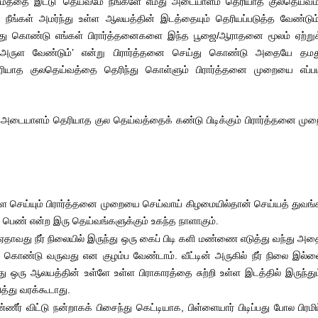
ங்குமத்தை இட்டு ‘தெய்வமே நீங்களே எமது அடையாளம் தெரியாத குலதெய்வம்
 நீங்கள் அமர்ந்து உள்ள ஆலயத்தின் இடத்தையும் தெரியப்படுத்த வேண்டும்
்து கொண்டு எங்கள் பிரார்த்தனைகளை இந்த பூஜை/ஆராதனை மூலம் ஏற்றுக
து அருள வேண்டும்’ என்று பிரார்த்தனை செய்து கொண்டு அதையே தமத
ெரியாத குலதெய்வத்தை தெரிந்து கொள்ளும் பிரார்த்தனை முறையை எப்பட
அடையாளம் தெரியாத குல தெய்வத்தைக் கண்டு பிடிக்கும் பிரார்த்தனை முற
ள செய்யும் பிரார்த்தனை முறையை செய்வாய் கிழமையில்தான் செய்யத் துவங்
 பெண் என்ற இரு தெய்வங்களுக்கும் உகந்த நாளாகும்.
் ஏதாவது நீர் நிலையில் இருந்து ஒரு கைப் பிடி களி மண்ணை எடுத்து வந்து அ
்து கொண்டு வருவது என குழம்ப வேண்டாம். வீட்டின் அருகில் நீர் நிலை இல்ல
து ஒரு ஆலயத்தின் உள்ளே உள்ள பிராகாரத்தை சுற்றி உள்ள இடத்தில் இருந்தும
த்து வரக்கூடாது.
ர் விட்டு நன்றாகக் பிசைந்து கெட்டியாக, பிள்ளையார் பிடிப்பது போல பிரமிட