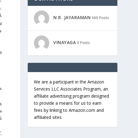
.
.
்
N.R. JAYARAMAN
660 Posts
ு
ி
VINAYAGA
0 Posts
ை
We are a participant in the Amazon
க
Services LLC Associates Program, an
affiliate advertising program designed
to provide a means for us to earn
தை
fees by linking to Amazon.com and
ை
affiliated sites
்
்