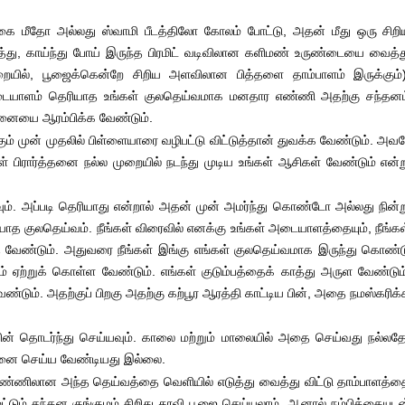
லகை மீதோ அல்லது ஸ்வாமி பீடத்திலோ கோலம் போட்டு, அதன் மீது ஒரு சிறி
ைத்து, காய்ந்து போய் இருந்த பிரமிட் வடிவிலான களிமண் உருண்டையை வைத்த
ையில், பூஜைக்கென்றே சிறிய அளவிலான பித்தளை தாம்பாளம் இருக்கும்)
ையாளம் தெரியாத உங்கள் குலதெய்வமாக மனதார எண்ணி அதற்கு சந்தனம
்தனையை ஆரம்பிக்க வேண்டும்.
முன் முதலில் பிள்ளையாரை வழிபட்டு விட்டுத்தான் துவக்க வேண்டும். அவர
பிரார்த்தனை நல்ல முறையில் நடந்து முடிய உங்கள் ஆசிகள் வேண்டும் என்ற
வும். அப்படி தெரியாது என்றால் அதன் முன் அமர்ந்து கொண்டோ அல்லது நின்ற
குலதெய்வம். நீங்கள் விரைவில் எனக்கு உங்கள் அடையாளத்தையும், நீங்கள
்த வேண்டும். அதுவரை நீங்கள் இங்கு எங்கள் குலதெய்வமாக இருந்து கொண்ட
ஏற்றுக் கொள்ள வேண்டும். எங்கள் குடும்பத்தைக் காத்து அருள வேண்டும்
ண்டும். அதற்குப் பிறகு அதற்கு கற்பூர ஆரத்தி காட்டிய பின், அதை நமஸ்கரிக
ின் தொடர்ந்து செய்யவும். காலை மற்றும் மாலையில் அதை செய்வது நல்லதே
்சனை செய்ய வேண்டியது இல்லை.
்ணிலான அந்த தெய்வத்தை வெளியில் எடுத்து வைத்து விட்டு தாம்பாளத்த
ட்டும் சந்தன குங்குமம் சிறிது தூவி பூஜை செய்யலாம். ஆனால் நம்பிக்கையுடன