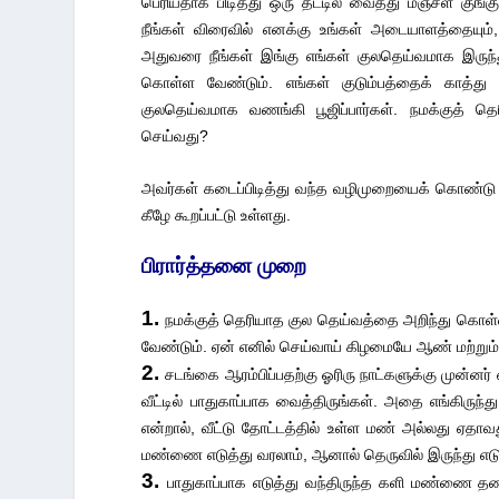
பெரியதாக பிடித்து ஒரு தட்டில் வைத்து மஞ்சள் கு
நீங்கள் விரைவில் எனக்கு உங்கள் அடையாளத்தையும்,
அதுவரை நீங்கள் இங்கு எங்கள் குலதெய்வமாக இருந
கொள்ள வேண்டும். எங்கள் குடும்பத்தைக் காத்
குலதெய்வமாக வணங்கி பூஜிப்பார்கள். நமக்குத் த
செய்வது?
அவர்கள் கடைப்பிடித்து வந்த வழிமுறையைக் கொண்டு 
கீழே கூறப்பட்டு உள்ளது.
பிரார்த்தனை முறை
1.
நமக்குத் தெரியாத குல தெய்வத்தை அறிந்து கொள்
வேண்டும். ஏன் எனில் செய்வாய் கிழமையே ஆண் மற்றும்
2.
சடங்கை ஆரம்பிப்பதற்கு ஓரிரு நாட்களுக்கு முன்னர
வீட்டில் பாதுகாப்பாக வைத்திருங்கள். அதை எங்கிருந
என்றால், வீட்டு தோட்டத்தில் உள்ள மண் அல்லது ஏதாவ
மண்ணை எடுத்து வரலாம், ஆனால் தெருவில் இருந்து எடு
3.
பாதுகாப்பாக எடுத்து வந்திருந்த களி மண்ணை தண்ணீ