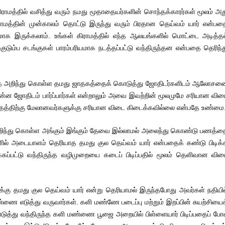
ராமத்தில் வசித்து வரும் நமது மூதாதையர்களின் சொந்தக்காரர்கள் மூலம் அத
ிராமத்தின் முன்காலம் தொட்டு இருந்து வரும் பிரதான தெய்வம் யார் என்பத
ாக இருக்கலாம். உங்கள் கிராமத்தில் எந்த ஆலயங்களில் மொட்டை அடித்தல
ுடும்ப சடங்குகள் பாரம்பரியமாக நடத்தப்பட்டு வந்திருந்தன என்பதை தெரிந்த
தை அறிந்து கொள்ள தமது ஜாதகத்தைக் கொடுத்து ஜோதிடர்களிடம் ஆலோசன
் பிரசன்ன ஜோதிடம் பார்ப்பார்கள் என்றாலும் அவை இவற்றின் மூலமுமே சரியான வி
கிதத்திற்கு மேலானவர்களுக்கு சரியான விடை கிடைக்கவில்லை என்பதே உண்மை
றிந்து கொள்ள அங்கும் இங்கும் தேவை இல்லாமல் அலைந்து கொண்டு பணத்த
ளில் அடையாளம் தெரியாத தமது குல தெய்வம் யார் என்பதைக் கண்டு பிடிக்
்கப்பட்டு வந்திருந்த வழிமுறையை கடைப் பிடிப்பதில் மூலம் தெளிவான விட
ளுக்கு தமது குல தெய்வம் யார் என்று தெரியாமல் இருந்தபோது அவர்கள் நதியில
 மண்ணை எடுத்து வருவார்கள். களி மண்ணே படைப்பு மற்றும் இறப்பின் சுயற்சியை
ற்கு எடுத்து வந்திருந்த களி மண்ணை பூஜை அறையில் பிள்ளையார் பிடிப்பதைப் ப