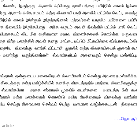
 வேண்டி இருந்தது. ஆனால் அப்போது தானியத்தை பயிரிடும் காலம் இல்ல
ிற்று. ஆனால் அதே சமயம் அந்த விவசாயி பாதி அளவில் மட்டுமே வெட்டி வைத்த
ிரிடும் காலம் இன்னும் இருந்ததினால் மற்றவர்கள் யாருமே பயிர்களை பயிரி
ாத நிலையில் இருந்தபோது அந்த வருடம் அவன் நிலத்தில் மட்டும் பாதி வெட்ட
கி எப்போதையும் விட மிக அதிகமான அளவு விளைச்சலைக் கொடுக்க, அறுவட
விற்ற பணத்தில் அவன் தனது மாட்டை மட்டும் மீட்கவில்லை எப்போதையும்வி
ையே விலைக்கு வாங்கி விட்டான். முதலில் அந்த விவசாயியைக் குறைக் கூற
ர்ந்து வருந்தினார்கள். ஸ்வாமிகளிடம் அனைவரும் சென்று மன்னிப்பும
செய்தான். தன்னுடைய மனைவியுடன் ஸ்வாமிகளிடம் சென்று அவரை நமஸ்கரித்தப
ிடைத்தது என்ற மகிழ்ச்சியில் தனக்கு கிடைத்ததில் பாதியை ஸ்வாமிகளுக்க
் ஸ்வாமிகளோ அதை ஏற்காமல் முதலில் கடன்களை அடைத்த பின் கூல
இருந்தால் அந்த பணத்தைக் கொண்டு அதே நிலத்தையும் விலைக்கு வாங்கிக
யே செய்து நிறைவான செல்வம் பெற்று வளமான வாழ்க்கையுடன் நிறைவா
……தொடரும
article