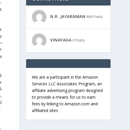
ை
ர
N.R. JAYARAMAN
660 Posts
த
ு
VINAYAGA
0 Posts
ய
ள
ு
்
We are a participant in the Amazon
ை
Services LLC Associates Program, an
்
affiliate advertising program designed
,
to provide a means for us to earn
ி
fees by linking to Amazon.com and
.
affiliated sites
.