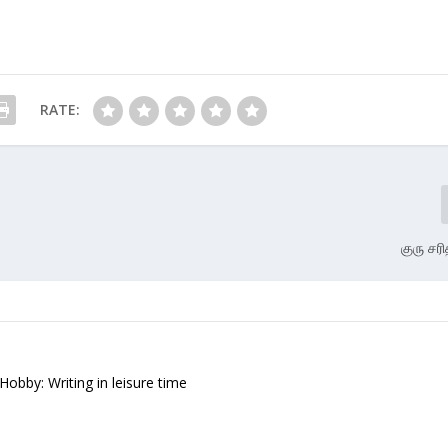
RATE:
குரு சரி
 Hobby: Writing in leisure time