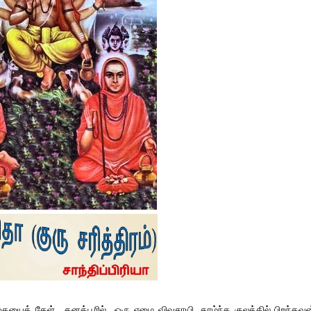
ையைக் கேள். கனக்பூரில் ஒரு ஏழை விவசாயி, தாழ்ந்த குலத்தில் பிறந்தவன