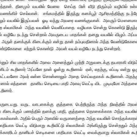
தான். தினமும் வயலில் வேலை செய்த பின் வீடு திரும்பும் வழியில் உள்
ங்கிச் செல்வான். சங்கமத்தில் இருந்து கனக்பூர் ஆசிரமத்திற்கு நடந்த
றாலும் வயலில் இருப்பவன் ஓடி வந்து அவரை வணங்குவான். அவரும் மௌனமா
ை ஸ்வாமிகள் அந்த வயலின் வெளிப்பாதை வழியாக சென்று கொண்டு இருந்
 வழியே நடந்து சென்றால் அவருடைய பாதங்கள் தனது வயலில் விழும். அப்பட
அருள் தனக்குக் கிடைக்கும் என்று தான் நம்புவதினால் அந்த வேண்டுகோள
்டுகோளை எற்றுக் கொண்டு அவன் வயல் வழியே நடந்து சென்றார்.
ன்னும் சில மாதங்களில் அவை அனைத்தும் முற்றி அறுவடைக்கு தயாராகி விடும்
ம் கூறினார் ‘அப்பனே நான் ஓன்று கூறினால் ஏன், எதற்கு, எப்படி என்று ஒர
் கேட்டவனோ அவர் என்ன சொன்னாலும் அதை செய்வதாகக் கூறினான். அதற்க
முன்னால் எத்தனை தானிய செடியை பாதி அளவு வெட்டி விட முடியுமோ அத்தன
றினார்.
ையது. வருட வாடகைக்கு குத்தகை பெற்றிருந்த அந்த நிலத்தில் அவன
 கிடைக்கும் பணத்தில் தனக்கு பாதி, குத்தகை தொகைக்காக அந்த வயலின
 கொள்வான். அதில் பெரும் அளவில் வருமானத்தை அந்த வயலின் சொந்தக்காரன
ியாக வெட்டி விடுமாறு கூறிவிட்டு ஸ்வாமிகள் அங்கிருந்து சென்றதும் அந்
க்காரரிடம் தானியச் செடிகளை பாதியாக வெட்டி வைக்குமாறு ஸ்வாமிகள் கூற