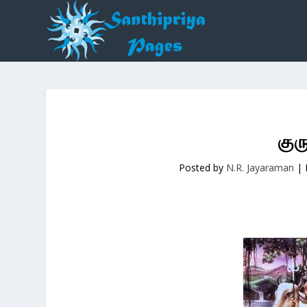
குர
Posted by
N.R. Jayaraman
|