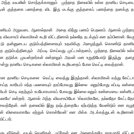
 அந்த வயலின் சொந்தக்காரனும் முற்றாத நிலையில் உள்ள தானிய செடிய
டின் குத்தகை பணத்தை விட இரு மடங்கு குத்தகைப் பணத்தை தனக்கு த
னியம் அறுவடை ஆனால்தான் அதை விற்று பணம் பெறலாம். ஆனால் முற்றா
 விவசாயி ஸ்வாமிகள் கூறி விட்டதினால் நல்லதே நடக்கும் என நம்பினான். வேற
ு தன்னுடைய குடும்பத்தினரையும் உதவிக்கு அழைத்துக் கொண்டு தானி
ுடும்பத்தினரும் அப்படி செய்வது முட்டாள்தனம், முற்றாத நிலையில் உள்
னை தடுக்க முயன்றார்கள் என்றாலும் அவன் மன உறுதியோடு இருந்து தனத
ென்று தானிய செடிகளை ஸ்வாமிகள் கூறியதைப் போல வெட்டி வைத்தான்.
ான தானிய செடிகளை வெட்டி வைத்து இருந்தான். ஸ்வாமிகள் வந்து கேட்டார
செய்த காரியம் எந்த பலனையும் தரப்போவது இல்லை எனும்போது எப்படி என்ன
தானியச் செடி எதற்கும் உபயோகமாகப் போவது இல்லை எனும் உண்மையை என்னிடம
கலாமே’ என்றார். ஆனால் அந்த விவசாயியோ ‘ஸ்வாமிகளே, நல்லதோ கேட்டதோ
 வைத்தேன். என் தலையில் இது நஷ்டத்தையே ஏற்படுத்த வேண்டும் என எழுத
யின் விளைவாகவே ஏற்றுக் கொள்வேன்’ என மிக்க அடக்கத்துடன் கூறினான்
ட்டார்.
்து வீடுகள், வயல் வெளிகள், பயிர்கள் என அனைத்துமே நாசமாகி விட்டன