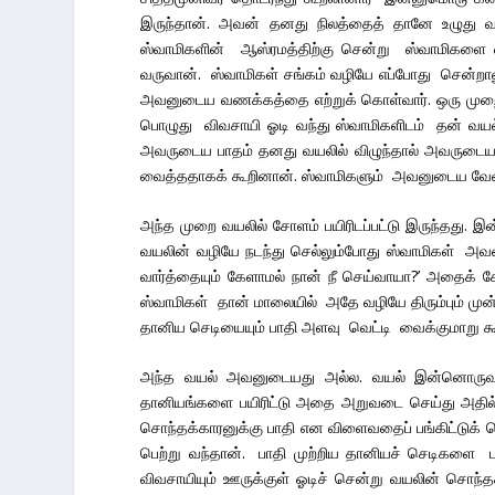
இருந்தான். அவன் தனது நிலத்தைத் தானே உழுது வந்
ஸ்வாமிகளின் ஆஸ்ரமத்திற்கு சென்று ஸ்வாமிகளை வண
வருவான். ஸ்வாமிகள் சங்கம் வழியே எப்போது சென்
அவனுடைய வணக்கத்தை எற்றுக் கொள்வார். ஒரு முற
பொழுது விவசாயி ஓடி வந்து ஸ்வாமிகளிடம் தன் வயல்
அவருடைய பாதம் தனது வயலில் விழுந்தால் அவருடைய 
வைத்ததாகக் கூறினான். ஸ்வாமிகளும் அவனுடைய வேண
அந்த முறை வயலில் சோளம் பயிரிடப்பட்டு இருந்தது. இ
வயலின் வழியே நடந்து செல்லும்போது ஸ்வாமிகள் அவனிட
வார்த்தையும் கேளாமல் நான் நீ செய்வாயா?’ அதைக
ஸ்வாமிகள் தான் மாலையில் அதே வழியே திரும்பும் 
தானிய செடியையும் பாதி அளவு வெட்டி வைக்குமாறு கூ
அந்த வயல் அவனுடையது அல்ல. வயல் இன்னொருவருட
தானியங்களை பயிரிட்டு அதை அறுவடை செய்து அதில்
சொந்தக்காரனுக்கு பாதி என விளைவதைப் பங்கிட்டுக்
பெற்று வந்தான். பாதி முற்றிய தானியச் செடிகளை பாத
விவசாயியும் ஊருக்குள் ஓடிச் சென்று வயலின் சொந்த