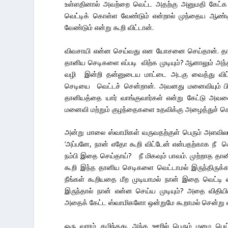
உள்ளதினால் அவற்றை வெட்ட அதற்கு அனுமதி கேட்க
வெட்டிக் கொள்ள வேண்டும் என்றால் முந்தைய ஆண்
வேண்டும் என்று கூறி விட்டான்.
விவசாயி என்ன செய்வது என யோசனை செய்தான். தா
தானிய செடிகளை எப்படி விற்க முடியும்? ஆனாலும் அந்த
வழி இன்றி தன்னுடைய மாட்டை அடகு வைத்து விட்ட
செடியை வெட்டச் சென்றான். அவனது மனைவியும் பிற க
தானியத்தை யார் வாங்குவார்கள் என்று கேட்டு அவ
மனைவி மற்றும் குழந்தைகளை உதவிக்கு அழைத்துச் ச
அன்று மாலை ஸ்வாமிகள் வருவதற்குள் பெரும் அளவில
‘அப்பனே, நான் எதோ கூறி விட்டேன் என்பதற்காக நீ 
நம்பி இதை செய்தாய்? நீ மிகவும் பாவம். முற்றாத 
கூறி இந்த தானிய செடிகளை வெட்டாமல் இருந்திருக்
நீங்கள் கூறியதை மீற முடியாமல் நான் இதை வெட்டி
இருந்தால் நான் என்ன செய்ய முடியும்? அதை விதி
அதைக் கேட்ட ஸ்வாமிகளோ ஒன்றுமே கூறாமல் சென்று வி
ஒரு வாரம் கழிந்தது. அந்த ஊரில் பெரும் மழை பெய