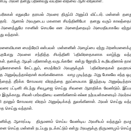
ன்படி அவள் தனது பதிலாவது வயதில் விதவை ஆகி விடுவாள்’.
சுகள் எதுவுமே தராமல் அவரை திருப்பி அனுப்பி விட்டார். மன்னன் தனத
ந்தார். ஆனால் அவருடைய மகளான சிமந்தினியோ தனது வரும் காலத்தைக
்பது அனைத்துமே ஈசனின் செயலே என அனைத்தையும் அமைதியாகவே ஏற்றுக
ு வந்தாள்.
 மனைவியான மைத்ரேயி என்பவள் மன்னனின் அழைப்பை ஏற்று அரண்மனைக்க
 வந்தபோது அவளை சந்தித்த சிமந்தினி ‘பதிவிரதைகளாக வாழ்ந்து வந்
கள். தனக்கு ஆயுள் பதினான்கு வருடங்களே என்று ஜோதிடர் கூறியதினால் தான
லோசனைக் கேட்டதும், மைத்ரேயி அவளுக்குக் ‘பதிவிரதைகள் தவறாமல
அனுஷ்டித்தால்தான் சுமங்கலிகளாக வாழ முடிந்தது. அது போலவே எந்த ஒர
ைத் தீர்க்க சோமவார விரதத்தை தூய்மையாக இருந்தபடி அனுஷ்டித்தால
வரை பட்டினி கிடந்து சிவபூஜை செய்து சிவனை ஆராதிக்க வேண்டும். இப்பட
ும் இருக்காது. சிவன்-பார்வதியை வணங்கினால் எல்லா நற்பயன்களையும் அவர்கள
ினி தானும் சோமவார விரதம் அனுஷ்டிக்கத் துவங்கினாள். அவள் செய்து வந்
தை செய்து வந்தாள்.
தினிக்கு ஆசாரப்படி திருமணம் செய்ய வேண்டிய அவசியம் வந்ததும் தமத
ெய்த மன்னன் நடப்பது நடக்கட்டும் என்று அவளுக்கு திருமணமும் செய்த