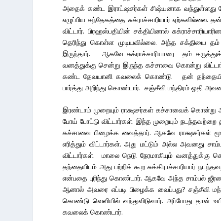
அதைக் கண்ட இராட்ஷசர்கள் சிஷ்யனாக வந்துள்ளது த
எழுப்பிய சந்தேகத்தை சுக்ராச்சாரியார் ஏற்கவில்லை. 
விட்டார். பிரஹஸ்பதியின் சக்தியினால் சுக்ராச்ச
தெரிந்து கொள்ள முடியவில்லை. அந்த சக்தியை தம் பி
இருந்தார். ஆகவே சுக்ராச்சாரியாரை தம் கருத்துக்கு
வனத்துக்கு சென்று இருந்த கச்சாவை கொன்று விட்டார
கண்ட தேவயானி கவலைக் கொண்டு தன் தந்தையிடம் அ
பார்த்து அறிந்து கொண்டார். சஞ்சீவி மந்திரம் ஓதி அவர
இரண்டாம் முறையும் ராக்ஷசர்கள் கச்சாவைக் கொன்ற
போய் போட்டு விட்டார்கள். இந்த முறையும் நடந்தவற்றை 
கச்சாவை பிழைக்க வைத்தார். ஆகவே ராக்ஷசர்கள் ம
எரித்தும் விட்டார்கள். அது மட்டும் அல்ல அவனது சா
விட்டார்கள். மாலை நெடு நேரமாகியும் வனத்துக்
தந்தையிடம் அது பற்றிக் கூற சுக்கிராச்சாரியார் நடந்
என்பதை புரிந்து கொண்டார். ஆகவே அந்த சாம்பல் ஜீரணம
ஆனால் அவரை எப்படி பிழைக்க வைப்பது? சஞ்சீவி மந்
கொண்டு வெளியில் வந்துவிடுவார். அப்போது தான் உய
கவலைக் கொண்டார்.