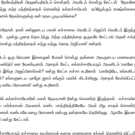
தேவேந்திரன் பிரஹஸ்பதியிடம் சென்றார். அவரிடம் சென்று கேட்டார் ‘தேவனே
து கற்ற மந்திரத்தைக் கொண்டு சுக்ராச்சார்யார் உயிரிழக்கும் ராக்ஷ்சர்கள
ளால் தேவர்களுக்கு ஏன் உதவ முடியவில்லை?’
் சரிதான். நான் என்னுடைய மகன் கச்சாவை அவரிடம் அனுப்பி அவரிடம் இருந்த
். மூன்று முறை தொடர்ந்து அந்த மந்திரத்தை ஒருவரே கேட்டால் அதன் சக்த
ென்று மந்திரத்தைக் கற்று வந்து அதை அழிப்பான்’ என்றார்.
ியாரிடம் ஒரு பிராமண இளைஞன் போலச் சென்று தன்னை அவருடைய மாணவரா
டும்’ என வேண்டினார். அதைக் கேட்ட சுக்ராச்சாரியாரும் அவனிடம் ‘மகனே ந
ை இங்கு அனுப்பினார்கள்?’ என்று கேட்க கச்சா கூறினார் ‘மகரிஷியே, உங்களிட
? உங்களுடைய புகழோ ஜகம் எங்கும் பரவிக் கிடக்கிறது. அதைக் கேள்விப்பட்
 எளிய பிராமணன்’ என்று கூறினார்.
 சுக்ராச்சாரியாரின் மகள் தேவயானி நின்று கொண்டு இருந்தாள் . கச்சாவின
 பார்க்காமல் அவரைக் கண்ட மாத்திரத்திலேயே அவர் மீது காதல் கொண்ட
இவரைக் கண்டாலே ஏழை பிராமணர் என்பது நன்றாகவே தெரிகிறது. ஆகவே இவர
 என்று கேட்டாள்.
ச்சாரியாரும் கச்சாவை தயங்காமல் தனது மாணவராக ஏற்றுக் கொண்டு விட்டார்