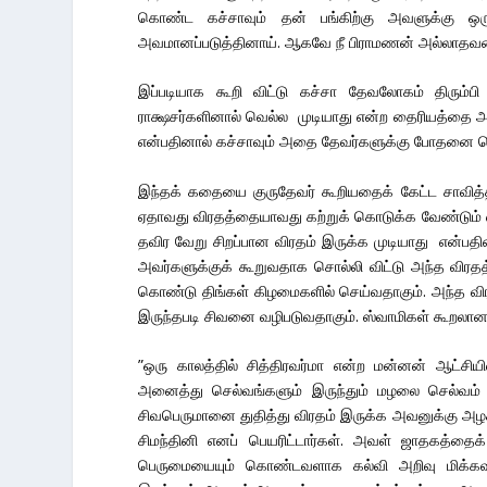
கொண்ட கச்சாவும் தன் பங்கிற்கு அவளுக்கு ஒ
அவமானப்படுத்தினாய். ஆகவே நீ பிராமணன் அல்லாதவ
இப்படியாக கூறி விட்டு கச்சா தேவலோகம் திரும்ப
ராக்ஷசர்களினால் வெல்ல முடியாது என்ற தைரியத்தை அட
என்பதினால் கச்சாவும் அதை தேவர்களுக்கு போதனை ச
இந்தக் கதையை குருதேவர் கூறியதைக் கேட்ட சாவித
ஏதாவது விரதத்தையாவது கற்றுக் கொடுக்க வேண்டும்
தவிர வேறு சிறப்பான விரதம் இருக்க முடியாது என்பதி
அவர்களுக்குக் கூறுவதாக சொல்லி விட்டு அந்த விரத
கொண்டு திங்கள் கிழமைகளில் செய்வதாகும். அந்த விரத
இருந்தபடி சிவனை வழிபடுவதாகும். ஸ்வாமிகள் கூறலானா
”ஒரு காலத்தில் சித்திரவர்மா என்ற மன்னன் ஆட்சி
அனைத்து செல்வங்களும் இருந்தும் மழலை செல்வம் 
சிவபெருமானை துதித்து விரதம் இருக்க அவனுக்கு அழக
சிமந்தினி எனப் பெயரிட்டார்கள். அவள் ஜாதகத்தைக
பெருமையையும் கொண்டவளாக கல்வி அறிவு மிக்க