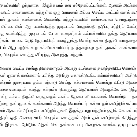
ேவர்களின் ஒற்றனாக இருக்கலாம் என சந்தேகப்பட்டார்கள். ஆனால் அவர்கள
தன்னிடம் மாணவனாக வந்துள்ள ஒரு பிராமணர் அப்படி செய்ய மாட்டார் எனக் கூற
ாரியாரினால் ஞானக் கண்ணைக் கொண்டு வந்துள்ளவரின் உண்மையான சொரூபத்த
ள்ளையின் மீது பயன்படுத்த முடியாமல் பிரஹஸ்பதி தடுப்பு மந்திரம் போட்ட
 உடன்படுத்த முடியாமல் போன ராக்ஷசர்கள் சுக்ராச்சாரியாருக்கு தெரியாமல
்கள். மாலை நெடு நேரமாகியும் வனத்துக்கு சென்ற கச்சா திரும்பி வராததைக
து பற்றிக் கூற சுக்கிராச்சாரியார் நடந்தவற்றை தன் ஞானக் கண்களால
ை பிழைக்க வைத்து வீட்டிற்கு அழைத்து வந்தார்.
ு அவரை வெட்டி நான்கு திசைகளிலும் அவரது உடல்களை தனித்தனியே கொண்ட
தன் ஞானக் கண்களால் பார்த்து அறிந்து கொண்டுவிட்ட சுக்ராச்சாரியார் மீண்டு
ூன்றாம் முறையாக தக்க ஏற்பாடு செய்து கச்சாவைக் கொன்று விட்டு அவர
ம்பலை உணவுடன் கலந்து சுக்ராச்சாரியாருக்கு தெரியாமல் அவருக்கே கொடுத்த
கு சென்ற கச்சா திரும்பி வராததைக் கண்ட தேவயானி கவலைக் கொண்டு தன
தவற்றை தன் ஞானக் கண்களால் அறிந்து கொண்டார். கச்சா தம் வயிற்றில் உள்ளார
் ஆகாமல் அப்படியே வயிற்றில் தங்கி இருக்குமாறு மந்திரம் ஓதிக் கொண்டார்
திரம் ஓதி அவரை உயிர் பிழைக்க வைத்தால் அவர் தன் வயிற்றைக் கிழித்துக
ிர் இழக்க நேரிடும். அதன் பின் தன்னை யார் பிழைக்க வைக்க முடியும் எ