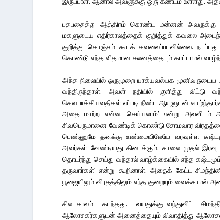
இருப்பாள். ஆனால் அவளுக்கு ஒரு கண்டம் உள்ளது. அத
பதபதைத்து ஆத்திரம் கொண்ட மன்னன் அவருக்கு பரி
மகளுடைய எதிர்காலத்தைக் குறித்துக் கவலை அடை
குறித்து கொஞ்சம் கூடக் கவலைப்படவில்லை. நடப
கொண்டு எந்த விதமான சலனத்தையும் காட்டாமல் வாழ்ந்த
அந்த நிலையில் ஒருமுறை யாக்யவல்யக முனிவருடைய
வந்திருந்தாள். அவள் நதியில் குளித்து விட்டு
சௌபாக்கியவதிகள் எப்படி நீண்ட ஆயுளுடன் வாழ்ந்தார்
அதை மாற்ற என்ன செய்யலாம்’ என்று அவளிடம் ஆ
சிவபெருமானை வேண்டிக் கொண்டு சோமவார விரதத்தை 
பெண்ணுமே தனக்கு உண்மையிலேயே வரவுள்ள கஷ்டத்த
அவர்கள் வேண்டியது கிடைக்கும். காலை முதல் இரவு 
தொடர்ந்து செய்து வந்தால் வாழ்க்கையில் எந்த கஷ்டம
தருவார்கள்’ என்று கூறினாள். அதைக் கேட்ட சிமந்த
பூஜையிலும் விரதத்திலும் எந்த குறையும் வைக்காமல் அ
சில காலம் கடந்தது. வயதுக்கு வந்துவிட்ட சிமந்
ஆலோசகர்களுடன் அனைத்தையும் விவாதித்து ஆலோசனை ச