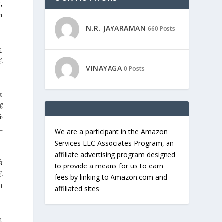
,
ை
N.R. JAYARAMAN
660 Posts
ு
ி
VINAYAGA
0 Posts
க
ீ
ம்
ட
We are a participant in the Amazon
Services LLC Associates Program, an
affiliate advertising program designed
்
to provide a means for us to earn
ு
fees by linking to Amazon.com and
ை
affiliated sites
.