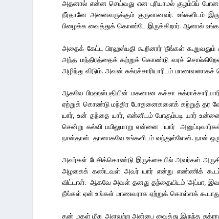
அதனால் என்ன செய்வது என புரியாமல் குழம்பிப் போன 
நீர்தானே அனைவருக்கும் குருவானவர். உங்களிடம் இருந்
பிழைக்க வைத்துக் கொண்டே இருக்கிறார். ஆனால் உங்க
அதைக் கேட்ட பிரஹஸ்பதி கூறினார் ‘நீங்கள் கூறுவதும
அந்த மந்திரத்தைக் கற்றுக் கொண்டு வரச் சொல்கிறேன
அழிந்து விடும். அவன் சுக்ரச்சாரியாரிடம் மாணவனாகச் ச
ஆகவே பிரஹஸ்பதியின் மகனான கச்சா சுக்ராச்சார
ஏற்றுக் கொண்டு மந்திர போதனைகளைக் கற்றுத் தர வேண்
யார், உன் தந்தை யார், என்னிடம் போகும்படி யார் உன்ன
சென்று கல்வி பயிலுமாறு என்னை யார் அனுப்புவார்கள்
நான்தான் தானாகவே உங்களிடம் வந்துள்ளேன். நான் ஒரு
அவர்கள் பேசிக்கொண்டு இருக்கையில் அவர்கள் அருகில்
அழகைக் கண்டவள் அவர் யார் என்று எண்ணிக் கூடப்
விட்டாள். ஆகவே அவள் தனது தந்தையிடம் ‘அப்பா, 
நீங்கள் ஏன் உங்கள் மாணவராக ஏற்றுக் கொள்ளக் கூடாது’
தன் மகள் மீது அளவற்ற அன்பை வைத்து இருந்த சுக்ரா