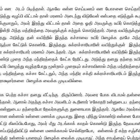
ம் என அடம் பிடித்தாள். ஆகவே என்ன செய்யலாம் என யோசனை செய்தார்
த்து எழுப்பி விட்டால் தான் மரணம் அடைந்து விடுவேன் என்பதை எடுத்துக் கூ
குமாறும், அவர் இறந்து விட்டால் தான் அதை ஓதி அவருக்கு உயிர் கொடுத்த
ன்றி அந்த மத்திரத்தை அவளுக்குக் கற்றுக் கொடுத்தார். அதை வயிற்ருக்குள
து. அடுத்து தன் வயிற்றில் இருந்த கச்சாவை உயிர் பிழைக்க தாமே அந்
மா கேட்டுக் கொண்டே இருந்தது. சுக்ராச்சாரியாரின் வயிற்றுக்குள் இருந்
ுக்ராச்சாரியார் மரணம் அடைந்தார். ஆக சுக்ராச்சாரியாரின் வயிற்றில் இருந்
ரண்டு முறை அந்த மந்திரத்தைக் கேட்க நேரிட்டது. அடுத்து தனது தந்தை உயிர
யிர் பிழைத்து எழுந்தபோது மூன்றாம் முறையும் கச்சாவினால் அந்த மந்திரத்தை
்திரத்தை கச்சா கேட்டதும், அந்த மந்திர சக்தி சுக்ராச்சாரியாரிடம் இருந்த
ராக்ஷசர்களை பிழைக்க வைக்க முடியவில்லை.
க பெற்ற கச்சா தனது வீட்டிற்கு திரும்பினார். அவரை போக விடாமல் தன்ன
தாள். ஆனால் அதற்கு கச்சா அவளிடம் கூறினார் ‘சகோதரி உன்னுடைய தந்த
ர். என்னுடைய தந்தையோ தேவர்களுக்கு துணையாக இருந்தார். ஆகவே அவர்கள
ான என்னால் உன்னை மணக்க முடியாது. இதை புரிந்து கொண்டு என்னை போ
விட்டு கிளம்பியபோது, அவர் மீது அடங்காக் காதல் கொண்டு இருந்த தேவயான
னப்படுத்திவிட்டு என்னை மணக்காமல் செல்கிறாயோ, என்னால் நீ கற்ற சஞ்சீவ
த்தி உன்னால் யாரையும் பிழைக்க வைக்க முடியாது’. அந்த சாபத்தைப் பெற்றுக