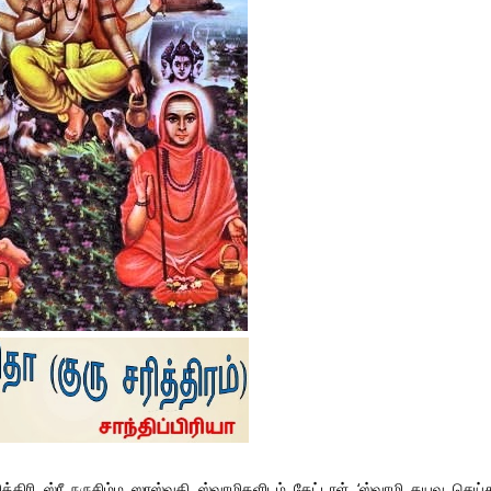
்திரி ஸ்ரீ நருசிம்ம ஸரஸ்வதி ஸ்வாமிகளிடம் கேட்டாள் ‘ஸ்வாமி தயவு செய்த