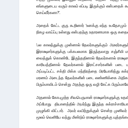
எங்களுடைய வரும் காலம் எப்படி இருக்கும் என்பதைக் க
செய்வீர்களா?’.
அதைக் கேட்ட குரு கூறினார் ‘உனக்கு எந்த உபதேசமும
நிகழ வாய்ப்பு உள்ளது என்பதற்கு உதாரணமாக ஒரு கதைய
‘பல காலத்துக்கு முன்னால் தேவர்களுக்கும் அசுரர்களுக
இராக்ஷசர்களுக்கு பக்கபலமாக இருந்தவாறு சஞ்சீவி மந்த
வைத்துக் கொண்டே இருந்ததினால் தேவர்களால் ராக்ஷசர்
காரியத்தினால் தேவர்களால் இராட்சசர்களின் படை
அப்படிப்பட்ட சக்தி மிக்க மந்திரத்தை பிரயோகித்து 
மரணம் அடைந்த தேவர்களின் படை எண்ணிக்கை அதிகரி
பிரும்மாவிடம் சென்று அதற்கு ஒரு வழி கேட்க பிரும்மா
அதனால் கோபமுற்ற சிவபெருமான் ராக்ஷசர்களுக்கு உதவி
அப்போது தியானத்தில் அமர்ந்து இருந்த சுக்ராச்சாரி
முழுங்கி விட்டார். அவர் வயிற்றுக்குள் சென்ற முனி
மூலம் வெளியே வந்து மீண்டும் ராக்ஷசர்களுக்கு யுத்தங்