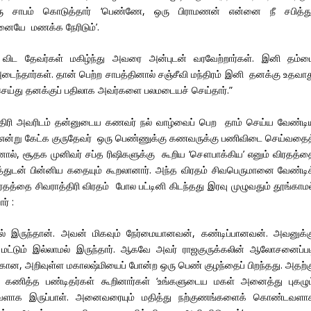
ரு சாபம் கொடுத்தார் ‘பெண்ணே, ஒரு பிராமணன் என்னை நீ சபித்த
னையே மணக்க நேரிடும்’.
ி விட தேவர்கள் மகிழ்ந்து அவரை அன்புடன் வரவேற்றார்கள். இனி தம்ம
ைந்தார்கள். தான் பெற்ற சாபத்தினால் சஞ்சீவி மந்திரம் இனி தனக்கு உதவாத
ெய்து தனக்குப் பதிலாக அவர்களை பலமடையச் செய்தார்.”
்திரி அவரிடம் தன்னுடைய கணவர் நல் வாழ்வைப் பெற தாம் செய்ய வேண்டி
 என்று கேட்க குருதேவர் ஒரு பெண்ணுக்கு கணவருக்கு பணிவிடை செய்வதைத
னால், சூதக முனிவர் சப்த ரிஷிகளுக்கு கூறிய ‘சௌபாக்கிய’ எனும் விரதத்த
த்துடன் பின்னிய கதையும் கூறலானார். அந்த விரதம் சிவபெருமானை வேண்டிக
த்தை சிவராத்திரி விரதம் போல பட்டினி கிடந்தது இரவு முழுவதும் தூங்காமல
ர் :
யில் இருந்தான். அவன் மிகவும் நேர்மையானவன், கண்டிப்பானவன். அவனுக்க
மட்டும் இல்லாமல் இருந்தார். ஆகவே அவர் ராஜகுருக்கலின் ஆலோசனைப்பட
ான, அறிவுள்ள மகாலஷ்மியைப் போன்ற ஒரு பெண் குழந்தைப் பிறந்தது. அதற்க
் கணித்த பண்டிதர்கள் கூறினார்கள் ‘உங்களுடைய மகள் அனைத்து புகழும
வளாக இருப்பாள். அனைவரையும் மதித்து நற்குணங்களைக் கொண்டவளா