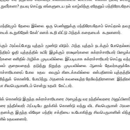
ூறுவீர்களா? தயவு செய்து எங்களுடைய நல் வாழ்விற்கு ஏதேனும் மந்திரோபதேசம
் மந்திரமும் தேவை இல்லை. ஒரு பெண்ணுக்கு மந்திரோபதேசம் செய்தால் தவற
ைக் கூறுகிறேன் கேள்’ எனக் கூறி விட்டு அந்தக் கதையைக் கூறலானார்.
்கும் அவ்வப்போது யுத்தம் மூண்டு விடும். அந்த யுத்தம் நடக்கும் போதெல்லா
ிரம் ஓதி யுத்தத்தில் உயிர் இழக்கும் ராக்ஷசர்களை சுக்ராச்சாரியார் பிழைக
களை எளிதில் அழிக்க முடியவில்லை. இப்படியாக சுக்ராச்சாரியார் செய்து வந்
 பலம் குறைவதைத் தடுத்து நிறுத்த முடியவில்லை. ஆனால் தேவர்களுக்க
சுக்ராச்சாரியாரைப் போல உதவ எவரும் கிடைக்கவில்லை என்பதினால் யுத்தத்தில
த்துக் கொண்டே போயிற்று. அதனால் கவலையுற்ற தேவேந்திரானான இந்திரன
வோ சிவபெருமானிடம் சென்று உதவி கேட்டார்.
க் கொண்டு இருந்த சுக்ராச்சாரியாரை அழைத்து வர நந்தீஸ்வரரை அனுப்பினார்
யாரை நந்தீஸ்வரர் அப்படியே தூக்கிக் கொண்டு வந்து விட சிவபெருமான் அவர
வர் தனக்கு இருந்த விஷேச மந்திர சக்தியை உபயோகித்து சிவபெருமானின் விந்த
களில் உதவலானார்.