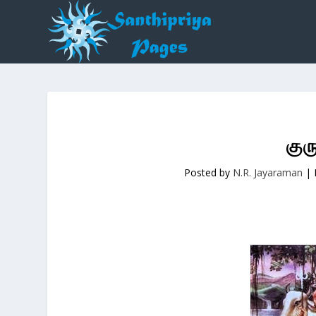
குர
Posted by
N.R. Jayaraman
|