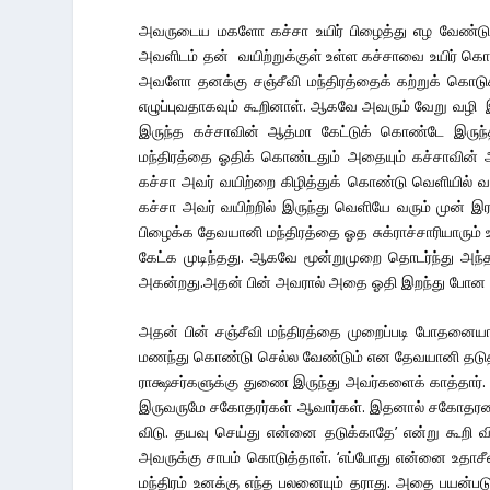
அவருடைய மகளோ கச்சா உயிர் பிழைத்து எழ வேண்டு
அவளிடம் தன் வயிற்றுக்குள் உள்ள கச்சாவை உயிர் கொடு
அவளோ தனக்கு சஞ்சீவி மந்திரத்தைக் கற்றுக் கொடுக்
எழுப்புவதாகவும் கூறினாள். ஆகவே அவரும் வேறு வழி இ
இருந்த கச்சாவின் ஆத்மா கேட்டுக் கொண்டே இருந்த
மந்திரத்தை ஓதிக் கொண்டதும் அதையும் கச்சாவின் ஆத்
கச்சா அவர் வயிற்றை கிழித்துக் கொண்டு வெளியில் வர ச
கச்சா அவர் வயிற்றில் இருந்து வெளியே வரும் முன் இ
பிழைக்க தேவயானி மந்திரத்தை ஓத சுக்ராச்சாரியாரும் உ
கேட்க முடிந்தது. ஆகவே மூன்றுமுறை தொடர்ந்து அந்த மந
அகன்றது.அதன் பின் அவரால் அதை ஓதி இறந்து போன 
அதன் பின் சஞ்சீவி மந்திரத்தை முறைப்படி போதனையா
மணந்து கொண்டு செல்ல வேண்டும் என தேவயானி தடுத்
ராக்ஷசர்களுக்கு துணை இருந்து அவர்களைக் காத்தா
இருவருமே சகோதரர்கள் ஆவார்கள். இதனால் சகோதரன
விடு. தயவு செய்து என்னை தடுக்காதே’ என்று கூறி 
அவருக்கு சாபம் கொடுத்தாள். ‘எப்போது என்னை உதாசீ
மந்திரம் உனக்கு எந்த பலனையும் தராது. அதை பயன்படு