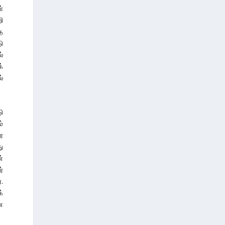
்
ி
ை
ு
்
்
்
ு
ம்
ை
ு
்
்
.
்
ன