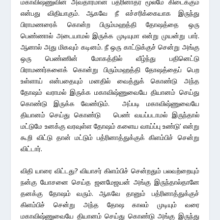
மகாவிஷ்ணுவின் அவதாரமான பத்ரினாதர் மூலமே கிடைக்கும்
என்பது விதியாகும். ஆகவே நீ எச்சரிக்கையாக இருந்து
பிராமணரைக் கொன்ற பிரும்மஹத்தி தோஷத்தை ஒரு
பெண்ணால் அடையாமல் இருக்க முடியுமா என்று முயன்று பார்.
ஆனால் அது மிகவும் கடினம். நீ ஒரு காட்டுக்குச் சென்று அங்கு
ஒரு பெண்ணின் மோகத்தில் வீழ்ந்து பதினெட்டு
பிராமணர்களைக் கொன்று பிரும்மஹத்தி தோஷத்தைப் பெற
உள்ளாய் என்பதையும் மனதில் வைத்துக் கொண்டு அந்த
தோஷம் வராமல் இருக்க மகாவிஷ்ணுவையே தியானம் செய்து
கொண்டு இருக்க வேண்டும். அப்படி மகாவிஷ்ணுவையே
தியானம் செய்து கொண்டு பெண் வயப்படாமல் இருந்தால்
மட்டுமே உனக்கு வரவுள்ள தோஷம் களைய வாய்ப்பு உண்டு’ என்று
கூறி விட்டு தான் மட்டும் பத்ரினாத்துக்குக் கிளம்பிச் சென்று
விட்டார்.
விதி யாரை விட்டது? வியாசர் கிளம்பிச் சென்றதும் பலவற்றையும்
நன்கு யோசனை செய்த ஜனமேஜயன் அங்கு இருந்தால்தானே
தனக்கு தோஷம் வரும். ஆகவே தானும் பத்ரினாத்துக்குச்
கிளம்பிச் சென்று அந்த தோஷ காலம் முடியும் வரை
மகாவிஷ்ணுவையே தியானம் செய்து கொண்டு அங்கு இருந்து