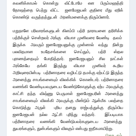
கவனிக்காமல் கொன்று விட்டோமே என பிரும்மஹத்தி
தோஷத்தை பெற்று விட்ட ஜனமேஜயன் குதிரை மீது ஏறிக்
கொண்டு வருத்தத்துடன் அரண்மனைக்கு திரும்பினார்.
மறுநாளே பரிவாரங்களுடன் கிளம்பி பத்ரி நாராயனை தரிசிக்க
பத்ரிக்குச் சென்றவர் அங்கு வியாச முனிவரை வேண்டி தவம்
இருக்க அவரும் ஜனமேஜயனுக்கு முன்னால் வந்து நின்று
பலவிதமான உபதேசங்களை செய்தும், பத்ரி ஸ்தல
புராணத்தையும் போதித்தார். ஜனமேஜயனும் சில நாட்கள்
அங்கேயே தங்கி இருந்து வியாச முனிவர் கூறிய
அறிவுரையின்படி பத்ரினாதரை வழிபட்டு தமக்கு ஏற்பட்டு இருந்த
அனைத்து சாபங்களையும் விலக்கிக் கொண்டார். பத்ரினாதரை
வணங்கி வேண்டியவருடைய வேண்டுகோளுக்கு ஏற்ப அவருக்கு
காட்சி தந்த விஷ்ணு பெருமாள் ஜனமேஜயரின் அனைத்து
சாபங்களையும் விலக்கி அவருக்கு மீண்டும் ஆன்மீக பலத்தை
கொடுத்து அருள் புரிய தனது ராஜ்யத்துக்கு திரும்பிய
ஜனமேஜயன் நல்ல ஆட்சி புரிந்து வந்தார். இப்படியாக
பத்ரினாதரை வணங்கி வேண்டுபவர்களுடைய அனைத்து
துயரங்களும், துன்பங்களும் விலகும் என்பது ஐதீகமாயிற்று.
………..தொடரும்