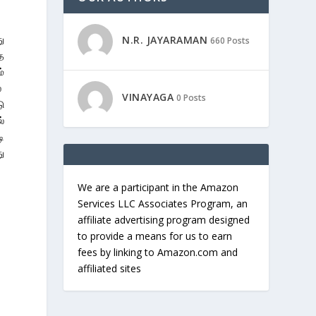
ு
N.R. JAYARAMAN
660 Posts
ை
்
்
VINAYAGA
0 Posts
ு
்
ி
ு
We are a participant in the Amazon
Services LLC Associates Program, an
affiliate advertising program designed
to provide a means for us to earn
fees by linking to Amazon.com and
affiliated sites