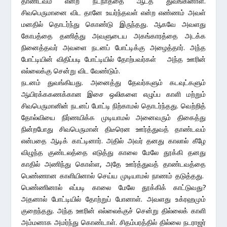
தாண்டவம் என்ற நடநாத்தை ஆடத் துவங்கினாள்.
சிவபெருமானை விட தானே உயர்ந்தவள் என்ற எண்ணம் அவள்
மனதில் தொடர்ந்து கொண்டு இருந்தது. ஆகவே அவளது
கோபத்தை தணித்து அவளுடைய அகங்காரத்தை அடக்க
நினைத்தவர் அவளை நடனப் போட்டிக்கு அழைத்தார். அந்த
போட்டியின் விதிப்படி போட்டியில் தோற்பவர்கள் அந்த ஊரின்
எல்லைக்கு சென்று விட வேண்டும்.
நடனம் துவங்கியது. அனைத்து தேவர்களும் கடவுட்களும்
ஆயிரக்ககணக்கான இசை ஒலிகளை எழுப்ப காளி மற்றும்
சிவபெருமானின் நடனப் போட்டி நிற்காமல் தொடர்ந்தது. வெற்றித்
தோல்வியை நிர்ணயிக்க முடியாமல் அனைவரும் திகைத்து
நின்றபோது சிவபெருமான் திடீரென ஊர்த்துவத் தாண்டவம்
என்பதை ஆடிக் காட்டினார். அதில் அவர் தனது காலால் கீழே
விழுந்த குண்டலத்தை எடுத்து காலை மேலே தூக்கி தனது
காதில் அணிந்து கொள்ள, அதே ஊர்த்துவத் தாண்டவத்தை
பெண்ணான காளியினால் செய்ய முடியாமல் நாணம் தடுத்தது.
பெண்ணினால் எப்படி காலை மேலே தூக்கிக் காட்டுவது?
அதனால் போட்டியில் தோற்றுப் போனாள். அவளது உக்ரஹமும்
குறைந்தது. அந்த ஊரின் எல்லைக்குச் சென்று தில்லைக் காளி
அம்மனாக அமர்ந்து கொண்டாள். சிதம்பரத்தில் தில்லை நடராஜர்