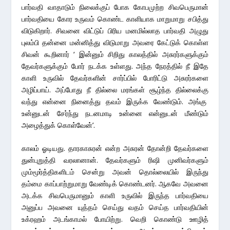
பார்வதி வாதாடும் நிலைக்குப் போக கோபமுற்ற சிவபெருமான்
பார்வதியை கோர உருவம் கொண்ட காளியாக மாறுமாறு சபித்து
விடுகிறார். சிவனை விட்டுப் பிரிய மனமில்லாத பார்வதி அழுது
புலம்பி தன்னை மன்னித்து விடுமாறு அவரை கேட்டுக் கொள்ள
சிவன் கூறினார் ‘ இன்னும் சிறிது காலத்தில் அசுரர்களுக்கும்
தேவர்களுக்கும் போர் நடக்க உள்ளது. அந்த நேரத்தில் நீ இதே
காளி உருவில் தேவர்களின் சார்ப்பில் போரிட்டு அசுரர்களை
அழிப்பாய். அப்போது நீ தில்லை மரங்கள் சூழ்ந்த தில்லைக்கு
வந்து என்னை நினைத்து தவம் இருக்க வேண்டும். அங்கு
உன்னுடன் சேர்ந்து நடனமாடி உன்னை என்னுடன் மீண்டும்
அழைத்துக் கொள்வேன்’.
காலம் ஓடியது. தாரகாசுரன் என்ற அசுரன் தோன்றி தேவர்களை
துன்புறுத்தி வரலானான். தேவர்களும் ரிஷி முனிவர்களும்
மும்மூர்த்திகளிடம் சென்று அவன் தொல்லையில் இருந்து
தம்மை காப்பாற்றுமாறு வேண்டிக் கொண்டனர். ஆகவே அவனை
அடக்க சிவபெருமானும் காளி உருவில் இருந்த பார்வதியை
அனுப்ப அவனை யுத்தம் செய்து வதம் செய்த பார்வதியின்
உக்ரஹம் அடங்காமல் போயிற்று. வெறி கொண்டு ஊழித்