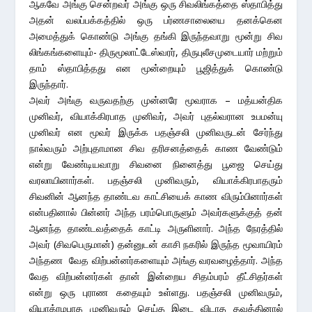
ஆகவே அங்கு சென்றவர் அங்கு ஒரு சிவலிங்கத்தை ஸ்தாபித்து
அதன் வலப்பக்கத்தில் ஒரு பர்ணசாலையை தனக்கென
அமைத்துக் கொண்டு அங்கு தங்கி இருந்தவாறு மூன்று சிவ
லிங்கங்களையும்- திருமூலாட்டேஸ்வரர், திருபுலீசமுடையார் மற்றும்
தாம் ஸ்தாபித்தது என மூன்றையும் பூஜித்துக் கொண்டு
இருந்தார்.
அவர் அங்கு வருவதற்கு முன்னரே மூவராக – மத்யன்திக
முனிவர், வியாக்கிரபாத முனிவர், அவர் புதல்வரான உபமன்யு
முனிவர் என மூவர் இருக்க பதஞ்சலி முனிவருடன் சேர்ந்து
நால்வரும் அற்புதாமான சிவ தரிசனத்தைக் காண வேண்டும்
என்று வேண்டியவாறு சிவனை நினைத்து பூஜை செய்து
வரலாயினார்கள். பதஞ்சலி முனிவரும், வியாக்கிரபாதரும்
சிவனின் ஆனந்த தாண்டவ காட்சியைக் காண விரும்பினார்கள்
என்பதினால் பின்னர் அந்த பரம்பொருளும் அவர்களுக்குத் தன்
ஆனந்த தாண்டவத்தைக் காட்டி அருளினார். அந்த நேரத்தில்
அவர் (சிவபெருமான்) தன்னுடன் காசி நகரில் இருந்த மூவாயிரம்
அந்தண வேத விற்பன்னர்களையும் அங்கு வரவழைத்தார். அந்த
வேத விற்பன்னர்கள் தான் இன்றைய சிதம்பரம் தீட்சிதர்கள்
என்று ஒரு புராண கதையும் உள்ளது. பதஞ்சலி முனிவரும்,
வியாக்ரமபாத முனிவரும் செய்த இடை விடாத தவத்தினால்