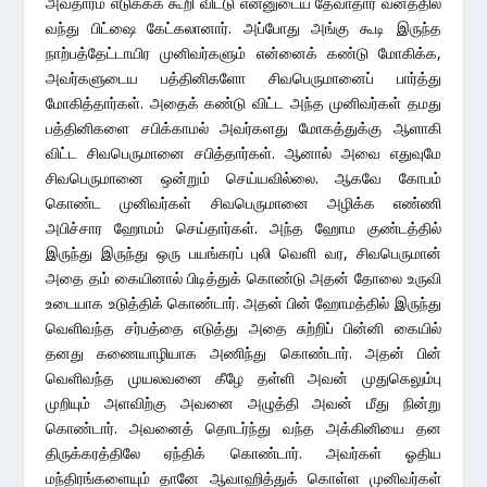
அவதாரம் எடுக்கக் கூறி விட்டு என்னுடைய தேவாதார வனத்தில்
வந்து பிட்ஷை கேட்கலானார். அப்போது அங்கு கூடி இருந்த
நாற்பத்தேட்டாயிர முனிவர்களும் என்னைக் கண்டு மோகிக்க,
அவர்களுடைய பத்தினிகளோ சிவபெருமானைப் பார்த்து
மோகித்தார்கள். அதைக் கண்டு விட்ட அந்த முனிவர்கள் தமது
பத்தினிகளை சபிக்காமல் அவர்களது மோகத்துக்கு ஆளாகி
விட்ட சிவபெருமானை சபித்தார்கள். ஆனால் அவை எதுவுமே
சிவபெருமானை ஒன்றும் செய்யவில்லை. ஆகவே கோபம்
கொண்ட முனிவர்கள் சிவபெருமானை அழிக்க எண்ணி
அபிச்சார ஹோமம் செய்தார்கள். அந்த ஹோம குண்டத்தில்
இருந்து இருந்து ஒரு பயங்கரப் புலி வெளி வர, சிவபெருமான்
அதை தம் கையினால் பிடித்துக் கொண்டு அதன் தோலை உருவி
உடையாக உடுத்திக் கொண்டார். அதன் பின் ஹோமத்தில் இருந்து
வெளிவந்த சர்பத்தை எடுத்து அதை சுற்றிப் பின்னி கையில்
தனது கணையாழியாக அணிந்து கொண்டார். அதன் பின்
வெளிவந்த முயலவனை கீழே தள்ளி அவன் முதுகெலும்பு
முறியும் அளவிற்கு அவனை அழுத்தி அவன் மீது நின்று
கொண்டார். அவனைத் தொடர்ந்து வந்த அக்கினியை தன
திருக்கரத்திலே ஏந்திக் கொண்டார். அவர்கள் ஓதிய
மந்திரங்களையும் தானே ஆவாஹித்துக் கொள்ள முனிவர்கள்