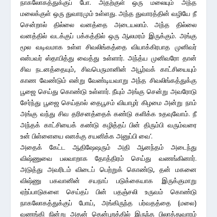
நாகலோகத்துக்குப் போ. அதற்குள் ஒரு மலையும் அந்த
மலைக்குள் ஒரு துவாரமும் உள்ளது. அந்த துவாரத்தின் வழியே நீ
சென்றால் தில்லை வனத்தை அடையலாம். அந்த தில்லை
வனத்தில் வடக்குப் பக்கத்தில் ஒரு ஆலமரம் இருக்கும். அங்கு
மூல வடிவமாக உள்ள சிவலிங்கத்தை வியாக்கிரபாத முனிவர்
என்பவர் ஸ்தாபித்து வைத்து உள்ளார். அந்த்ய முனிவரோ தான்
சிவ நடனத்தையும், சிவபெருமானின் அபூர்வக் காட்சியையும்
காண வேண்டும் என்று வேண்டியவாறு அந்த சிவலிங்கத்துக்கு
பூஜை செய்து கொண்டு உள்ளார். நீயும் அங்கு சென்று அவரோடு
சேர்ந்து பூஜை செய்தால் தைபூசம் வியாழர் கிழமை அன்று நாம்
அங்கு வந்து சிவ தரிசனத்தைக் கண்டு களிக்க உதவுவோம். நீ
அந்தக் காட்சியைக் கண்டு கழித்தப் பின் திரும்பி வரும்வரை
உன் பிள்ளையை எனக்கு சயனிக்க அனுப்பி வை’.
அதைக் கேட்ட ஆதிஷேஷரும் அதி ஆனந்தம் அடைந்து
விஷ்ணுவை பலவாறாக தோத்திரம் செய்து வணங்கினார்.
அடுத்து அவரிடம் விடைப் பெற்றுக் கொண்டு, தன் மகனை
விஷ்ணு பகவானின் சயநாப் படுக்கையாக இருக்குமாறு
ஏற்ப்பாடுகளை செய்தப் பின் பதஞ்சலி உருவம் கொண்டு
நாகலோகத்துக்குப் போய், அங்கிருந்த பர்வதத்தை (மலை)
வணங்கி நின்று அதன் தென்புறத்தில் இருந்த பிலாத்துவாரம்