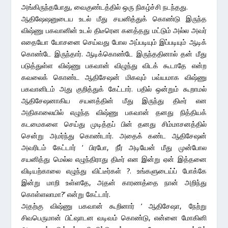
அங்கிருந்தபோது, வைகுண்டத்தில் ஒரு நிகழ்ச்சி நடந்தது.
ஆதிஷேஷனுடைய உடல் மீது சயனித்துக் கொண்டு இருந்த
விஷ்ணு பகவானின் உடல் திடீரென கனத்தது மட்டும் அல்ல அவர்
எதையோ யோசனை செய்வது போல அப்படியும் இப்படியும் ஆடிக்
கொண்டே இருந்தார். ஆடிக்கொண்டே இருந்ததினால் தன் மீது
படுத்துள்ள விஷ்ணு பகவான் விழுந்து விடக் கூடாதே என்ற
கவலைக் கொண்ட ஆதிசேஷன் மிகவும் பவ்யமாக விஷ்ணு
பகவானிடம் அது குறித்துக் கேட்டார். பதில் ஒன்றும் கூறாமல்
ஆதிசேஷனாகிய சயனத்தின் மீது இருந்து திடீர் என
அதிகாலையில் எழுந்த விஷ்ணு பகவான் தனது நித்தியக்
கடமைகளை செய்து முடித்தப் பின் தனது சிம்மாசனத்தில்
சென்று அமர்ந்து கொண்டார். அதைக் கண்ட ஆதிசேஷன்
அவரிடம் கேட்டார் ‘ பிரபோ, நீர் அடியேன் மீது முன்போல
சயனித்து மெல்ல எழுந்திராது திடீர் என இன்று ஏன் இத்தனை
விடியற்காலை எழுந்து விட்டீர்கள் ?. உங்களுடைய்ப் போக்கே
இன்று மாறி உள்ளதே, அதன் காரணத்தை நான் அறிந்து
கொள்ளலாமா?’ என்று கேட்டார்.
அதற்கு விஷ்ணு பகவான் கூறினார் ‘ ஆதிசேஷா, நேற்று
சிவபெருமான் பிட்ஷாடன வடிவம் கொண்டு, என்னை மோகினி