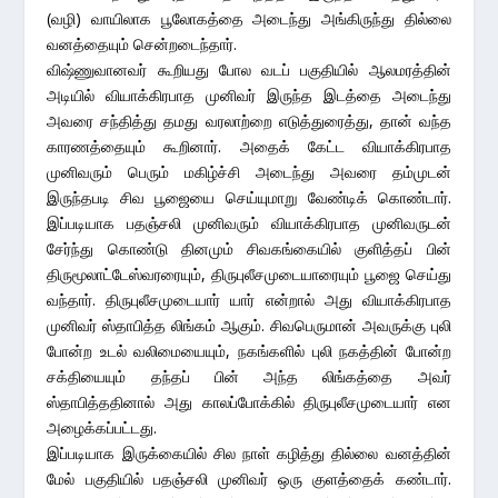
(வழி) வாயிலாக பூலோகத்தை அடைந்து அங்கிருந்து தில்லை
வனத்தையும் சென்றடைந்தார்.
விஷ்ணுவானவர் கூறியது போல வடப் பகுதியில் ஆலமரத்தின்
அடியில் வியாக்கிரபாத முனிவர் இருந்த இடத்தை அடைந்து
அவரை சந்தித்து தமது வரலாற்றை எடுத்துரைத்து, தான் வந்த
காரணத்தையும் கூறினார். அதைக் கேட்ட வியாக்கிரபாத
முனிவரும் பெரும் மகிழ்ச்சி அடைந்து அவரை தம்முடன்
இருந்தபடி சிவ பூஜையை செய்யுமாறு வேண்டிக் கொண்டார்.
இப்படியாக பதஞ்சலி முனிவரும் வியாக்கிரபாத முனிவருடன்
சேர்ந்து கொண்டு தினமும் சிவகங்கையில் குளித்தப் பின்
திருமூலாட்டேஸ்வரரையும், திருபுலீசமுடையாரையும் பூஜை செய்து
வந்தார். திருபுலீசமுடையார் யார் என்றால் அது வியாக்கிரபாத
முனிவர் ஸ்தாபித்த லிங்கம் ஆகும். சிவபெருமான் அவருக்கு புலி
போன்ற உடல் வலிமையையும், நகங்களில் புலி நகத்தின் போன்ற
சக்தியையும் தந்தப் பின் அந்த லிங்கத்தை அவர்
ஸ்தாபித்ததினால் அது காலப்போக்கில் திருபுலீசமுடையார் என
அழைக்கப்பட்டது.
இப்படியாக இருக்கையில் சில நாள் கழித்து தில்லை வனத்தின்
மேல் பகுதியில் பதஞ்சலி முனிவர் ஒரு குளத்தைக் கண்டார்.