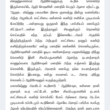
விஷ்ணுவானவர் ஆதிசேஷனுக்கு கூறிக் கொண்டு
இருக்கையில், ஆதி சேஷனின் மனதில் பெரும் ஆசை ஏற்பட்டது.
‘ஆஹா.. விஷ்ணு பகவானே நிலை குலைந்து நின்று வணங்கிய
அந்த அழகியக் காட்சியை என்னால் கண்டு களிக்க முடியாமல்
போயிற்றே …என்றாவது ஒருநாள் இந்த பாக்கியம் எனக்கும்
கிட்டுமா?….என்ன இருந்தாலும் சிவனுக்கும் தொண்டு
செய்வதில் எந்த தப்பும் இல்லையே….அவர் அருகில்
இருந்திருந்தால் அந்த அற்புதக் காட்சியை நானும் கண்டு
களித்திருக்கலாமே’ என்று மனதில் எண்ணிக் கொண்டிருக்க,
ஆதிசேஷனின் மனதில் ஓடிய எண்ணத்தை மஹாவிஷ்ணு புரிந்து
கொண்டு இனி சிவபெருமானின் ஆனந்த நடனத்தைக்
காணும்வரை ஆதிசேஷன் மனதில் அந்த சஞ்சலம் இருந்து
கொண்டே இருக்கும், அவரால் எனக்கு நல்ல சயனத்தைக்
கொடுக்க இயலாது, என்று கவலைப் பட, அதை புரிந்து
கொண்டப் ஆதிசேஷனும் வருத்தமுற்றார்.
மகாவிஷ்ணு அவரிடம் கூறினார் ‘ ஆதிசேஷா, உன்னை நான்
குறைக் கூற மாட்டேன். நானே சிவபெருமானின் நடனக்
காட்சியைக் கண்டு சொக்கிப் போய் அல்லவா அதை அடக்க
முடியாமல் உம்மிடமும் கூறினேன். ஆகவே அதைப் பார்க்க உமக்கு
ஆவல் ஏற்படுவதில் வியப்பில்லைதான். அதற்கு நான் தடையாக