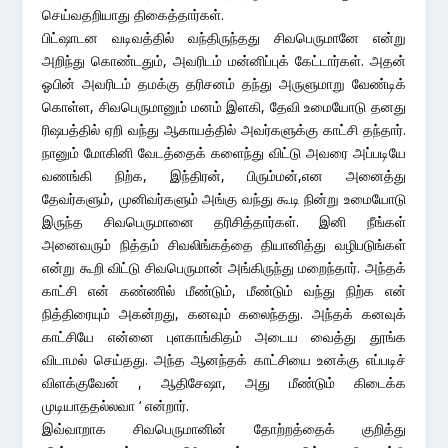
செய்வதறியாது திகைத்தார்கள்.
பிட்ஷாடன வடிவத்தில் வந்திருந்தது சிவபெருமானே என்று
அறிந்து கொண்டதும், அவரிடம் மன்னிப்புக் கேட்டார்கள். அதன்
ஓபின் அவரிடம் தமக்கு தரிசனம் தந்து அருளுமாறு வேண்டிக்
கொள்ள, சிவபெருமானும் மனம் இளகி, தேவி உமையோடு தனது
ரிஷபத்தில் ஏறி வந்து ஆகாயத்தில் அவர்களுக்கு காட்சி தந்தார்.
நானும் மோகினி வேடத்தைக் களைந்து விட்டு அவரை அப்படியே
வணங்கி நிற்க, இந்திரன், பிரும்மன்,என அனைத்து
தேவர்களும், முனிவர்களும் அங்கு வந்து கூடி நின்று உமையோடு
இருந்த சிவபெருமானை தரிசித்தார்கள். இனி நீங்கள்
அனைவரும் நித்தம் சிவலிங்கத்தை தியானித்து வழிபடுங்கள்
என்று கூறி விட்டு சிவபெருமான் அங்கிருந்து மறைந்தார். அந்தக்
காட்சி என் கண்ணில் மீண்டும், மீண்டும் வந்து நிற்க என்
நித்திரையும் அகன்றது, கனவும் கலைந்தது. அந்தக் கனவுக்
காட்சியே என்னை புளகாங்கிதம் அடைய வைத்து தூங்க
விடாமல் செய்தது. அந்த ஆனந்தக் காட்சியை உனக்கு எப்படிச்
விளக்குவேன் , ஆதிசேஷா, அது மீண்டும் கிடைக்க
முடியாததல்லவா ‘ என்றார்.
இவ்வாறாக சிவபெருமானின் தோற்றத்தைக் குறித்து