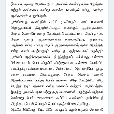
இருப்பது தவறு. ஆகவே நீயும் பூலோகம் சென்று தக்க நேரத்தில்
அந்தக் காட்சியை கண்டு களிக்க வேண்டும் என்று உனக்கு
ஆசிகளைக் கூறுகிறேன்.
முன்னொரு காலத்தில் அத்ரி முனிவரும் அவர் மனைவி
அனுசூயையும் திருமூர்த்திகளும் தனக்குக் குழந்தையாகப்
பிறக்க வேண்டும் என்று வேண்டிக் கொண்டார்கள் அதற்கு ஏற்ப
பிறந்த மூன்று குழந்தைகளான தத்தாத்ரேயர், துர்வாசர்,
பதஞ்சலி என்ற மூன்று ஆண் குழந்தைகளைத் தவிர அருந்ததி
என்ற பெண் குழந்தையும் உண்டு. நீ பதஞ்சலியாகப் பிறக்கும்
முன்னர் ஆதிஷேஷனாகவே நீ இருந்தாய். அப்போது உன்னை
பிள்ளையாகப் பெற விரும்பி விஷ்ணுவான என்னை நோக்கித்
தவமிருந்து உன்னை மகனாகப் பெற்றார்கள். ஆனால் நீயோ ஐந்து
தலை நாகமாக அவர்களுக்கு பிறக்க அதைக் கண்டு
அஞ்சியவர்கள் பயந்து போய் உன்னை கீழே போட்டுவிட கீழே
விழுந்த நீயும் பதஞ்சலி என்ற உருவைப் பெற்றாய். ஆகாயத்தில்
இருந்து பூமியில் நேரே வந்து ஒரு பெண்ணின் பாதத்தில் அஞ்சலி
செய்வது போல் கைகளைக் கூப்பிய வண்ணம் பூமியிலே நீ
விழுந்ததால் உன் பெயரும் பெயர் பதஞ்சலி என ஆயிற்று.
ஆகவே இப்போது நீயும் அதே பதஞ்சலி எனும் உருவம் கொண்டு