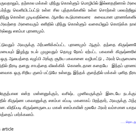
வருவதாலும், தற்கால மக்கள் புரிந்து கொள்ளும் மொழியில் இல்லாததினால் அவ
்து வெளியிடப்பட்டு உள்ள சில புத்தகங்களில் உள்ள சொற்கள் பலவற்றிலும
புரிந்து கொள்ள முடிவதில்லை. ஆகவே கூடுமானவரை சுவையான புராணங்களில
ம் அவற்றை அனைவரும் எளிதில் புரிந்து கொள்ளும் வகையிலும் கொடுக்க நான
அல்லது ஸாம்பா புராணமும்.
்டுவதும் அவருக்கு அர்பணிக்கப்பட்ட புராணமும் ஆகும். தந்தை கிருஷ்ணர
யும் இழந்து உடல் முழுவதும் தொழு நோய் ஏற்பட்ட பகவான் கிருஷ்ணரின
ு ஒரு ஆலயத்தை எழுப்பி அங்கு சூரிய பகவானை வழிபாட்டு , அவர் பெருமைய
 அதில் நீராடி தனது சாபத்தை விலக்கிக் கொண்டதான கதையே இந்தப் புராணம
வாக ஒரு சிறிய குளம் மட்டுமே உள்ளது. இந்தக் குளத்தில் மக்கள் புனித நீரா
ரகுத்பாலா என்ற மன்னனுக்கும், வசிஷ்ட முனிவருக்கும் இடையே நடக்கும
ில் கிருஷ்ண பகவானுக்கு ஸாம்பா எப்படி மகனாகப் பிறந்தார், அவருக்கு அந்
்ளன. விதிப்படி கிருஷ்ணருடைய மகன் ஸாம்பாவின் மூலமே அவர் வம்சமான யாத
்தைப் பார்க்கலாம்.
……தொடரு
article