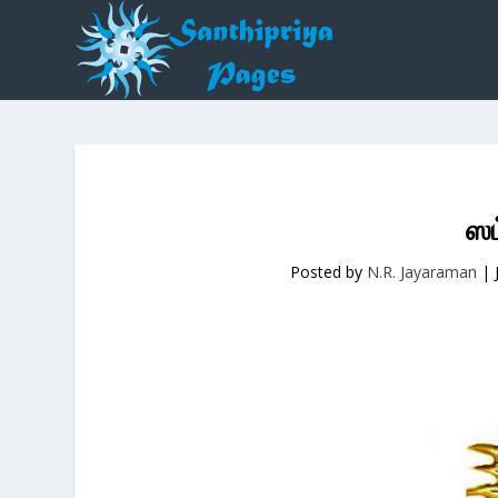
ஸம
Posted by
N.R. Jayaraman
|