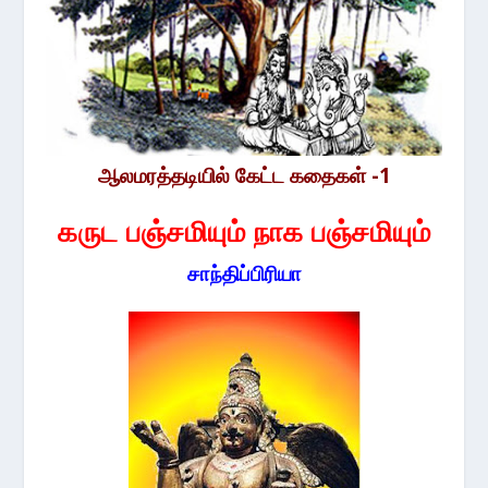
ஆலமரத்தடியில் கேட்ட கதைகள் -1
கருட பஞ்சமியும் நாக பஞ்சமியும்
சாந்திப்பிரியா