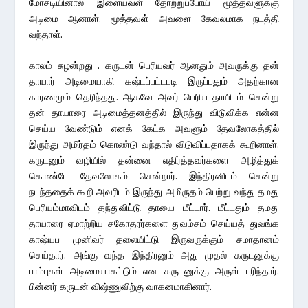
மோசடியினால் இளையவள் தோற்றுப்போய் மூத்தவளுக்கு
அடிமை ஆனாள். மூத்தவள் அவளை கேவலமாக நடத்தி
வந்தாள்.
காலம் சுழன்றது . கருடன் பெரியவர் ஆனதும் அவருக்கு தன்
தாயார் அடிமையாகி கஷ்டப்பட்டபடி இருப்பதும் அதற்கான
காரணமும் தெரிந்தது. ஆகவே அவர் பெரிய தாயிடம் சென்று
தன் தாயாரை அடிமைத்தனத்தில் இருந்து விடுவிக்க என்ன
செய்ய வேண்டும் எனக் கேட்க அவளும் தேவலோகத்தில்
இருந்து அமிர்தம் கொண்டு வந்தால் விடுவிப்பதாகக் கூறினாள்.
கருடனும் வழியில் தன்னை எதிர்த்தவர்களை அழித்துக்
கொண்டே தேவலோகம் சென்றார். இந்திரனிடம் சென்று
நடந்ததைக் கூறி அவரிடம் இருந்து அமிருதம் பெற்று வந்து தமது
பெரியம்மாவிடம் தந்துவிட்டு தாயை மீட்டார். மீட்டதும் தமது
தாயாரை ஏமாற்றிய சகோதரர்களை துவம்சம் செய்யத் துவங்க
காஷ்யப முனிவர் தலையிட்டு இருவருக்கும் சமாதானம்
செய்தார். அங்கு வந்த இந்திரனும் அது முதல் கருடனுக்கு
பாம்புகள் அடிமையாகட்டும் என கருடனுக்கு அருள் புரிந்தார்.
பின்னர் கருடன் விஷ்ணுவிற்கு வாகனமாகினார்.