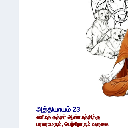
அத்தியாயம் 23
ஸ்ரீமத் தத்தர் ஆஸ்ரமத்திற்கு
பரசுராமரும், பெற்றோரும் வருகை