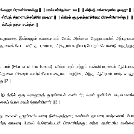
த ரங்கஹா பிரசன்னோஸ்து || || பரஸ்பார்தேவோ பவ || || ஸ்ரீமத் கணேஷாயே நமஹா || |
 ஸ்ரீமத் சீதா-ராமச்சந்திரே நமஹா || || ஸ்ரீமத் குரு-தத்தாத்ரேய: பிரசன்னோஸ்து || ||
ஸ்ரீமத் தத்த சமர்த்த ||
நான் கூறுவதை இன்னமும் கவனமாகக் கேள்; அன்னை ரேணுகையின் அற்புதமா
ரலைக் கேட்ட ஸ்ரீமத் பரசுராமர், அக்குரல் கூறியபடியே தம் கொண்டு வந்திருந
 மரம் (Flame of the forest), வில்வ மரம் மற்றும் வன்னி மரங்கள் ஆகியவ
, அதனை மிகவும் கவர்ச்சிகரமானதாக மாற்றின; அந்த ஆசிரமம் மலர்களாலும
ு||2||
்த இடத்தில் ஒரு அவதூதத் துறவியைக் கண்டார்; அவர் ஒளியின் வடிவமாகவ
்பதைப் போல அவர் தோன்றினார் ||3||
ரது கைகள் முழங்கால் வரை நீண்டிருந்தன; கண்கள் தாமரை மலர்களைப் போ
ந்த தாமரை போலப் பேரொளியுடன் பிரகாசித்தது; அந்த ஆசிரமமே அன்ன