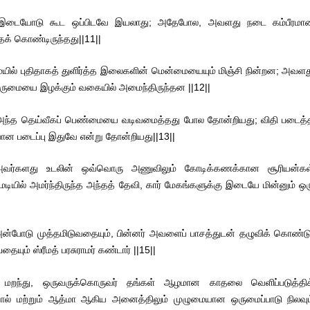
 இடையோடு கூட ஒப்பிடவே இயலாது; அதேபோல, அவளது நடை கம்பீரமா
் கொண்டிருந்தது||11||
ில் புதிதாகத் துளிர்த்த இலைகளின் மென்மையையும் மிஞ்சி நின்றன; அவளத
ுமையை இழக்கும் வகையில் அமைந்திருந்தன ||12||
 அந்த தெய்வீகப் பெண்மையை வடிவமைத்தது போல தோன்றியது; விதி படைத்
யான படைப்பு இதுவே என்று தோன்றியது||13||
, அவர்களது உடலின் ஒவ்வொரு அணுவிலும் கோடிக்கணக்கான சூரியன்கள
மடியில் அமர்ந்திருந்த அந்தத் தேவி, கார் மேகங்களுக்கு இடையே மின்னும் ஒர
ன்போடு முத்தமிடுவதையும், பின்னர் அவளைப் பாசத்துடன் தழுவிக் கொண்டு
யும் ஸ்ரீமத் பரசுராமர் கண்டார் ||15||
ே மறந்து, ஒருவருக்கொருவர் தங்கள் ஆழமான காதலை வெளிப்படுத்திக
ல் மற்றும் ஆத்மா ஆகிய அனைத்திலும் முழுமையான ஒருமைப்பாடு நிலவும