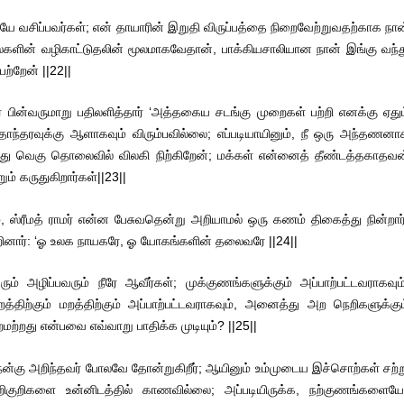
ேயே வசிப்பவர்கள்; என் தாயாரின் இறுதி விருப்பத்தை நிறைவேற்றுவதற்காக நான
்களின் வழிகாட்டுதலின் மூலமாகவேதான், பாக்கியசாலியான நான் இங்கு வந்த
ற்றேன் ||22||
ர் பின்வருமாறு பதிலளித்தார் ‘அத்தகைய சடங்கு முறைகள் பற்றி எனக்கு ஏதும
் தொந்தரவுக்கு ஆளாகவும் விரும்பவில்லை; எப்படியாயினும், நீ ஒரு அந்தணனா
ிருந்து வெகு தொலைவில் விலகி நிற்கிறேன்; மக்கள் என்னைத் தீண்டத்தகாதவன
ம் கருதுகிறார்கள்||23||
், ஸ்ரீமத் ராமர் என்ன பேசுவதென்று அறியாமல் ஒரு கணம் திகைத்து நின்றார்
ூறினார்: ‘ஓ உலக நாயகரே, ஓ யோகங்களின் தலைவரே ||24||
ம் அழிப்பவரும் நீரே ஆவீர்கள்; முக்குணங்களுக்கும் அப்பாற்பட்டவராகவும்
்திற்கும் மறத்திற்கும் அப்பாற்பட்டவராகவும், அனைத்து அற நெறிகளுக்கும
மற்றது என்பவை எவ்வாறு பாதிக்க முடியும்? ||25||
 நன்கு அறிந்தவர் போலவே தோன்றுகிறீர்; ஆயினும் உம்முடைய இச்சொற்கள் சற்ற
ிகுறிகளை உன்னிடத்தில் காணவில்லை; அப்படியிருக்க, நற்குணங்களைய