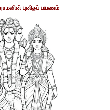
சுராமனின்
புனிதப் பயணம்