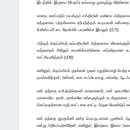
இடத்தில், இருமை (பேதம்) எவ்வாறு நுழைந்து பிரிவினை ஏற
மாயை எனப்படும் மயக்கும் சக்தியின் வலிமை அத்தக
எத்தகைய பந்தங்களை ஏற்படுத்தக் கூடியவள் என்பதை உணர
பேரின்ப வீட்டை நோக்கிப் பயணிக்க இயலும் ||17||
அந்தத் தெய்வீகத் தம்பதியரின் அத்தகைய லீலைகளுக்கு இ
வந்ததைச் சிறிதும் கவனிக்கவில்லை; எவ்விதமான கூ
காட்சியளித்தார் ||18||
எனினும், தெய்வீகக் குரல்கள் மூலம் உறுதிமொழி பெற்ற 
நமஸ்கரித்தார்; பின்னர், கை கூப்பியவாறு, எவ்வித ஆடம்ப
என் தந்தை சமீபத்தில்தான் காலமானார்; என் தாயாரோ, 
மகனாகிய நான், தாங்களே எங்களுக்குச் சடங்குகளை நட
செய்வதற்கான வழி காட்டலை காட்டி அருள வேண்டும் என
என் தந்தை ஜமதக்னி என்ற பெயருடனான முனிவர் ஆவார்
என்று அறியப்படுகிறேன்; எனினும், இறைவா, இவை அனைத்த