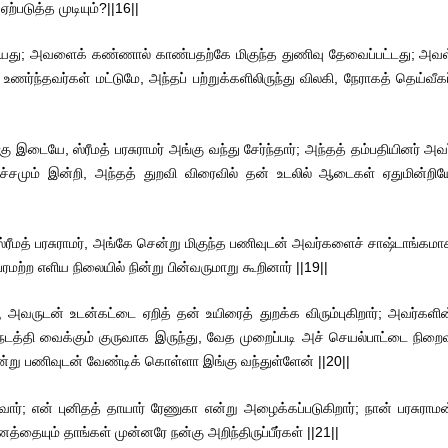
்படுத்த முடியும்?||16||
ையது; அவளைக் கண்ணால் காண்பதற்கே மிகுந்த துணிவு தேவைப்பட்டது; அவள
்ந்தவர்கள் மட்டுமே, அந்தப் பற்றுக்களிலிருந்து விலகி, நேராகத் தெய்வீகப
டையே, ஸ்ரீமத் பரசுராமர் அங்கு வந்து சேர்ந்தார்; அந்தத் தம்பதியினர் அவர
ச்சமும் இன்றி, அந்தத் துறவி விரைவில் தன் உடலில் ஆடைகள் ஏதுமின்றிய
ஸ்ரீமத் பரசுராமர், அங்கே சென்று மிகுந்த பணிவுடன் அவர்களைச் சாஷ்டாங்கமா
ரமற்ற எளிய நிலையில் நின்று பின்வருமாறு கூறினார் ||19||
அவருடன் உடன்கட்டை ஏறித் தன் உயிரைத் துறக்க விரும்புகிறார்; அவர்களின
த்தி வைக்கும் குருவாக இருந்து, வேத முறைப்படி அச் செயல்பாட்டை நிறைவ
்று பணிவுடன் வேண்டிக் கொள்ளா இங்கு வந்துள்ளேன் ||20||
; என் புனிதத் தாயார் ரேணுகா என்று அழைக்கப்படுகிறார்; நான் பரசுராமன
ையும் தாங்கள் முன்னரே நன்கு அறிந்திருப்பீர்கள் ||21||