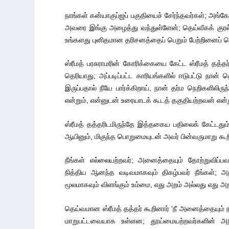
நாங்கள் கன்யாகுப்ஜப் பகுதியைச் சேர்ந்தவர்கள்; அங்க
அவரை இங்கு அழைத்து வந்துள்ளேன்; தெய்வீகக் குரல
உங்களது புனிதமான தரிசனத்தைப் பெறும் பேற்றினைப் பெ
ஸ்ரீமத் பரசுராமரின் கோரிக்கையை கேட்ட ஸ்ரீமத் தத்த
தெரியாது; அப்படிப்பட்ட காரியங்களில் ஈடுபட்டு நான
இருப்பதால் நீயே பார்க்கிறாய், நான் தர்ம நெறிகளில
என்றும், என்னுடன் உரையாடக் கூடத் தகுதியற்றவன் என்று
ஸ்ரீமத் தத்தரிடமிருந்தே இத்தகைய பதிலைக் கேட்டதும
ஆயினும், மிகுந்த பொறுமையுடன் அவர் பின்வருமாறு க
நீங்கள் எல்லையற்றவர்; அனைத்தையும் தோற்றுவிப்பவரு
நித்திய ஆனந்த வடிவமாகவும் திகழ்பவர் நீங்கள்; அறத
மூலமாகவும் விளங்கும் உம்மை, எது அறம் அல்லது எது அற
தெய்வமான ஸ்ரீமத் தத்தர் கூறினார் ‘நீ அனைத்தையும்
மாறுபட்டவையாக உள்ளன; தூய்மையற்றவர்களின் அற