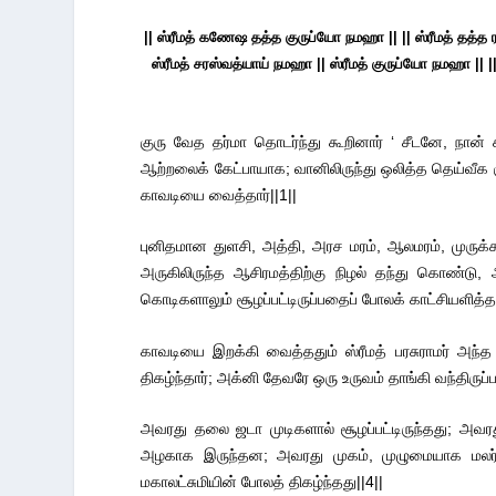
|| ஸ்ரீமத் கணேஷ தத்த குருப்யோ நமஹா || || ஸ்ரீமத் தத்
ஸ்ரீமத் சரஸ்வத்யாய் நமஹா || ஸ்ரீமத் குருப்யோ நமஹா || ||
குரு வேத தர்மா தொடர்ந்து கூறினார் ‘ சீடனே, 
ஆற்றலைக் கேட்பாயாக; வானிலிருந்து ஒலித்த தெய்வீக கு
காவடியை வைத்தார்||1||
புனிதமான துளசி, அத்தி, அரச மரம், ஆலமரம், முருக்க
அருகிலிருந்த ஆசிரமத்திற்கு நிழல் தந்து கொண்டு
கொடிகளாலும் சூழப்பட்டிருப்பதைப் போலக் காட்சியளித்தத
காவடியை இறக்கி வைத்ததும் ஸ்ரீமத் பரசுராமர் அந
திகழ்ந்தார்; அக்னி தேவரே ஒரு உருவம் தாங்கி வந்திருப
அவரது தலை ஜடா முடிகளால் சூழப்பட்டிருந்தது; அவ
அழகாக இருந்தன; அவரது முகம், முழுமையாக மலர்
மகாலட்சுமியின் போலத் திகழ்ந்தது||4||