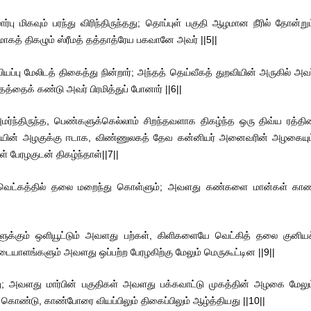
பு மிகவும் பரந்து விரிந்திருந்தது; தொப்புள் பகுதி ஆழமான நீரில் தோன்றும
டமாகத் திகழும் ஸ்ரீமத் தத்தாத்ரேய பகவானே அவர் ||5||
ியப்பு மேலிடத் திகைத்து நின்றார்; அந்தத் தெய்வீகத் துறவியின் அருகில் அவ
த்தைக் கண்டு அவர் பிரமித்துப் போனார் ||6||
் அமர்ந்திருந்த, பெண்களுக்கெல்லாம் சிறந்தவளாக திகழ்ந்த ஒரு திவ்ய ரத்தி
ியின் அழகுக்கு ஈடாக, விண்ணுலகத் தேவ கன்னியர் அனைவரின் அழகையும
 பேரழகுடன் திகழ்ந்தாள்||7||
 வெட்கத்தில் தலை மறைந்து கொள்ளும்; அவளது கண்களை மான்கள் கா
ுக்கும் ஒளியூட்டும் அவளது பற்கள், கிளிகளையே வெட்கித் தலை குனியச
ாளங்களும் அவளது ஒப்பற்ற பேரழகிற்கு மேலும் மெருகூட்டின ||9||
; அவளது மார்பின் பகுதிகள் அவளது பக்கவாட்டு முகத்தின் அழகை மேலும
்டு, காண்போரை வியப்பிலும் திகைப்பிலும் ஆழ்த்தியது ||10||