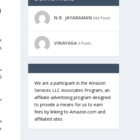
|
N.R. JAYARAMAN
660 Posts
ன
VINAYAGA
0 Posts
்த
ை
்
We are a participant in the Amazon
Services LLC Associates Program, an
affiliate advertising program designed
ே
to provide a means for us to earn
fees by linking to Amazon.com and
affiliated sites
ல
ை