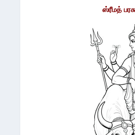
ஸ்ரீமத் பர