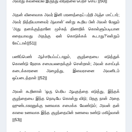
அவரது கவலையில் இருந்து விடுதலை பெறச் செய் ||50||
அதன் விளைவாக அவர் இனி மரணத்தைப் பற்றி அஞ்ச மாட்டார்;
அவர் நித்தியமானவர் ஆவான்’ என்று கூறிய பின் அவள் மேலும்
‘அது தனக்குத்தானே மூச்சுத் திணறிக் கொள்ளும்படியான
எதையாவது அதற்கு ஏன் கொடுக்கக் கூடாது?’என்றும்
கேட்டாள்||51||
பணிப்பெண் ஆச்சரியப்பட்டாலும், குழந்தையை எடுத்துக்
கொண்டு நேராக சமையலறைக்குச் சென்றாள்; அவள் கசாப்புக்
கடைக்காரனை அழைத்து, இளவரசனை அவனிடம்
ஒப்படைத்தாள் ||52||
அவள் கூறினாள் ‘ஒரு பெரிய ஆயுதத்தை எடுத்து, இந்தக்
குழந்தையை இந்த நொடியே கொன்று விடு; பிறகு நான் அதை
ஹுண்டாசுரனுக்கு உணவாக சமைக்க வேண்டும்; அவன் தன்
காலை உணவாக இந்த குழந்தையின் உணவை உண்டு மகிழ்வான்
||53||