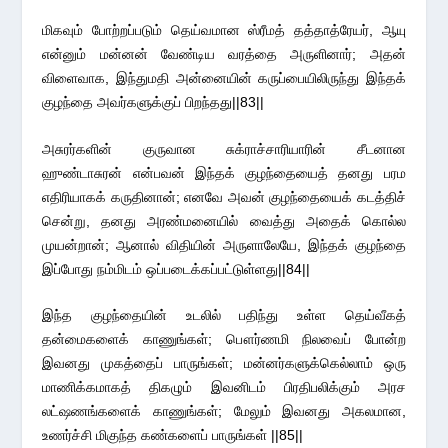
மிகவும் போற்றப்படும் தெய்வமான ஸ்ரீமத் தத்தாத்ரேயர், ஆயு
என்னும் மன்னன் வேண்டிய வரத்தை அருளினார்; அதன்
விளைவாக, இந்துமதி அன்னையின் கருப்பையிலிருந்து இந்தக்
குழந்தை அவர்களுக்குப் பிறந்தது||83||
அசுரர்களின் குருவான சுக்ராச்சாரியாரின் சீடனான
ஹுண்டாசுரன் என்பவன் இந்தக் குழந்தையைத் தனது பரம
எதிரியாகக் கருதினான்; எனவே அவன் குழந்தையைக் கடத்திச்
சென்று, தனது அரண்மனையில் வைத்து அதைக் கொல்ல
முயன்றான்; ஆனால் விதியின் அருளாலேயே, இந்தக் குழந்தை
இப்போது நம்மிடம் ஒப்படைக்கப்பட்டுள்ளது||84||
இந்த குழந்தையின் உடலில் பதிந்து உள்ள தெய்வீகத்
தன்மைகளைக் காணுங்கள்; பௌர்ணமி நிலவைப் போன்ற
இவனது முகத்தைப் பாருங்கள்; மன்னர்களுக்கெல்லாம் ஒரு
மாணிக்கமாகத் திகழும் இவனிடம் பிரதிபலிக்கும் அரச
லட்ஷணங்களைக் காணுங்கள்; மேலும் இவனது அகலமான,
உணர்ச்சி மிகுந்த கண்களைப் பாருங்கள் ||85||