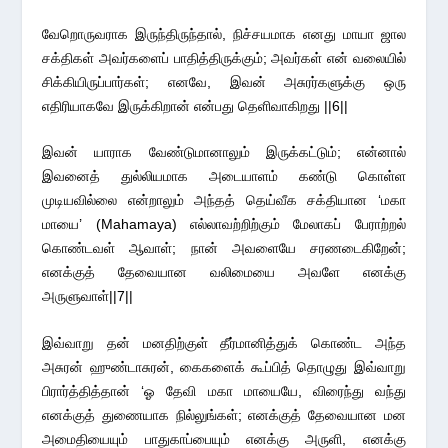
வேறொருவராக இருந்திருந்தால், நிச்சயமாக எனது மாயா ஜால
சக்திகள் அவர்களைப் பாதித்திருக்கும்; அவர்கள் என் வலையில்
சிக்கியிருப்பார்கள்; எனவே, இவன் அசுரர்களுக்கு ஒரு
எதிரியாகவே இருக்கிறான் என்பது தெளிவாகிறது ||6||
இவன் யாராக வேண்டுமானாலும் இருக்கட்டும்; என்னால்
இவனைத் துல்லியமாக அடையாளம் கண்டு கொள்ள
முடியவில்லை என்றாலும் அந்தத் தெய்வீக சக்தியான ‘மகா
மாயை’ (Mahamaya) எல்லாவற்றிற்கும் மேலாகப் பேராற்றல்
கொண்டவள் ஆவாள்; நான் அவளையே சரணடைகிறேன்;
எனக்குத் தேவையான வலிமையை அவளே எனக்கு
அருளுவாள்||7||
இவ்வாறு தன் மனதிற்குள் தீர்மானித்துக் கொண்ட அந்த
அசுரன் ஹுண்டாசுரன், கைகளைக் கூப்பித் தொழுது இவ்வாறு
பிரார்த்தித்தான் ‘ஓ தேவி மகா மாயையே, விரைந்து வந்து
எனக்குத் துணையாக நில்லுங்கள்; எனக்குத் தேவையான மன
அமைதியையும் பாதுகாப்பையும் எனக்கு அருளி, எனக்கு