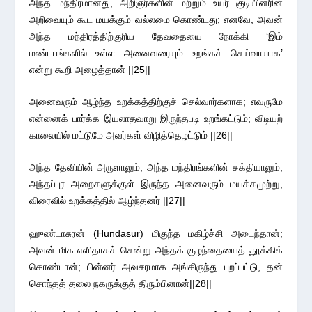
அந்த மந்திரமானது, அறிஞர்களின் மற்றும் உயர் குடியினரின்
அறிவையும் கூட மயக்கும் வல்லமை கொண்டது; எனவே, அவன்
அந்த மந்திரத்திற்குரிய தேவதையை நோக்கி ‘இம்
மண்டபங்களில் உள்ள அனைவரையும் உறங்கச் செய்வாயாக’
என்று கூறி அழைத்தான் ||25||
அனைவரும் ஆழ்ந்த உறக்கத்திற்குச் செல்வார்களாக; எவருமே
என்னைக் பார்க்க இயலாதவாறு இருந்தபடி உறங்கட்டும்; விடியற்
காலையில் மட்டுமே அவர்கள் விழித்தெழட்டும் ||26||
அந்த தேவியின் அருளாலும், அந்த மந்திரங்களின் சக்தியாலும்,
அந்தப்புர அறைகளுக்குள் இருந்த அனைவரும் மயக்கமுற்று,
விரைவில் உறக்கத்தில் ஆழ்ந்தனர் ||27||
ஹுண்டாசுரன் (Hundasur) மிகுந்த மகிழ்ச்சி அடைந்தான்;
அவன் மிக எளிதாகச் சென்று அந்தக் குழந்தையைத் தூக்கிக்
கொண்டான்; பின்னர் அவசரமாக அங்கிருந்து புறப்பட்டு, தன்
சொந்தத் தலை நகருக்குத் திரும்பினான்||28||