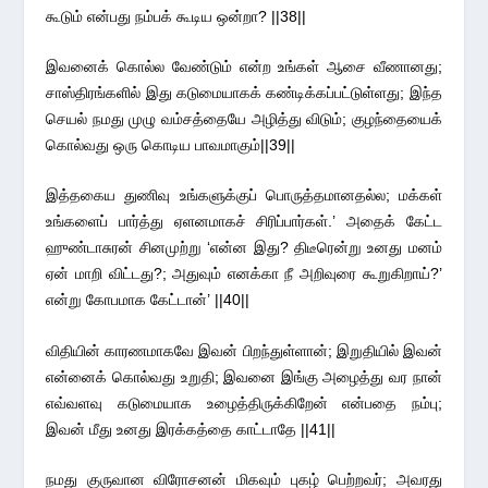
கூடும் என்பது நம்பக் கூடிய ஒன்றா? ||38||
இவனைக் கொல்ல வேண்டும் என்ற உங்கள் ஆசை வீணானது;
சாஸ்திரங்களில் இது கடுமையாகக் கண்டிக்கப்பட்டுள்ளது; இந்த
செயல் நமது முழு வம்சத்தையே அழித்து விடும்; குழந்தையைக்
கொல்வது ஒரு கொடிய பாவமாகும்||39||
இத்தகைய துணிவு உங்களுக்குப் பொருத்தமானதல்ல; மக்கள்
உங்களைப் பார்த்து ஏளனமாகச் சிரிப்பார்கள்.’ அதைக் கேட்ட
ஹுண்டாசுரன் சினமுற்று ‘என்ன இது? திடீரென்று உனது மனம்
ஏன் மாறி விட்டது?; அதுவும் எனக்கா நீ அறிவுரை கூறுகிறாய்?’
என்று கோபமாக கேட்டான்’ ||40||
விதியின் காரணமாகவே இவன் பிறந்துள்ளான்; இறுதியில் இவன்
என்னைக் கொல்வது உறுதி; இவனை இங்கு அழைத்து வர நான்
எவ்வளவு கடுமையாக உழைத்திருக்கிறேன் என்பதை நம்பு;
இவன் மீது உனது இரக்கத்தை காட்டாதே ||41||
நமது குருவான விரோசனன் மிகவும் புகழ் பெற்றவர்; அவரது