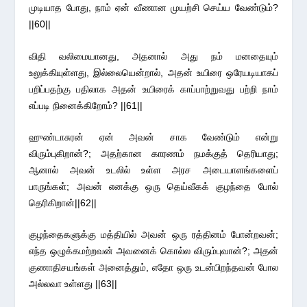
முடியாத போது, நாம் ஏன் வீணான முயற்சி செய்ய வேண்டும்?
||60||
விதி வலிமையானது, அதனால் அது நம் மனதையும்
உலுக்கியுள்ளது, இல்லையென்றால், அதன் உயிரை ஒரேயடியாகப்
பறிப்பதற்கு பதிலாக அதன் உயிரைக் காப்பாற்றுவது பற்றி நாம்
எப்படி நினைக்கிறோம்? ||61||
ஹுண்டாசுரன் ஏன் அவன் சாக வேண்டும் என்று
விரும்புகிறான்?; அதற்கான காரணம் நமக்குத் தெரியாது;
ஆனால் அவன் உடலில் உள்ள அரச அடையாளங்களைப்
பாருங்கள்; அவன் எனக்கு ஒரு தெய்வீகக் குழந்தை போல்
தெரிகிறான்||62||
குழந்தைகளுக்கு மத்தியில் அவன் ஒரு ரத்தினம் போன்றவன்;
எந்த ஒழுக்கமற்றவன் அவனைக் கொல்ல விரும்புவான்?; அதன்
குணாதிசயங்கள் அனைத்தும், எதோ ஒரு உடன்பிறந்தவன் போல
அல்லவா உள்ளது ||63||