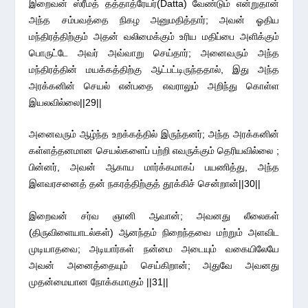
இறைவன் ஸ்ரீமத் தத்தாத்ரேயர்(Datta) வேண்டும் என்றுதான்
அந்த சம்பவத்தை நிகழ அனுமதித்தார்; அவன் ஓதிய
மந்திரத்திற்கும் அதன் வலிமைக்கும் உரிய மதிப்பை அளிக்கும்
பொருட்டே அவர் அவ்வாறு செய்தார்; அனைவரும் அந்த
மந்திரத்தின் மயக்கத்திற்கு ஆட்பட்டிருந்ததால், இது அந்த
அரக்கனின் செயல் என்பதை எவராலும் அறிந்து கொள்ள
இயலவில்லை||29||
அனைவரும் ஆழ்ந்த உறக்கத்தில் இருந்தனர்; அந்த அரக்கனின்
கள்ளத்தனமான செயல்களைப் பற்றி எவருக்கும் தெரியவில்லை ;
பின்னர், அவன் ஆகாய மார்க்கமாகப் பயணித்து, அந்த
இளவரசனைத் தன் நகரத்திற்குத் தூக்கிச் சென்றான்||30||
இறைவன் சர்வ ஞானி ஆவான்; அவனது லீலைகள்
(திருவிளையாடல்கள்) ஆனந்தம் நிறைந்தவை மற்றும் அளவிட
முடியாதவை; அடியார்கள் நன்மை அடையும் வகையிலேயே
அவன் அனைத்தையும் செய்கிறான்; அதுவே அவனது
முதன்மையான நோக்கமாகும் ||31||