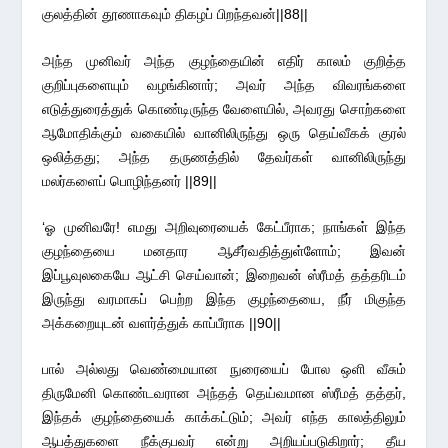
குலத்தின் தூணாகவும் திகழப் பிறந்தவன்||88||
அந்த முனிவர் அந்த குழந்தையின் எதிர் காலம் குறித்த
குறிப்புகளையும் வழங்கினார்; அவர் அந்த விவரங்களை
எடுத்துரைத்துக் கொண்டிருந்த வேளையில், அவரது சொற்களை
ஆமோதிக்கும் வகையில் வானிலிருந்து ஒரு தெய்வீகக் குரல்
ஒலித்தது; அந்த தருணத்தில் தேவர்கள் வானிலிருந்து
மலர்களைப் பொழிந்தனர் ||89||
‘ஓ முனிவரே! எமது அறிவுரையைக் கேட்பீராக; நாங்கள் இந்த
குழந்தையை மனதார ஆசீர்வதித்துள்ளோம்; இவன்
இப்பூவுலகையே ஆட்சி செய்வான்; இறைவன் ஸ்ரீமத் தத்தரிடம்
இருந்து வரமாகப் பெற்ற இந்த குழந்தையை, நீர் மிகுந்த
அக்கறையுடன் வளர்த்துக் காப்பீராக ||90||
பால் அல்லது வெண்மையான நுரையைப் போல ஒளி வீசும்
திருமேனி கொண்டவரான அந்தத் தெய்வமான ஸ்ரீமத் தத்தர்,
இந்தக் குழந்தையைக் காக்கட்டும்; அவர் எந்த காலத்திலும்
ஆபத்துகளை நீக்குபவர் என்று அறியப்படுகிறார்; தீய