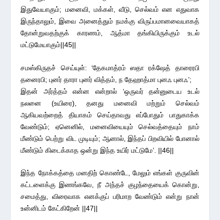
இதுவேயாகும்; மனைவி, மக்கள், வீடு, செல்வம் என எதுவாக
இருந்தாலும், இவை அனைத்தும் நமக்கு விருப்பமானவையாகத்
தோன்றுவதற்குக் காரணம், ஆத்மா தங்கியிருக்கும் உடல்
மட்டுமேயாகும்||45||
சமஸ்கிருதச் செய்யுள்: ‘தேகமாத்ரம் ஸதா ரக்ஷேத் தாரைரபி
தனைரபி; புனர் தாரா புனர் வித்தம், ந தேஹாத்மா புனஃ புனஃ’;
இதன் அர்த்தம் என்ன என்றால் ‘ஒருவர் தன்னுடைய உடல்
நலனை (உயிரை), தனது மனைவி மற்றும் செல்வம்
ஆகியவற்றைத் தியாகம் செய்தாவது எப்போதும் பாதுகாக்க
வேண்டும்; ஏனெனில், மனைவியையும் செல்வத்தையும் நாம்
மீண்டும் பெற்று விட முடியும்; ஆனால், இந்தப் பிறவியில் போனால்
மீண்டும் கிடைக்காத ஒன்று இந்த உயிர் மட்டுமே’. ||46||
இந்த நோக்கத்தை மனதிற் கொண்டே, மேலும் எங்கள் குருவின்
கட்டளைக்கு இணங்கவே, நீ அந்தச் குழந்தையைக் கொன்று,
சமைத்து, விரைவாக எனக்குப் பரிமாற வேண்டும் என்று நான்
உன்னிடம் கேட்கிறேன் ||47||