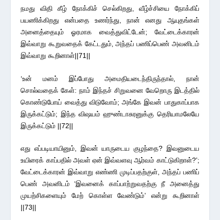
நமது விதி கீழ் நோக்கிச் செல்கிறது, வீழ்ச்சியை நோக்கிப்
பயணிக்கிறது என்பதை உணர்ந்து, நான் எனது ஆயுதங்கள்
அனைத்தையும் ஓரமாக வைத்துவிட்டேன்; வேட்டைக்காரன்
இவ்வாறு கூறுவதைக் கேட்டதும், அந்தப் பணிப்பெண் அவனிடம்
இவ்வாறு கூறினாள்||71||
‘உன் மனம் இப்போது அமைதியடைந்திருந்தால், நான்
சொல்வதைக் கேள்: நாம் இந்தச் சிறுவனை வேறொரு இடத்தில்
கொண்டுபோய் வைத்து விடுவோம்; அங்கே இவன் பாதுகாப்பாக
இருக்கட்டும்; இந்த விஷயம் ஹுண்டாசுரனுக்கு தெரியாமலேயே
இருக்கட்டும் ||72||
எது எப்படியாயினும், இவன் யாருடைய குழந்தை? இவனுடைய
உயிரைக் காப்பதில் அவள் ஏன் இவ்வளவு ஆர்வம் காட்டுகிறாள்?’;
வேட்டைக்காரன் இவ்வாறு எண்ணி முடிப்பதற்குள், அந்தப் பணிப்
பெண் அவனிடம் ‘இவனைக் காப்பாற்றுவதற்கு நீ அனைத்து
முயற்சிகளையும் மேற் கொள்ள வேண்டும்’ என்று கூறினாள்
||73||