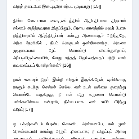
விதத் தடையோ இடையூறோ ஏற்பட முடியாது ||15||
திவ்ய லோகமான வைகுண்டத்தின் அதிபதியான திருமால்
எல்லாம் அறிந்தவராக இருப்பினும், பிரளய காலத்தில் அவர் யோக
நித்திரையில் ஆழ்ந்திருப்பார் என்பது அனைவரும் அறிந்ததே;
அந்த நேரத்தில் , நீயும் அவருடன் ஒன்றிணைந்து, அவரை
முழுமையாக ஆட் கொண்டு விளங்குகிறாய்;
அப்படியிருக்கையில், வேறு எந்தத் தெய்வத்தைப் பற்றி எவர்
கவலைப்படப் போகிறார்கள்?||16||
நான் உணவும் நீரும் இன்றி விரதம் இருக்கிறேன்; ஒவ்வொரு
நாளும் கடந்து செல்லச் செல்ல, என் உடல் வலிமை குறைந்து
கொண்டே வருகிறது; நீ என் மீது கருணை கொண்டு
பார்க்கவில்லை என்றால், நிச்சயமாக என் உயிர் பிரிந்து
விடும்||17||
ஓ பக்தர்களிடம் பேரன்பு கொண்ட அன்னையே, என் முன்
பிரசன்னமாகி எனக்கு அருள் புரிவாயாக; நீ விரும்பும் அளவு
மதுவையும் மாமிசத்தையும் பலியாகப் படைத்து உன்னை