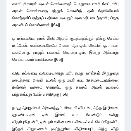
கசாப்புக்காரன் அவள் சொல்வதைப் பொறுமையாகக் கேட்டான்;
அவள் சொன்னதை ஏற்றுக் கொண்டு, தன் தோல்வியால்
கொந்தளிப்பதற்குப் பதிலாக அவனும் அமைதியடைந்தான்; பிறகு
அவளிடம் சொன்னான் ||64||
ஓ மங்கையே, நான் இனி அந்தக் குழந்தைக்குத் தீங்கு செய்ய
மாட்டேன், உண்மையிலேயே அவன் மீது ஒளி வீசுகின்றது; நான்
ஒவ்வொரு நாளும் பலரைக் கொன்றாலும், இன்று அவ்வாறு
செய்ய மனம் வரவில்லை ||65||
விதி எவ்வளவு வலிமையானது பார், நமது வாள்கள் இருமுறை
உடைந்தன; அவன் உடலில் ஒரு மயிர் கூட சேதமடையவில்லை;
மின்னல் வலிமை கொண்ட ஒரு கவசம் அவன் உடலைப்
பாதுகாப்பது போல் தெரிகிறது||66||
நமது ஆயுதங்கள் அனைத்தும் வீணாகி விட்டன; அந்த இழிவான
ஹுண்டாசுரன் ஏன் இவன் சாக வேண்டும் என்று
விரும்புகிறான்?; ஏன் நம் வலிமையை வீணடிக்கச் செய்கிறான்?;
இந்தச் சிறுவனைச் சூழ்ந்துள்ள விதியையும், அந்த விதி