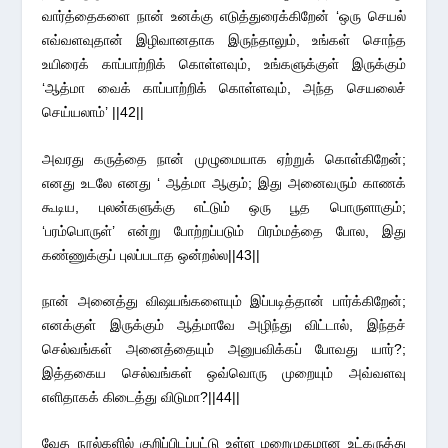
வார்த்தைகளை நான் உனக்கு எடுத்துரைக்கிறேன் ‘ஒரு செயல்
எவ்வளவுதான் இழிவானதாக இருந்தாலும், உங்கள் சொந்த
உயிரைக் காப்பாற்றிக் கொள்ளவும், உங்களுக்குள் இருக்கும்
‘ஆத்மா வைக் காப்பாற்றிக் கொள்ளவும், அந்த செயலைச்
செய்யலாம்’ ||42||
அவரது கருத்தை நான் முழுமையாக ஏற்றுக் கொள்கிறேன்;
எனது உடலே எனது ‘ ஆத்மா ஆகும்; இது அனைவரும் காணக்
கூடிய, புலன்களுக்கு எட்டும் ஒரு பூத பொருளாகும்;
‘பரம்பொருள்’ என்று போற்றப்படும் பிரம்மத்தை போல, இது
கண்ணுக்குப் புலப்படாத ஒன்றல்ல||43||
நான் அனைத்து விஷயங்களையும் இப்படித்தான் பார்க்கிறேன்;
எனக்குள் இருக்கும் ஆத்மாவே அழிந்து விட்டால், இந்தச்
செல்வங்கள் அனைத்தையும் அனுபவிக்கப் போவது யார்?;
இத்தகைய செல்வங்கள் ஒவ்வொரு முறையும் அவ்வளவு
எளிதாகக் கிடைத்து விடுமா?||44||
வேத நூல்களில் குறிப்பிடப்பட்டு உள்ள மறைமுகமான உட்கருத்து