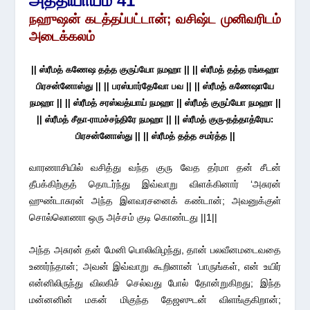
அத்தியாயம் 41
நஹுஷன் கடத்தப்பட்டான்;
வசிஷ்ட முனிவரிடம்
அடைக்கலம்
|| ஸ்ரீமத் கணேஷ தத்த குருப்யோ நமஹா || || ஸ்ரீமத் தத்த ரங்கஹா
பிரசன்னோஸ்து || || பரஸ்பார்தேவோ பவ || || ஸ்ரீமத் கணேஷாயே
நமஹா || || ஸ்ரீமத் சரஸ்வத்யாய் நமஹா || ஸ்ரீமத் குருப்யோ நமஹா ||
|| ஸ்ரீமத் சீதா-ராமச்சந்திரே நமஹா || || ஸ்ரீமத் குரு-தத்தாத்ரேய:
பிரசன்னோஸ்து || || ஸ்ரீமத் தத்த சமர்த்த ||
வாரணாசியில் வசித்து வந்த குரு வேத தர்மா தன் சீடன்
தீபக்கிற்குத் தொடர்ந்து இவ்வாறு விளக்கினார் ‘அசுரன்
ஹுண்டாசுரன் அந்த இளவரசனைக் கண்டான்; அவனுக்குள்
சொல்லொணா ஒரு அச்சம் குடி கொண்டது ||1||
அந்த அசுரன் தன் மேனி பொலிவிழந்து, தான் பலவீனமடைவதை
உணர்ந்தான்; அவன் இவ்வாறு கூறினான் ‘பாருங்கள், என் உயிர்
என்னிலிருந்து விலகிச் செல்வது போல் தோன்றுகிறது; இந்த
மன்னனின் மகன் மிகுந்த தேஜஸுடன் விளங்குகிறான்;