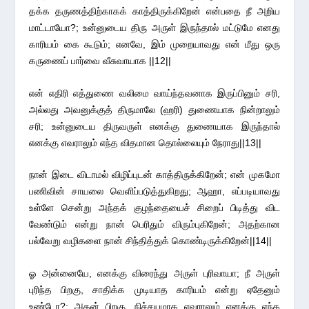
தக்க தருணத்திற்காகக் காத்திருக்கிறேன் என்பதை நீ அறிய
மாட்டாயோ?; உன்னுடைய திரு அருள் இருந்தால் மட்டுமே எனது
காரியம் கை கூடும்; எனவே, இம் முறையாவது என் மீது ஒரு
கருணைப் பார்வை வீசுவாயாக ||12||
என் எதிரி எத்துணை வலிமை வாய்ந்தவனாக இருப்பினும் சரி,
அல்லது அவனுக்குத் திருமாலே (ஹரி) துணையாக நின்றாலும்
சரி; உன்னுடைய திருவருள் எனக்கு துணையாக இருந்தால்
எனக்கு எவராலும் எந்த விதமான தொல்லையும் நேராது||13||
நான் இடை விடாமல் விழிப்புடன் காத்திருக்கிறேன்; என் முகமோ
பணிவின் சாயலை வெளிப்படுத்துகிறது; ஆஹா, எப்படியாவது
உள்ளே சென்று அந்தக் குழந்தையைச் சிறைப் பிடித்து விட
வேண்டும் என்று நான் பெரிதும் விரும்புகிறேன்; அதற்கான
பல்வேறு வழிகளை நான் சிந்தித்துக் கொண்டிருக்கிறேன்||14||
ஓ அன்னையே, எனக்கு விரைந்து அருள் புரிவாயா; நீ அருள்
புரிந்த பிறகு, சாதிக்க முடியாத காரியம் என்று ஏதேனும்
உண்டோ?; அதன் பிறகு, நிச்சயமாக எவராலும் எனக்கு எந்த