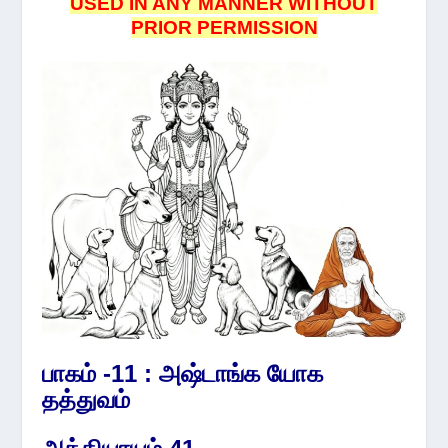
USED IN ANY MANNER WITHOUT
PRIOR PERMISSION
பாகம் -11 : அஷ்டாங்க யோக
தத்துவம்