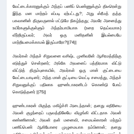
வேட்டைக்காரனுக்கும் அந்தப் பணிப் பெண்ணுக்கும் திடீரென்று
இந்த மன மாற்றம் எப்படி ஏற்பட்டது?; அது ஸ்ரீமத் தத்த
பகவானின் திருவருளால் மட்டுமே நிகழ்ந்தது; அவரே அனைத்து
உயிர்களுக்குள்ளும் அந்தர்யாமியாக (உறை தெய்வமாக)
வீற்றிருப்பவர்; அவர் ஒரு மனிதனின் இயல்பையே
மாற்றியமைக்காமல் இருப்பாரோ?||74||
அவர்கள் அந்தச் சிறுவனை வசிஷ்ட முனிவரின் ஆசிரமத்திற்கு
எடுத்துச் சென்றனர்; அங்கே அவனைப் பத்திரமாக விட்டு
விட்டுத் திரும்புகையில், அவர்கள் ஒரு மான் குட்டையை
வேட்டையாடினர்; அந்த மான் குட்டியை வெட்டி சமைத்து, அந்தச்
சிறுவனுக்குப் பதிலாக ஹுண்டாசுரனிடம் கொண்டு போய்
கொடுத்தனர் ||75||
ஹுண்டாசுரன் மிகுந்த மகிழ்ச்சி அடைந்தான்; தனது எதிரியை
அவன் குழந்தைப் பருவத்திலேயே விழுங்கி விட்டதாக அவன்
எண்ணினான்; அவன் தன் மனைவி, சமையல்காரன் மற்றும்
பணிப்பெண் ஆகியோரை முழுமையாக நம்பினான்; தனது