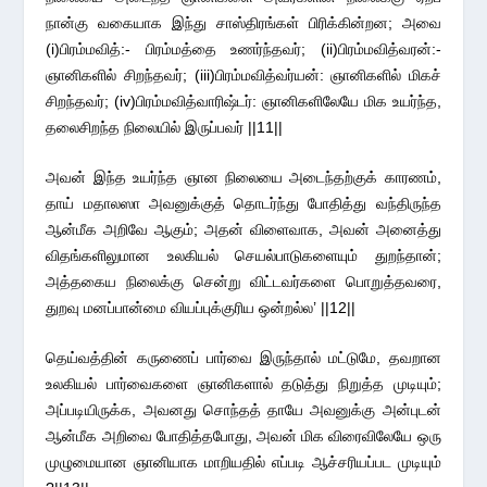
நான்கு வகையாக இந்து சாஸ்திரங்கள் பிரிக்கின்றன; அவை
(i)பிரம்மவித்:- பிரம்மத்தை உணர்ந்தவர்; (ii)பிரம்மவித்வரன்:-
ஞானிகளில் சிறந்தவர்; (iii)பிரம்மவித்வர்யன்: ஞானிகளில் மிகச்
சிறந்தவர்; (iv)பிரம்மவித்வாரிஷ்டர்: ஞானிகளிலேயே மிக உயர்ந்த,
தலைசிறந்த நிலையில் இருப்பவர் ||11||
அவன் இந்த உயர்ந்த ஞான நிலையை அடைந்தற்குக் காரணம்,
தாய் மதாலஸா அவனுக்குத் தொடர்ந்து போதித்து வந்திருந்த
ஆன்மீக அறிவே ஆகும்; அதன் விளைவாக, அவன் அனைத்து
விதங்களிலுமான உலகியல் செயல்பாடுகளையும் துறந்தான்;
அத்தகைய நிலைக்கு சென்று விட்டவர்களை பொறுத்தவரை,
துறவு மனப்பான்மை வியப்புக்குரிய ஒன்றல்ல’ ||12||
தெய்வத்தின் கருணைப் பார்வை இருந்தால் மட்டுமே, தவறான
உலகியல் பார்வைகளை ஞானிகளால் தடுத்து நிறுத்த முடியும்;
அப்படியிருக்க, அவனது சொந்தத் தாயே அவனுக்கு அன்புடன்
ஆன்மீக அறிவை போதித்தபோது, அவன் மிக விரைவிலேயே ஒரு
முழுமையான ஞானியாக மாறியதில் எப்படி ஆச்சரியப்பட முடியும்