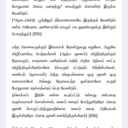
போதுமான அளவு மறைத்து* வைத்துக் கொண்டு இருக்க
வேண்டும்.
{*ஆடையின்றி, முற்றிலும் நிர்வாணமாகவே இருத்தல் வேண்டும்
என்ற அறிவுரை, தனிமையில் வாழும் பல துறவிகளுக்கு இன்றும்
பொருந்தும்} ||55||
மற்ற அனைவருக்கும் இரவாகக் தோன்றுவது எதுவோ, அதுவே
விழிப்புணர்வு பெற்றவர்கள் (ஆத்ம ஞானம்) விழித்திருக்கும்
நேரமாகும்; சாதாரண மனிதர்கள் எதில் அதிக ஆர்வம் காட்டி
விழித்திருக்கிறார்களோ (பொருள் ஈட்டுதல், சிற்றின்பங்கள்,
உலகியல் ஆசைகள்) அந்த விஷயங்களை ஒரு ஞானி ஒரு
கனவாகவோ அல்லது தேவையற்ற ஒன்றாகவோ கருதி
போதுமான உறக்கத்தைப் பெற வேண்டும்.
{விளக்கம்: இதில் என்ன கூறப்பட்டு உள்ளது என்பதை
சுருக்கமாகச் சொன்னால், உலகம் எதைப் போற்றுகிறதோ அதை
ஞானி பொருட்படுத்துவதில்லை; உலகம் எதை அறியாமல்
இருக்கிறதோ அதை ஞானி உணர்ந்திருக்கிறார்} ||56||