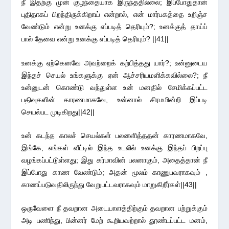
நீ இதற்கு முன் குழந்தையாக இருந்ததில்லை; இப்போதுதான்
புதிதாகப் பிறந்திருக்கிறாய் என்றால், என் மார்பகத்தை உறிஞ்ச
வேண்டும் என்று உனக்கு எப்படித் தெரியும்?; உனக்குத் தாய்ப்
பால் தேவை என்று உனக்கு எப்படித் தெரியும்? ||41||
உனக்கு ஏற்கெனவே அவற்றைக் கற்பித்தது யார்?; உன்னுடைய
இந்தச் செயல் உங்களுக்கு ஏன் ஆச்சரியமளிக்கவில்லை?; நீ
உன்னுடன் கொண்டு வந்துள்ள உன் மனதில் சேமிக்கப்பட்ட
பதிவுகளின் காரணமாகவே, உன்னால் சிரமமின்றி இப்படி
செயல்பட முடிகிறது||42||
உன் கடந்த காலச் செயல்கள் பலனளித்ததன் காரணமாகவே,
இங்கே, எங்கள் வீட்டில் இந்த உடலில் உனக்கு இந்தப் பிறப்பு
வழங்கப்பட்டுள்ளது; இது கர்மாவின் பலனாகும், அதைத்தான் நீ
இப்போது காண வேண்டும்; அதன் மூலம் காணுபவராகவும் ,
காணப்படுவதிலிருந்து வேறுபட்டவராகவும் மாறுகிறீர்கள்||43||
ஒருவேளை நீ தவறான அடையாளத்திற்கும் தவறான பற்றுக்கும்
அடி பணிந்து, பின்னர் மேற் கூறியவற்றால் தூண்டப்பட்ட மனம்,