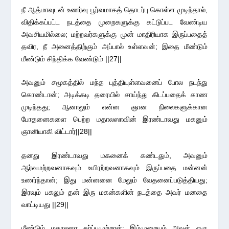
நீ ஆத்மாவுடன் உணர்வு பூர்வமாகத் தொடர்பு கொள்ள முடிந்தால்,
விதிக்கப்பட்ட நடத்தை முறைகளுக்கு கட்டுப்பட வேண்டிய
அவசியமில்லை; மற்றவர்களுக்கு முன் மாதிரியாக இருப்பதைத்
தவிர, நீ அனைத்திற்கும் அப்பால் உள்ளவன்; இதை மீண்டும்
மீண்டும் சிந்திக்க வேண்டும் ||27||
அவனும் சமூகத்தில் மந்த புத்தியுள்ளவனைப் போல நடந்து
கொண்டான்; அடிக்கடி தரையில் சாய்ந்து கிடப்பதைக் காண
முடிந்தது; ஆனாலும் என்ன ஞான நிலைகளுக்கான
போதனைகளை பெற்ற மதாலஸாவின் இரண்டாவது மகனும்
ஞானியாகி விட்டார்||28||
தனது இரண்டாவது மகனைக் கண்டதும், அவனும்
ஆர்வமற்றவனாகவும் உயிரற்றவனாகவும் இருப்பதை மன்னன்
உணர்ந்தான்; இது மன்னனை மேலும் வேதனைப்படுத்தியது;
இரவும் பகலும் தன் இரு மகன்களின் நடத்தை அவர் மனதை
வாட்டியது ||29||
மீண்டும் மதாலஸா கர்ப்பமுற்றாள்; இம்முறையும் அவள் ஒரு