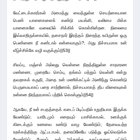
வேட்டைக்காரர்கள் அமைத்து வைத்துள்ள செயற்கையான
பெண் யானைகளைக் கண்டு மயங்கி, வலிமை மிக்க
யானைகளே வலையில் சிக்கிக் கொள்கின்றன. நிலைமை
இவ்வாறிருக்கையில், தசைநார் இரத்தம் நிறைந்த உயிருள்ள ஒரு
பெண்ணை நீ கண்டால் என்னவாகும்?; அது நிச்சயமாக உன்
வீழ்ச்சிக்கே வழி வகுக்கும்||53||
சிவப்பு, மஞ்சள் அல்லது வெள்ளை நிறத்திலுள்ள சாதாரண
மண்ணை, முறையே செம்பு, தங்கம் மற்றும் வெள்ளி என்று
தவறாகக் கருதி, அதை உன் மணிக்கட்டில் அணிந்து கொண்டு
பெருமையாகப் பறை சாற்றினால், நிச்சயமாகத் தீய விளைவுகள்
உன்னை நிரந்தரமாகப் பற்றிக் கொள்ளும்||54||
ஆகவே, நீ உன் சபதத்தைக் கடைப் பிடிப்பதில் உறுதியாக இருக்க
வேண்டும்; யாரிடமும் எதையும் யாசிக்காமல், உனக்குக்
கிடைக்கும் உணவை உண்டு வாழ வேண்டும்; தேவையற்ற
உறக்கத்திற்கு ஆட்படாமல், தரையிலேயே படுத்து ஓய்வெடுக்க
வேண்டும்; மேலும், உன் அந்தரங்க உறுப்புகளை மட்டும்