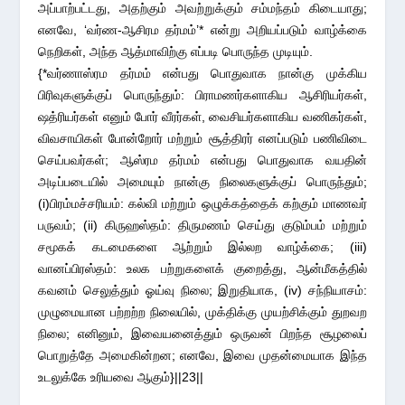
அப்பாற்பட்டது, அதற்கும் அவற்றுக்கும் சம்மந்தம் கிடையாது;
எனவே, ‘வர்ண-ஆசிரம தர்மம்’* என்று அறியப்படும் வாழ்க்கை
நெறிகள், அந்த ஆத்மாவிற்கு எப்படி பொருந்த முடியும்.
{*வர்ணாஸ்ரம தர்மம் என்பது பொதுவாக நான்கு முக்கிய
பிரிவுகளுக்குப் பொருந்தும்: பிராமணர்களாகிய ஆசிரியர்கள்,
ஷத்ரியர்கள் எனும் போர் வீரர்கள், வைசியர்களாகிய வணிகர்கள்,
விவசாயிகள் போன்றோர் மற்றும் சூத்திரர் எனப்படும் பணிவிடை
செய்பவர்கள்; ஆஸ்ரம தர்மம் என்பது பொதுவாக வயதின்
அடிப்படையில் அமையும் நான்கு நிலைகளுக்குப் பொருந்தும்;
(i)பிரம்மச்சரியம்: கல்வி மற்றும் ஒழுக்கத்தைக் கற்கும் மாணவர்
பருவம்; (ii) கிருஹஸ்தம்: திருமணம் செய்து குடும்பம் மற்றும்
சமூகக் கடமைகளை ஆற்றும் இல்லற வாழ்க்கை; (iii)
வானப்பிரஸ்தம்: உலக பற்றுகளைக் குறைத்து, ஆன்மீகத்தில்
கவனம் செலுத்தும் ஓய்வு நிலை; இறுதியாக, (iv) சந்நியாசம்:
முழுமையான பற்றற்ற நிலையில், முக்திக்கு முயற்சிக்கும் துறவற
நிலை; எனினும், இவையனைத்தும் ஒருவன் பிறந்த சூழலைப்
பொறுத்தே அமைகின்றன; எனவே, இவை முதன்மையாக இந்த
உடலுக்கே உரியவை ஆகும்}||23||