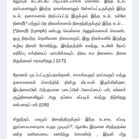
எலும்புக் கூட்டையே அடிப்படையாகக் கொண்ட இந்த உடல்,
நரம்புகளாலும் இரத்த நாளங்களாலும் பின்னப்பட்டிருக்கும் இந்த
உடல், தசைகளால் நிறப்பப்பட்டு இருக்கும் இந்த உடல், உள்ளே
நிணநீர்* மற்றும் பிற திரவங்களால் நிறைந்திருக்கும் இந்த உடல்…
{*நிணநீர் (Lymph) என்பது வெள்ளை அணுக்களைக் கொண்ட
ஒரு நிறமற்ற, தெளிவான திரவமாகும்; இது திசுக்களில் இருந்து
கழிவு நீரைச் சேகரித்து, இரத்தத்தில் கலந்து, உடலின் நோய்
எதிர்ப்பு சக்தியைப் பராமரிக்கவும், திரவ சம நிலையை நிலை
நிறுத்தவும் உதவுகிறது.} ||17||
தோலால் மூடப்பட்டிருப்பதால்தான், காகங்களும் நாய்களும் வந்து
தசைகளைக் கொத்தித் தின்று விடாமல் இருக்கின்றன;
இயற்கையின் அற்புதமான படைப்பின் அமைப்பைப் பார்; எல்லாச்
சூழ்நிலைகளிலும் அது நம்மை எப்படிக் காத்து நிற்கிறது
என்பதைப் பார் ||18||
சிறுநீரும், மலமும் நிறைந்திருக்கும் இந்த உடலை, எப்படி
தூய்மையானதாக கருத முடியும்?; ஆகவே இதனை சிறந்ததல்ல
என்ற உண்மையை உணர்ந்து கொண்டு , இதன் மீது