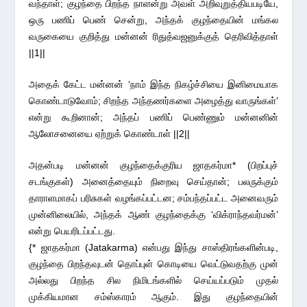
வந்தாள்; குழந்தை பிறந்த நாளன்று அவள் அறிவுறுத்தியபடியே,
ஒரு பணிப் பெண் சென்று, அந்தக் குழந்தையின் மங்கல
வருகையை குறித்து மன்னன் ரிதுத்வஜனுக்குத் தெரிவித்தாள்
||1||
அதைக் கேட்ட மன்னன் ‘நாம் இந்த நிகழ்ச்சியை இனிமையாக
கொண்டாடுவோம்; சிறந்த அந்தணர்களை அழைத்து வாருங்கள்’
என்று கூறினான்; அந்தப் பணிப் பெண்ணும் மன்னனின்
ஆலோசனையை ஏற்றுக் கொண்டாள் ||2||
அதன்படி மன்னன் குழந்தைக்குரிய ஜாதகர்மா* (பிறப்புச்
சடங்குகள்) அனைத்தையும் நிறைவு செய்தான்; பலருக்கும்
தாராளமாகப் பரிசுகள் வழங்கப்பட்டன; சம்பந்தப்பட்ட அனைவரும்
முன்னிலையில், அந்தக் ஆண் குழந்தைக்கு ‘விக்ராந்தவர்மன்’
என்று பெயரிடப்பட்டது.
{* ஜாதகர்மா (Jatakarma) என்பது இந்து சாஸ்திரங்களின்படி,
குழந்தை பிறந்தவுடன் தொப்புள் கொடியை வெட்டுவதற்கு முன்
அல்லது பிறந்த சில நிமிடங்களில் செய்யப்படும் முதல்
முக்கியமான சம்ஸ்காரம் ஆகும். இது குழந்தையின்