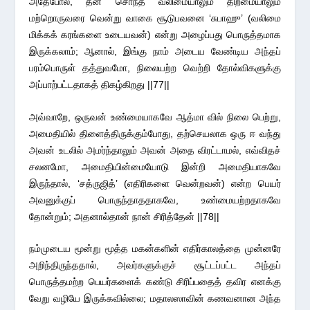
அதேபோல, தன் சொந்த வலிமையாலும் திறமையாலும்
மற்றொருவரை வென்று வாகை சூடுபவனை ‘சுபாஹு’ (வலிமை
மிக்கக் கரங்களை உடையவன்) என்று அழைப்பது பொருத்தமாக
இருக்கலாம்; ஆனால், இங்கு நாம் அடைய வேண்டிய அந்தப்
பரம்பொருள் தத்துவமோ, நிலையற்ற வெற்றி தோல்விகளுக்கு
அப்பாற்பட்டதாகத் திகழ்கிறது ||77||
அவ்வாறே, ஒருவன் உண்மையாகவே ஆத்மா வில் நிலை பெற்று,
அமைதியில் திளைத்திருக்கும்போது, தற்செயலாக ஒரு ஈ வந்து
அவன் உடலில் அமர்ந்தாலும் அவன் அதை விரட்டாமல், எவ்விதச்
சலனமோ, அமைதியின்மையோடு இன்றி அமைதியாகவே
இருந்தால், ‘சத்ருஜித்’ (எதிரிகளை வென்றவன்) என்ற பெயர்
அவனுக்குப் பொருந்தாததாகவே, உண்மையற்றதாகவே
தோன்றும்; அதனால்தான் நான் சிரித்தேன் ||78||
நம்முடைய மூன்று மூத்த மகன்களின் எதிர்காலத்தை முன்னரே
அறிந்திருந்ததால், அவர்களுக்குச் சூட்டப்பட்ட அந்தப்
பொருத்தமற்ற பெயர்களைக் கண்டு சிரிப்பதைத் தவிர எனக்கு
வேறு வழியே இருக்கவில்லை; மதாலஸாவின் கணவனான அந்த