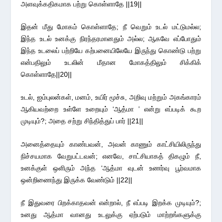
அளவுக்கதிகமாக பற்று கொள்ளாதே ||19||
இதன் மீது மோகம் கொள்ளாதே; நீ வெறும் உடல் மட்டுமல்ல;
இந்த உடல் உனக்கு நிரந்தரமானதும் அல்ல; ஆகவே எப்போதும்
இந்த உடலைப் பற்றியே கற்பனையிலேயே இருந்து கொண்டு பற்று
என்பதிலும் உடலின் மீதான மோகத்திலும் சிக்கிக்
கொள்ளாதே||20||
உடல், ஐம்புலன்கள், மனம், உயிர் மூச்சு, அறிவு மற்றும் அகங்காரம்
ஆகியவற்றை உள்ளே உறையும் ‘ஆத்மா ’ என்று எப்படிக் கூற
முடியும்?; அதை சற்று சிந்தித்துப் பார் ||21||
அனைத்தையும் காண்பவன், அவன் காணும் காட்சியிலிருந்து
நிச்சயமாக வேறுபட்டவன்; எனவே, சாட்சியாகத் திகழும் நீ,
உனக்குள் ஒளிரும் அந்த ‘ஆத்மா வுடன் உணர்வு பூர்வமாக
ஒன்றிணைந்து இருக்க வேண்டும் ||22||
நீ இதுவரை பிறக்காதவன் என்றால், நீ எப்படி இறக்க முடியும்?;
உனது ஆத்மா வானது உடலுக்கு ஏற்படும் மாற்றங்களுக்கு