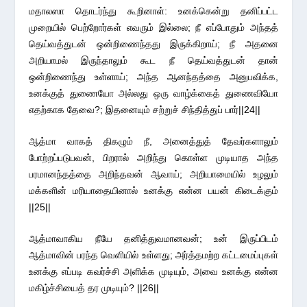
மதாலஸா தொடர்ந்து கூறினாள்: உனக்கென்று தனிப்பட்ட
முறையில் பெற்றோர்கள் எவரும் இல்லை; நீ எப்போதும் அந்தத்
தெய்வத்துடன் ஒன்றிணைந்தது இருக்கிறாய்; நீ அதனை
அறியாமல் இருந்தாலும் கூட நீ தெய்வத்துடன் தான்
ஒன்றிணைந்து உள்ளாய்; அந்த ஆனந்தத்தை அனுபவிக்க,
உனக்குத் துணையோ அல்லது ஒரு வாழ்க்கைத் துணைவியோ
எதற்காக தேவை?; இதனையும் சற்றுச் சிந்தித்துப் பார்||24||
ஆத்மா வாகத் திகழும் நீ, அனைத்துத் தேவர்களாலும்
போற்றப்படுபவன், பிறரால் அறிந்து கொள்ள முடியாத அந்த
பரமானந்தத்தை அறிந்தவன் ஆவாய்; அறியாமையில் உழலும்
மக்களின் மரியாதையினால் உனக்கு என்ன பயன் கிடைக்கும்
||25||
ஆத்மாவாகிய நீயே தனித்துவமானவன்; உன் இருப்பிடம்
ஆத்மாவின் பரந்த வெளியில் உள்ளது; அர்த்தமற்ற கட்டமைப்புகள்
உனக்கு எப்படி கவர்ச்சி அளிக்க முடியும், அவை உனக்கு என்ன
மகிழ்ச்சியைத் தர முடியும்? ||26||