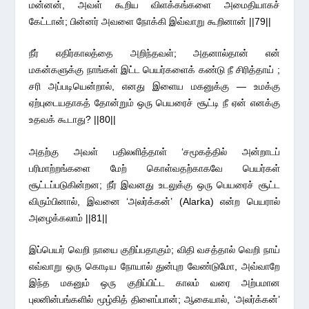
மன்னன், அவள் கூறிய விளக்கங்களை அமைதியாகச்
கேட்டான்; பின்னர் அவளை நோக்கி இவ்வாறு கூறினான் ||79||
நீர் எதிர்காலத்தை அறிந்தவள்; அதனால்தான் என்
மகன்களுக்கு நாங்கள் இட்ட பெயர்களைக் கண்டு நீ சிரித்தாய் ;
சரி அப்படியென்றால், எனது இளைய மகனுக்கு — உமக்கு
ஏற்புடையதாகத் தோன்றும் ஒரு பெயரைச் சூட்டி நீ ஏன் எனக்கு
உதவக் கூடாது? ||80||
அதற்கு அவள் பதிலளித்தாள் ‘சமூகத்தில் அன்றாடப்
பரிமாற்றங்களை மேற் கொள்வதற்காகவே பெயர்கள்
சூட்டப்படுகின்றன; நீர் இவனது உடலுக்கு ஒரு பெயரைச் சூட்ட
விரும்பினால், இவனை ‘அலர்க்கன்’ (Alarka) என்ற பெயரால்
அழைக்கலாம் ||81||
இப்பெயர் வெறி நாயை குறிப்பதாகும்; விதி வசத்தால் வெறி நாய்
எவ்வாறு ஒரு கொடிய நோயால் துன்புற வேண்டுமோ, அவ்வாறே
இந்த மகனும் ஒரு குறிப்பிட்ட காலம் வரை அற்பமான
புலனின்பங்களில் மூழ்கித் திளைப்பான்; ஆகையால், ‘அலர்க்கன்’