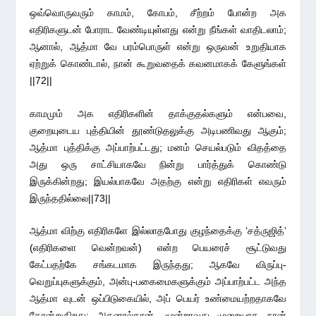
ஒவ்வொருவரும் காமம், கோபம், சீற்றம் போன்ற அக
எதிரிகளுடன் போராட வேண்டியுள்ளது என்று நீங்கள் வாதிடலாம்;
ஆனால், ஆத்மா வே பரம்பொருள் என்று ஒருவன் உறுதியாக
ஏற்றுக் கொண்டால், நான் கூறுவதைக் கவனமாகக் கேளுங்கள்
||72||
காமமும் அக எதிரிகளின் தாக்குதல்களும் என்பவை,
குறையுடைய புத்தியின் தூண்டுதலுக்கு அடிபணிவது ஆகும்;
ஆத்மா புத்திக்கு அப்பாற்பட்டது; மனம் செயல்படும் விதத்தை
அது ஒரு சாட்சியாகவே நின்று பார்த்துக் கொண்டு
இருக்கின்றது; இயல்பாகவே அதற்கு என்று எதிரிகள் எவரும்
இருந்ததில்லை||73||
ஆத்மா விற்கு எதிரிகளே இல்லாதபோது குழந்தைக்கு ‘சத்ருஜித்’
(எதிரிகளை வென்றவன்) என்ற பெயரைச் சூட்டுவது
கேட்பதற்கே சங்கடமாக இருந்தது; ஆகவே விருப்பு-
வெறுப்புகளுக்கும், அன்பு-பகைமைகளுக்கும் அப்பாற்பட்ட அந்த
ஆத்மா வுடன் ஒப்பிடுகையில், அப் பெயர் உண்மையற்றதாகவே
தோன்றுகிறது; அதனால்தான், மூன்றாவது முறையாக நான்