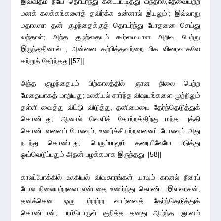
இவ்விதம் நீயே தொடர்ந்து கடைப்பிடித்து வந்தால்,தேவையற்ற
மனக் கலக்கங்களைத் தவிர்க்க உன்னால் இயலும்’; இவ்வாறு
மதாலஸா தன் குழந்தைக்குத் தொடர்ந்து போதனை செய்து
வந்தாள்; அந்த குழந்தையும் கூர்மையான அறிவு பெற்று
இருந்ததினால் , அன்னை கற்பித்தவற்றை மிக விரைவாகவே
கற்றுத் தேர்ந்தது||57||
அந்த குழந்தையும் பிற்காலத்தில் ஞான நிலை பெற்ற
மேதையாகத் மாறியது; உலகியல் சார்ந்த விஷயங்களை முற்றிலும்
தள்ளி வைத்து விட்டு விடுத்து, தனிமையை தேர்ந்தெடுத்துக்
கொண்டது; ஆனால் வெளித் தோற்றத்திற்கு மந்த புத்தி
கொண்டவனைப் போலவும், உணர்ச்சியற்றவனைப் போலவும் அது
நடந்து கொண்டது; பெரும்பாலும் தரையிலேயே படுத்து
ஓய்வெடுப்பதும் அதன் பழக்கமாக இருந்தது ||58||
காலப்போக்கில் உலகியல் விவகாரங்கள் யாவும் கானல் நீரைப்
போல நிலையற்றவை என்பதை உணர்ந்து கொண்ட இளவரசன்,
தனக்கென ஒரு பற்றற்ற வாழ்வைத் தேர்ந்தெடுத்துக்
கொண்டான்; பரம்பொருள் குறித்த தனது ஆழ்ந்த ஞானம்