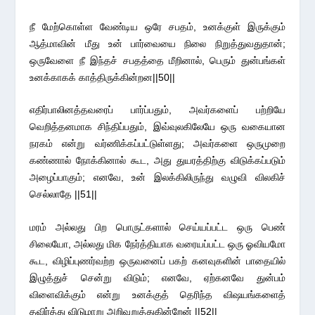
நீ மேற்கொள்ள வேண்டிய ஒரே சபதம், உனக்குள் இருக்கும்
ஆத்மாவின் மீது உன் பார்வையை நிலை நிறுத்துவதுதான்;
ஒருவேளை நீ இந்தச் சபதத்தை மீறினால், பெரும் துன்பங்கள்
உனக்காகக் காத்திருக்கின்றன||50||
எதிர்பாலினத்தவரைப் பார்ப்பதும், அவர்களைப் பற்றியே
வெறித்தனமாக சிந்திப்பதும், இவ்வுலகிலேயே ஒரு வகையான
நரகம் என்று வர்ணிக்கப்பட்டுள்ளது; அவர்களை ஒருமுறை
கண்ணால் நோக்கினால் கூட, அது துயரத்திற்கு விடுக்கப்படும்
அழைப்பாகும்; எனவே, உன் இலக்கிலிருந்து வழுவி விலகிச்
செல்லாதே ||51||
மரம் அல்லது பிற பொருட்களால் செய்யப்பட்ட ஒரு பெண்
சிலையோ, அல்லது மிக நேர்த்தியாக வரையப்பட்ட ஒரு ஓவியமோ
கூட, விழிப்புணர்வற்ற ஒருவனைப் பகற் கனவுகளின் பாதையில்
இழுத்துச் சென்று விடும்; எனவே, ஏற்கனவே துன்பம்
விளைவிக்கும் என்று உனக்குத் தெரிந்த விஷயங்களைத்
தவிர்த்து விடுமாறு அறிவுறுத்துகின்றேன் ||52||