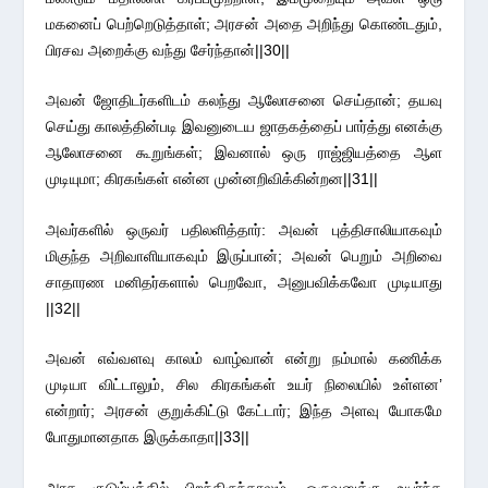
மகனைப் பெற்றெடுத்தாள்; அரசன் அதை அறிந்து கொண்டதும்,
பிரசவ அறைக்கு வந்து சேர்ந்தான்||30||
அவன் ஜோதிடர்களிடம் கலந்து ஆலோசனை செய்தான்; தயவு
செய்து காலத்தின்படி இவனுடைய ஜாதகத்தைப் பார்த்து எனக்கு
ஆலோசனை கூறுங்கள்; இவனால் ஒரு ராஜ்ஜியத்தை ஆள
முடியுமா; கிரகங்கள் என்ன முன்னறிவிக்கின்றன||31||
அவர்களில் ஒருவர் பதிலளித்தார்: அவன் புத்திசாலியாகவும்
மிகுந்த அறிவாளியாகவும் இருப்பான்; அவன் பெறும் அறிவை
சாதாரண மனிதர்களால் பெறவோ, அனுபவிக்கவோ முடியாது
||32||
அவன் எவ்வளவு காலம் வாழ்வான் என்று நம்மால் கணிக்க
முடியா விட்டாலும், சில கிரகங்கள் உயர் நிலையில் உள்ளன’
என்றார்; அரசன் குறுக்கிட்டு கேட்டார்; இந்த அளவு யோகமே
போதுமானதாக இருக்காதா||33||
அரச குடும்பத்தில் பிறந்திருந்தாலும், ஒருவனுக்கு உயர்ந்த