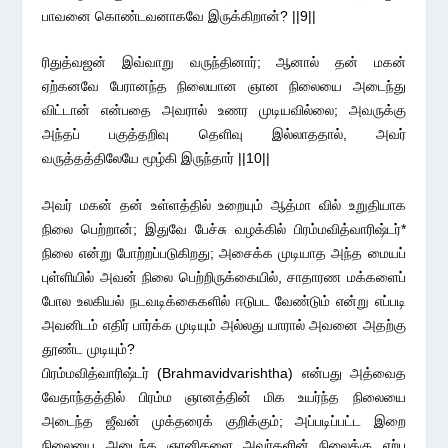
பாவனை கொண்டவனாகவே இருக்கிறான்? ||9||
ரிதுத்வஜன் இவ்வாறு வருந்தினார்; ஆனால் தன் மகன்
ஏற்கனவே பேரானந்த நிலையான ஞான நிலையை அடைந்து
விட்டான் என்பதை அவரால் உணர முடியவில்லை; அவருக்கு
அந்தப் பகுத்தறிவு தெளிவு இல்லாததால், அவர்
வருத்தத்திலேயே மூழ்கி இருந்தார் ||10||
அவர் மகன் தன் உள்ளத்தில் உறையும் ஆத்மா வில் உறுதியாக
நிலை பெற்றான்; இதுவே பேச்சு வழக்கில் பிரம்மவித்வாரிஷ்டர்*
நிலை என்று போற்றப்படுகிறது; அசைக்க முடியாத அந்த மையப்
புள்ளியில் அவன் நிலை பெற்றிருக்கையில், சாதாரண மக்களைப்
போல உலகியல் நடவடிக்கைகளில் ஈடுபட வேண்டும் என்று எப்படி
அவனிடம் எதிர் பார்க்க முடியும் அல்லது யாரால் அவனை அதற்கு
தூண்ட முடியும்?
பிரம்மவித்வாரிஷ்டர் (Brahmavidvarishtha) என்பது அத்வைத
வேதாந்தத்தில் பிரம்ம ஞானத்தின் மிக உயர்ந்த நிலையை
அடைந்த ஜீவன் முக்தரைக் குறிக்கும்; அப்படிப்பட்ட இறை
நிலையை அடைந்த ஞானிகளை அவர்களின் நிலைக்கு ஏற்ப