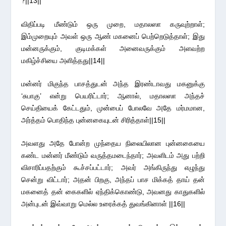
?||13||
விதிப்படி மீண்டும் ஒரு முறை, மதாலஸா கருவுற்றாள்;
இம்முறையும் அவள் ஒரு ஆண் மகனைப் பெற்றெடுத்தாள்; இது
மன்னருக்கும், குடிமக்கள் அனைவருக்கும் அளவற்ற
மகிழ்ச்சியை அளித்தது||14||
மன்னர் மிகுந்த பாசத்துடன் அந்த இரண்டாவது மகனுக்கு
‘சுபாகு’ என்று பெயரிட்டார்; ஆனால், மதாலஸா அந்தச்
செய்தியைக் கேட்டதும், முன்பைப் போலவே அதே மர்மமான,
அர்த்தம் பொதிந்த புன்னகையுடன் சிரித்தாள்||15||
அவளது அதே போன்ற முந்தைய நிலையிலான புன்னகையை
கண்ட மன்னர் மீண்டும் வருத்தமடைந்தார்; அவளிடம் அது பற்றி
விசாரிப்பதற்கும் கூச்சப்பட்டார்; அவர் அங்கிருந்து எழுந்து
சென்று விட்டார்; அதன் பிறகு, அந்தப் பாச மிக்கத் தாய் தன்
மகனைத் தன் கைகளில் ஏந்திக்கொண்டு, அவனது காதுகளில்
அன்புடன் இவ்வாறு மெல்ல உரைக்கத் துவங்கினாள் ||16||