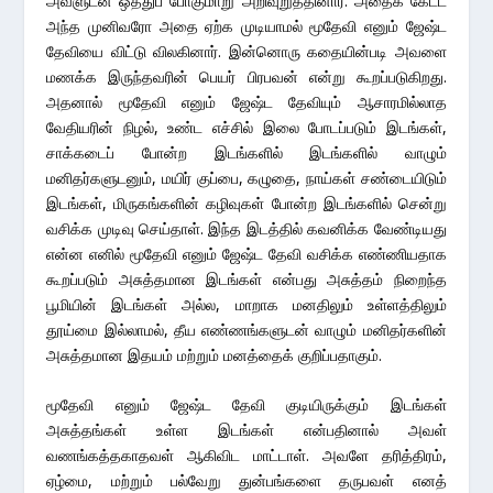
அவளுடன் ஒத்துப் போகுமாறு அறிவுறுத்தினார். அதைக் கேட்ட
அந்த முனிவரோ அதை ஏற்க முடியாமல் மூதேவி எனும் ஜேஷ்ட
தேவியை விட்டு விலகினார். இன்னொரு கதையின்படி அவளை
மணக்க இருந்தவரின் பெயர் பிரபவன் என்று கூறப்படுகிறது.
அதனால் மூதேவி எனும் ஜேஷ்ட தேவியும் ஆசாரமில்லாத
வேதியரின் நிழல், உண்ட எச்சில் இலை போடப்படும் இடங்கள்,
சாக்கடைப் போன்ற இடங்களில் இடங்களில் வாழும்
மனிதர்களுடனும், மயிர் குப்பை, கழுதை, நாய்கள் சண்டையிடும்
இடங்கள், மிருகங்களின் கழிவுகள் போன்ற இடங்களில் சென்று
வசிக்க முடிவு செய்தாள். இந்த இடத்தில் கவனிக்க வேண்டியது
என்ன எனில் மூதேவி எனும் ஜேஷ்ட தேவி வசிக்க எண்ணியதாக
கூறப்படும் அசுத்தமான இடங்கள் என்பது அசுத்தம் நிறைந்த
பூமியின் இடங்கள் அல்ல, மாறாக மனதிலும் உள்ளத்திலும்
தூய்மை இல்லாமல், தீய எண்ணங்களுடன் வாழும் மனிதர்களின்
அசுத்தமான இதயம் மற்றும் மனத்தைக் குறிப்பதாகும்.
மூதேவி எனும் ஜேஷ்ட தேவி குடியிருக்கும் இடங்கள்
அசுத்தங்கள் உள்ள இடங்கள் என்பதினால் அவள்
வணங்கத்தகாதவள் ஆகிவிட மாட்டாள். அவளே தரித்திரம்,
ஏழ்மை, மற்றும் பல்வேறு துன்பங்களை தருபவள் எனத்