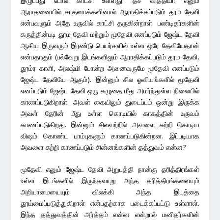
இழுப்பது போல காட்சி உள்ளது. தச வித்தியா எனும்
ஆராதனையில் சாதனாக்களினால் ஆராதிக்கப்படும் தூம தேவி
என்பவளும் அதே உருவில் காட்சி தருகின்றாள். பண்டிதர்களின்
கருத்தின்படி தூம தேவி மற்றும் மூதேவி எனப்படும் ஜேஷ்ட தேவி
ஆகிய இருவரும் இரண்டு பெயர்களில் உள்ள ஒரே தேவியேதான்
என்பதாகும் (பல்வேறு இடங்களிலும் ஆராதிக்கப்படும் தூம தேவி,
தூம்ர காளி, அலஷ்மி போன்ற அனைவருமே மூதேவி எனப்படும்
ஜேஷ்ட தேவியே ஆகும்). இன்னும் சில ஓவியங்களில் மூதேவி
எனப்படும் ஜேஷ்ட தேவி ஒரு கழுதை மீது அமர்ந்துள்ள நிலையில்
காணப்படுகிறாள். அவள் கையிலும் துடைப்பம் ஒன்று இருக்க
அவள் தேரின் மீது உள்ள கொடியில் காகத்தின் உருவம்
காணப்படுகிறது. இன்னும் சிலவற்றில் அவளை சுற்றி கொடிய
விஷம் கொண்ட பாம்புகளும் காணப்படுகின்றன. இப்படியாக
அவளை சுற்றி காணப்படும் சின்னங்களின் தத்துவம் என்ன?
மூதேவி எனும் ஜேஷ்ட தேவி அறுபத்தி நான்கு தரித்திரங்கள்
உள்ள இடங்களில் இருந்தவாறு அந்த தரித்திரங்களையும்
அறியாமையையும் விலக்கி அந்த இடத்தை
தூய்மைப்படுத்துகிறாள் என்பதற்காக படைக்கப்பட்டு உள்ளாள்.
இந்த தத்துவத்தின் அர்த்தம் என்ன என்றால் மனிதர்களின்