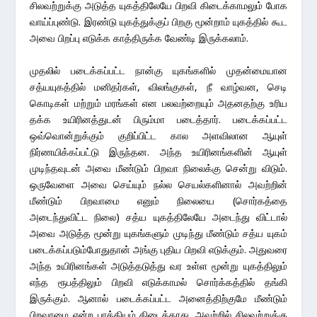
சிலவற்றுக்கு அடுத்த யுகத்திலேயே பிறவி கிடைக்காமலும் போக
வாய்ப்புண்டு. இரண்டு யுகத்துக்குப் பிறகு மூன்றாம் யுகத்தில் கூட
அவை பிறப்பு எடுக்க காத்திருக்க வேண்டி இருக்கலாம்.
முதலில் படைக்கப்பட்ட நான்கு யுகங்களில் முதன்மையான
சத்யயுகத்தில் மனிதர்கள், விலங்குகள், நீ வாழ்வன, செடி
கொடிகள் மற்றும் மரங்கள் என பலவற்றையும் அதனதற்கு உரிய
தக்க உயிரினத்துடன் பிரும்மா படைத்தார். படைக்கப்பட்ட
ஒவ்வொன்றுக்கும் குறிப்பிட்ட கால அளவிலான ஆயுள்
நிர்ணயிக்கப்பட்டு இருந்தன. அந்த உயிரினங்களின் ஆயுள்
முடிந்தவுடன் அவை மீண்டும் பிறவா நிலைக்கு சென்று விடும்.
ஒருவேளை அவை செய்யும் நல்ல செயல்களினால் அவற்றின்
மீண்டும் பிறவாமை எனும் நிலையை (சொர்கத்தை
அடைந்துவிட்ட நிலை) சத்ய யுகத்திலேயே அடைந்து விட்டால்
அவை அடுத்த மூன்று யுகங்களும் முடிந்து மீண்டும் சத்ய யுகம்
படைக்கப்படும்போதுதான் அங்கு புதிய பிறவி எடுக்கும். அதுவரை
அந்த உயிரினங்கள் அடுத்தடுத்து வர உள்ள மூன்று யுகத்திலும்
எந்த ரூபத்திலும் பிறவி எடுக்காமல் சொர்க்கத்தில் தங்கி
இருக்கும். ஆனால் படைக்கப்பட்ட அனைத்திற்குமே மீண்டும்
பிறவாமை என்ற பாக்கியம் கிடைக்காது. அவற்றில் சிலவற்றுக்கு