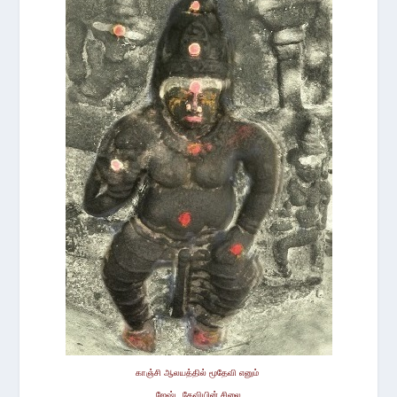
காஞ்சி ஆலயத்தில்
மூதேவி எனும்
ஜேஷ்ட தேவியின் சிலை