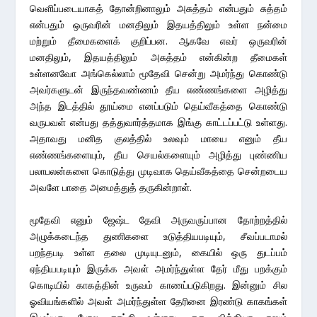
வெளிப்படையாகத் தோன்றினாலும் அசுத்தம் என்பதும் சுத்தம்
என்பதும் ஒருவரின் மனதிலும் இதயத்திலும் உள்ள நன்மை
மற்றும் தீமைகளைக் குறிப்பன. ஆகவே எவர் ஒருவரின்
மனதிலும், இதயத்திலும் அசுத்தம் என்கின்ற தீமைகள்
உள்ளனவோ அங்கெல்லாம் மூதேவி சென்று அமர்ந்து கொண்டு
அவர்களுடன் இருந்தவண்ணம் தீய எண்ணங்களை அழித்து
அந்த இடத்தில் தூய்மை எனப்படும் தெய்வீகத்தை கொண்டு
வருபவள் என்பது தத்துவார்த்தமாக இங்கு காட்டப்பட்டு உள்ளது.
அதாவது மனித குலத்தில் உலவும் மாயை எனும் தீய
எண்ணங்களையும், தீய செயல்களையும் அழித்து புண்ணிய
பலாபலன்களை கொடுத்து முடிவாக தெய்வீகத்தை சென்றடைய
அவளே பாதை அமைத்துத் தருகின்றாள்.
மூதேவி எனும் ஜேஷ்ட தேவி அருவருப்பான தோற்றத்தில்
அழுக்கடைந்த துணிகளை உடுத்தியபடியும், சீவப்படாமல்
பறந்தபடி உள்ள தலை முடியுடனும், கையில் ஒரு துடப்பம்
ஏந்தியபடியும் இருக்க அவள் அமர்ந்துள்ள தேர் மீது பறக்கும்
கொடியில் காகத்தின் உருவம் காணப்படுகிறது. இன்னும் சில
ஓவியங்களில் அவள் அமர்ந்துள்ள தேரினை இரண்டு காகங்கள்