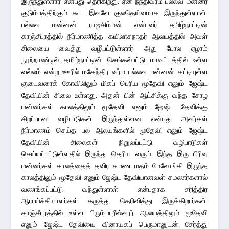
இருந்துள்ளார் என்பது தெரிகிறது. ஏன் நந்திவர்ம பல்லவ மன்னர்
குடும்பத்திற்கும் கூட இவளே குலதெய்வமாக இருந்துள்ளாள்.
பல்லவ மன்னன் ராஜசிம்மன் என்பவர் தமிழ்நாட்டின்
காஞ்சீபுரத்தில் நிர்மாணித்த கயிலாசநாதர் ஆலயத்தில் அவள்
சிலையை வைத்து வழிபட்டுள்ளார். அது போல ஏழாம்
நூற்றாண்டில் தமிழ்நாட்டின் செங்கல்பட்டு மாவட்டத்தில் உள்ள
வல்லம் என்ற ஊரில் மகேந்திர வர்ம பல்லவ மன்னன் கட்டியுள்ள
குடைவரைக் கோவிலிலும் மிகப் பெரிய மூதேவி எனும் ஜேஷ்ட
தேவியின் சிலை உள்ளது. அதன் பின் ஆட்சிக்கு வந்த சோழ
மன்னர்கள் காலத்திலும் மூதேவி எனும் ஜேஷ்ட தேவிக்கு
சிறப்பான வழிபாடுகள் இருந்துள்ளன என்பது அவர்கள்
நிர்மாணம் செய்த பல ஆலயங்களில் மூதேவி எனும் ஜேஷ்ட
தேவியின் சிலைகள் நிறுவப்பட்டு வழிபாடுகள்
செய்யப்பட்டுள்ளதில் இருந்து தெரிய வரும். இந்த இரு பிரிவு
மன்னர்கள் காலத்தைத் தவிர சமண மதம் மேலோங்கி இருந்த
காலத்திலும் மூதேவி எனும் ஜேஷ்ட தேவியானவள் சமணர்களால்
வணங்கப்பட்டு வந்துள்ளாள் என்பதாக சரித்திர
ஆராய்ச்சியாளர்கள் கருத்து தெரிவித்து இருக்கிறார்கள்.
காஞ்சீபுரத்தில் உள்ள பிரும்மபுரீஸ்வரர் ஆலயத்திலும் மூதேவி
எனும் ஜேஷ்ட தேவியை வினாயகப் பெருமானுடன் சேர்த்து