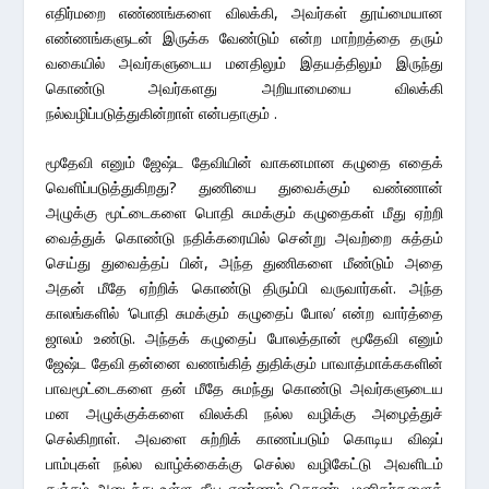
எதிர்மறை எண்ணங்களை விலக்கி, அவர்கள் தூய்மையான
எண்ணங்களுடன் இருக்க வேண்டும் என்ற மாற்றத்தை தரும்
வகையில் அவர்களுடைய மனதிலும் இதயத்திலும் இருந்து
கொண்டு அவர்களது அறியாமையை விலக்கி
நல்வழிப்படுத்துகின்றாள் என்பதாகும் .
மூதேவி எனும் ஜேஷ்ட தேவியின் வாகனமான கழுதை எதைக்
வெளிப்படுத்துகிறது? துணியை துவைக்கும் வண்ணான்
அழுக்கு மூட்டைகளை பொதி சுமக்கும் கழுதைகள் மீது ஏற்றி
வைத்துக் கொண்டு நதிக்கரையில் சென்று அவற்றை சுத்தம்
செய்து துவைத்தப் பின், அந்த துணிகளை மீண்டும் அதை
அதன் மீதே ஏற்றிக் கொண்டு திரும்பி வருவார்கள். அந்த
காலங்களில் ‘பொதி சுமக்கும் கழுதைப் போல’ என்ற வார்த்தை
ஜாலம் உண்டு. அந்தக் கழுதைப் போலத்தான் மூதேவி எனும்
ஜேஷ்ட தேவி தன்னை வணங்கித் துதிக்கும் பாவாத்மாக்ககளின்
பாவமூட்டைகளை தன் மீதே சுமந்து கொண்டு அவர்களுடைய
மன அழுக்குக்களை விலக்கி நல்ல வழிக்கு அழைத்துச்
செல்கிறாள். அவளை சுற்றிக் காணப்படும் கொடிய விஷப்
பாம்புகள் நல்ல வாழ்க்கைக்கு செல்ல வழிகேட்டு அவளிடம்
தஞ்சம் அடைந்து உள்ள தீய எண்ணம் கொண்ட மனிதர்களைக்