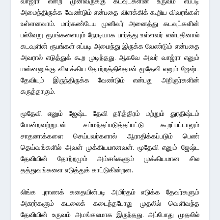
வாஜ்ரா என்ற முனிவருக்கு கடவுட்களின் உருவம் எப்படி
அமைந்திருக்க வேண்டும் என்பதை விளக்கிக் கூறிய விவரங்கள்
உள்ளனவாம். மார்கண்டேய முனிவர் அனைத்து கடவுட்களின்
பல்வேறு ரூபங்களையும் நேரடியாக பார்த்து உள்ளவர் என்பதினால்
கடவுளின் ரூபங்கள் எப்படி அமைந்து இருக்க வேண்டும் என்பதை
அவரால் எடுத்துக் கூற முடிந்தது. ஆகவே அவர் வாஜ்ரா எனும்
மன்னனுக்கு விளக்கிய தோற்றத்தில்தான் மூதேவி எனும் ஜேஷ்ட
தேவியும் இருந்திருக்க வேண்டும் என்பது அறிஞர்களின்
கருத்தாகும்.
மூதேவி எனும் ஜேஷ்ட தேவி தரித்திரம் மற்றும் துரதிஷ்டம்
போன்றவற்றுடன் சம்மந்தப்படுத்தப்பட்டு கூறப்பட்டாலும்
சாதனாக்களை செய்பவர்களால் ஆராதிக்கப்படும் பெண்
தெய்வங்களில் அவள் முக்கியமானவள். மூதேவி எனும் ஜேஷ்ட
தேவியின் தோற்றமும் அம்சங்களும் முக்கியமான சில
தத்துவங்களை எடுத்துக் காட்டுகின்றன.
லிங்க புராணக் கதையின்படி அமிர்தம் எடுக்க தேவர்களும்
அசுரர்களும் கடலைக் கடைந்தபோது முதலில் வெளிவந்த
தேவியின் உருவம் அமங்கலமாக இருந்தது. அப்போது முதலில்