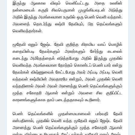
இருந்து ஆலகால விஷம் வெளிப்பட்டது. அதை உலகின்
நன்மையைக் கருதி சிவபெருமான் முழுங்கியவுடன் அடுத்து
அதில் இருந்து அமங்கலமான உருவில் ஒரு பெண் வெளி வந்தாள்.
அவளைத் தொடர்ந்து லஷ்மி தேவியும், பிற தெய்வங்களும்
வெளிவந்தார்கள்.
மூதேவி எனும் ஜேஷ்ட தேவி குறித்த கிராமிய வாய் மொழிக்
கதையின்படி தேவர்களும் அசுரர்களும் சேர்ந்து கடலைக்
கடைந்து அமிர்தத்தைக் எடுத்தபோது அதில் இருந்து முதலில்
வெளிவந்த அமங்கலமான தோற்றம் கொண்டப் பெண் யார் என்று
தேவர்கள் விஷ்ணுவைக் கேட்டபோது அவர் அப்படி அப்படி வெளி
வந்தவள் லஷ்மியின் அவதாரமே என்றும், அவள் முதலில் வெளி
வந்ததினால் அவள் அவள் அனைத்து பெண் தெய்வங்களுக்கும்
மூத்த சகோதரி ஆவாள் என்றும் அவளை சில குறிப்பிட்ட
காரணங்களுக்காக தாம் படைத்ததாகவும் கூறினார்.
பெண் தெய்வங்களில் முதன்மையானவள் பார்வதி தேவி
என்பதினால், முதலில் வெளி வந்த மூதேவி எனும் ஜேஷ்ட தேவி
அனைத்து பெண் தெய்வங்களுக்கும் மூத்த சகோதரி ஆவாள்
என்று விஷ்ணு கூறியதைக் கேட்டவர்கள் மூதேவி எனும் ஜேஷ்ட