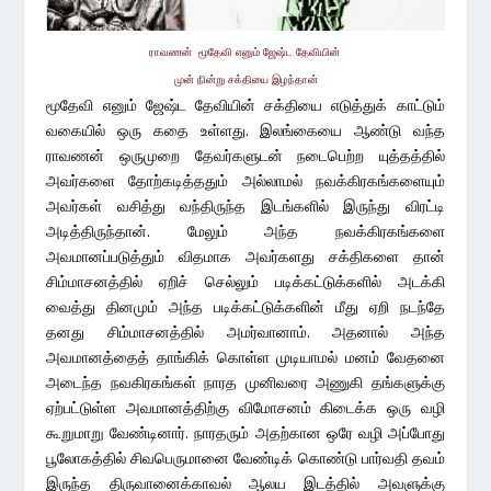
ராவணன் மூதேவி எனும் ஜேஷ்ட தேவியின்
முன் நின்று சக்தியை இழந்தான்
மூதேவி எனும் ஜேஷ்ட தேவியின் சக்தியை எடுத்துக் காட்டும்
வகையில் ஒரு கதை உள்ளது. இலங்கையை ஆண்டு வந்த
ராவணன் ஒருமுறை தேவர்களுடன் நடைபெற்ற யுத்தத்தில்
அவர்களை தோற்கடித்ததும் அல்லாமல் நவக்கிரகங்களையும்
அவர்கள் வசித்து வந்திருந்த இடங்களில் இருந்து விரட்டி
அடித்திருந்தான். மேலும் அந்த நவக்கிரகங்களை
அவமானப்படுத்தும் விதமாக அவர்களது சக்திகளை தான்
சிம்மாசனத்தில் ஏறிச் செல்லும் படிக்கட்டுக்களில் அடக்கி
வைத்து தினமும் அந்த படிக்கட்டுக்களின் மீது ஏறி நடந்தே
தனது சிம்மாசனத்தில் அமர்வானாம். அதனால் அந்த
அவமானத்தைத் தாங்கிக் கொள்ள முடியாமல் மனம் வேதனை
அடைந்த நவகிரகங்கள் நாரத முனிவரை அணுகி தங்களுக்கு
ஏற்பட்டுள்ள அவமானத்திற்கு விமோசனம் கிடைக்க ஒரு வழி
கூறுமாறு வேண்டினார். நாரதரும் அதற்கான ஒரே வழி அப்போது
பூலோகத்தில் சிவபெருமானை வேண்டிக் கொண்டு பார்வதி தவம்
இருந்த திருவானைக்காவல் ஆலய இடத்தில் அவளுக்கு