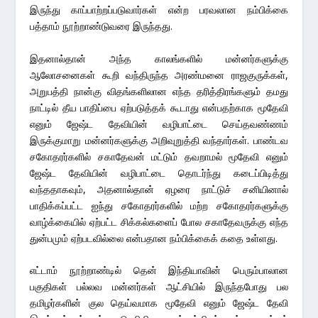
இருந்து காப்பாற்றப்படுவார்கள் என்ற பரவலான நம்பிக்கை
பத்தாம் நூற்றாண்டுவரை இருந்தது.
இதனால்தான் அந்த காலங்களில் மன்னர்களுக்கு
ஆலோசனைகள் கூறி வந்திருந்த அரண்மனை ராஜகுருக்கள்,
அறுபத்தி நான்கு விதங்களிலான எந்த தரித்திரங்களும் தமது
நாட்டில் தீய பாதிப்பை ஏற்படுத்தக் கூடாது என்பதற்காக மூதேவி
எனும் ஜேஷ்ட தேவியின் வழிபாட்டை செய்தவண்ணம்
இருக்குமாறு மன்னர்களுக்கு அறிவுறுத்தி வந்தார்கள். பாண்டவ
சகோதரர்களில் சகாதேவன் மட்டும் தவறாமல் மூதேவி எனும்
ஜேஷ்ட தேவியின் வழிபாட்டை தொடர்ந்து கடைப்பிடித்து
வந்ததாகவும், அதனால்தான் ஏழரை நாட்டுச் சனியினால்
பாதிக்கப்பட்ட ஐந்து சகோதரர்களில் மற்ற சகோதரர்களுக்கு
வாழ்க்கையில் ஏற்பட்ட சிக்கல்களைப் போல சகாதேவருக்கு எந்த
துன்பமும் ஏற்படவில்லை என்பதான நம்பிக்கைக் கதை உள்ளது.
எட்டாம் நூற்றாண்டில் தென் இந்தியாவின் பெரும்பாலான
பகுதிகள் பல்லவ மன்னர்கள் ஆட்சியில் இருந்தபோது பல
தமிழர்களின் குல தெய்வமாக மூதேவி எனும் ஜேஷ்ட தேவி