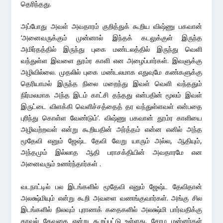
தெரிந்தது.
அப்போது அவள் அவதாரம் குறித்துக் கூறிய விஷ்ணு பகவான்
‘அனைவருக்கும் முன்னால் இந்தக் கடலுக்குள் இருந்த
அமிர்தத்தில் இருந்து புகை மண்டலத்தில் இருந்து வெளி
வந்துள்ள இவளை தூம்ர காளி என அழைப்பார்கள். இவளுக்கு
அழிவில்லை. முதலில் புகை மண்டலமாக எதுவுமே கண்களுக்கு
தெரியாமல் இருந்த நிலை மறைந்து இவள் வெளி வந்ததும்
நிர்மலமாக அந்த இடம் காட்சி தந்தது என்பதின் மூலம் இவள்
இருட்டை விளக்கி வெளிச்சத்தைத் தர வந்துள்ளவள் என்பதை
புரிந்து கொள்ள வேண்டும்’. விஷ்ணு பகவான் தூம்ர காளியை
அழிவற்றவள் என்று கூறியதின் அர்த்தம் என்ன எனில் அந்த
மூதேவி எனும் ஜேஷ்ட தேவி வேறு யாரும் அல்ல, ஆதியும்,
அந்தமும் இல்லாத ஆதி பராசக்தியின் அவதாரமே என
அனைவரும் உணர்ந்தார்கள் .
வடநாட்டில் பல இடங்களில் மூதேவி எனும் ஜேஷ்ட தேவிதான்
அலக்ஷ்மியும் என்று கூறி அவளை வணங்குவார்கள். அங்கு சில
இடங்களில் நிலவும் புராணக் கதைகளில் அலக்ஷ்மி பார்வதிக்கு
காவல் தேவதை என்று கூறப்பட்டு உள்ளது. சோழ மன்னர்கள்