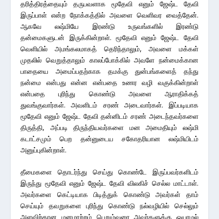
தரித்திரத்தையும் தருபவளாக மூதேவி எனும் ஜேஷ்ட தேவி
இருப்பாள் என்ற நோக்கத்தில் அவளை வெளிவர வைத்தேன்.
ஆகவே லஷ்மியே இரண்டு உருவங்களில் இரண்டு
தன்மைகளுடன் இருக்கின்றாள். மூதேவி எனும் ஜேஷ்ட தேவி
வெளியில் அமங்கலமாகத் தெரிந்தாலும், அவளை மக்கள்
முதலில் வெறுத்தாலும் காலப்போக்கில் அவளே நன்மைக்கான
பாதையை அமைப்பதற்காக தமக்கு துன்பங்களைத் தந்து
நன்மை என்பது என்ன என்பதை உணர வழி வகுக்கின்றாள்
என்பதை புரிந்து கொண்டு அவளை ஆராதிக்கத்
துவங்குவார்கள். அவளிடம் சரண் அடைவார்கள். இப்படியாக
மூதேவி எனும் ஜேஷ்ட தேவி தன்னிடம் சரண் அடைந்தவர்களை
திருத்தி, அப்படி திருந்தியவர்களை மன அமைதியும் லஷ்மி
கடாட்சமும் பெற தன்னுடைய சகோதரியான லஷ்மியிடம்
அனுப்புகின்றாள்.
தீமைகளை தொடர்ந்து செய்து கொண்டே இருப்பவர்களிடம்
இருந்து மூதேவி எனும் ஜேஷ்ட தேவி விலகிச் செல்ல மாட்டாள்.
அவர்களை கெட்டியாக பிடித்துக் கொண்டு அவர்கள் தாம்
செய்யும் தவறுகளை புரிந்து கொண்டு நல்வழியில் செல்லும்
அளவிற்கான மனமாற்றம் பெறும்வரை அவர்களுக்கு ஓயாமல்