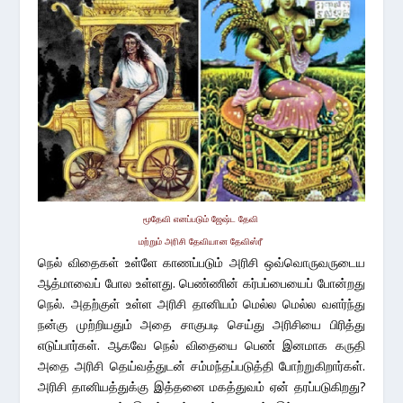
மூதேவி எனப்படும் ஜேஷ்ட தேவி
மற்றும் அரிசி தேவியான தேவிஸ்ரீ
நெல் விதைகள் உள்ளே காணப்படும் அரிசி ஒவ்வொருவருடைய
ஆத்மாவைப் போல உள்ளது. பெண்ணின் கர்பப்பையைப் போன்றது
நெல். அதற்குள் உள்ள அரிசி தானியம் மெல்ல மெல்ல வளர்ந்து
நன்கு முற்றியதும் அதை சாகுபடி செய்து அரிசியை பிரித்து
எடுப்பார்கள். ஆகவே நெல் விதையை பெண் இனமாக கருதி
அதை அரிசி தெய்வத்துடன் சம்மந்தப்படுத்தி போற்றுகிறார்கள்.
அரிசி தானியத்துக்கு இத்தனை மகத்துவம் ஏன் தரப்படுகிறது?