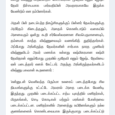
தேவி நிச்சயமாக பார்வதியின் அவதாரமாகவே இருக்க
வேண்டும் என நம்பினார்கள்.
அதன் பின் நடைபெற்ற நிகழ்சிகளுக்குப் பின்னர் தேவர்களுக்கு
அமிர்தம் கிடைத்ததும், அதைக் கொண்டாடும் வகையில்
அனைவரும் ஒன்று கூறி சர்வேஸ்வரனான சிவபெருமானையும்,
தம்மைக் காத்த விஷ்ணுவையும் வணங்கித் துதித்தார்கள்.
அப்போது அங்கிருந்த தேவர்களின் சார்பாக நாரத முனிவர்
விஷ்ணுவிடம் அவர் மணக்க உள்ளது லஷ்மிகரமான லஷ்மி
தேவிதான் எனும்போது முதலில் மூதேவி எனும் ஜேஷ்ட தேவியை
ஏன் படைத்தார் எனக் கேட்டார். அதற்கு அங்கிருந்தவர்களிடம்
விஷ்ணு பகவான் கூறலானார் :
‘என்னுடன் வெளிவந்த பிரும்மா உலகைப் படைத்தபோது சில
நியமங்களுக்கு உட்பட்டே அவரால் அதை படைக்க வேண்டி
இருந்தது. முதலில் படைக்கப்பட்ட சத்ய யுகத்தில் மனிதர்கள்,
மிருகங்கள், செடி கொடிகள் மற்றும் மரங்கள் போன்றவை
படைக்கப்பட்டன. மனிதர்களில் அனைத்து உயிரினங்களும் நல்ல
குணங்களைக் கொண்டவையாக இருக்குமாறு படைக்கப்பட்டு