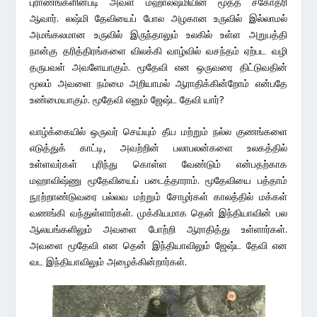
புராணங்களின்படி அவள் மஹாலஷ்மியின் மூத்த சகோதரி
ஆவார். லஷ்மி தேவியைப் போல அழகான உருவில் இல்லாமல்
அமங்கலமான உருவில் இருந்தாலும் உலகில் உள்ள அறுபத்தி
நான்கு தரித்திரங்களை விலக்கி வாழ்வில் வசந்தம் ஏற்பட வழி
தருபவள் அவளேயாகும். மூதேவி என ஒருவரை திட்டுவதின்
மூலம் அவளை நம்மை அறியாமல் ஆராதிக்கின்றோம் என்பதே
உண்மையாகும். மூதேவி எனும் ஜேஷ்ட தேவி யார்?
வாழ்க்கையில் ஒருவர் செய்யும் தீய மற்றும் நல்ல குணங்களை
எடுத்துக் காட்டி, அவற்றின் பலாபலன்களை உலகத்தில்
உள்ளவர்கள் புரிந்து கொள்ள வேண்டும் என்பதற்காக
மஹாவிஷ்ணு மூதேவியைப் படைத்தாராம். மூதேவியை பத்தாம்
நூற்றாண்டுவரை பல்லவ மற்றும் சோழர்கள் காலத்தில் மக்கள்
வணங்கி வந்துள்ளார்கள். முக்கியமாக தென் இந்தியாவின் பல
ஆலயங்களிலும் அவளை போற்றி ஆராதித்து உள்ளார்கள்.
அவளை மூதேவி என தென் இந்தியாவிலும் ஜேஷ்ட தேவி என
வட இந்தியாவிலும் அழைக்கின்றார்கள்.