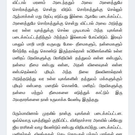
விட்டால் மரணம் அடைந்ததும் அவை அனைத்துமே
சொர்கத்துக்கு சென்று விடும். சொர்கத்துக்கு செல்லும்
ஆத்மாக்கள் மறு பிறப்பு எடுப்பது இல்லை. ஆகவே படைக்கப்பட்ட
அனைத்துமே சொர்கத்துக்கு சென்று விட்டால் அவை அடுத்து
வர உள்ள யுகத்துக்கு செல்ல முடியாமல் அந்த யுகங்கள்
படைக்கப்பட்டத்திற்கும் அர்த்தம் இல்லாமல் போய்விடும். இரவும்
பகலும் மாறி மாறி வருவது போல- தீமைகளும், நன்மைகளும்
சேர்ந்தே வந்து கொண்டு இருந்தால்தான் உயிரினங்களில் உள்ள
மனிதப் பிறவிகளுக்கு பிரகிதியின் தத்துவம் என்ன என்பதும்,
நன்மை தீமை என்பது என்ன, அதன் விளைவுகள் என்ன
என்பதெல்லாம் புரியும். அந்த நிலை நிலவினால்தான்
அடுத்தடுத்து வர உள்ள யுகங்களின் தத்துவம் மக்களுக்கும்
புரியும் என்பதை மனதில் கொண்டே மனிதப் பிறவிகளுக்கு
நன்மை மற்றும் தீமைகளை எடுத்துக் காட்டும் இரு
அவதாரங்களை நான் உருவாக்க வேண்டி இருந்தது.
பிரும்மாவினால் முதலில் நான்கு யுகங்கள் படைக்கப்பட்டன.
ஒவ்வொரு யுகத்திலும் குறிப்பிட்ட விகிதாச்சார அளவில் பல்வேறு
ஜீவ ராசிகள் வாழ வேண்டும் என்பது விதியாயிற்று. படைக்கப்பட்ட
மனிதர்கள், விலங்குகள், செடி கொடிகள் மற்றும் மரங்கள் என