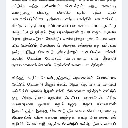
மட்டுமே அந்த புண்ணியம் கிடைக்கும். அந்த கணக்கு
உங்களுக்கு புரியாது. மீண்டும் புதிய சத்ய யுகம்
படைக்கப்படும்போது முந்தைய சத்ய யுகத்தில் படைக்கப்பட்ட
விகிதாரசாரத்தின்படி உயிரினங்கள் படைக்கப்பட மாட்டாது. அது
வேறுபட்டு இருக்கும். இது பரமாத்மனின் நியதியாகும். ஆகவே
பிறவா நிலை எடுக்க வேண்டும் எனில் நிறைய நல்ல செயல்களை
புரிய வேண்டும். ஆகவேதான் தீயவை, நல்லவை எது என்பதை
நன்கு புரிந்து கொண்டு நல்லவற்றைக் கடைபிடிக்க மக்கள்
பழகிக் கொள்ள வேண்டும் என்பதற்காக நான் இரண்டு
தன்மைகளைக் கொண்ட தெய்வீகங்களைப் படைத்தேன்.
விஷ்ணு கூறிக் கொண்டிருந்ததை அனைவரும் மெளனமாக
கேட்டுக் கொண்டு இருந்தார்கள். ‘அதனால்தான் என் மனைவி
லஷ்மியின் உருவை இரண்டாக்கி தீமைகளை எடுத்துக் காட்டும்
ஒரு அவதாரத்தை முதலில் வெளிப்பட வைத்தேன். அந்த
அவதாரமான மூதேவி எனும் ஜேஷ்ட தேவி தீமைகளின்
இருப்பிடத்தில் இருந்து கொண்டு தீமைகளை செய்பவர்களுக்கு
தீமைகளின் விளைவுகளை எடுத்துக் காட்டி அவர்களை நல்
வழியில் செல்ல வழி வகுக்க வேண்டும் என்றே தீமைகளையும்