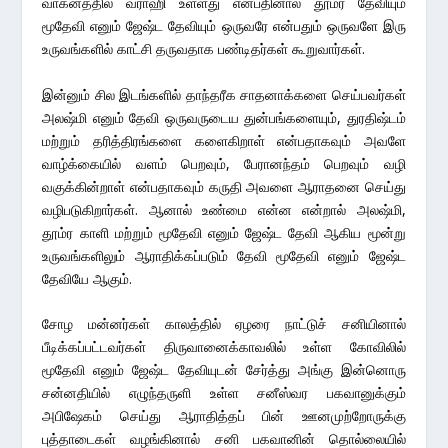
வாகனத்தில் வராஹி உள்ளது என்பதினால் தூம்ர தேவியும்
மூதேவி எனும் ஜேஷ்ட தேவியும் ஒருவரே என்பதும் ஒருவளே இரு
உருவங்களில் காட்சி தருவதாக பண்டிதர்கள் கூறுவார்கள்.
இன்னும் சில இடங்களில் தாந்தரீக சாதனாக்களை செய்பவர்கள்
அலஷ்மி எனும் தேவி ஒருவருடைய துன்பங்களையும், துரதிஷ்டம்
மற்றும் தரித்திரங்களை களைகிறாள் என்பதாகவும் அவளே
வாழ்க்கையில் வளம் பெறவும், பேரானந்தம் பெறவும் வழி
வகுக்கின்றாள் என்பதாகவும் கருதி அவளை ஆராதனை செய்து
வழிபடுகிறார்கள். ஆனால் உண்மை என்ன என்றால் அலஷ்மி,
தூம்ர காளி மற்றும் மூதேவி எனும் ஜேஷ்ட தேவி ஆகிய மூன்று
உருவங்களிலும் ஆராதிக்கப்படும் தேவி மூதேவி எனும் ஜேஷ்ட
தேவியே ஆகும்.
சோழ மன்னர்கள் காலத்தில் ஏழரை நாட்டுச் சனியினால்
பீடிக்கப்பட்டவர்கள் திருவானைக்காவலில் உள்ள கோவிலில்
மூதேவி எனும் ஜேஷ்ட தேவியுடன் சேர்த்து அங்கு இன்னொரு
சன்னதியில் எழுந்தருளி உள்ள சனீஸ்வர பகவானுக்கும்
அபிஷேகம் செய்து ஆராதித்தப் பின் ஊனமுற்றோருக்கு
புத்தாடைகள் வழங்கினால் சனி பகவானின் தொல்லையில்