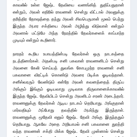
காவலில் உள்ள ஜேஷ்ட தேவியை வணங்கித் துதிப்பதுதான்
என்றும், அவள் எதிரில் ராவணன் சென்று விட்டால் அவனுக்கு
தரித்திர தோஷத்தை தந்து அவன் சிவபெருமான் மூலம் பெற்று
இருந்த அபார சக்தியை அவள் அழித்து விடுவாள் என்றும்
அவளால் மட்டுமே அந்த நேரத்தில் தேவர்களைக் காப்பாற்ற
முடியும் என்றும் கூறினார்.
நாரதர் கூறிய உபாயத்தின்படி தேவர்கள் ஒரு நாடகத்தை
நடத்தினார்கள். அதன்படி சனி பகவான் ராவணனிடம் சென்று
அவனை கேலி செய்யத் துவங்க கோபமுற்ற ராவணன் சனி
பகவானை விரட்டிக் கொண்டு அவரை பிடிக்க ஓடிவந்தான்.
சனீஸ்வரரும் வேண்டும் என்றே அவன் கவனத்தைத் திருப்ப
அங்கும் இங்கும் ஓடியவாறு முடிவாக திருவானைக்காவலில்
இருந்த ஜேஷ்ட தேவியிடம் சென்று அவளிடம் சரண் அடைந்தார்.
ராவணனுக்கு தேவர்கள் ஆடிய நாடகம் தெரியாது. அங்குதான்
பார்வதியும் அப்போது தவத்தில் அமர்ந்து இருந்தாள்.
ராவணனுக்கு மூதேவி எனும் ஜேஷ்ட தேவி அங்கு இருந்ததும்
தெரியாது. ஆகவே அதை அறியாமல் சனி பகவானை துரத்தி
வந்த ராவணன் சக்தி மிக்க ஜேஷ்ட தேவி முன்னால் சென்று