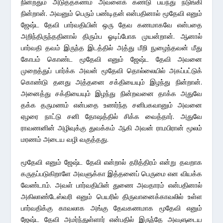
நின்றதும் அடுத்தகணம் அவளைக் கண்டு பயந்து நடுங்கி
நின்றான். அவனும் பெரும் பண்டிதன் என்பதினால் மூதேவி எனும்
ஜேஷ்ட தேவி பார்வதியின் ஒரு தேவ கணமாகவே என்பதை
அறிந்திருந்ததினால் திரும்ப ஓடிப்போக முயன்றான். ஆனால்
பார்வதி தவம் இருந்த இடத்தில் அத்து மீறி நுழைந்தவன் மீது
கோபம் கொண்ட மூதேவி எனும் ஜேஷ்ட தேவி அவனை
முறைத்துப் பார்க்க அவன் மூதேவி தொல்லையில் அகப்பட்டுக்
கொண்டு தனது அத்தனை சக்தியையும் இழந்து நின்றான்.
அனைத்து சக்தியையும் இழந்து நின்றவனை தாக்க அதுவே
தக்க தருமணம் என்பதை உணர்ந்த சனிபகவானும் அவனை
ஏழரை நாட்டு சனி தோஷத்தில் சிக்க வைத்தார். அதுவே
ராவணனின் அழிவுக்கு துவக்கம் ஆகி அவன் ராமபிரான் மூலம்
மரணம் அடைய வழி வகுத்தது.
மூதேவி எனும் ஜேஷ்ட தேவி என்றால் தரித்திரம் என்று தவறாக
கருதப்படுகிறாளே அவளுக்கா இத்தனைப் பெருமை என வியக்க
வேண்டாம். அவள் பார்வதியின் துணை அவதாரம் என்பதினால்
அகிலாண்டேஸ்வரி எனும் பெயரில் திருவானைக்காவலில் உள்ள
பார்வதிக்கு காவலாக அங்கு தேவகணமாக மூதேவி எனும்
ஜேஷ்ட தேவி அமர்ந்துள்ளார் என்பதில் இருந்தே அவளுடைய