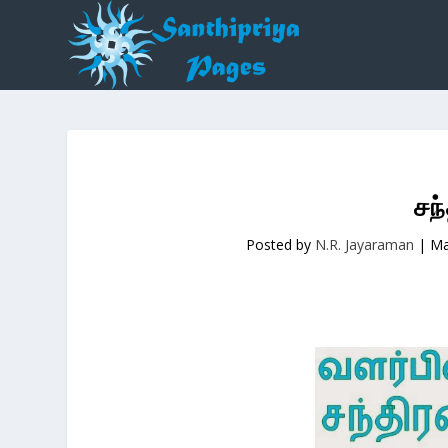
சந்
Posted by
N.R. Jayaraman
|
Ma