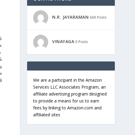
N.R. JAYARAMAN
660 Posts
்
VINAYAGA
0 Posts
ை
்
்
ு
ல
ி
We are a participant in the Amazon
Services LLC Associates Program, an
affiliate advertising program designed
to provide a means for us to earn
fees by linking to Amazon.com and
affiliated sites