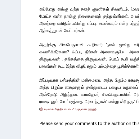
அப்போது அங்கு வந்த சனத் குமரர்கள் சிவனிடம், ‘மஹ
மோட்ச என்ற நான்கு நிலைகளைத் தந்துள்ளீர்கள். அவற
அவற்றை எளிதில் பயின்று எப்படி சமஸ்காரம் என்ற பந்தத
ஆர்வத்துடன் கேட்டார்கள்.
அதற்க்கு சிவபெருமான் கூறினார் ‘நான் மூன்று வ
கவனித்தீர்களா? அப்படி நீங்கள் அனைவருமே அதை ப
திருடியவன் , தங்கத்தை திருடியவன், பொய் கூறி வஞ்
பாவங்கள் கூட இந்த வீபுதி எனும் பஸ்மத்தை பூசிக்கொள்
இப்படியாக பஸ்மத்தின் மகிமையை அந்த பிரும்ம ரக்ஷசன
அந்த பிரும்ம ராக்ஷசனும் தன்னுடைய பழைய உருவைப
அன்றோடு அழிந்தன. வாமதேவர் சிவபெருமானின் அவதா
ராக்ஷசனும் மோட்ஷத்தை அடைந்தான்’ என்று ஸ்ரீ நருசிம்
.
(
இப்படியாக அத்தியாயம்- 29 முடிவடைந்தது)
Please send your comments to the author on this 