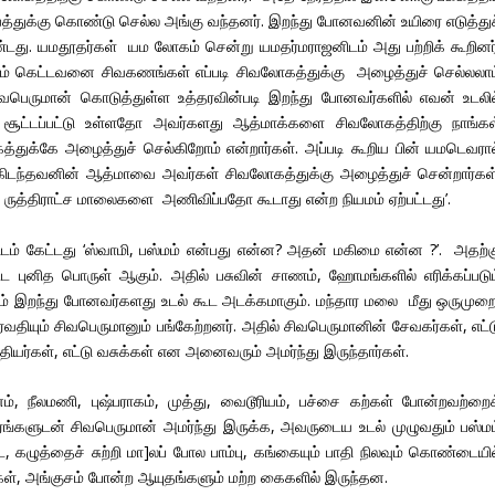
்துக்கு கொண்டு செல்ல அங்கு வந்தனர். இறந்து போனவனின் உயிரை எடுத்துச
து. யமதூதர்கள் யம லோகம் சென்று யமதர்மராஜனிடம் அது பற்றிக் கூறினர்
ம் கெட்டவனை சிவகணங்கள் எப்படி சிவலோகத்துக்கு அழைத்துச் செல்லலாம
ெருமான் கொடுத்துள்ள உத்தரவின்படி இறந்து போனவர்களில் எவன் உடலில
 சூட்டப்பட்டு உள்ளதோ அவர்களது ஆத்மாக்களை சிவலோகத்திற்கு நாங்கள
்கே அழைத்துச் செல்கிறோம் என்றார்கள். அப்படி கூறிய பின் யமடெவரால
கிடந்தவனின் ஆத்மாவை அவர்கள் சிவலோகத்துக்கு அழைத்துச் சென்றார்கள்
, ருத்திராட்ச மாலைகளை அணிவிப்பதோ கூடாது என்ற நியமம் ஏற்பட்டது’.
டம் கேட்டது ‘ஸ்வாமி, பஸ்மம் என்பது என்ன? அதன் மகிமை என்ன ?’. அதற்க
பட்ட புனித பொருள் ஆகும். அதில் பசுவின் சாணம், ஹோமங்களில் எரிக்கப்படும
ற்றும் இறந்து போனவர்களது உடல் கூட அடக்கமாகும். மந்தார மலை மீது ஒருமுற
ர்வதியும் சிவபெருமானும் பங்கேற்றனர். அதில் சிவபெருமானின் சேவகர்கள், எட்
ியர்கள், எட்டு வசுக்கள் என அனைவரும் அமர்ந்து இருந்தார்கள்.
, நீலமணி, புஷ்பராகம், முத்து, வைடூரியம், பச்சை கற்கள் போன்றவற்றைக
ங்களுடன் சிவபெருமான் அமர்ந்து இருக்க, அவருடைய உடல் முழுவதும் பஸ்மம
 கழுத்தைச் சுற்றி மா]லப் போல பாம்பு, கங்கையும் பாதி நிலவும் கொண்டையில
ுக்கள், அங்குசம் போன்ற ஆயுதங்களும் மற்ற கைகளில் இருந்தன.