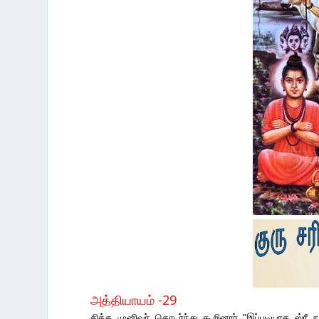
அத்தியாயம் -29
சித்த முனிவர் தொடர்ந்து கூறினார் ”இப்படியாக ஸ்ர