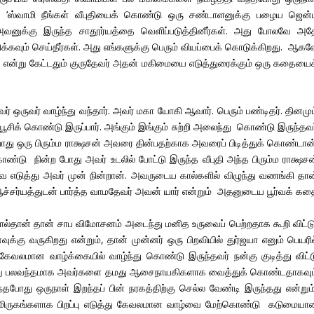
கள். ‘ஸ்வாமி நீங்கள் வீபுதியைக் கொண்டு ஒரு சண்டாளனுக்கு பழைய ஜென்
னுக்கு இருந்த சாதூர்யத்தை வெளிப்படுத்தினீர்கள். அது போலவே அத
கவும் செய்தீர்கள். அது எங்களுக்கு பெரும் வியப்பைக் கொடுக்கிறது. ஆகவ
ளா?’ என்று கேட்டதும் குருதேவர் அதன் மகிமையை எடுத்துரைக்கும் ஒரு கதையைக
ர் ஒருவர் வாழ்ந்து வந்தார். அவர் மகா யோகி ஆவார். பெரும் பண்டிதர். தினமு
 பூசிக் கொண்டு இருப்பார். அங்கும் இங்கும் சுற்றி அலைந்து கொண்டு இருந்தவ
ு ஒரு பிரும்ம ராக்ஷசன் அவரை தின்பதற்காக அவரைப் பிடித்துக் கொண்டான்
ண்டு நின்ற போது அவர் உடலில் போட்டு இருந்த வீபுதி அந்த பிரும்ம ராக்ஷசன
 எடுத்து அவர் முன் நின்றான். அவருடைய கால்களில் விழுந்து வணங்கி தான
சர்யத்துடன் பார்த்த வாமதேவர் அவன் யார் என்றும் அதனுடைய பூர்வக் கத
்தான் தான் சாப விமோசனம் அடைந்து மனித உருவைப் பெற்றதாக கூறி விட்டு
கு வருகிறது என்றும், தான் முன்னர் ஒரு பிறவியில் துர்ஜயா எனும் பெயரில
வலமான வாழ்க்கையில் வாழ்ந்து கொண்டு இருந்தவர் நன்கு குடித்து விட்ட
ன்று பலவந்தமாக அவர்களை தமது ஆசைநாயகிகளாக வைத்துக் கொண்டதாகவும
போது ஒருநாள் இறந்தப் பின் நரகத்திற்கு செல்ல வேண்டி இருந்தது என்றும்
, மிருகங்களாக பிறப்பு எடுத்து கேவலமான வாழ்வை மேற்கொண்டு கடுமையா