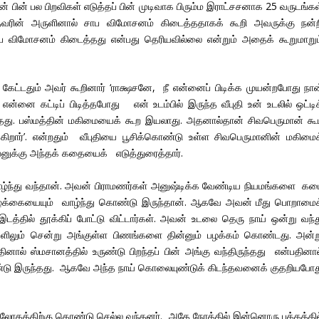
ின் பல பிறவிகள் எடுத்தப் பின் முடிவாக பிரும்ம இராட்சசனாக 25 வருடங்கள
வரின் அருளினால் சாப விமோசனம் கிடைத்ததாகக் கூறி அவருக்கு நன்ற
ாப விமோசனம் கிடைத்தது என்பது தெரியவில்லை என்றும் அதைக் கூறுமாறும
ேட்டதும் அவர் கூறினார் ‘ராக்ஷசனே, நீ என்னைப் பிடிக்க முயன்றபோது நான
ி என்னை கட்டிப் பிடித்தபோது என் உடம்பில் இருந்த வீபுதி உன் உடலில் ஒட்டி
து. பஸ்மத்தின் மகிமையைக் கூற இயலாது. அதனால்தான் சிவபெருமான் கூ
்கிறார்’. என்றதும் வீபுதியை பூசிக்கொண்டு உள்ள சிவபெருமானின் மகிமைக
ுக்கு அந்தக் கதையைக் எடுத்துரைத்தார்.
 வாழ்ந்து வந்தான். அவன் பிராமணர்கள் அனுஷ்டிக்க வேண்டிய நியமங்களை கட
ாழ்க்கையையும் வாழ்ந்து கொண்டு இருந்தான். ஆகவே அவன் மீது பொறாமைக
்தில் தூக்கிப் போட்டு விட்டார்கள். அவன் உடலை தெரு நாய் ஒன்று வந்த
ங்களிலும் சென்று அங்குள்ள பிணங்களை தின்னும் பழக்கம் கொண்டது. அன்ற
னால் ஸ்மசானத்தில் உருண்டு பிறந்தப் பின் அங்கு வந்திருந்தது என்பதினால
 கொண்டு இருந்தது. ஆகவே அந்த நாய் கொலையுண்டுக் கிடந்தவனைக் குதறியபோத
லோகத்திற்கு கொண்டு செல்ல வந்தனர். அதே நேரத்தில் இன்னொரு பக்கத்தில