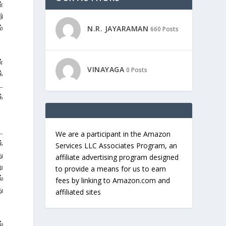
்
ி
்
N.R. JAYARAMAN
660 Posts
்
VINAYAGA
0 Posts
க்
ட
்
ை
We are a participant in the Amazon
்
Services LLC Associates Program, an
ு
affiliate advertising program designed
ு
to provide a means for us to earn
்
fees by linking to Amazon.com and
ு
affiliated sites
்