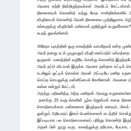
அவரை சுற்றி நின்றிருந்தவர்கள் அவரிடம் கேட்டார்
நினைவைக் கொண்டு வந்து வேத சாஸ்திரங்களில் அவ
வீபுதியைக் கொண்டு அவன் நினைவை முற்றிலுமாக அழிக்
எங்களுக்கு வீபுதியின் மகிமைக் குறித்துக் கூறுவீர்க
கூறத் துவங்கினார்.
‘கிரேதா யுகத்தின் ஒரு காலத்தில் வாமதேவர் என்ற முனிவ
அவர் தனது உடல் முழுவதும் வீபுதி எனப்படும் பஸ்மத்தை
ஒருநாள் வனத்தின் வழியே சென்று கொண்டு இருந்தபோத
அவர் தப்பி விடாமல் இருக்க அவரை நன்றாக கட்டிக் கொ
உடலிலும் ஒட்டிக் கொள்ள அவன் அப்படியே மனித உருவை
செய்த செயலுக்கு மன்னிப்பைக் கோரினான். அவனை ஆச்
என்ன என்றும் கேட்டார்.
அதற்கு பதிலளித்த அந்த மனிதன் அவரது கருணையினால
தனக்கு 25 வருடங்களின் பூர்வ ஜென்மக் கதை நினைவுக்
கொடுமைக்கார மன்னனாக இருந்தவர் எனவும், மிகக் கே
ஒன்றும் அறியாதப் இளம் பெண்களைக் கடத்திச் செ
இப்படியாக பல கொடுமைகளைப் புரிந்து கொண்டு இருந்த
அதன் பின் நூறு வருட காலத்துக்கு நரியாக, பேயாக