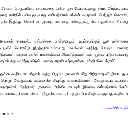
ாதேவப் பெருமானே, உத்தமமான மனித குல மேம்பாட்டிற்கு தர்ம, அர்த்த, காம
்றை எளிதில் பயில முடியாது என்பதினால் உங்கள் அருளைப் பெற்றுக் கொண்ட
்தில் இருந்து வெளி வர முடியும் என்பதை எங்களுக்கு விளக்குவீர்களா?’ என்ற
ரிகளைக் கொண்ட பஸ்மத்தை நெற்றியிலும், உடம்பெங்கும் பூசி உள்ளதைக
ூசிக் கொண்டு இருந்தால் உங்களது பாவங்கள் அழிந்து போகும். பசுவைத
சித்தவன், மற்றவர்களின் மனைவியை அபகரித்தவன் என குற்றம் புரிந்தவர்களத
ளும்போது அழிந்து விடும். அதை அணிபவர்களுக்கு முக்தி கிடைக்கும்’.
ுக்கு கூறிய வாமதேவர் அந்த பிரும்ம ராக்ஷசன் மீது சிறிதளவு வீபுதியை தூ
் பெற்று அவருடைய கால்களில் விழுந்து வணங்கினான். அவனுடைய பாபங்கள
ரமாகப் பிறந்தவர். குருவை மிஞ்சிய கடவுள் இல்லை என்பதினால் பிரும்
ம ஸரஸ்வதி ஸ்வாமிகள் திருவிக்ரமபாரதி மற்றும் பிற சிஷ்யர்களுக்கு கூறினார
…………தொடரும
article