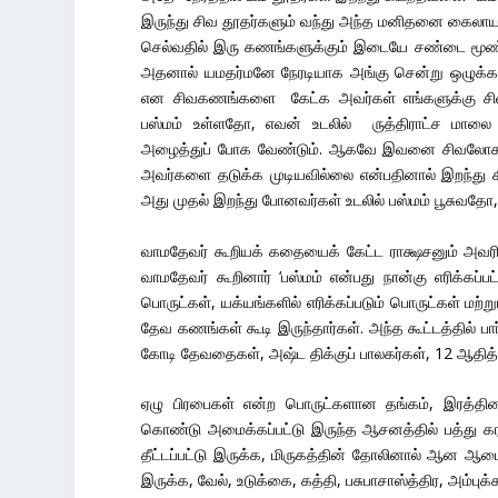
இருந்து சிவ தூதர்களும் வந்து அந்த மனிதனை கைலாயத
செல்வதில் இரு கணங்களுக்கும் இடையே சண்டை மூண்ட
அதனால் யமதர்மனே நேரடியாக அங்கு சென்று ஒழுக்க
என சிவகணங்களை கேட்க அவர்கள் எங்களுக்கு சிவப
பஸ்மம் உள்ளதோ, எவன் உடலில் ருத்திராட்ச மாலை
அழைத்துப் போக வேண்டும். ஆகவே இவனை சிவலோகத்துக
அவர்களை தடுக்க முடியவில்லை என்பதினால் இறந்து 
அது முதல் இறந்து போனவர்கள் உடலில் பஸ்மம் பூசுவதோ
வாமதேவர் கூறியக் கதையைக் கேட்ட ராக்ஷசனும் அவரி
வாமதேவர் கூறினார் ‘பஸ்மம் என்பது நான்கு எரிக்கப்
பொருட்கள், யக்யங்களில் எரிக்கப்படும் பொருட்கள் ம
தேவ கணங்கள் கூடி இருந்தார்கள். அந்த கூட்டத்தில் பா
கோடி தேவதைகள், அஷ்ட திக்குப் பாலகர்கள், 12 ஆதித்த
ஏழு பிரபைகள் என்ற பொருட்களான தங்கம், இரத்தினம்
கொண்டு அமைக்கப்பட்டு இருந்த ஆசனத்தில் பத்து கர
தீட்டப்பட்டு இருக்க, மிருகத்தின் தோலினால் ஆன ஆடை,
இருக்க, வேல், உடுக்கை, கத்தி, பசுபாசாஸ்த்திர, அம்ப