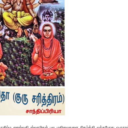
ீ நருசிம்ம ஸரஸ்வதி ஸ்வாமிகள் பல மகிமைகளை நிகழ்த்தி வந்தபோது ஒருநாள