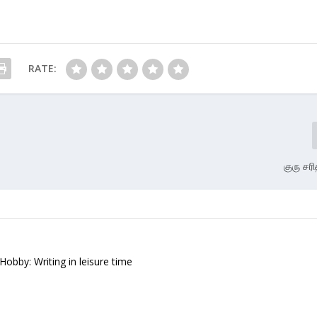
RATE:
குரு சரி
 Hobby: Writing in leisure time