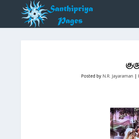
குர
Posted by
N.R. Jayaraman
|