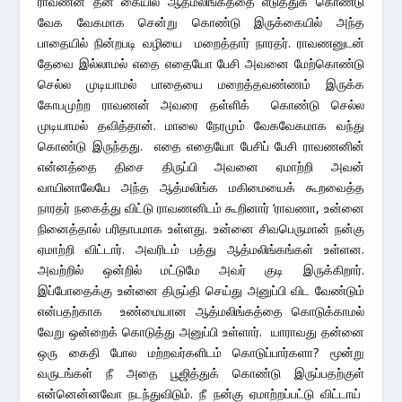
ராவணன் தன் கையில் ஆத்மலிங்கத்தை எடுத்துக் கொண்டு
வேக வேகமாக சென்று கொண்டு இருக்கையில் அந்த
பாதையில் நின்றபடி வழியை மறைத்தார் நாரதர். ராவணனுடன்
தேவை இல்லாமல் எதை எதையோ பேசி அவனை மேற்கொண்டு
செல்ல முடியாமல் பாதையை மறைத்தவண்ணம் இருக்க
கோபமுற்ற ராவணன் அவரை தள்ளிக் கொண்டு செல்ல
முடியாமல் தவித்தான். மாலை நேரமும் வேகவேகமாக வந்து
கொண்டு இருந்தது. எதை எதையோ பேசிப் பேசி ராவணனின்
என்னத்தை திசை திருப்பி அவனை ஏமாற்றி அவன்
வாயினாலேயே அந்த ஆத்மலிங்க மகிமையைக் கூறவைத்த
நாரதர் நகைத்து விட்டு ராவணனிடம் கூறினார் ‘ராவணா, உன்னை
நினைத்தால் பரிதாபமாக உள்ளது. உன்னை சிவபெருமான் நன்கு
ஏமாற்றி விட்டார். அவரிடம் பத்து ஆத்மலிங்கங்கள் உள்ளன.
அவற்றில் ஒன்றில் மட்டுமே அவர் குடி இருக்கிறார்.
இப்போதைக்கு உன்னை திருப்தி செய்து அனுப்பி விட வேண்டும்
என்பதற்காக உண்மையான ஆத்மலிங்கத்தை கொடுக்காமல்
வேறு ஒன்றைக் கொடுத்து அனுப்பி உள்ளார். யாராவது தன்னை
ஒரு கைதி போல மற்றவர்களிடம் கொடுப்பார்களா? மூன்று
வருடங்கள் நீ அதை பூஜித்துக் கொண்டு இருப்பதற்குள்
என்னென்னவோ நடந்துவிடும். நீ நன்கு ஏமாற்றப்பட்டு விட்டாய்