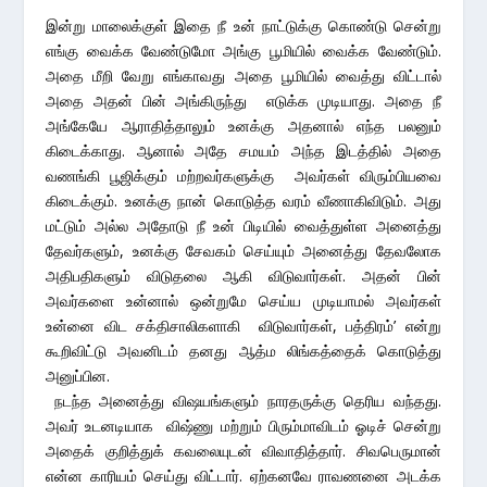
இன்று மாலைக்குள் இதை நீ உன் நாட்டுக்கு கொண்டு சென்று
எங்கு வைக்க வேண்டுமோ அங்கு பூமியில் வைக்க வேண்டும்.
அதை மீறி வேறு எங்காவது அதை பூமியில் வைத்து விட்டால்
அதை அதன் பின் அங்கிருந்து எடுக்க முடியாது. அதை நீ
அங்கேயே ஆராதித்தாலும் உனக்கு அதனால் எந்த பலனும்
கிடைக்காது. ஆனால் அதே சமயம் அந்த இடத்தில் அதை
வணங்கி பூஜிக்கும் மற்றவர்களுக்கு அவர்கள் விரும்பியவை
கிடைக்கும். உனக்கு நான் கொடுத்த வரம் வீணாகிவிடும். அது
மட்டும் அல்ல அதோடு நீ உன் பிடியில் வைத்துள்ள அனைத்து
தேவர்களும், உனக்கு சேவகம் செய்யும் அனைத்து தேவலோக
அதிபதிகளும் விடுதலை ஆகி விடுவார்கள். அதன் பின்
அவர்களை உன்னால் ஒன்றுமே செய்ய முடியாமல் அவர்கள்
உன்னை விட சக்திசாலிகளாகி விடுவார்கள், பத்திரம்’ என்று
கூறிவிட்டு அவனிடம் தனது ஆத்ம லிங்கத்தைக் கொடுத்து
அனுப்பின.
நடந்த அனைத்து விஷயங்களும் நாரதருக்கு தெரிய வந்தது.
அவர் உடனடியாக விஷ்ணு மற்றும் பிரும்மாவிடம் ஓடிச் சென்று
அதைக் குறித்துக் கவலையுடன் விவாதித்தார். சிவபெருமான்
என்ன காரியம் செய்து விட்டார். ஏற்கனவே ராவணனை அடக்க