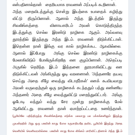
என்பதினால்தான் தைரியமாக ராவணன் அப்படிக் கூறினான்.
அந்த மறைவிடத்துக்கு சென்று இயற்கை உபாதைக் கழித்து
விட்டு திரும்பினான். ஆனால் அந்த இடத்தில் இருந்து
சிவலிங்கத்தை வினாயகரிடம் அவன் கொடுத்திருந்த
இடத்துக்கு செல்ல இரண்டு நாழிகை ஆகும். அவ்வளவு
தூரத்தில் இருந்தது அந்த இடம். ராவணன் திடுக்கிட்டான்.
இதென்ன நான் இங்கு வர கால் நாழிகக்கூட ஆகவில்லை.
ஆனால் இப்போது அங்கு செல்ல இரண்டு நாழிகைக்கு
மேலாகிவிடும் போலிருக்கிறதே என குழம்பினான். அதெப்படி
அருகில் தெரிந்த இடம் இத்தனை தூரமாகிவிட்டது என
திடுக்கிட்டவன் அங்கிருந்து ஓடி வரலானான். ‘அந்தணரே தயவு
செய்து அதை கீழே வைத்து விடாதீர்கள்’ எனக் கூவியவாறு
அவன் வருவதற்குள் ஒரு நாழிகைக் கடந்ததும் பத்து எண்ணிய
அந்தணர் அதை கீழே வைத்துவிட்டு மறைந்துவிட்டார். அங்கு
ஓடோடி வந்தும் வந்து சேர மூன்று நாழிகைக்கு மேல்
ஆகிவிட்டது. ராவணன் தான் ஏமாற்றப்பட்டதை உணர்ந்தான்.
(பூமியிலே பதிந்திருந்த சிவலிங்கத்தை எடுக்க பலவாறு பல பக்கங்களிலும் இருந்து
முயன்றதில் அது ஒரு பசுவின் காது போல உருமாறியதே தவிர, பூமியில் இருந்து அதை
வெளியில் வெளிவரவில்லை. பசுவின் காது போல லிங்கம் மாரிவிட்டதினால் அந்த இடம்