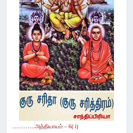
…………அத்தியாயம்
– 6( i)