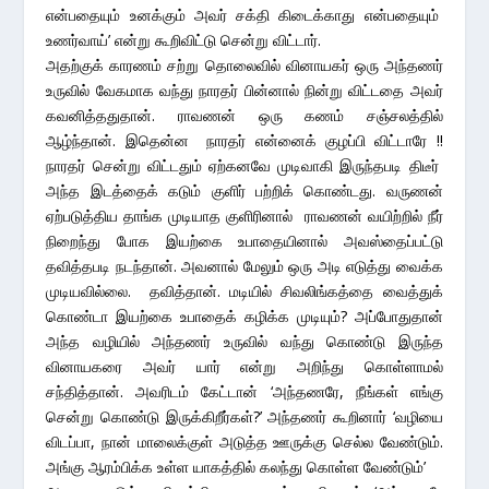
என்பதையும் உனக்கும் அவர் சக்தி கிடைக்காது என்பதையும்
உணர்வாய்’ என்று கூறிவிட்டு சென்று விட்டார்.
அதற்குக் காரணம் சற்று தொலைவில் வினாயகர் ஒரு அந்தணர்
உருவில் வேகமாக வந்து நாரதர் பின்னால் நின்று விட்டதை அவர்
கவனித்ததுதான். ராவணன் ஒரு கணம் சஞ்சலத்தில்
ஆழ்ந்தான். இதென்ன நாரதர் என்னைக் குழப்பி விட்டாரே !!
நாரதர் சென்று விட்டதும் ஏற்கனவே முடிவாகி இருந்தபடி திடீர்
அந்த இடத்தைக் கடும் குளிர் பற்றிக் கொண்டது. வருணன்
ஏற்படுத்திய தாங்க முடியாத குளிரினால் ராவணன் வயிற்றில் நீர்
நிறைந்து போக இயற்கை உபாதையினால் அவஸ்தைப்பட்டு
தவித்தபடி நடந்தான். அவனால் மேலும் ஒரு அடி எடுத்து வைக்க
முடியவில்லை. தவித்தான். மடியில் சிவலிங்கத்தை வைத்துக்
கொண்டா இயற்கை உபாதைக் கழிக்க முடியும்? அப்போதுதான்
அந்த வழியில் அந்தணர் உருவில் வந்து கொண்டு இருந்த
வினாயகரை அவர் யார் என்று அறிந்து கொள்ளாமல்
சந்தித்தான். அவரிடம் கேட்டான் ‘அந்தணரே, நீங்கள் எங்கு
சென்று கொண்டு இருக்கிறீர்கள்?’ அந்தணர் கூறினார் ‘வழியை
விடப்பா, நான் மாலைக்குள் அடுத்த ஊருக்கு செல்ல வேண்டும்.
அங்கு ஆரம்பிக்க உள்ள யாகத்தில் கலந்து கொள்ள வேண்டும்’