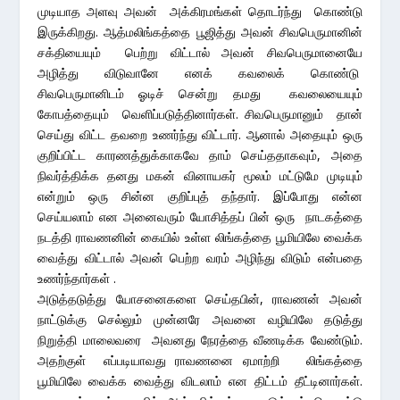
முடியாத அளவு அவன் அக்கிரமங்கள் தொடர்ந்து கொண்டு
இருக்கிறது. ஆத்மலிங்கத்தை பூஜித்து அவன் சிவபெருமானின்
சக்தியையும் பெற்று விட்டால் அவன் சிவபெருமானையே
அழித்து விடுவானே எனக் கவலைக் கொண்டு
சிவபெருமானிடம் ஓடிச் சென்று தமது கவலையையும்
கோபத்தையும் வெளிப்படுத்தினார்கள். சிவபெருமானும் தான்
செய்து விட்ட தவறை உணர்ந்து விட்டார். ஆனால் அதையும் ஒரு
குறிப்பிட்ட காரணத்துக்காகவே தாம் செய்ததாகவும், அதை
நிவர்த்திக்க தனது மகன் வினாயகர் மூலம் மட்டுமே முடியும்
என்றும் ஒரு சின்ன குறிப்புத் தந்தார். இப்போது என்ன
செய்யலாம் என அனைவரும் யோசித்தப் பின் ஒரு நாடகத்தை
நடத்தி ராவணனின் கையில் உள்ள லிங்கத்தை பூமியிலே வைக்க
வைத்து விட்டால் அவன் பெற்ற வரம் அழிந்து விடும் என்பதை
உணர்ந்தார்கள் .
அடுத்தடுத்து யோசனைகளை செய்தபின், ராவணன் அவன்
நாட்டுக்கு செல்லும் முன்னரே அவனை வழியிலே தடுத்து
நிறுத்தி மாலைவரை அவனது நேரத்தை வீணடிக்க வேண்டும்.
அதற்குள் எப்படியாவது ராவணனை ஏமாற்றி லிங்கத்தை
பூமியிலே வைக்க வைத்து விடலாம் என திட்டம் தீட்டினார்கள்.