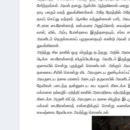
சேர்ந்தார்கள். அவள் தனது ஆன்மீக ஆற்றலினால் பல
நாடி பலரும் வரத் துவங்கினார்கள். அதே நேரத்தில் அத
தவம் செய்து வந்தார். ஆகவே வந்துள்ளவள் யார், 
சீடரான பைரோன்னாத் என்பவரை அனுப்பினார். வைஷ
வாள், வில், அம்பு போன்றவை இருந்ததையும், சர்வ
அவளிடம் நெருக்கமாகப் பழகுவதையும் கண்டு அவள் ம
துவங்கினாள்.
அடுத்து சில நாளில் ஒரு விருந்து நடந்தது. அதில
பிடிக்க பைரோன்னாத் விரும்பியபோது அவரிடம் இருந்
குகையில் சென்று புகுந்துக் கொண்டாள். அங்கும
தலையை சீவிக் கொன்று விட அவருடைய துண்டிக்கப்பட்ட 
அவருடைய தலை மரணம் அடையும் தருவாயில் அவளிடம் மன்
தேவிகள் படைத்த தன்னுடைய சுய உருவம் கிடைக்க ‘
மக்களை நல்வழிப் படுத்தி உலகில் அமைதியை ஏற்படுத்த
கிடைக்க அருளி விட்டு, அவருடைய தலை விழுந்த இடமும்
மக்கள் பைரோன்னாத் சன்னதிக்கும் சென்று வணங்க
வைஷ்ணவ தேவியாக அமர்ந்து கொண்டாள்.