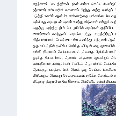
எதற்காகப் படைத்தீர்கள். நான் என்ன செய்ய வேண்டும
ரத்னாகர் என்பவரின் மகளாகப் பிறந்து அந்த மனிதப்
படுத்தி உலகில் ஆன்மீக எண்ணத்தை மக்களிடையே வலுப
அப்போது அவருடன் அவள் கலந்து விடுவாள் என்றும் கூறி
அதற்கு அடுத்த நிமிடமே பூமியில் அவர்கள் குறிப்பிட
வைஷ்ணவி கலந்துவிட அவளே பத்து மாதத்திற்குப் ப
வித்யாசமானப் பெண்ணாகவே வளர்ந்து வந்தவள் ஆன்மீ
ஒரு கட்டத்தில் தனியே அமர்ந்து வீட்டின் ஒரு மூலையி
தங்கி தியானம் செய்யலானாள். அவளது பிறப்பின் 
ஒடிந்து போனார்கள். ஆனால் எத்தனை முயன்றும் அ
என்பதினால் பண்டிதர்கள் சிலரிடம் அது பற்றிக் கேட்
ஆராய்ந்து பார்த்தப் பின் அவள் ஒரு தெய்வப் பிறவ
விடுமாறும் அவளது செய்கைகளை தடுக்க வேண்டாம் என
வீட்டிற்கு திரும்பி வரவே இல்லை. அங்கேயே தங்கி விட்ட