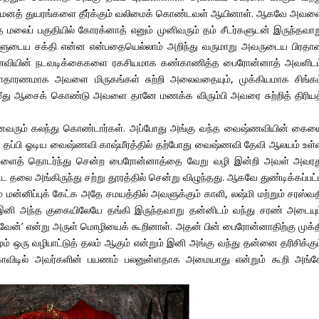
ரது மனத் துயரங்களை தீர்க்கும் வலிமைக் கொண்டவள் ஆயினாள். ஆகவே அவள
ே மலைப் பகுதியில் கோரக்னாத் எனும் முனிவரும் தம் சீடர்களுடன் இருந்தவாற
அவளுடைய சக்தி என்ன என்பதையெல்லாம் அறிந்து வருமாறு அவருடைய பிரதா
்ணவியின் நடவடிக்கைகளை ரகசியமாக கண்காணித்த பைரோன்னாத் அவளிடம
 சாதாரணமாக அவளை மிருகங்கள் சுற்றி அலைவதையும், முக்கியமாக சிங்கம
ீது ஆசைக் கொண்டு அவளை தானே மணக்க விரும்பி அவரை சுற்றித் திரியத
் அனைவரும் கலந்து கொண்டார்கள். அப்போது அங்கு வந்த வைஷ்ணவியின் கைய
து தப்பி ஓடிய வைஷ்ணவி காஷ்மீரத்தில் தற்போது வைஷ்ணவி தேவி ஆலயம் உள்
் அவளைத் தொடர்ந்து சென்ற பைரோன்னாத்தை வேறு வழி இன்றி அவள் அவரத
தலை அங்கிருந்து சற்று தூரத்தில் சென்று விழுந்தது. ஆகவே துண்டிக்கப்பட்
னிப்புக் கேட்க அதே சமயத்தில் அவளுக்கும் காளி, லஷ்மி மற்றும் சரஸ்வத
இனி அந்த குகையிலேயே தங்கி இருந்தவாறு தன்னிடம் வந்து சரண் அடையும
ுவேன்’ என்று அருள் மொழியைக் கூறினாள். அதன் பின் பைரோன்னாதிற்கு முக்த
 ஒரு வழிபாட்டுத் தலம் ஆகும் என்றும் இனி அங்கு வந்து தன்னை தரிசிக்கும
ாவிடில் அவர்களின் பயணம் பலனுள்ளதாக அமையாது என்றும் கூறி அங்க