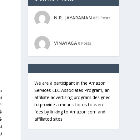
N.R. JAYARAMAN
660 Posts
VINAYAGA
0 Posts
We are a participant in the Amazon
Services LLC Associates Program, an
ய
affiliate advertising program designed
ி
to provide a means for us to earn
்
fees by linking to Amazon.com and
்
affiliated sites
்
ி
றி