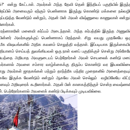
்?’ என்று கேட்டாள். அவர்கள் அந்த தேவி தென் இந்தியப் பகுதியில் இருந்
 பிறப்பில் அனைவரும் ஏற்கும் பெண்ணாக இருந்து கொண்டு மக்களை நல்வழிப
்படுத்த வேண்டும் என்றும், அதன் பின் அவள் விஷ்ணுவை காணுவாள் என்றும
னார்கள்.
்ட ரத்னாகரின் மனைவி கர்ப்பம் அடைந்தாள். அந்த கர்பத்தில் இருந்த அணுவில
ின்னர் அவர்களுக்குப் பெண்ணாகப் பிறந்தாள். சிறு வயது முதலேயே ஒர
க விஷயங்களில் அதிக கவனம் செலுத்தி வந்தாள். இப்படியாக இருக்கையில
ல் தியானம் செய்யத் துவங்கியவள் ஒரு நாள் வனப் பகுதிக்குச் சென்று அங்கேய
ரகசியத்தை அறியாத அவளுடையப் பெற்றோர்கள் அவள் செயலைக் கண்டு மனம
வர்களால் அவளை சம்சார வாழ்க்கைக்கு திரும்ப கொண்டு வர இயலவில்ல
டபோது அவர்கள் ஜாதகங்கள் மற்றும் தாந்த்ரீக மந்திர முறைகளில் அனைத்தையும
ியாகவே இருக்க வேண்டும் என்றும் ஆகவே அவள் செல்லும் வழியிலேயே விட்ட
வும் அறிவுரைக் கூறினார்கள். அதன் பின் கானகத்திற்குச் சென்ற வைஷ்ணவ
ாள். பெற்றோர்களால் அவளைக் கண்டு பிடிக்கவும் முடியவில்லை.