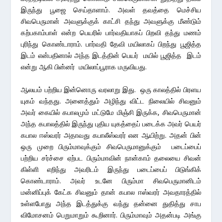
இருந்து பூஜை செய்தாளாம். அவள் தவத்தை மெச்சிய
சிவபெருமான் அவளுக்குக் காட்சி தந்து அவளுக்கு மீண்டும்
கற்பகாம்பாள் என்ற பெயரில் பார்வதியாகப் பிறவி தந்து மணம்
புரிந்து கொண்டாராம். பார்வதி தேவி மயிலாகப் பிறந்து பூஜித்த
இடம் என்பதினால் அந்த இடத்தின் பெயர் மயில் பூஜித்த இடம்
என்று ஆகி பின்னர் மயிலாப்பூராக மருவியது.
ஆலயம் பற்றிய இன்னொரு வரலாறு இது. ஒரு காலத்தில் பிரளய
யுகம் வந்தது. அனைத்தும் அழிந்து விட்ட நிலையில் சிவனும்
அவர் கையில் கபாலமும் மட்டுமே மிஞ்சி இருக்க, சிவபெருமான்
அந்த கபாலத்தில் இருந்து புதிய யுகத்தைப் படைக்க அவர் பெயர்
கபால ஈஸ்வரர் அதாவது கபாலீஸ்வரர் என ஆயிற்று. அதன் பின்
ஒரு முறை பிரும்மாவுக்கும் சிவபெருமானுக்கும் படைப்பைப்
பற்றிய சர்ச்சை ஏற்பட பிரும்மாவின் நான்காம் தலையை சிவன்
கிள்ளி எறிந்து அவரிடம் இருந்து படைப்பைப் பிடுங்கிக்
கொண்டாராம். அவர் உடனே பிரும்மா சிவபெருமானிடம்
மன்னிப்புக் கேட்க சிவனும் தான் கபால ஈஸ்வரர் அவதாரத்தில்
உள்ளபோது அந்த இடத்துக்கு வந்து தன்னை துதித்து சாப
விமோசனம் பெறுமாறும் கூறினார். பிரும்மாவும் அதன்படி அங்கு