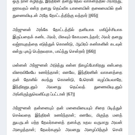
ஒரு நாள் கழித்து, இந்திரன் தனது தேவ வாகனத்தில் அமர்ந்து,
ஐராவதம் என்ற தனது தெய்வீக யானையின் தலைமையில் தன்
துணைவியுடன் அதே தோட்டத்திற்கு வந்தார் ||65||
அர்ஜுனன் அங்கே தோட்டத்தில் தனியாக மகிழ்ச்சியாக
இருப்பதைக் கண்ட அவர், மிகவும் கோபமடைந்தார்; அவர் தனது
வஜ்ராயுதத்தை எடுத்துக் கொண்டு, ஆயிரம் கண்களின் கடவுள்
என்று புகழ் பெற்றவராக, பாய்ந்து சென்றார் ||66||
மன்னன் அர்ஜுனன் அடுத்து என்ன நிகழப்போகிறது என்பதை
விரைவிலேயே உணர்ந்தான்; எனவே, இந்திரனின் வாகனத்தை
தன் தோளில் சுமந்து கொண்டு, பேரொலி எழுப்பியவாறே,
இந்திரனுடனும் அவனது தெய்வத் துணைவியுடனும்
அங்கிருந்துவெளிப்புற ப்பட்டான் |67||
அர்ஜுனன் தன்னையும் தன் மனைவியையும் சிறை பிடித்துச்
செல்வதை இந்திரன் உணர்ந்தான்; எனவே, மிகுந்த மனத்
துயருடன் மற்ற தேவர்களைத் தனக்கு உதவ வருமாறு அவன்
அழைத்தான்; தேவர்களும் அவனது அழைப்பிற்குச் செவி