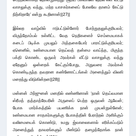
வாசலுக்கு வந்து, மற்ற யாசகர்களைப் போலவே தானம் கேட்டு
நிற்கிறாரே’ என்று கூறினான்||27||
இல்லற வாழ்வில் ஈடுபட்டுள்ளோர் போற்றுதலுக்குரியவர்;
விருந்தோம்பல் உள்ளிட்ட வேத நெறிகளைச் செம்மையாகக்
கடைப் பிடிக்க முயலும் அத்தகையோர் பாராட்டுக்குரியவர்;
ஏனெனில், உண்மையான தெய்வத் தன்மை வாய்ந்த, மிகுந்த
பக்தி கொண்ட ஒருவர் அவர்கள் வீட்டு வாசலுக்கு வந்து
ஏதேனும் ஒன்றைக் கேட்கும்போது, அதுவரை அவர்கள்
கொண்டிருந்த தவறான கண்ணோட்டங்கள் அனைத்தும் விலகி
மறைந்து விடுகின்றன||28||
மன்னன் அர்ஜுனன் மனதில் எண்ணினான் ‘நான் தெய்வமான
ஸ்ரீமத் தத்தாத்ரேயரின் அருளைப் பெற்ற ஒருவன் ஆவேன்;
யோக மார்க்கத்தில் பயணிக்க நான் முயன்றுள்ளேன்;
உண்மையான சாதகர்களுக்கு யோகத்தின் பேராற்றல் அளிக்கும்
வலிமையைக் கொண்டு, உமது ஜ்வாலைகளால் எரிக்கப்படும்
அனைத்துத் தாவரங்களும் மீண்டும் தழைத்தோங்க நான்