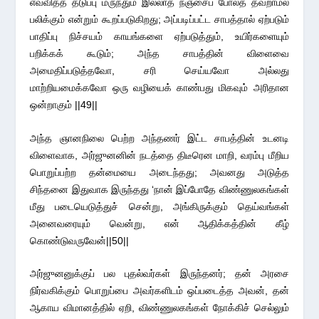
எவ்விதத் தடுப்பு மருந்தும் இல்லாத நஞ்சைப் போலத் தவறாமல்
பலிக்கும் என்றும் கூறப்படுகிறது; அப்படிப்பட்ட சாபத்தால் ஏற்படும்
பாதிப்பு நிச்சயம் காயங்களை ஏற்படுத்தும், உயிர்களையும்
பறிக்கக் கூடும்; அந்த சாபத்தின் விளைவை
அமைதிப்படுத்தவோ, சரி செய்யவோ அல்லது
மாற்றியமைக்கவோ ஒரு வழியைக் காண்பது மிகவும் அரிதான
ஒன்றாகும் ||49||
அந்த ஞானநிலை பெற்ற அந்தணர் இட்ட சாபத்தின் உடனடி
விளைவாக, அர்ஜுனனின் நடத்தை திடீரென மாறி, வரம்பு மீறிய
பொறுப்பற்ற தன்மையை அடைந்தது; அவனது அடுத்த
சிந்தனை இதுவாக இருந்தது ‘நான் இப்போதே விண்ணுலகங்கள்
மீது படையெடுத்துச் சென்று, அங்கிருக்கும் தெய்வங்கள்
அனைவரையும் வென்று, என் ஆதிக்கத்தின் கீழ்
கொண்டுவருவேன்||50||
அர்ஜுனனுக்குப் பல புதல்வர்கள் இருந்தனர்; தன் அரசை
நிர்வகிக்கும் பொறுப்பை அவர்களிடம் ஒப்படைத்த அவன், தன்
ஆகாய விமானத்தில் ஏறி, விண்ணுலகங்கள் நோக்கிச் செல்லும்