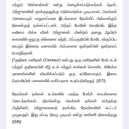
மற்றும் ‘கின்னரர்கள்’ என்று அழைக்கப்படுபவர்கள் ஆவர்;
அர்ஜுனனின் தாக்குதலுக்கு ஈடுகொடுக்க முடியாமல், அவர்கள்
அனைவரும் பாதுகாப்பான இடங்களை நோக்கிப் பின்வாங்கும்
நிலைக்குத் தள்ளப்பட்டனர்; அந்தப் போரின் வெறியில், இந்த
வலிமை மிக்க வீரன் அர்ஜுனன், மீண்டும் தனது ஆயிரம்
கைகளில் ஐநூறு வில்களை ஏந்தி, அப்பகுதியில் போரிட விரும்பிய
எவரும் இல்லாத வகையில் அம்புகளை ஒன்றன்பின் ஒன்றாகப்
பொழிந்தான்.
{*குதிரை மனிதன் (Centaur) என்பது ஒரு மனிதனின் மேல் உடல்
மற்றும் குதிரையின் கீழ் உடல் மற்றும் கால்கள் கொண்ட கிரேக்க
புராணங்களின் விவரிக்கப்படும் ஒரு உயிரினமாகும். இவை
தெசலியின் மலைகளில் வசிப்பதாக கூறப்படுகிறது}, ||57||
தேவர்கள் தங்கள் உடல்களில் பலத்த போர்க் காயங்களை
அடைந்தார்கள்; திடீரென்று அவர்கள் தங்கள் உயிருக்கு
அஞ்சினர்; அர்ஜுனனைத் தாக்கிய தேவர்களின் கூட்டம்
முழுவதும், இது எப்படி நிகழ முடியும் என்று எண்ணி திகைத்தது
||58||