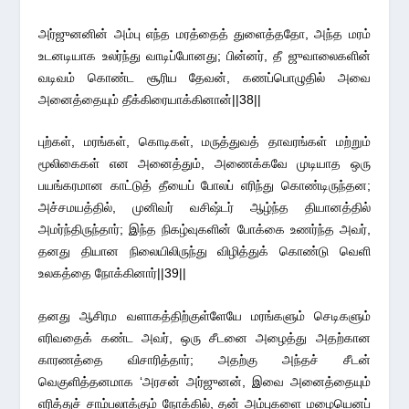
அர்ஜுனனின் அம்பு எந்த மரத்தைத் துளைத்ததோ, அந்த மரம்
உடனடியாக உலர்ந்து வாடிப்போனது; பின்னர், தீ ஜுவாலைகளின்
வடிவம் கொண்ட சூரிய தேவன், கணப்பொழுதில் அவை
அனைத்தையும் தீக்கிரையாக்கினான்||38||
புற்கள், மரங்கள், கொடிகள், மருத்துவத் தாவரங்கள் மற்றும்
மூலிகைகள் என அனைத்தும், அணைக்கவே முடியாத ஒரு
பயங்கரமான காட்டுத் தீயைப் போலப் எரிந்து கொண்டிருந்தன;
அச்சமயத்தில், முனிவர் வசிஷ்டர் ஆழ்ந்த தியானத்தில்
அமர்ந்திருந்தார்; இந்த நிகழ்வுகளின் போக்கை உணர்ந்த அவர்,
தனது தியான நிலையிலிருந்து விழித்துக் கொண்டு வெளி
உலகத்தை நோக்கினார்||39||
தனது ஆசிரம வளாகத்திற்குள்ளேயே மரங்களும் செடிகளும்
எரிவதைக் கண்ட அவர், ஒரு சீடனை அழைத்து அதற்கான
காரணத்தை விசாரித்தார்; அதற்கு அந்தச் சீடன்
வெகுளித்தனமாக ‘அரசன் அர்ஜுனன், இவை அனைத்தையும்
எரித்துச் சாம்பலாக்கும் நோக்கில், தன் அம்புகளை மழையெனப்