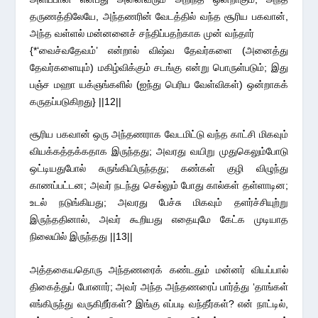
தருணத்திலேயே, அந்தணரின் வேடத்தில் வந்த சூரிய பகவான்,
அந்த வள்ளல் மன்னனைச் சந்திப்பதற்காக முன் வந்தார்
{*‘வைச்வதேவம்’ என்றால் விஷ்வ தேவர்களை (அனைத்து
தேவர்களையும்) மகிழ்விக்கும் சடங்கு என்று பொருள்படும்; இது
பஞ்ச மஹா யக்ஞங்களில் (ஐந்து பெரிய வேள்விகள்) ஒன்றாகக்
கருதப்படுகிறது} ||12||
சூரிய பகவான் ஒரு அந்தணராக வேடமிட்டு வந்த காட்சி மிகவும்
வியக்கத்தக்கதாக இருந்தது; அவரது வயிறு முதுகெலும்போடு
ஒட்டியதுபோல் சுருங்கியிருந்தது; கண்கள் குழி விழுந்து
காணப்பட்டன; அவர் நடந்து செல்லும் போது கால்கள் தள்ளாடின;
உடல் நடுங்கியது; அவரது பேச்சு மிகவும் தளர்ச்சியுற்று
இருந்ததினால், அவர் கூறியது எதையுமே கேட்க முடியாத
நிலையில் இருந்தது ||13||
அத்தகையதொரு அந்தணரைக் கண்டதும் மன்னர் வியப்பால்
திகைத்துப் போனார்; அவர் அந்த அந்தணரைப் பார்த்து ‘தாங்கள்
எங்கிருந்து வருகிறீர்கள்? இங்கு எப்படி வந்தீர்கள்? என் நாட்டில்,