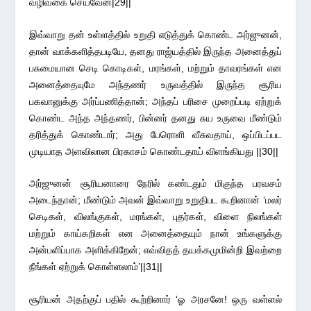
வழிவகை செய்வேன்|29||
இவ்வாறு தன் உள்ளத்தில் உறுதி எடுத்துக் கொண்ட அர்ஜுனன்,
தான் வாக்களித்தபடியே, தனது ராஜ்யத்தில் இருந்த அனைத்துப்
பசுமையான செடி கொடிகள், மரங்கள், மற்றும் தாவரங்கள் என
அனைத்தையுமே அந்தணர் உருவத்தில் இருந்த சூரிய
பகவானுக்கு அர்ப்பணித்தான்; அந்தப் பரிசை முறைப்படி ஏற்றுக்
கொண்ட அந்த அந்தணர், பின்னர் தனது சுய உருவை மீண்டும்
தரித்துக் கொண்டார்; அது பேரொளி வீசுவதாய், ஒப்பிடப்பட
முடியாத அளவிலான பிரகாசம் கொண்டதாய் விளங்கியது ||30||
அர்ஜுனன் சூரியனாரை நேரில் கண்டதும் மிகுந்த பரவசம்
அடைந்தான்; மீண்டும் அவன் இவ்வாறு உறுதிபட கூறினான் ‘மலர்
செடிகள், விலங்குகள், மரங்கள், புதர்கள், விளை நிலங்கள்
மற்றும் காய்கறிகள் என அனைத்தையும் நான் உங்களுக்கு
அன்பளிப்பாக அளிக்கிறேன்; எவ்விதத் தயக்கமுமின்றி இவற்றை
நீங்கள் ஏற்றுக் கொள்ளலாம்’||31||
சூரியன் அதற்குப் பதில் கூற்றினார் ‘ஓ அரசனே! ஒரு வள்ளல்