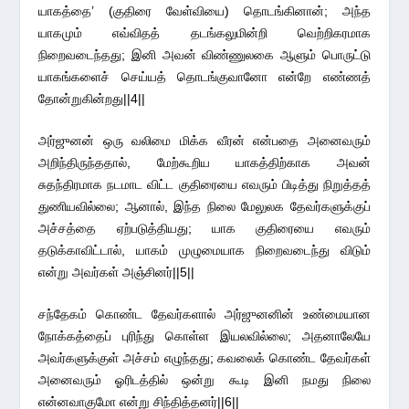
யாகத்தை’ (குதிரை வேள்வியை) தொடங்கினான்; அந்த
யாகமும் எவ்விதத் தடங்கலுமின்றி வெற்றிகரமாக
நிறைவடைந்தது; இனி அவன் விண்ணுலகை ஆளும் பொருட்டு
யாகங்களைச் செய்யத் தொடங்குவானோ என்றே எண்ணத்
தோன்றுகின்றது||4||
அர்ஜுனன் ஒரு வலிமை மிக்க வீரன் என்பதை அனைவரும்
அறிந்திருந்ததால், மேற்கூறிய யாகத்திற்காக அவன்
சுதந்திரமாக நடமாட விட்ட குதிரையை எவரும் பிடித்து நிறுத்தத்
துணியவில்லை; ஆனால், இந்த நிலை மேலுலக தேவர்களுக்குப்
அச்சத்தை ஏற்படுத்தியது; யாக குதிரையை எவரும்
தடுக்காவிட்டால், யாகம் முழுமையாக நிறைவடைந்து விடும்
என்று அவர்கள் அஞ்சினர்||5||
சந்தேகம் கொண்ட தேவர்களால் அர்ஜுனனின் உண்மையான
நோக்கத்தைப் புரிந்து கொள்ள இயலவில்லை; அதனாலேயே
அவர்களுக்குள் அச்சம் எழுந்தது; கவலைக் கொண்ட தேவர்கள்
அனைவரும் ஓரிடத்தில் ஒன்று கூடி இனி நமது நிலை
என்னவாகுமோ என்று சிந்தித்தனர்||6||