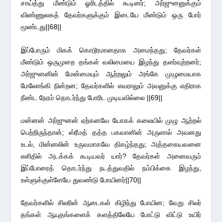
சாய்த்து மீண்டும் ஓரிடத்தில் கூடினர்; அர்ஜுனனுக்கும்
விண்ணுலகத் தேவர்களுக்கும் இடையே மீண்டும் ஒரு போர்
மூண்டது||68||
இப்போரும் மிகக் கொடூரமானதாக அமைந்தது; தேவர்கள்
மீண்டும் ஒருமுறை தங்கள் வலிமையை இழந்து தளர்வுற்றனர்;
அர்ஜுனனின் மேன்மையும் ஆற்றலும் அங்கே முழுமையாக
மேலோங்கி நின்றன; தேவர்களில் எவராலும் அவனுக்கு எதிராக
நீண்ட நேரம் தொடர்ந்து போரிட முடியவில்லை ||69||
மன்னன் அர்ஜுனன் ஏற்கனவே யோகக் கலையில் முழு ஆற்றல்
பெற்றிருந்தான்; ஸ்ரீமத் தத்த பகவானின் அருளால் அவனது
உடல், மின்னலின் உருவமாகவே திகழ்ந்தது; அத்தகையவனை
எளிதில் அடக்கக் கூடியவர் யார்? தேவர்கள் அனைவரும்
இப்போரைத் தொடர்ந்து நடத்துவதில் நம்பிக்கை இழந்து,
உள்ளுக்குள்ளேயே துவண்டு போயினர்||70||
தேவர்களில் சிலரின் ஆடைகள் கிழிந்து போயின; வேறு சிலர்
தங்கள் ஆயுதங்களைக் களத்திலேயே போட்டு விட்டு உயிர்