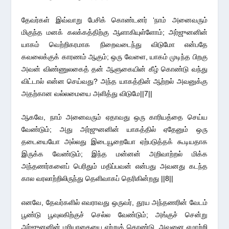
தேவர்கள் இவ்வாறு பேசிக் கொண்டனர் ‘நாம் அனைவரும்
மிகுந்த மனக் கலக்கத்திற்கு ஆளாகியுள்ளோம்; அர்ஜுனனின்
யாகம் வெற்றிகரமாக நிறைவடைந்து விடுமோ என்பதே
கவலைக்குக் காரணம் ஆகும்; ஒரு வேளை, யாகம் முடிந்த பிறகு
அவன் விண்ணுலகைத் தன் ஆளுகையின் கீழ் கொண்டு வந்து
விட்டால் என்ன செய்வது? அந்த யாகத்தின் ஆற்றல் அவனுக்கு
அதற்கான வல்லமையை அளித்து விடுமே||7||
ஆகவே, நாம் அனைவரும் ஏதாவது ஒரு காரியத்தை செய்ய
வேண்டும்; அது அர்ஜுனனின் யாகத்தில் ஏதேனும் ஒரு
தடையையோ அல்லது இடையூறையோ ஏற்படுத்தக் கூடியதாக
இருக்க வேண்டும்; இந்த மன்னன் அறிவாற்றல் மிக்க
அந்தணர்களைப் பெரிதும் மதிப்பவன் என்பது அவனது கடந்த
கால வரலாற்றிலிருந்து தெளிவாகப் தெரிகின்றது ||8||
எனவே, தேவர்களில் எவராவது ஒருவர், தூய அந்தணரின் வேடம்
பூண்டு பூவுலகிற்குச் செல்ல வேண்டும்; அங்குச் சென்று
அர்ஜுனனின் மரியாதையை ஏற்றுக் கொண்டு, அவனை ஏமாற்றி