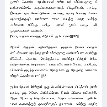
குணம் கொண்ட ஆட்சியாளன் என்ற உன் நற்பெயருக்கு நீ
உண்மையிலேயே தகுதியுடையவனாகத் திகழ்கிறாய்; எனக்கு
இன்னும் ஒரு வேண்டுகோள் உள்ளது; தயவு செய்து அவை
அனைத்தையும் எனக்காக காய* வைத்து விடு; உலர்ந்த
மரங்களை எரிப்பது எளிது; அதன் மூலம் எனது பசி
முழுமையாகத் தணியும்.
(*வாடி வதங்க வைத்து விடு என்பது பொருள்)||32||
அரசன் அதற்குப் பதிலளித்தான் ‘முதலில் நீங்கள் எதைக்
கேட்டீர்களோ அவற்றை நான் உங்களுக்கு அன்பளிப்பாக அளித்து
விட்டேன்; ஆனால், செங்குத்தாக வளர்ந்து நிற்கும் இந்த
உயிரினங்களை (மரங்களை) நானாகவே உலரச் செய்ய மாட்டேன்;
உங்களால் முடிந்த வகையில் அதை செய்து அவற்றை உணவாக
ஏற்றுக் கொள்வாயாக’ ||33||
சூரிய தேவன் இன்னும் ஒரு வேண்டுகோளை விடுத்தார் ‘நான்
உனக்கு ஒரு அம்பை அளிக்கிறேன்; நீ உன் வில்லை நாணேற்றி,
அந்த அம்பைத் தொடுப்பாயாக; அதன் விளைவாக, பூமியில்
உள்ள அனைத்துத் தாவரங்களும் தாமாகவே உலர்ந்து விடும்;