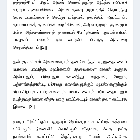
தத்தாத்ரேயர் மீதும் அவன் கொண்டிருந்த ஆழ்ந்த ஈடுபாடு
சற்றும் குறையவில்லை; அவன் தனது ராஜ்யத்தில் தொடர்ந்து
வேத யாகங்களைச் செய்து வந்தான்; தவத்தில் ஈடுபட்டான்;
தாராளமாகத் தானங்கள் வழங்கினான்; அறிவாற்றலும், ஞானமும்
மிக்க அந்தணர்களைத் தவறாமல் போற்றினான்; குடிமக்களின்
பாதுகாப்பு மற்றும் நல் வாழ்வில் மிகுந்த அக்கறை
செலுத்தினான்||2||
தன் குடிமக்கள் அனைவரையும் தன் சொந்தக் குழந்தைகளைப்
போலவே பாவித்து, அவர்களின் தேவைகளை அவன் மிகுந்த
அன்புடனும், பரிவுடனும் கவனித்து வந்தான்; மேலும்,
பஞ்சாங்கத்தின்படி பல்வேறு காலங்களுக்கும் ஆண்டுகளுக்கும்
உரிய சிறப்புச் சடங்குகளையும் யாகங்களையும், மரியாதையுடனும்
நடத்துவதற்கான எந்தவொரு வாய்ப்பையும் அவன் தவற விட்டதே
இல்லை ||3||
தனது அன்பிற்குரிய குருவும் தெய்வமுமான ஸ்ரீமத் தத்தரை
எப்போதும் நினைவில் கொள்ளும் விதமாக, வேத புனித
நூல்களில் கூறப்பட்டு இருந்தவாறு அவன் ‘அஸ்வமேத