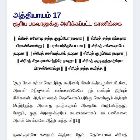
அத்தியாயம் 17
சூரிய பகவானுக்கு அளிக்கப்பட்ட காணிக்கை
|| ஸ்ரீமத் கணேஷ தத்த குருப்யோ நமஹா || || ஸ்ரீமத் தத்த ரங்கஹா
பிரசன்னோஸ்து || || பரஸ்பார்தேவோ பவ || || ஸ்ரீமத் கணேஷாயே
நமஹா || || ஸ்ரீமத் சரஸ்வத்யாய் நமஹா || ஸ்ரீமத் குருப்யோ நமஹா ||
|| ஸ்ரீமத் சீதா-ராமச்சந்திரே நமஹா || || ஸ்ரீமத் குரு-தத்தாத்ரேய:
பிரசன்னோஸ்து || || ஸ்ரீமத் தத்த சமர்த்த ||
‘குரு வேத தர்மா தொடர்ந்து கூறினார் ‘கேள் ஆர்வமுள்ள சீடனே,
அரசன் அர்ஜுனன் உண்மையிலேயே நற் பண்பும் நீதியும்
மிக்கவன்; ஆத்மா வைத் தெளிவாகப் புரிந்து கொள்ளும் ஆற்றல்
பெற்றிருந்த அவனது நடத்தையும் அதையே பிரதிபலித்தது;
மேலும், ஒரு அரசனுக்குரிய கடமைகளாகப் பல பணிகளை
அவன் செவ்வனே ஆற்றி வந்தான்||1||
தனக்குள்ளே உறையும் ஆத்மா மீதும், தெய்வமான ஸ்ரீமத்