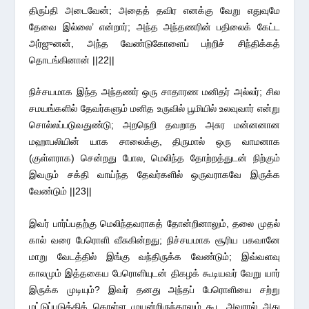
திருப்தி அடைவேன்; அதைத் தவிர எனக்கு வேறு எதுவுமே
தேவை இல்லை’ என்றார்; அந்த அந்தணரின் பதிலைக் கேட்ட
அர்ஜுனன், அந்த வேண்டுகோளைப் பற்றிச் சிந்திக்கத்
தொடங்கினான் ||22||
நிச்சயமாக இந்த அந்தணர் ஒரு சாதாரண மனிதர் அல்லர்; சில
சமயங்களில் தேவர்களும் மனித உருவில் பூமியில் உலவுவார் என்று
சொல்லப்படுவதுண்டு; அறநெறி தவறாத அசுர மன்னனான
மஹாபலியின் யாக சாலைக்கு, திருமால் ஒரு வாமனாக
(குள்ளராக) சென்றது போல, மெலிந்த தோற்றத்துடன் நிற்கும்
இவரும் சக்தி வாய்ந்த தேவர்களில் ஒருவராகவே இருக்க
வேண்டும் ||23||
இவர் பார்ப்பதற்கு மெலிந்தவராகத் தோன்றினாலும், தலை முதல்
கால் வரை பேரொளி வீசுகின்றது; நிச்சயமாக சூரிய பகவானே
மாறு வேடத்தில் இங்கு வந்திருக்க வேண்டும்; இவ்வளவு
காலமும் இத்தகைய பேரொளியுடன் திகழக் கூடியவர் வேறு யார்
இருக்க முடியும்? இவர் தனது அந்தப் பேரொளியை சற்று
மட்டுப்படுத்திக் கொள்ள முயன்றிருந்தாலும் கூட அவரால் அது