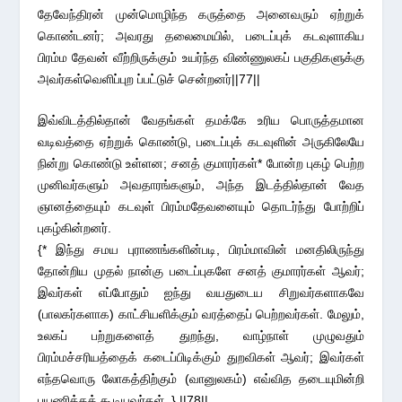
தேவேந்திரன் முன்மொழிந்த கருத்தை அனைவரும் ஏற்றுக்
கொண்டனர்; அவரது தலைமையில், படைப்புக் கடவுளாகிய
பிரம்ம தேவன் வீற்றிருக்கும் உயர்ந்த விண்ணுலகப் பகுதிகளுக்கு
அவர்கள்வெளிப்புற ப்பட்டுச் சென்றனர்||77||
இவ்விடத்தில்தான் வேதங்கள் தமக்கே உரிய பொருத்தமான
வடிவத்தை ஏற்றுக் கொண்டு, படைப்புக் கடவுளின் அருகிலேயே
நின்று கொண்டு உள்ளன; சனத் குமாரர்கள்* போன்ற புகழ் பெற்ற
முனிவர்களும் அவதாரங்களும், அந்த இடத்தில்தான் வேத
ஞானத்தையும் கடவுள் பிரம்மதேவனையும் தொடர்ந்து போற்றிப்
புகழ்கின்றனர்.
{* இந்து சமய புராணங்களின்படி, பிரம்மாவின் மனதிலிருந்து
தோன்றிய முதல் நான்கு படைப்புகளே சனத் குமாரர்கள் ஆவர்;
இவர்கள் எப்போதும் ஐந்து வயதுடைய சிறுவர்களாகவே
(பாலகர்களாக) காட்சியளிக்கும் வரத்தைப் பெற்றவர்கள். மேலும்,
உலகப் பற்றுகளைத் துறந்து, வாழ்நாள் முழுவதும்
பிரம்மச்சரியத்தைக் கடைப்பிடிக்கும் துறவிகள் ஆவர்; இவர்கள்
எந்தவொரு லோகத்திற்கும் (வானுலகம்) எவ்வித தடையுமின்றி
பயணிக்கக் கூடியவர்கள். } ||78||