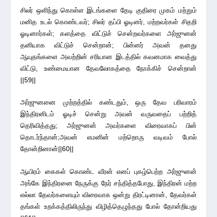
சிலர் ஒளிந்து கொள்ள இடங்களை தேடி குதிரை முகம் மற்றும்
மனித உடல் கொண்டவர்; சிலர் தப்பி ஓடினர், மற்றவர்கள் சிதறி
ஓடினார்கள்; களத்தை விட்டுச் சென்றவர்களை அர்ஜுனன்
தனியாக விட்டுச் சென்றான்; பின்னர் அவன் தனது
ஆயுதங்களை அவற்றின் சரியான இடத்தில் கவனமாக வைத்து
விட்டு, உண்மையான தேவலோகத்தை நோக்கிச் சென்றான்
||59||
அர்ஜுனனை முற்றத்தில் கண்டதும், ஒரு தேவ பரிவாரம்
இந்திரனிடம் ஓடிச் சென்று அவன் வருவதைப் பற்றித்
தெரிவித்தது; அர்ஜுனன் அவர்களை விரைவாகப் பின்
தொடர்ந்தான்;அவன் எமனின் மற்றொரு வடிவம் போல்
தோன்றினான்||60||
ஆயிரம் கைகள் கொண்ட வீரன் எனப் புகழ்பெற்ற அர்ஜுனன்
அங்கே இந்திரனை நேருக்கு நேர் சந்தித்தபோது, இந்திரன் மற்ற
எல்லா தேவர்களையும் விரைவாக ஒன்று திரட்டினான், தேவர்கள்
தங்கள் உறக்கத்திலிருந்து விழித்தெழுந்தது போல் தோன்றியது