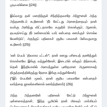
முடியவில்லை ||24||
இவ்வாறு தன் மனதிற்குள் சிந்தித்தவாறே அர்ஜுனன் அந்த
அந்தணரிடம் கூறினான் ‘நீர் கேட்டது அனைத்தையும் நான்
உமக்கு அளித்து விட்டதாகவே கருதிக் கொள்ளும்; ஆனால்,
தயவுசெய்து நீர் உண்மையில் யார் என்பதை எனக்குச் சொல்ல
வேண்டும்’; அதற்குப் பதிலாகச் சூரிய பகவான் பின்வருமாறு
கூறினார் ||25||
‘என் பெயர் ‘திவாகர பட்டன்*; நான் எனது பசியைத் தணித்துக்
கொள்ளவே இங்கு வந்துள்ளேன்; இடையில் எங்கும் நிற்காமல்,
தென் இந்தியாவில் அமைந்துள்ள புனிதமான அருணாசலத்
திருத்தலத்திலிருந்து நேராக இங்கு வந்துள்ளேன்|
{*இப் பெயரின் மூலம், தான் சூரிய பகவானே என்பதைச்
வார்த்தை ஜாலங்களினால் உணர்த்தினார்} |26||
அந்த அந்தணரின் பதிலைக் கேட்டு அர்ஜுனன்
புன்னகைத்தான்; ‘இந்த பூமியில் நான் மிகவும் பாக்கியம்
பெற்றவனாகத் தோன்றுகிறது! சூரிய பகவானே நேரில் என் வீட்டு