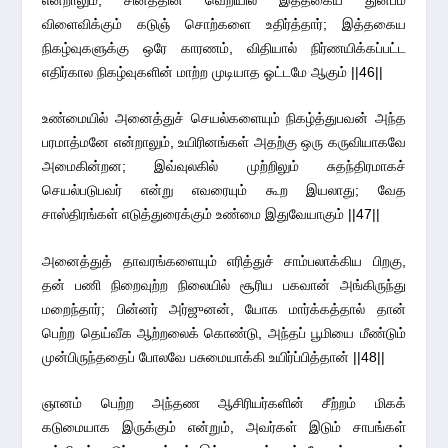
என்றாலும், சினத்தின் வெறியில் இத்தகைய துன்பம்
விளைவிக்கும் கடுஞ் சொற்களை உதிர்த்தார்; இத்தகைய
நிகழ்வுகளுக்கு ஒரே காரணம், விதியால் நிர்ணயிக்கப்பட்ட
எதிர்கால நிகழ்வுகளின் மாற்ற முடியாத ஓட்டமே ஆகும் ||46||
உண்மையில் அனைத்துச் செயல்களையும் நிகழ்த்துபவன் அந்த
பரமாத்மனே என்றாலும், உயிரினங்கள் அதற்கு ஒரு கருவியாகவே
அமைகின்றன; இவ்வுலகில் முற்றிலும் சுதந்திரமாகச்
செயல்படுபவர் என்று எவரையும் கூற இயலாது; வேத
சாஸ்திரங்கள் எடுத்துரைக்கும் உண்மை இதுவேயாகும் ||47||
அனைத்துத் தாவரங்களையும் எரித்துச் சாம்பலாக்கிய பிறகு,
தன் பணி நிறைவுற்ற நிலையில் சூரிய பகவான் அங்கிருந்து
மறைந்தார்; பின்னர் அர்ஜுனன், யோக மார்க்கத்தால் தான்
பெற்ற தெய்வீக ஆற்றலைக் கொண்டு, அந்தப் பூமியை மீண்டும்
முன்பிருந்ததைப் போலவே பசுமையாக்கி உயிர்ப்பித்தான் ||48||
ஞானம் பெற்ற அந்தண ஆசிரியர்களின் சீற்றம் மிகக்
கடுமையாக இருக்கும் என்றும், அவர்கள் இடும் சாபங்கள்