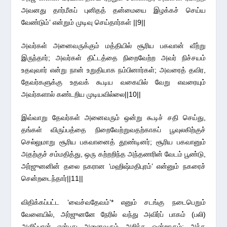
அவனது தார்மீகப் புனிதத் தன்மையை இழக்கச் செய்ய
வேண்டும்’ என்றும் முடிவு செய்தார்கள் ||9||
அவர்கள் அனைவருக்கும் மத்தியில் சூரிய பகவான் வீற்று
இருந்தார்; அவர்கள் திட்டத்தை நிறைவேற்ற அவர் நிச்சயம்
உதவுவார் என்று நான் உறுதியாக நம்பினார்கள்; அவரைத் தவிர,
தேவர்களுக்கு உதவக் கூடிய வகையில் வேறு எவரையும்
அவர்களால் கண்டறிய முடியவில்லை||10||
இவ்வாறு தேவர்கள் அனைவரும் ஒன்று கூடிச் சதி செய்து,
தங்கள் விருப்பத்தை நிறைவேற்றுவதற்காகப் பூவுலகிற்குச்
செல்லுமாறு சூரிய பகவானைத் தூண்டினர்; சூரிய பகவானும்
அதற்குச் சம்மதித்து, ஒரு கற்றறிந்த அந்தணரின் வேடம் பூண்டு,
அர்ஜுனனின் தலை நகரான ‘மஹிஷ்மதிபுரம்’ என்னும் நகரைச்
சென்றடைந்தார்||11||
விதிக்கப்பட்ட ‘வைச்வதேவம்’* எனும் சடங்கு நடைபெறும்
வேளையில், அர்ஜுனனே நேரில் வந்து அவிர்ப் பாகம் (பலி)
அளிப்பான் என்பது அனைவரும் அறிந்த ஒன்றாகும்; அந்த