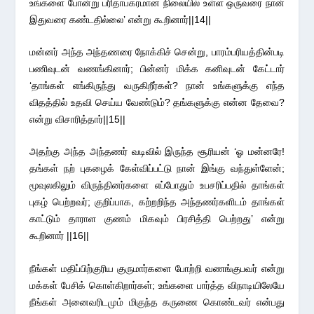
உங்களை போன்று பரிதாபகரமான நிலையில் உள்ள ஒருவரை நான்
இதுவரை கண்டதில்லை’ என்று கூறினார்||14||
மன்னர் அந்த அந்தணரை நோக்கிச் சென்று, பாரம்பரியத்தின்படி
பணிவுடன் வணங்கினார்; பின்னர் மிக்க கனிவுடன் கேட்டார்
‘தாங்கள் எங்கிருந்து வருகிறீர்கள்? நான் உங்களுக்கு எந்த
விதத்தில் உதவி செய்ய வேண்டும்? தங்களுக்கு என்ன தேவை?
என்று விசாரித்தார்||15||
அதற்கு அந்த அந்தணர் வடிவில் இருந்த சூரியன் ‘ஓ மன்னரே!
தங்கள் நற் புகழைக் கேள்விப்பட்டு நான் இங்கு வந்துள்ளேன்;
மூவுலகிலும் விருந்தினர்களை எப்போதும் உபசரிப்பதில் தாங்கள்
புகழ் பெற்றவர்; குறிப்பாக, கற்றறிந்த அந்தணர்களிடம் தாங்கள்
காட்டும் தாராள குணம் மிகவும் பிரசித்தி பெற்றது’ என்று
கூறினார் ||16||
நீங்கள் மதிப்பிற்குரிய குருமார்களை போற்றி வணங்குபவர் என்று
மக்கள் பேசிக் கொள்கிறார்கள்; உங்களை பார்த்த விநாடியிலேயே
நீங்கள் அனைவரிடமும் மிகுந்த கருணை கொண்டவர் என்பது