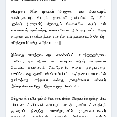
சினமுற்ற அந்த முனிவர் ‘அர்ஜுனா, உன் ஆணவமும்
தற்பெருமையும் போதும், ஜமதக்னி முனிவரின் தெய்வீகப்
புதல்வர் (பரசுராமர்) தோன்றும் வேளையில், அவர் உன்
கைகளைத் துண்டித்து, மாயையினால் நீ பெற்று உள்ள அந்த
தவறான உயர் எண்ணத்தை நிறைந்த உன் தலையையும் கொய்து
வீழ்த்துவார்’ என்று சபித்தார்||44||
இவ்வாறு சினத்தால் ஆட் கொள்ளப்பட்ட போற்றுதலுக்குரிய
முனிவர், ஒரு தீர்க்கமான மனதுடன் கடுஞ் சொற்களை
கொண்ட சாபத்தைக் கொடுத்தார்; இறைத் தத்துவத்தை
உணர்ந்த ஒரு ஞானியால் மொழியப்பட்ட இத்தகைய சாபத்தின்
தாக்கத்தை மாற்றவோ அல்லது குறைக்கவோ வல்லவர்
இவ்வுலகில் எவரேனும் இருக்க முடியுமோ?||45||
அர்ஜுனன் எப்போதும் அறிவாற்றல் மிக்க அந்தணர்களுக்கு உரிய
மரியாதை அளிப்பவன் என்றாலும், வசிஷ்ட முனிவர் அமைதியும்
ஞானமும் நிறைந்த சான்றோர்களில் முதன்மையானவர்