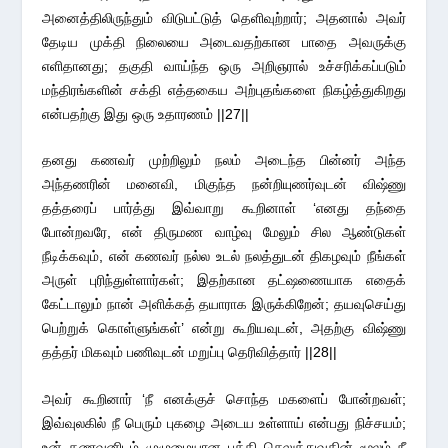
அனைத்திலிருந்தும் விடுபட்டுத் தெளிவுற்றார்; அதனால் அவர்
தேடிய முக்தி நிலையை அடைவதற்கான பாதை அவருக்கு
எளிதானது; தகுதி வாய்ந்த ஒரு அறிஞரால் உச்சரிக்கப்படும்
மந்திரங்களின் சக்தி எத்தகைய அற்புதங்களை நிகழ்த்துகிறது
என்பதற்கு இது ஒரு உதாரணம் ||27||
தனது கணவர் முற்றிலும் நலம் அடைந்த பின்னர் அந்த
அந்தணரின் மனைவி, மிகுந்த நன்றியுணர்வுடன் விஷ்ணு
தத்தரைப் பார்த்து இவ்வாறு கூறினாள் ‘எனது தந்தை
போன்றவரே, என் திருமண வாழ்வு மேலும் சில ஆண்டுகள்
நீடிக்கவும், என் கணவர் நல்ல உடல் நலத்துடன் திகழவும் நீங்கள்
அருள் புரிந்துள்ளார்கள்; இதற்கான தட்ஷணையாக எதைக்
கேட்டாலும் நான் அளிக்கத் தயாராக இருக்கிறேன்; தயவுசெய்து
பெற்றுக் கொள்ளுங்கள்’ என்று கூறியவுடன், அதற்கு விஷ்ணு
தத்தர் மிகவும் பணிவுடன் மறுப்பு தெரிவித்தார் ||28||
அவர் கூறினார் ‘நீ எனக்குச் சொந்த மகளைப் போன்றவள்;
இவ்வுலகில் நீ பெரும் புகழை அடைய உள்ளாய் என்பது நிச்சயம்;
உன் கணவனிடம் முழுமையான பக்தி செலுத்துவதின் மூலம் நீ