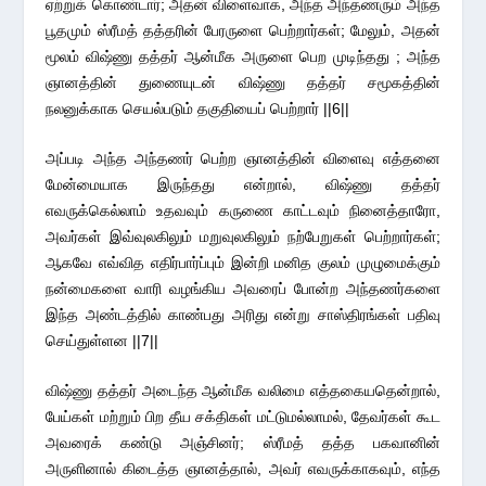
ஏற்றுக் கொண்டார்; அதன் விளைவாக, அந்த அந்தணரும் அந்த
பூதமும் ஸ்ரீமத் தத்தரின் பேரருளை பெற்றார்கள்; மேலும், அதன்
மூலம் விஷ்ணு தத்தர் ஆன்மீக அருளை பெற முடிந்தது ; அந்த
ஞானத்தின் துணையுடன் விஷ்ணு தத்தர் சமூகத்தின்
நலனுக்காக செயல்படும் தகுதியைப் பெற்றார் ||6||
அப்படி அந்த அந்தணர் பெற்ற ஞானத்தின் விளைவு எத்தனை
மேன்மையாக இருந்தது என்றால், விஷ்ணு தத்தர்
எவருக்கெல்லாம் உதவவும் கருணை காட்டவும் நினைத்தாரோ,
அவர்கள் இவ்வுலகிலும் மறுவுலகிலும் நற்பேறுகள் பெற்றார்கள்;
ஆகவே எவ்வித எதிர்பார்ப்பும் இன்றி மனித குலம் முழுமைக்கும்
நன்மைகளை வாரி வழங்கிய அவரைப் போன்ற அந்தணர்களை
இந்த அண்டத்தில் காண்பது அரிது என்று சாஸ்திரங்கள் பதிவு
செய்துள்ளன ||7||
விஷ்ணு தத்தர் அடைந்த ஆன்மீக வலிமை எத்தகையதென்றால்,
பேய்கள் மற்றும் பிற தீய சக்திகள் மட்டுமல்லாமல், தேவர்கள் கூட
அவரைக் கண்டு அஞ்சினர்; ஸ்ரீமத் தத்த பகவானின்
அருளினால் கிடைத்த ஞானத்தால், அவர் எவருக்காகவும், எந்த