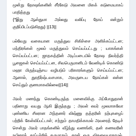
மூன்று தோஷங்களின் சீர்கேடு அவனை மிகக் கடுமையாகப்
பாதித்தது
{*இது ஆஸ்துமா அல்லது வலிப்பு நோய் என்றும்
குறிப்பிடப்படுகிறது} ||13||
பல்வேறு வகையான மருத்துவ சிகிச்சை அளிக்கப்பட்டன;
மந்திரங்கள் மூலம் மருத்துவம் செய்யப்பட்டது ; யாகங்கள்
செய்யப்பட்டன; ஜாதகத்தின் அடிப்படையில் தோஷ நிவர்த்தி
பூஜைகள் செய்யப்பட்டன, சிவபெருமானிடம் வேண்டிக் கொண்டு
மஹா மிருத்யுஞ்சய வழிபடும் பரிகாரங்களும் செய்யப்பட்டன;
ஆனால், துரதிர்ஷ்டவசமாக, அவருடைய நோய்கள் என்ன
செய்தும் குணமாகவில்லை||14||
அவர் மணந்து கொண்டிருந்த மனைவிக்கு அப்போதுதான்
பதினாறு வயது ஆகி இருந்தது ; அவள் எவர் மூலமாகவோ
புண்ணிய சீலரான அந்தணர் விஷ்ணு தத்தரின் நற்புகழைப்
பற்றிக் கேள்விப்பட்டாள்; சற்றும் தாமதிக்காமல் அவரைத் தேடிச்
சென்று அவர் பாதங்களில் வீழ்ந்து வணங்கி, தன் கணவரின்
உயிரைக் காப்பற்றித் தருமாறும், தான் ஒரு விதவையாகாமல்,