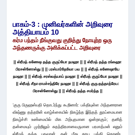
பாகம்-3 : முனிவர்களின் அறிவுரை
அத்தியாயம் 10
கர்ம பந்தம் நீங்குவது குறித்து
நோயுற்ற ஒரு
அந்தணருக்கு
அளிக்கப்பட்ட அறிவுரை
|| ஸ்ரீமத் கணேஷ தத்த குருப்யோ நமஹா || || ஸ்ரீமத் தத்த ரங்கஹா
பிரசன்னோஸ்து || || பரஸ்பார்தேவோ பவ || || ஸ்ரீமத் கணேஷாயே
நமஹா || || ஸ்ரீமத் சரஸ்வத்யாய் நமஹா || ஸ்ரீமத் குருப்யோ நமஹா ||
|| ஸ்ரீமத் சீதா-ராமச்சந்திரே நமஹா || || ஸ்ரீமத் குரு-தத்தாத்ரேய:
பிரசன்னோஸ்து || || ஸ்ரீமத் தத்த சமர்த்த ||
‘குரு பிருஹஸ்பதி தொடர்ந்து கூறினார்: பக்தியுள்ள அந்தணரான
விஷ்ணு தத்தரின் வாழ்க்கையில் நிகழ்ந்த இந்தத் தூய்மையான
நிகழ்ச்சி உண்மையில் மிக அற்புதமான ஒன்றாகும்; தனித்
தன்மையும் முற்றிலும் சுதந்திரமானவருமான பரமாத்மன் எனும்
ஸ்ரீமத் தத்த பகவான், தன் மீது தூய பக்தி கொண்ட