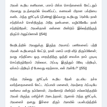
அவள் கூறிய கனிவான, பாசம் மிக்க சொற்களைக் கேட்டதும்
அவளது நடத்தையில் வெளிப்பட்ட கணவன் மீதான பக்தியை
கண்ட அந்த ஜூட்டிங் (Zuting) இவ்வாறு கூறியது ‘அன்பே நான்
சந்திக்கச் சென்றிருந்த அதே நண்பனை, வழியிலேயே நான்
சந்தித்தேன்; அவன்தான் என்னை மீண்டும் இல்லத்திற்குத்
திருப்பி அனுப்பினான் ||54||
வேறிடத்தில் அவனுக்கு இருந்த அவசரப் பணிகளைப் பற்றி
அவன் கூறியதைக் கேட்டு, நான் மனம் மாறி வீடு திரும்பினேன்;
நமது சந்திப்பை ஒரு மாதத்திற்கு ஒத்தி வைக்க நாம் முடிவு
செய்திருந்தோம் அல்லவா, அப்படி இருந்தும் பிரிவு பற்றியும்,
ஏக்கம் பற்றியும் நீ பேசுவது எதற்காக, என் அன்பே?’ ||55||
அந்த அல்லது ஜூட்டிங் கூறிய தேன் தடவிய நச்சு
வார்த்தைகளைக் கேட்ட அப்பாவி மனைவி, அவற்றை அப்படியே
உண்மை என்று நம்பினாள்; அவனோடு மீண்டும் சல்லாபித்ததில்
அவள் மிகுந்த மகிழ்ச்சி அடைந்தாள்; ஆனால் அந்த ஜூட்டிங்,
அவளைச் தனது இச்சை தீரும் அளவில் பயன்படுத்திக்