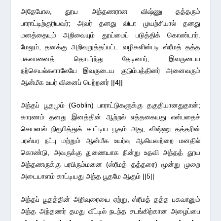
அதேபோல, தூய அந்தணரான விஷ்ணு தத்தரும்
பாராட்டிற்குரியவர்; அவர் தனது விடா முயற்சியால் தனது
மனத்தையும் அறிவையும் தூய்மைப் படுத்திக் கொண்டார்.
மேலும், தனக்கு அறிவுறுத்தப்பட்ட வழிகளின்படி ஸ்ரீமத் தத்த
பகவானைத் தொடர்ந்து தேடினார்; இவருடைய
நற்செயல்களாலேயே இவருடைய குடும்பத்தினர் அனைவரும்
ஆன்மீக உயர் வினைப் பெற்றனர் ||4||
அந்தப் பூதமும் (Goblin) பாராட்டுகளுக்கு தகுதியானதுதான்;
காரணம் தனது இனத்தின் ஆற்றல் எத்தகையது என்பதைச்
செயலால் நிரூபித்துக் காட்டிய பூதம் அது; விஷ்ணு தத்தரின்
பரஸ்பர நட்பு மற்றும் ஆன்மீக உயர்வு ஆகியவற்றை மனதில்
கொண்டு, அவருக்கு துணையாக நின்று உதவி அந்தத் தூய
அந்தணருக்கு பரபிரும்மனை (ஸ்ரீமத் தத்தரை) மூன்று முறை
அடையாளம் காட்டியது அந்த பூதமே ஆகும் ||5||
அந்தப் பூதத்தின் அறிவுரையை ஏற்று, ஸ்ரீமத் தத்த பகவானும்
அந்த அந்தணர் தமது வீட்டில் நடந்த சடங்கிற்கான அழைப்பை