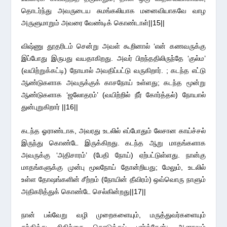
தொடர்ந்து அவருடைய சுமங்கலியாக மனைவியாகவே வாழ
அருளுமாறும் அவரை வேண்டிக் கொண்டாள்||15||
விஷ்ணு தூதரிடம் சென்று அவள் கூறினால் ‘என் கணவருக்கு
இப்போது இருபது வயதாகிறது. அவர் பிறந்ததிலிருந்தே ‘குல்ம’
(வயிற்றுக்கட்டி) நோயால் அவதிப்பட்டு வருகிறார். ; கடந்த எட்டு
ஆண்டுகளாக அவருக்குக் காசநோய் உள்ளது; கடந்த மூன்று
ஆண்டுகளாக ‘ஜலோதரம்’ (வயிற்றில் நீர் கோர்த்தல்) நோயால்
துன்புறுகிறார் ||16||
கடந்த ஓராண்டாக, அவரது உடலில் எப்போதும் லேசான காய்ச்சல்
இருந்து கொண்டே இருக்கிறது. கடந்த ஆறு மாதங்களாக
அவருக்கு ‘அதிசாரம்’ (பேதி நோய்) ஏற்பட்டுள்ளது. நான்கு
மாதங்களுக்கு முன்பு மூலநோய் தோன்றியது; மேலும், உடலில்
உள்ள தோஷங்களின் சீற்றம் (நோயின் தீவிரம்) ஒவ்வொரு நாளும்
அதிகரித்துக் கொண்டே செல்கின்றது||17||
நான் பல்வேறு வழி முறைகளையும், மருத்துவர்களையும்