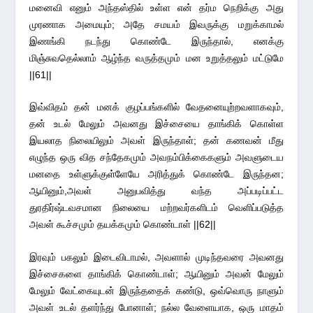
மனைவி எனும் அந்தஸ்தில் உள்ள என் தர்ம நெறிக்கு அது
முரணாக அமையும்; அதே சமயம் இவருக்கு மறுக்காமல்
இணங்கி நடந்து கொண்டே இருந்தால், எனக்கு
மிஞ்சுவதெல்லாம் ஆழ்ந்த வருத்தமும் மன உறுத்தலும் மட்டுமே
||61||
இவ்விதம் தன் மனக் குழப்பங்களில் வேதனையுற்றவளாகவும்,
தன் உடல் மேலும் அவனது இச்சையை தாங்கிக் கொள்ள
இயலாத நிலையிலும் அவள் இருந்தாள்; தன் கணவன் மீது
எழுந்த ஒரு வித சந்தேகமும் அவநம்பிக்கைகளும் அவளுடைய
மனதை உள்ளுக்குள்ளேயே அரித்துக் கொண்டே இருந்தன;
ஆயினும்,அவள் அனுபவித்து வந்த அப்படிப்பட்ட
துரதிர்ஷ்டவசமான நிலையை மற்றவர்களிடம் வெளிப்படுத்த
அவள் கூச்சமும் தயக்கமும் கொண்டாள் ||62||
இரவும் பகலும் இடைவிடாமல், அவளால் முடிந்தவரை அவனது
இச்சைகளை தாங்கிக் கொண்டாள்; ஆயினும் அவன் மேலும்
மேலும் வேட்கையுடன் இருந்ததைக் கண்டு, ஒவ்வொரு நாளும்
அவள் உடல் தளர்ந்து போனாள்; நல்ல வேளையாக, ஒரு மாதம்