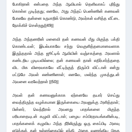
போகிறான் என்பதை அந்த ஆவியால் தெளிவாகப் புரிந்து
கொள்ள முடிந்தது; எனவே, அது அந்தப் பெண்ணின் கணவன்
போலவே தன்னை உருமாறிக் கொண்டு, அவர்கள் வசித்த வீட்டை
நோக்கிச் சென்றது||49||
அந்த அந்தணரின் மனைவி தன் கணவன் மீது மிகுந்த பக்தி
கொண்டவள்; இயல்பாகவே சற்று வெகுளித்தனமானவளாக
இருந்ததால் அந்த ஜூட்டிங் ஆவியின் வஞ்சகத்தை அவளால்
கண்டறிய முடியவில்லை; தன் கணவன் தான் எதிர்பார்த்ததை
விட மிக விரைவாகவே வீட்டிற்குத் திரும்பி விட்டான் என்று
மட்டுமே அவள் எண்ணினாள்; எனவே, மலர்ந்த முகத்துடன்
அவனை வரவேற்றாள் ||50||
அவள் தன் கணவனுக்காக ஏற்கனவே தயார் செய்து
வைத்திருந்த வழக்கமான இருக்கையை அவனுக்கு அளித்தாள்;
பின்னர், வெந்நீரால் அவனது பாதங்களை மிகுந்த
மரியாதையுடன் கழுவி விட்டாள்; பழைய சம்பிரதாயங்களின்படி,
பாதங்களைக் கழுவிய அந்த நீரிலிருந்து ஒரு கைப்பிடி அளவு
எடுத்துத் தன் உள்ளங்கையில் ஏந்தி, அதை வணங்கிய பிறகு