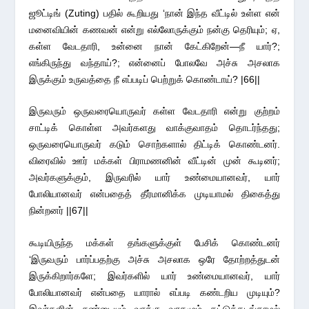
ஜூட்டிங் (Zuting) பதில் கூறியது ‘நான் இந்த வீட்டில் உள்ள என்
மனைவியின் கணவன் என்று எல்லோருக்கும் நன்கு தெரியும்; ஏ,
கள்ள வேடதாரி, உன்னை நான் கேட்கிறேன்—நீ யார்?;
எங்கிருந்து வந்தாய்?; என்னைப் போலவே அச்சு அசலாக
இருக்கும் உருவத்தை நீ எப்படிப் பெற்றுக் கொண்டாய்? |66||
இருவரும் ஒருவரையொருவர் கள்ள வேடதாரி என்று குற்றம்
சாட்டிக் கொள்ள அவர்களது வாக்குவாதம் தொடர்ந்தது;
ஒருவரையொருவர் கடும் சொற்களால் திட்டிக் கொண்டனர்.
விரைவில் ஊர் மக்கள் பிராமணனின் வீட்டின் முன் கூடினர்;
அவர்களுக்கும், இருவரில் யார் உண்மையானவர், யார்
போலியானவர் என்பதைத் தீர்மானிக்க முடியாமல் திகைத்து
நின்றனர் ||67||
கூடியிருந்த மக்கள் தங்களுக்குள் பேசிக் கொண்டனர்
‘இருவரும் பார்ப்பதற்கு அச்சு அசலாக ஒரே தோற்றத்துடன்
இருக்கிறார்களே; இவர்களில் யார் உண்மையானவர், யார்
போலியானவர் என்பதை யாரால் எப்படி கண்டறிய முடியும்?
இவர்களின் சண்டையும் வாக்கு வாதமும் கட்டுக்கடங்காமல்