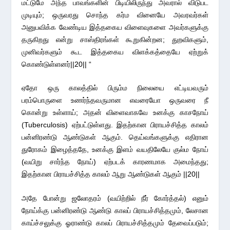
மட்டுமே அந்த பாவங்களின் பிடியிலிருந்து அவரால் விடுபட
முடியும்; ஒருவரது சொந்த கர்ம வினையே அவரவர்கள்
அனுபவிக்க வேண்டிய இத்தகைய விளைவுகளை அவர்களுக்கு
தருகிறது என்று சாஸ்திரங்கள் கூறுகின்றன; துறவிகளும்,
முனிவர்களும் கூட இத்தகைய விளக்கத்தையே ஏற்றுக்
கொண்டுள்ளனர்||20|| “
ஏதோ ஒரு காலத்தில் பிரும்ம நிலையை எட்டியவரும்
பரம்பொருளை உணர்ந்தவருமான எவரையோ ஒருவரை நீ
கொன்று உள்ளாய்; அதன் விளைவாகவே உனக்கு காசநோய்
(Tuberculosis) ஏற்பட்டுள்ளது. இதற்கான பிராயச்சித்த காலம்
பன்னிரண்டு ஆண்டுகள் ஆகும். தெய்வங்களுக்கு எதிரான
துரோகம் இழைத்ததே, உனக்கு இளம் வயதிலேயே குல்ம நோய்
(வயிறு சார்ந்த நோய்) ஏற்படக் காரணமாக அமைந்தது;
இதற்கான பிராயச்சித்த காலம் ஆறு ஆண்டுகள் ஆகும் ||20||
அதே போன்று ஜலோதரம் (வயிற்றில் நீர் கோர்த்தல்) எனும்
நோய்க்கு பன்னிரண்டு ஆண்டு காலப் பிராயச்சித்தமும், லேசான
காய்ச்சலுக்கு ஓராண்டு காலப் பிராயச்சித்தமும் தேவைப்படும்;