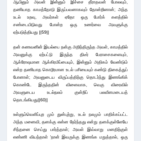
ஆயினும் அவன் இன்னும் இச்சை தீராதவன் போலவும்,
தணியாத காமத்தோடு இருப்பவனாகவும் தோன்றினான்; அந்த
உடல் உறவு, அவர்கள் ஏதோ ஒரு போர்க் களத்தில்
சண்டையிடுவது போன்ற ஒரு உணர்வை அவளுக்கு
ஏற்படுத்தியது ||59||
தன் கணவனின் இயல்பை நன்கு அறிந்திருந்த அவள், காமத்தில்
அவனுக்கு ஏற்பட்டு இருந்த திடீர் பேராசைகளையும்,
ஆக்ரோஷமான ஆக்கிரமிப்பையும், இன்னும் அதிகம் வேண்டும்
என்ற தணியாத கொடூரமான உடல் பசியையும் கண்டு திகைத்துப்
போனாள்; அவனுடைய விருப்பத்திற்கு தொடர்ந்து இணங்கிக்
கொண்டே இருந்ததின் விளைவாக, வெகு விரைவில்
அவளுடைய உடல்நலம் குன்றிப் பலவீனமடையத்
தொடங்கியது||60||
உள்ளும்வெளிப்புற மும் துன்புற்று, உடல் நலமும் பாதிக்கப்பட்ட
அந்த மனைவி, தனக்கு என்ன நேர்ந்தது என்று தனக்குள்ளேயே
சிந்தனை செய்து பார்த்தாள்; அவள் இவ்வாறு மனதிற்குள்
எண்ணி வியந்தாள் ‘நான் இவருக்கு இணங்க மறுத்தால், ஒரு