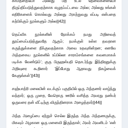
காமத்தையோ அல்லது பிற உடல் தேவைகளையோ
திருப்திப்படுத்துவதற்காக எழுதப்பட்டவை அல்ல; அல்லது உங்கள்
எதிரிகளைக் கொல்வது அல்லது அகற்றுவது எப்படி என்பதை
கற்பிக்கும் நூல்களும் அல்ல||42||
தெய்வீக நூல்களின் நோக்கம் நமது அறிவைத்
தூய்மைப்படுத்துவதே ஆகும்; நமக்குள் உள்ள தவறான
கருத்துக்களை நீக்குவதற்காக அவை உதவுகின்றன; எனவே
அத்தகைய நூல்களில் உப்பில்லா சாராம்சங்களை கவனமாகக்
படிக்க வேண்டும்’; குரு பிருஹஸ்பதி தொடர்ந்து இந்திரனுக்கு
அறிவுரை கூறினார் ‘இப்போது ஆறாவது நிகழ்வைக்
கேளுங்கள்’||43||
சஹ்யாத்ரி மலையின் வடக்குப் பகுதியில் ஒரு அந்தணர் வாழ்ந்து
வந்தார்; ஒரு முறை, வேறொரு ஊரில் வசித்த அவரது நண்பர்
ஒருவரை தன் வீட்டிற்கு விருந்தினராக அழைத்தார்||44||
அந்த அழைப்பை ஏற்றுச் செல்ல இருந்த அந்த அந்தணருக்கு,
மிகவும் அழகான ஒரு மனைவி இருந்தாள்; அவர் அவளிடம் ‘என்