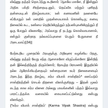
விஷ்ணு தத்தர் தொடர்ந்து கூறினார் ‘ஆகவே மகளே, நீ இன்னும்
அதிக பக்தி சிரத்தையுடனும், தெய்வீக மற்றும் புனிதத்
தன்மையுடன் திகழ்வாயாக; உன் கணவனின் நலனையே
எப்போதும் உன் மனதில் முதன்மையாகக் கொண்டிரு; கனவு
நிலையில் கூட, உண்மை நெறியிலிருந்தும் நற்பண்புகளிலிருந்தும் நீ
ஒரு போதும் விலகாதே; அவ்வாறு நீ நடந்து கொள்வாயானால்,
என்றும் குன்றாத நல்வாய்ப்புகளை பெறும் பேறுகளை நீ
அடைவாய்||34||
மேற்கூறிய முறையில் அவளுக்கு அறிவுரை வழங்கிய பிறகு,
விஷ்ணு தத்தர் வேறு எந்த ஆசைகளோ விருப்பங்களோ இன்றித்
தன் இல்லத்திற்குத் திரும்பினார்; நோயுற்ற பிராமணர் இறுதியில்
நல்ல ஆரோக்கியத்தையும் உன்னதமான உயர் நிலைகளையும்
அடைந்த இந்த நிகழ்வு, கர்ம விபாக் சாஸ்திரம்* எனப்படும்
சாஸ்திரத்தின் செயல் திறனை விளக்குகிறது – இதன் மூலம்
கடந்த கால கர்ம வினை அல்லது பாவங்களின் பந்தம் இவ்வாறு
பாராட்டத்தக்க வகையில் கையாளப்பட்டுள்ளது என்பது
விளங்கும்.
{*கர்ம விபாக் சாஸ்திரம்’ (Karma Vipak Shastra) என்பது