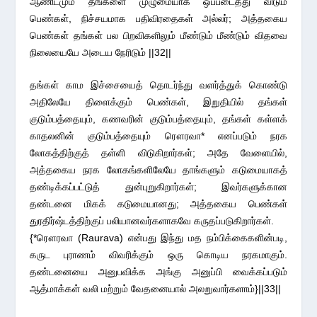
ஆணிடமும் தங்களை முழுமையாக ஒப்படைத்து விடும்
பெண்கள், நிச்சயமாக பதிவிரதைகள் அல்லர்; அத்தகைய
பெண்கள் தங்கள் பல பிறவிகளிலும் மீண்டும் மீண்டும் விதவை
நிலையையே அடைய நேரிடும் ||32||
தங்கள் காம இச்சையைத் தொடர்ந்து வளர்த்துக் கொண்டு
அதிலேயே திளைக்கும் பெண்கள், இறுதியில் தங்கள்
குடும்பத்தையும், கணவரின் குடும்பத்தையும், தங்கள் கள்ளக்
காதலனின் குடும்பத்தையும் ரௌரவா* எனப்படும் நரக
லோகத்திற்குத் தள்ளி விடுகிறார்கள்; அதே வேளையில்,
அத்தகைய நரக லோகங்களிலேயே தாங்களும் கடுமையாகத்
தண்டிக்கப்பட்டுத் துன்புறுகிறார்கள்; இவர்களுக்கான
தண்டனை மிகக் கடுமையானது; அத்தகைய பெண்கள்
துரதிர்ஷ்டத்திற்குப் பலியானவர்களாகவே கருதப்படுகிறார்கள்.
{*ரௌரவா (Raurava) என்பது இந்து மத நம்பிக்கைகளின்படி,
கருட புராணம் விவரிக்கும் ஒரு கொடிய நரகமாகும்.
தண்டனையை அனுபவிக்க அங்கு அனுப்பி வைக்கப்படும்
ஆத்மாக்கள் வலி மற்றும் வேதனையால் அலறுவார்களாம்}||33||