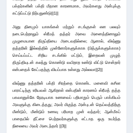
பக்தர்களின் பக்தி மீதான காரணமாக, அவர்களது அன்புக்கு
கட்டுப்பட்டு நிற்பதுண்டு||1||
அனு தினமும் யாகங்கள் மற்றும் சடங்குகள் என பலவும்
நடைபெற்றாலும் ஸ்ரீமத் தத்தர் அவை அனைத்தினாலும்
முழுமையான திருப்தியை அடைவதில்லை; ஆனால், விஷ்ணு
தத்தரின் இல்லத்தில் முன்னோர்களுக்காக (பித்ருக்களுக்காக)
செய்யப்பட்ட சிறிய சடங்கில் மட்டும், இறைவன் முழுத்
திருப்தியுடன் கலந்து கொண்டு வயிறாற உண்டு விட்டு சென்றார்
என்பதைக் கேட்பதற்கு வியப்பாக உள்ளது அல்லவா||2||
விஷ்ணு தத்தரின் பக்தி சிரத்தை கொண்ட மனைவி சுசீலா
பாராட்டிற்கு உரியவள் ஆகிறாள் என்பதின் காரணம் ஸ்ரீமத் தத்த
பகவானுக்கே நேரடியாக உணவைப் பறிமாறும் பெரும் பாக்கியம்
அவளுக்கு கிடைத்தது; அவர் மிகுந்த அன்புடன் தெய்வத்திற்கு
மீண்டும், மீண்டும் உணவு பரிமாற முன் வந்தார்; ஆன்மீகப்
பாதையில் தீட்சை பெற்றவர்களுக்கு எட்டாத ஒரு உயர்ந்த
நிலையை அவர் அடைந்தார் ||3||