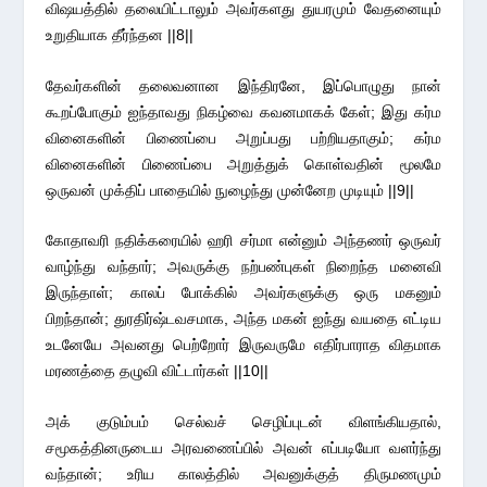
விஷயத்தில் தலையிட்டாலும் அவர்களது துயரமும் வேதனையும்
உறுதியாக தீர்ந்தன ||8||
தேவர்களின் தலைவனான இந்திரனே, இப்பொழுது நான்
கூறப்போகும் ஐந்தாவது நிகழ்வை கவனமாகக் கேள்; இது கர்ம
வினைகளின் பிணைப்பை அறுப்பது பற்றியதாகும்; கர்ம
வினைகளின் பிணைப்பை அறுத்துக் கொள்வதின் மூலமே
ஒருவன் முக்திப் பாதையில் நுழைந்து முன்னேற முடியும் ||9||
கோதாவரி நதிக்கரையில் ஹரி சர்மா என்னும் அந்தணர் ஒருவர்
வாழ்ந்து வந்தார்; அவருக்கு நற்பண்புகள் நிறைந்த மனைவி
இருந்தாள்; காலப் போக்கில் அவர்களுக்கு ஒரு மகனும்
பிறந்தான்; துரதிர்ஷ்டவசமாக, அந்த மகன் ஐந்து வயதை எட்டிய
உடனேயே அவனது பெற்றோர் இருவருமே எதிர்பாராத விதமாக
மரணத்தை தழுவி விட்டார்கள் ||10||
அக் குடும்பம் செல்வச் செழிப்புடன் விளங்கியதால்,
சமூகத்தினருடைய அரவணைப்பில் அவன் எப்படியோ வளர்ந்து
வந்தான்; உரிய காலத்தில் அவனுக்குத் திருமணமும்