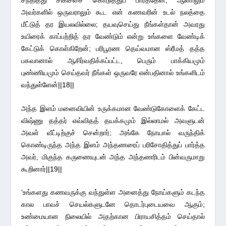
சந்தித்து சிகிச்சை கொடுத்துப் பார்த்தேன்; ஆனாலும்
அவர்களில் ஒருவராலும் கூட என் கணவரின் உடல் நலத்தை
மீட்டுத் தர இயலவில்லை; தயவுசெய்து நீங்கள்தான் அவரது
உயிரைக் காப்பற்றித் தர வேண்டும் என்று உங்களை வேண்டிக்
கேட்டுக் கொள்கிறேன்; பரிபூரண தெய்வமான ஸ்ரீமத் தத்த
பகவானால் ஆசிர்வதிக்கப்பட்ட, பெரும் பாக்கியமும்
புண்ணியமும் செய்தவர் நீங்கள் ஒருவரே என்பதினால் உங்களிடம்
வந்துள்ளேன்||18||
அந்த இளம் மனைவியின் உருக்கமான வேண்டுகோளைக் கேட்ட
விஷ்ணு தத்தர் எவ்விதத் தயக்கமும் இல்லாமல் அவளுடன்
அவள் வீட்டிற்குச் சென்றார்; அங்கே நோயால் வருந்திக்
கொண்டிருந்த அந்த இளம் அந்தணரைப் பரிசோதித்துப் பார்த்த
அவர், மிகுந்த கருணையுடன் அந்த அந்தணரிடம் பின்வருமாறு
கூறினார்||19||
‘உங்களது கணவருக்கு வந்துள்ள அனைத்து நோய்களும் கடந்த
கால பாவச் செயல்களுடனே தொடர்புடையவை ஆகும்;
உண்மையான நிலையில் அதற்கான பிராயசித்தம் செய்தால்