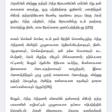
அதன்பின் விஷ்ணு தத்தர் அந்த நோயாளியின் மார்பின் மீது தன்
கைகளை வைத்து, ஒரு மந்திரத்தை ஓதினார்; மனதிற்குள்
ஸ்ரீமத் தத்தாத்ரேயரை வேண்டி உதவியை நாடிய பிறகு அவர்
ஓதிய அந்த மந்திரம், அந்த நோயாளிக்கு உடல் நலத்தை
கொடுத்து நீண்ட கால நோய்களை குணப்படுத்தியது ||25||
காலம் செல்லச் செல்ல, உடல் நலம் தேறிக் கொண்டிருந்த அந்த
அந்தணர் மீண்டும் முழுமையான ஆரோக்கியத்தையும், நீண்ட
ஆயுளையும், செல்வத்தையும், ஏன் நல்ல பெயரையும் கூட
பெற்றார்; அவர் மிகுந்த வீரமும் மிக்கவரானார்; நற்பெயரை
ஈட்டினார்; மேலும் ஆன்மீக ரீதியாக உயர்ந்த, மேன்மையான
நிலைகளை அடைவதற்காகவும் உழைத்தார்; இவை
அனைத்திற்கும் முழு முதற் காரணமாக அமைந்தது, விஷ்ணு
தத்தர் அவருக்கு அளித்த உண்மையான உதவியும் தாராள
மனப்பான்மையும் ஆகும்||26||
மேலும், அந்த அந்தணர் விரைவில் தன்னைத் ஸ்ரீமத் தத்த
பகவானின் வழிபாட்டில் முழுமையாக தம்மை ஈடுபடுத்திக்
கொண்டார்; அதன் விளைவாக, அவரது களங்கங்கள்