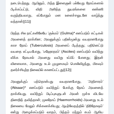
நடைபெற்றது. ஆயினும், அந்த இளைஞன் பல்வேறு நோய்களால்
பீடிக்கப்பட்டு, விதி அளித்த துயரங்களை எண்ணி
வருந்தியவாறு, எப்போதும் மன உளைச்சலுடனே வாழ்ந்து
வந்தான்||11||
பிறந்த சில நாட்களிலேயே ‘குல்மம்’ (Gulma)* எனப்படும் கட்டிகள்
அவனைத் தாக்கின; அவனுக்குப் பதின்மூன்று வயதானபோது
காச நோய் (Tuberculosis) அவனைப் பீடித்தது; பதினெட்டு
வயதை எட்டியபோது, ‘மஹோதரம்’ (Ascites) எனப்படும் வயிற்று
வீக்க நோயால் அவனது வயிறு உப்பிப் போனது; இதன்
விளைவாக, அவனது உடல் முழுமையும் பொலிவிழந்து, மிகவும்
தளர்ச்சியுற்ற நிலையில் காணப்பட்டது||12||
அவனுக்குப் பத்தொன்பது வயதானபோது, ‘அதிசாரம்’
(Atisaar)* எனப்படும் வயிற்றுப் போக்கு நோய் அவனைத்
தாக்கியது. வயிற்றுப் பிடிப்புகளுடன் அவன் மூச்சு விடவே
திணறித் தவித்தான்; மூலநோய் (Haemorrhoids) அவனது உடல்
நிலையை மேலும் சிக்கலாக்கியது; ஆயுர்வேதத்தில் ‘திரிதோஷம்’
என்று அழைக்கப்படும் வாதம், பித்தம் மற்றும் கபம் ஆகிய