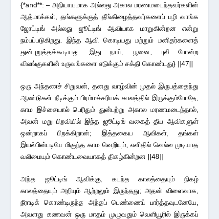
{*and**: – அநியாயமாக அல்லது அகால மரணமடைந்தவர்களின்
ஆத்மாக்கள், தங்களுக்குத் தீங்கிழைத்தவர்களைப் பழி வாங்க
ஜோட்டிங் அல்லது ஜூட்டிங் ஆவியாக மாறுகின்றன என்று
நம்பப்படுகிறது. இந்த ஆவி கொடியது மற்றும் மனிதர்களைத்
துன்புறுத்தக்கூடியது. இது நாய், பூனை, புலி போன்ற
விலங்குகளின் உருவங்களை எடுக்கும் சக்தி கொண்டது} ||47||
ஒரு அந்தணச் சிறுவன், தனது வாழ்வின் முதல் இருபத்தைந்து
ஆண்டுகள் நீடிக்கும் பிரம்மச்சரியக் காலத்தில் இருக்கும்போதே,
காம இச்சையால் பெரிதும் துன்புற்று அகால மரணமடைந்தால்,
அவன் மறு பிறவியில் இந்த ஜூட்டிங் வகைத் தீய ஆவிகளுள்
ஒன்றாகப் பிறக்கிறான்; இத்தகைய ஆவிகள், தங்கள்
இயல்பின்படியே மிகுந்த காம வெறியும், எளிதில் வெல்ல முடியாத
வலிமையும் கொண்டவையாகத் திகழ்கின்றன ||48||
அந்த ஜூட்டிங் ஆவிக்கு, கடந்த காலத்தையும் நிகழ்
காலத்தையும் அறியும் ஆற்றலும் இருந்தது; அதன் விளைவாக,
நீராடிக் கொண்டிருந்த அந்தப் பெண்ணைப் பார்த்தவுடனேயே,
அவளது கணவன் ஒரு மாதம் முழுவதும் வெளியூரில் இருக்கப்