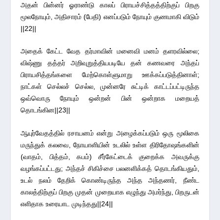
அதன் பின்னர் ஓராண்டு காலப் பிராயச்சித்தத்திற்குப் பிறகு
மூலநோயும், அதிசாரம் (பேதி) எனப்படும் நோயும் குணமாகி விடும்
||22||
அதைக் கேட்ட வேத தர்மாவின் மனைவி மனம் தளரவில்லை;
விஷ்ணு தத்தர் அறிவுறுத்தியபடியே தன் கணவரை அந்தப்
பிராயசித்தங்களை மேற்கொள்ளுமாறு ஊக்கப்படுத்தினாள்;
நாட்கள் செல்லச் செல்ல, முன்னரே சுட்டிக் காட்டப்பட்டிருந்த
ஒவ்வொரு நோயும் ஒன்றன் பின் ஒன்றாக மறையத்
தொடங்கின||23||
ஆயுர்வேதத்தில் ரசாயனம் என்று அழைக்கப்படும் ஒரு மூலிகை
மருந்துக் கலவை, நோயாளியின் உடலில் உள்ள திரிதோஷங்களின்
(வாதம், பித்தம், கபம்) சீர்கேட்டைக் குறைக்க அவருக்கு
வழங்கப்பட்டது; அந்தச் சிகிச்சை பலனளிக்கத் தொடங்கியதும்,
உடல் நலம் தேறிக் கொண்டிருந்த அந்த அந்தணர், நீண்ட
காலத்திற்குப் பிறகு முதன் முறையாக எழுந்து அமர்ந்து, பிறருடன்
எளிதாக உரையாட முடிந்தது||24||