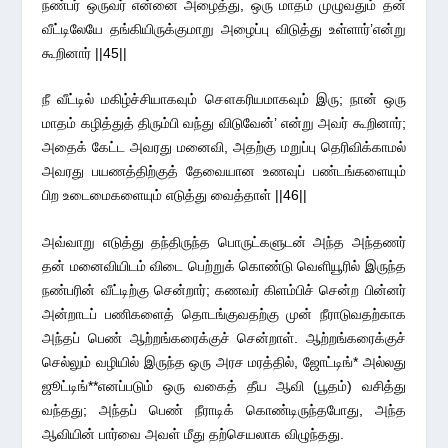
நண்பர் ஒருவர் என்னை அழைத்து, ஒரு மாதம் முழுவதும் தன்
வீட்டிலேயே தங்கியிருக்குமாறு அழைப்பு விடுத்து உள்ளார்’என்று
கூறினார் ||45||
நீ வீட்டில் மகிழ்ச்சியாகவும் சௌகரியமாகவும் இரு; நான் ஒரு
மாதம் கழித்துத் திரும்பி வந்து விடுவேன்’ என்று அவர் கூறினார்;
அதைக் கேட்ட அவரது மனைவி, அதற்கு மறுப்பு தெரிவிக்காமல்
அவரது பயணத்திற்குத் தேவையான உணவுப் பண்டங்களையும்
பிற உடைமைகளையும் எடுத்து வைத்தாள் ||46||
அவ்வாறு எடுத்து தந்திருந்த பொருட்களுடன் அந்த அந்தணர்
தன் மனைவியிடம் விடை பெற்றுக் கொண்டு வெளியூரில் இருந்த
நண்பரின் வீட்டிற்கு சென்றார்; கணவர் கிளம்பிச் சென்ற பின்னர்
அன்றாடப் பணிகளைத் தொடங்குவதற்கு முன் நீராடுவதற்காக
அந்தப் பெண் ஆற்றங்கரைக்குச் சென்றாள். ஆற்றங்கரைக்குச்
செல்லும் வழியில் இருந்த ஒரு அரச மரத்தில், ஜோட்டிங்* அல்லது
ஜூட்டிங்**எனப்படும் ஒரு வகைத் தீய ஆவி (பூதம்) வசித்து
வந்தது; அந்தப் பெண் நீராடிக் கொண்டிருந்தபோது, அந்த
ஆவியின் பார்வை அவள் மீது தற்செயலாக விழுந்தது.