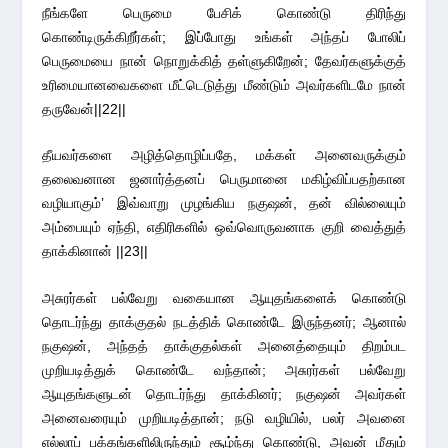
நீங்களே பெருமை பேசிக் கொண்டு திரிந்து
கொண்டிருக்கிறீர்கள்; இப்போது உங்கள் அந்தப் போலிப்
பெருமையை நான் நொறுக்கித் தள்ளுகிறேன்; தேவர்களுக்குத்
உரிமையானவைகளை மீட்டெடுத்து மீண்டும் அவர்களிடமே நான்
தருவேன்||22||
தீயவர்களை அழித்தொழிப்பதே, மக்கள் அனைவருக்கும்
தலைவனான ஜனார்த்தனப் பெருமானை மகிழ்விப்பதற்கான
வழியாகும்’ இவ்வாறு முழங்கிய நகுஷன், தன் வில்லையும்
அம்பையும் ஏந்தி, எதிரிகளில் ஒவ்வொருவனாக குறி வைத்துத்
தாக்கினான் ||23||
அசுரர்கள் பல்வேறு வகையான ஆயுதங்களைக் கொண்டு
தொடர்ந்து தாக்குதல் நடத்திக் கொண்டே இருந்தனர்; ஆனால்
நகுஷன், அந்தத் தாக்குதல்கள் அனைத்தையும் திறம்பட
முறியடித்துக் கொண்டே வந்தான்; அசுரர்கள் பல்வேறு
ஆயுதங்களுடன் தொடர்ந்து தாக்கினர்; நகுஷன் அவர்கள்
அனைவரையும் முறியடித்தான்; நடு வழியில், பலர் அவனை
எல்லாப் பக்கங்களிலிருந்தும் சூழ்ந்து கொண்டு, அவன் மீதும்