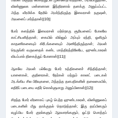
அவன் மிகுந்த வேகத்துடன் முன்னேறி வந்தான்; அப்போதுதான்,
விண்ணுலக மன்னனான இந்திரனால் தனக்கு அனுப்பப்பட்ட
அந்த வீரமிக்க தேரில் அமர்ந்திருந்த இளவரசன் நகுஷன்,
அவனைப் பார்த்தான்||10||
போர் களத்தில் இளவரசன் மற்றொரு சூரியனைப் போலவே
காட்சியளித்தான்; கையில் வில்லும் அம்பும் ஏந்தி, ஒளிரும்
காதணிகளையும் கிரீடங்களையும் அணிந்திருந்தான்; அவன்
நெருங்கி வருவதைக் கண்ட மாத்திரத்திலேயே, ஹுண்டாசுரன்
வியப்பால் திகைத்துப் போனான்||11||
ஆகவே அவன் பல்வேறு போர் உத்திகளைச் சிந்தித்தான்;
யானைகள், குதிரைகள், தேர்கள் மற்றும் காலாட் படைகள்
அடங்கிய சில பிரிவுகளை, அந்தந்த தளபதிகளின் தலைமையில்,
எதிரிப் படையை எதிர் கொள்ளுமாறு அனுப்பினான்||12||
சிறந்த போர் வீரனாகப் புகழ் பெற்ற ஹுண்டாசுரன், விண்ணுலகப்
படைகளின் மீது தாக்குதல் தொடுத்தான்; இரு தரப்பினரும்
எழுப்பிய போர் குரல்களும் ஆரவாரங்களும், ஒட்டு மொத்தப்