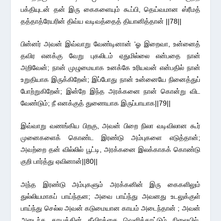
பக்தியுடன் தன் இரு கைகளையும் கூப்பி, தெய்வமான ஸ்ரீமத்
தத்தாத்ரேயரின் திவ்ய வடிவத்தைத் தியானித்தான் ||78||
பின்னர் அவன் இவ்வாறு வேண்டினான் ‘ஓ இறைவா, உன்னைத்
தவிர எனக்கு வேறு புகலிடம் ஏதுமில்லை என்பதை நான்
அறிவேன்; நான் முழுமையாக உனக்கே உரியவன் என்பதில் நான்
உறுதியாக இருக்கிறேன்; இப்போது நான் உன்னையே நினைத்துப்
போற்றுகிறேன்; இன்றே இந்த அரக்கனை நான் கொன்று விட
வேண்டும்; நீ எனக்குத் துணையாக இருப்பாயாக||79||
இவ்வாறு வணங்கிய பிறகு, அவன் பிறை நிலா வடிவிலான கூர்
முனைகளைக் கொண்ட இரண்டு அம்புகளை எடுத்தான்;
அவற்றை தன் வில்லில் பூட்டி, அரக்கனை இலக்காகக் கொண்டு
குறி பார்த்து ஏவினான்||80||
அந்த இரண்டு அம்புகளும் அரக்கனின் இரு கைகளிலும்
துல்லியமாகப் பாய்ந்தன; அவை பாய்ந்து அவனது உடலுக்குள்
பாய்ந்து செல்ல அவன் கடுமையான காயம் அடைந்தான் ; அவன்
அடைந்த காயத்தின் தீவிரத்தை வெளிக்காட்டும் நிலையில்,