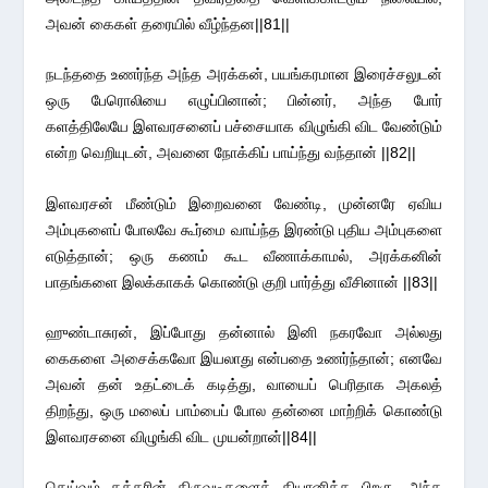
அவன் கைகள் தரையில் வீழ்ந்தன||81||
நடந்ததை உணர்ந்த அந்த அரக்கன், பயங்கரமான இரைச்சலுடன்
ஒரு பேரொலியை எழுப்பினான்; பின்னர், அந்த போர்
களத்திலேயே இளவரசனைப் பச்சையாக விழுங்கி விட வேண்டும்
என்ற வெறியுடன், அவனை நோக்கிப் பாய்ந்து வந்தான் ||82||
இளவரசன் மீண்டும் இறைவனை வேண்டி, முன்னரே ஏவிய
அம்புகளைப் போலவே கூர்மை வாய்ந்த இரண்டு புதிய அம்புகளை
எடுத்தான்; ஒரு கணம் கூட வீணாக்காமல், அரக்கனின்
பாதங்களை இலக்காகக் கொண்டு குறி பார்த்து வீசினான் ||83||
ஹுண்டாசுரன், இப்போது தன்னால் இனி நகரவோ அல்லது
கைகளை அசைக்கவோ இயலாது என்பதை உணர்ந்தான்; எனவே
அவன் தன் உதட்டைக் கடித்து, வாயைப் பெரிதாக அகலத்
திறந்து, ஒரு மலைப் பாம்பைப் போல தன்னை மாற்றிக் கொண்டு
இளவரசனை விழுங்கி விட முயன்றான்||84||
தெய்வம் தத்தரின் திருவடிகளைத் தியானித்த பிறகு, அந்த