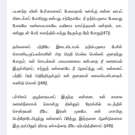
பயனற்ற வீண் பேச்சுகளைப் பேசுவதால் உனக்கு என்ன லாபம்
கிடைக்கப் போகிறது என்பது சந்தேகமே; நீ தற்பெருமை பேசுவது
போலவே உண்மையாகவே வலிமை வாய்ந்தவன் என்றால், வா,
என்னுடன் போர் களத்தில் வந்து நேருக்கு நேர் மோது||47||
தங்களைப் பற்றியே இடைவிடாமல் தற்பெருமை பேசிக்
கொண்டிருப்பவர்களின் அற நெறி மெல்ல மெல்லக் குறைந்து
போகும்; உன் செயல்கள் பாவமானவை என்பதை நீ உணராமல்
இருக்கிறாய்; சற்றுத் உன்னையே நீ ஆராய்ந்து பார்; உன்னைப்
பற்றிப் பிறர் அறிந்திருக்கும் உன் குறைகள் எவையென்பதைக்
கண்டு கொள் ||48||
பச்சிளம் குழந்தையாய் இருந்த என்னை, உன் காலை
உணவிற்காகக் கொன்று தின்னும் நோக்கில் கடத்திச்
சென்றவன் நீயே; இதன் மூலமே, என் பாசமிகு
பெற்றோரிடமிருந்து என்னைப் பிரித்து, இத்தனை ஆண்டுகளாக
இரு தரப்பிலும் தீராத ஏக்கத்தை நீயே ஏற்படுத்தினாய் ||49||