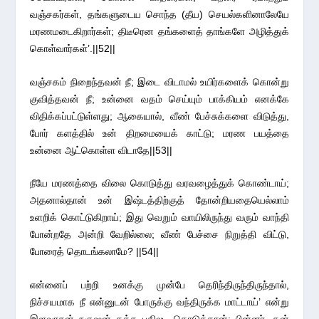
வஞ்சகர்கள், தங்களுடைய சொந்த (தீய) செயல்களினாலேயே
மரணமடைகிறார்கள்; திடீரென தங்களைத் தாங்களே அழித்துக்
கொள்வார்கள்’.||52||
வஞ்சகம் நிறைந்தவன் நீ; இடை விடாமல் உயிர்களைக் கொன்று
குவித்தவன் நீ; உன்னை வதம் செய்யும் பாக்கியம் எனக்கே
விதிக்கப்பட்டுள்ளது; ஆகையால், வீண் பேச்சுக்களை விடுத்து,
போர் களத்தில் உன் திறமையைக் காட்டு; மரண பயத்தை
உன்னை ஆட்கொள்ள விடாதே||53||
நீயே மரணத்தை விலை கொடுத்து வரவழைத்துக் கொண்டாய்;
அதனால்தான் உன் இஷ்டத்திற்குத் தோன்றியதையெல்லாம்
உளறிக் கொட்டுகிறாய்; இது வெறும் வாயிலிருந்து வரும் வாந்தி
போன்றதே அன்றி வேறில்லை; வீண் பேச்சை நிறுத்தி விட்டு,
போரைத் தொடங்கலாமே? ||54||
என்னைப் பற்றி உனக்கு முன்பே தெரிந்திருந்திருந்தால்,
நிச்சயமாக நீ என்னுடன் போருக்கு வந்திருக்க மாட்டாய்’ என்று
இளவரசன் நகுஷன் தக்க பதிலடி கொடுத்தான்; பின்னர், தன்