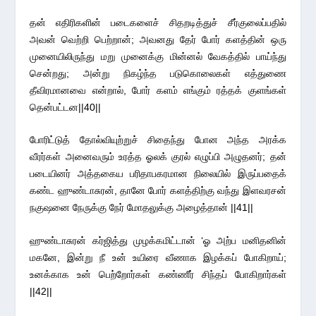
தன் எதிரிகளின் படைகளைச் சிதறடித்துச் சீர்குலைப்பதில்
அவன் வெற்றி பெற்றான்; அவனது தேர் போர் களத்தின் ஒரு
முனையிலிருந்து மறு முனைக்கு மின்னல் வேகத்தில் பாய்ந்து
சென்றது; அன்று நிகழ்ந்த படுகொலைகள் எத்துணை
தீவிரமானவை என்றால், போர் களம் எங்கும் ரத்தக் குளங்கள்
தென்பட்டன||40||
போரிட்டுத் தோல்வியுற்றுச் சிதைந்து போன அந்த அரக்க
வீரர்கள் அனைவரும் உரத்த ஓலக் குரல் எழுப்பி அழுதனர்; தன்
படையினர் அத்தகைய பரிதாபகரமான நிலையில் இருப்பதைக்
கண்ட ஹுண்டாசுரன், தானே போர் களத்திற்கு வந்து இளவரசன்
நகுஷனை நேருக்கு நேர் மோதலுக்கு அழைத்தான் ||41||
ஹுண்டாசுரன் கர்ஜித்து முழக்கமிட்டான் ‘ஓ அற்ப மனிதனின்
மகனே, இன்று நீ உன் உயிரை வீணாக இழக்கப் போகிறாய்;
உனக்காக உன் பெற்றோர்கள் கண்ணீர் சிந்தப் போகிறார்கள்
||42||