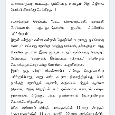
மாற்றங்களுக்கு உட்பட்டது; ஒவ்வொரு கணமும் அது அழிவை
நோக்கி விரைந்து செல்கிறது||2||
சமஸ்கிருதச் செய்யுள்: ‘நிகம: பிரலய-உத்பத்தி: கதயந்தி
பிரதிக்ஷணம், பஞ்ச-பூத-தேகஸ்ய ஜடஸ்ய அக்னேரிவ
அர்ச்சிஷாம்’
இதன் அர்த்தம் என்ன என்றால் ‘நெருப்பின் சுடரானது ஒவ்வொரு
கணமும் எவ்வாறு தோன்றி மறைந்து கொண்டிருக்கிறதோ*, அது
போலவே ஜடமான இந்த ஐம்பூத உடலும் ஒவ்வொரு நொடியும்
பிறப்பையும் (உத்பத்தி), இறப்பையும் (பிரளயம்) சந்தித்துக்
கொண்டிருக்கிறது என்று வேதங்கள் கூறுகின்றன.
{*நாம் ஒரு எரியும் விளக்கையோ அல்லது நெருப்பையோ
பார்க்கும்போது, அது ஒரே சுடராக நிலைத்திருப்பது போல்
நமக்குத் தோன்றும். ஆனால், அறிவியல் மற்றும் ஆன்மீக
ரீதியாக, அந்த நெருப்புச் சுடர் ஒவ்வொரு கணமும் பழைய
துகள்களை அழித்து, புதிய துகள்களைத் தோற்றுவித்துக்
கொண்டே இருக்கிறது;
இந்த ஸ்லோகம் ஸ்ரீமத் பாகவதத்தின் 11-வது ஸ்கந்தம்
(மகாபுராணத்தின் 11-வது பகுதி), 22-வது அத்தியாயத்தில்,