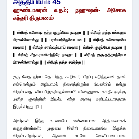
அத்தியாயம் 45
ஹுண்டாசுரன் வதம்;
நஹுஷன்- அசோக
சுந்தரி திருமணம்
|| ஸ்ரீமத் கணேஷ தத்த குருப்யோ நமஹா || || ஸ்ரீமத் தத்த ரங்கஹா
பிரசன்னோஸ்து || || பரஸ்பார்தேவோ பவ || || ஸ்ரீமத் கணேஷாயே
நமஹா || || ஸ்ரீமத் சரஸ்வத்யாய் நமஹா || ஸ்ரீமத் குருப்யோ நமஹா ||
|| ஸ்ரீமத் சீதா-ராமச்சந்திரே நமஹா || || ஸ்ரீமத் குரு-தத்தாத்ரேய:
பிரசன்னோஸ்து || || ஸ்ரீமத் தத்த சமர்த்த ||
குரு வேத தர்மா தொடர்ந்து கூறினார் ‘பிறப்பு எடுத்தவன் தான்
என்றென்றும் அழியாமல் நிலைத்திருக்க வேண்டும் என்று
விரும்புவது வியப்பிற்குரியதல்லவா? விண்ணுலக சக்திகளுக்கு
மனித குலத்தின் இயல்பு எந்த அளவு அறியப்படாததாக
இருக்கிறது ||1||
அவர்கள் இந்த உடலையே உண்மையான ஆத்மாவாகக்
கருதுகிறார்கள்; முதுமை இன்றி நிலையாகவே இருக்க
விரும்புகிறார்கள்; ஆனால் உடலோ வெளிப்படையான