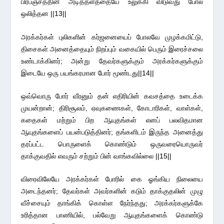
பிரபஞ்சத்தின் அடித்தளத்தையே உலுக்கி விடுவது போல
ஒலித்தன ||13||
அரக்கர்கள் புலிகளின் கர்ஜனையைப் போலவே முழக்கமிட்டு,
திசைகள் அனைத்தையும் நிறப்பும் வகையில் பெரும் இரைச்சலை
உண்டாக்கினர்; அன்று தேவர்களுக்கும் அரக்கர்களுக்கும்
இடையே ஒரு பயங்கரமான போர் மூண்டது||14||
ஒவ்வொரு போர் வீரனும் தன் எதிரியின் கவசத்தை உடைக்க
முயன்றான்; திரிசூலம், ஏவுகணைகள், கோடாரிகள், வாள்கள்,
கதைகள் மற்றும் பிற ஆயுதங்கள் எனப் பலவிதமான
ஆயுதங்களைப் பயன்படுத்தினர்; தங்களிடம் இருந்த அனைத்து
தரப்பட்ட பொருளைக் கொண்டும் ஒருவரையொருவர்
தாக்குவதில் எவரும் சற்றும் பின் வாங்கவில்லை ||15||
விரைவிலேயே அரக்கர்கள் போரில் கை ஓங்கிய நிலையை
அடைந்தனர்; தேவர்கள் அவர்களின் கடும் தாக்குதலின் முழு
வீச்சையும் தாங்கிக் கொள்ள நேர்ந்தது; அரக்கர்களுக்கே
உரித்தான பாணியில், பல்வேறு ஆயுதங்களைக் கொண்டு