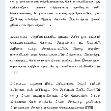
எனது வார்த்தைகள் சத்தியமானவை; போர் களத்திலிருந்து ஓடி
ஒளியாதீர்கள்; உங்கள் எதிரிகளைத் துணிவுடன் எதிர்
கொள்ளுங்கள்; போரில் உங்கள் உடலைத் துறப்பீர்களாயின், நான்
இப்போது விவரித்த அந்தத் தெய்வீக இருப்பிடத்தை நீங்கள்
நிச்சயமாக அடைவீர்கள் ||37||
தங்கத்தைத் திருடுவதாகட்டும், ஞானம் பெற்ற ஒரு உயிரைக்
கொல்வதாகட்டும், போதைப் பொருட்களை உட் கொண்டு
இழிவாக நடந்து கொள்வதாகட்டும், அல்லது குருவின்
மனைவியுடன் உறவு கொள்வதாகட்டும் அத்தகைய அனைத்துப்
பாவங்களும், போர் களத்தில் நீங்கள் துணிவு மிக்க இதயத்துடன்
மரணத்தை எதிர்கொள்ளும் போது மன்னிக்கப்பட்டு நீங்கி விடும்
||38||
அத்தகைய கருணை மிக்க அறிவுரையை அவன் உரக்கக்
கூறினான்; தன் எதிரிகளும் அற நெறியுடன் போரிட வேண்டும்
என்று அவன் வலியுறுத்தினான்; அதே வேளையில், அந்தத்
தீர்க்கமான போர் களத்தில் அவன் தொடர்ந்து ஒவ்வொரு
அரக்கனாகக் கொன்று குவித்துக் கொண்டிருந்தான் ||39||