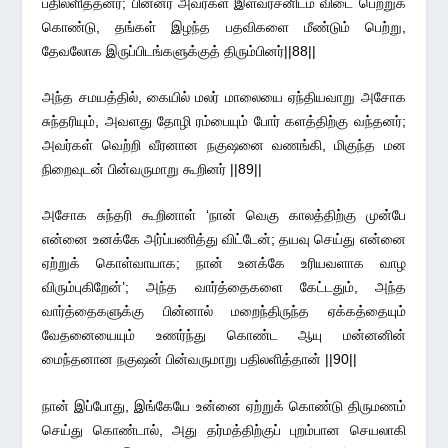
பதிலளித்தனர்; பின்னர் அவர்கள் இளவரசனிடம் விடை பெற்றுக்
கொண்டு, தங்கள் இழந்த பதவிகளை மீண்டும் பெற்று,
தேவலோக இருப்பிடங்களுக்குத் திரும்பினர்||88||
அந்த சமயத்தில், கையில் மலர் மாலையை ஏந்தியவாறு அசோக
சுந்தரியும், அவளது தோழி ரம்பையும் போர் களத்திற்கு வந்தனர்;
அவர்கள் வெற்றி வீரனான நகுஷனை வணங்கி, மிகுந்த மன
நிறைவுடன் பின்வருமாறு கூறினர் ||89||
அசோக சுந்தரி கூறினாள் ‘நான் வெகு காலத்திற்கு முன்பே
என்னை உனக்கே அர்ப்பணித்து விட்டேன்; தயவு செய்து என்னை
ஏற்றுக் கொள்வாயாக; நான் உனக்கே உரியவளாக வாழ
விரும்புகிறேன்’; அந்த வார்த்தைகளை கேட்டதும், அந்த
வார்த்தைகளுக்கு பின்னால் மறைந்திருந்த ஏக்கத்தையும்
வேதனையையும் உணர்ந்து கொண்ட ஆயு மன்னனின்
மைந்தனான நகுஷன் பின்வருமாறு பதிலளித்தான் ||90||
நான் இப்போது, இங்கேயே உன்னை ஏற்றுக் கொண்டு திருமணம்
செய்து கொண்டால், அது தர்மத்திற்குப் புறம்பான செயலாகி