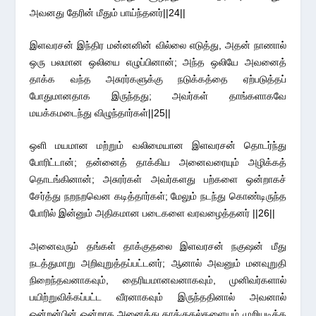
அவனது தேரின் மீதும் பாய்ந்தனர்||24||
இளவரசன் இந்திர மன்னனின் வில்லை எடுத்து, அதன் நாணால்
ஒரு பலமான ஒலியை எழுப்பினான்; அந்த ஒலியே அவனைத்
தாக்க வந்த அசுரர்களுக்கு நடுக்கத்தை ஏற்படுத்தப்
போதுமானதாக இருந்தது; அவர்கள் தாங்களாகவே
மயக்கமடைந்து விழுந்தார்கள்||25||
ஒளி மயமான மற்றும் வலிமையான இளவரசன் தொடர்ந்து
போரிட்டான்; தன்னைத் தாக்கிய அனைவரையும் அழிக்கத்
தொடங்கினான்; அசுரர்கள் அவர்களது பற்களை ஒன்றாகச்
சேர்த்து நறநறவென கடித்தார்கள்; மேலும் நடந்து கொண்டிருந்த
போரில் இன்னும் அதிகமான படைகளை வரவழைத்தனர் ||26||
அனைவரும் தங்கள் தாக்குதலை இளவரசன் நகுஷன் மீது
நடத்துமாறு அறிவுறுத்தப்பட்டனர்; ஆனால் அவனும் மனவுறுதி
நிறைந்தவனாகவும், தைரியமானவனாகவும், முனிவர்களால்
பயிற்றுவிக்கப்பட்ட வீரனாகவும் இருந்ததினால் அவனால்
ஒன்றன்பின் ஒன்றாக அனைத்து தாக்குதல்களையம் முறியடிக்க