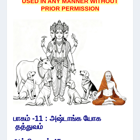
USED IN ANY MANNER WITHOUT
PRIOR PERMISSION
பாகம் -11 : அஷ்டாங்க யோக
தத்துவம்