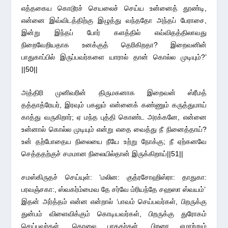
எத்தகைய கொடூரச் செயலைச் செய்ய உன்னைத் தூண்டி,
என்னை இவ்விடத்திற்கு இழுத்து வந்ததோ அந்தப் பேராசை,
இன்று இந்தப் போர் களத்தில் எவ்விதத்திலாவது
நிறைவேறியதாக உனக்குத் தெரிகிறதா? இறைவனின்
பாதுகாப்பில் இருப்பவர்களை யாரால் தான் கொல்ல முடியும்?’
||50||
அத்திரி முனிவரின் திருமகனாக இறைவன் ஸ்ரீமத்
தத்தாத்ரேயர், இரவும் பகலும் என்னைக் கண்ணும் கருத்துமாய்
காத்து வருகிறார்; ஏ மந்த புத்தி கொண்ட அரக்கனே, என்னை
உன்னால் கொல்ல முடியும் என்று எதை வைத்து நீ நினைத்தாய்?
உன் தற்போதைய நிலையை நீயே உற்று நோக்கு; நீ ஏற்கனவே
செத்ததற்குச் சமமான நிலையில்தான் இருக்கிறாய்||51||
சமஸ்கிருதச் செய்யுள்: ‘மலின: குத்ரசோஹிஸ்ரா: தாதுகா:
பரவஞ்சகா:, ஸ்வகர்ம்மைவ தே சர்வே ம்ரியந்தே சஹஸா ஸ்வயம்’
இதன் அர்த்தம் என்ன என்றால் ‘பாவம் செய்பவர்கள், பிறருக்கு
துன்பம் விளைவிக்கும் கொடியவர்கள், பிறருக்கு துரோகம்
செய்பவர்கள், கொலை பாதகர்கள், பிறரை ஏமாற்றும்