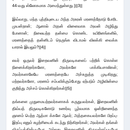
44-வது ஸ்லோகமாக அமைந்துள்ளது.}||3||
இவ்வாறு, மந்த புத்தியுடைய அந்த அசுரன் மரணத்தோடு போரிட
முயன்றான்; ஆனால் அதன் விளைவாக அவன் அழிந்து
போனான்; நிலையற்ற தன்மை கொண்ட உயிரினங்களில்,
மரணத்தைத் தன்னிடம் நெருங்க விடாமல் விலக்கி வைக்க
யாரால் இயலும்?||4||
எவர் ஒருவர் இறைவனின் திருவடிகளைப் பற்றிக் கொள்ள
நினைக்கிறார்களோ, அவர்களே பாக்கியசாலிகள்;
அவர்களாலேயே மரணத்தையே அச்சுறுத்த முடிகிறது;
மற்றவர்களோ, மரணம் சம்பவிக்கும்போது ஏற்படும் அழிவின்மை
குறித்து அச்சம் கொள்கிறார்கள்||5||
தங்களை முதுமையற்றவர்களாகக் கருதுபவர்கள், இறைவனின்
திவ்யத் திருவடிகளோடு உணர்வு பூர்வமாக ஒன்றிணைந்த
ஞானம் பெற்ற ஆத்மா க்களே ஆவர்; அத்தகையவர்களே பிறப்பு-
இறப்பு எனும் சுழற்சியைக் கடந்து நிற்கிறார்கள்; அவர்கள் தங்கள்
விருப்பத்தின்படியோ அல்லது இறைவனின் திருவுள்ளப்படியோ