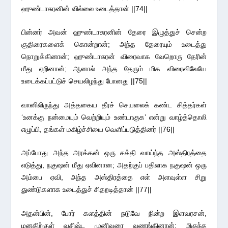
ஹுண்டாசுரனின் வில்லை உடைத்தான் ||74||
பின்னர் அவன் ஹுண்டாசுரனின் தேரை இழுத்துச் சென்ற
குதிரைகளைக் கொன்றான்; அந்த தேரையும் உடைத்து
நொறுக்கினான்; ஹுண்டாசுரன் விரைவாக வேறொரு தேரின்
மீது ஏறினான்; ஆனால் அந்த தேரும் மிக விரைவிலேயே
உடைக்கப்பட்டுச் செயலிழந்து போனது ||75||
வானிலிருந்து அத்தகைய தீரச் செயலைக் கண்ட சித்தர்கள்
‘உனக்கு நன்மையும் வெற்றியும் உண்டாகுக’ என்று வாழ்த்தொலி
எழுப்பி, தங்கள் மகிழ்ச்சியை வெளிப்படுத்தினர் ||76||
அப்போது அந்த அரக்கன் ஒரு சக்தி வாய்ந்த அஸ்திரத்தை
எடுத்து, நகுஷன் மீது ஏவினான; அதற்குப் பதிலாக நகுஷன் ஒரு
அம்பை ஏவி, அந்த அஸ்திரத்தை எள் அளவுள்ள சிறு
துண்டுகளாக உடைத்துச் சிதறடித்தான் ||77||
அதன்பின், போர் களத்தின் நடுவே நின்ற இளவரசன்,
மனதிற்குள் வசிஷ்ட முனிவரை வணங்கினான்; மிகுந்த