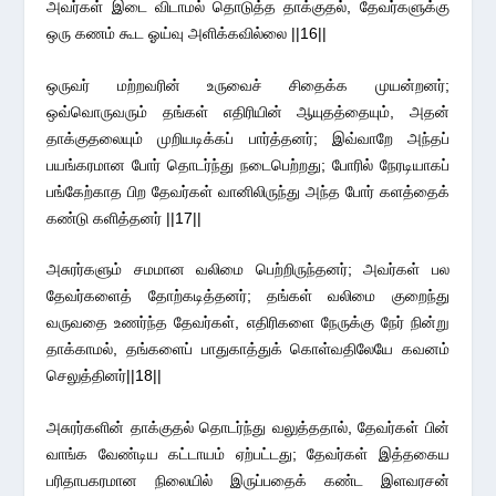
அவர்கள் இடை விடாமல் தொடுத்த தாக்குதல், தேவர்களுக்கு
ஒரு கணம் கூட ஓய்வு அளிக்கவில்லை ||16||
ஒருவர் மற்றவரின் உருவைச் சிதைக்க முயன்றனர்;
ஒவ்வொருவரும் தங்கள் எதிரியின் ஆயுதத்தையும், அதன்
தாக்குதலையும் முறியடிக்கப் பார்த்தனர்; இவ்வாறே அந்தப்
பயங்கரமான போர் தொடர்ந்து நடைபெற்றது; போரில் நேரடியாகப்
பங்கேற்காத பிற தேவர்கள் வானிலிருந்து அந்த போர் களத்தைக்
கண்டு களித்தனர் ||17||
அசுரர்களும் சமமான வலிமை பெற்றிருந்தனர்; அவர்கள் பல
தேவர்களைத் தோற்கடித்தனர்; தங்கள் வலிமை குறைந்து
வருவதை உணர்ந்த தேவர்கள், எதிரிகளை நேருக்கு நேர் நின்று
தாக்காமல், தங்களைப் பாதுகாத்துக் கொள்வதிலேயே கவனம்
செலுத்தினர்||18||
அசுரர்களின் தாக்குதல் தொடர்ந்து வலுத்ததால், தேவர்கள் பின்
வாங்க வேண்டிய கட்டாயம் ஏற்பட்டது; தேவர்கள் இத்தகைய
பரிதாபகரமான நிலையில் இருப்பதைக் கண்ட இளவரசன்