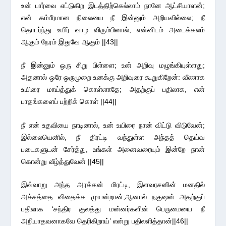
உன் பார்வை எட்டுகிற இடத்திற்கெல்லாம் நானே ஆட்சியாளன்;
என் கம்பீரமான நிலையை நீ இன்னும் அறியவில்லை; நீ
தொடர்ந்து உயிர் வாழ விரும்பினால், என்னிடம் அடைக்கலம்
ஆகும் நேரம் இதுவே ஆகும் ||43||
நீ இன்னும் ஒரு சிறு பிள்ளை; உன் அறிவு மழுங்கியுள்ளது;
அதனால் ஒரே ஒருமுறை உனக்கு அறிவுரை கூறுகிறேன்: வீணாக
உயிரை மாய்த்துக் கொள்ளாதே; அதற்குப் பதிலாக, என்
பாதங்களைப் பற்றிக் கொள் ||44||
நீ என் உதவியை நாடினால், உன் உயிரை நான் விட்டு விடுவேன்;
இல்லையெனில், நீ திரட்டி வந்துள்ள அந்தத் தெய்வ
படைகளுடன் சேர்த்து, உங்கள் அனைவரையும் இன்றே நான்
கொன்று வீழ்த்துவேன் ||45||
இவ்வாறு அந்த அரக்கன் மிரட்டி, இளவரசனின் மனதில்
அச்சத்தை விதைக்க முயன்றான்;ஆனால் நகுஷன் அதற்குப்
பதிலாக ‘சந்திர குலத்து மன்னர்களின் பெருமையை நீ
அறியாதவனாகவே தெரிகிறாய்’ என்று பதிலளித்தான்||46||