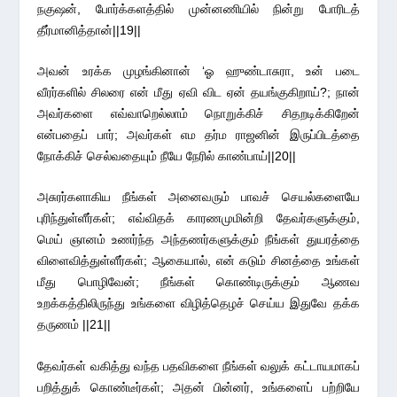
நகுஷன், போர்க்களத்தில் முன்னணியில் நின்று போரிடத்
தீர்மானித்தான்||19||
அவன் உரக்க முழங்கினான் ‘ஓ ஹுண்டாசுரா, உன் படை
வீரர்களில் சிலரை என் மீது ஏவி விட ஏன் தயங்குகிறாய்?; நான்
அவர்களை எவ்வாறெல்லாம் நொறுக்கிச் சிதறடிக்கிறேன்
என்பதைப் பார்; அவர்கள் எம தர்ம ராஜனின் இருப்பிடத்தை
நோக்கிச் செல்வதையும் நீயே நேரில் காண்பாய்||20||
அசுரர்களாகிய நீங்கள் அனைவரும் பாவச் செயல்களையே
புரிந்துள்ளீர்கள்; எவ்விதக் காரணமுமின்றி தேவர்களுக்கும்,
மெய் ஞானம் உணர்ந்த அந்தணர்களுக்கும் நீங்கள் துயரத்தை
விளைவித்துள்ளீர்கள்; ஆகையால், என் கடும் சினத்தை உங்கள்
மீது பொழிவேன்; நீங்கள் கொண்டிருக்கும் ஆணவ
உறக்கத்திலிருந்து உங்களை விழித்தெழச் செய்ய இதுவே தக்க
தருணம் ||21||
தேவர்கள் வகித்து வந்த பதவிகளை நீங்கள் வலுக் கட்டாயமாகப்
பறித்துக் கொண்டீர்கள்; அதன் பின்னர், உங்களைப் பற்றியே