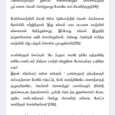
அனைவருக்கும் துன்பம் விளைவித்துக் கொண்டிருந்த
முட்களை அவன் அகற்றுவது போலவே காட்சியளித்தது||34||
போர்க்களத்தின் வெறி மிக்க ஆவேசத்தில் அவன் அவர்களை
நோக்கிக் கர்ஜித்தான் ‘இது உங்கள் பாவ மயமான வாழ்வின்
விளைவால் நேர்ந்துள்ளது; இப்போது உங்கள் இறுதித்
தருணங்களை எதிர் கொள்ளுங்கள், அல்லது அறநெறி சார்ந்த
வாழ்வின் மீது பற்றுக் கொள்ள முயலுங்கள்||35||
சமஸ்கிருதச் செய்யுள்: ‘யே ம்ருதா: ஸமரே தர்மே யுத்தஸ்தே
ஸூர்ய-மண்டலம் |பித்வா யாந்தி விரஜஸோ யோகயுக்தா யதிநோ
யதா’
இதன் விளக்கம் என்ன என்றால் ‘ யாரொருவர் தர்மத்தைக்
காப்பதற்கான போரில் ஈடுபட்டு, போர் களத்திலேயே மரணத்தைத்
தழுவுகிறாரோ, அவர்கள் அனைத்துப் பாவங்களும் நீங்கித்
தூய்மையடைந்தவர்களாய், முக்தி அடைந்த துறவிகளைப் போல,
சூரிய மண்டலத்தைப் பிளந்து கொண்டு உன்னத மோட்ச
உலகிற்குச் செல்கிறார்கள்’||36||