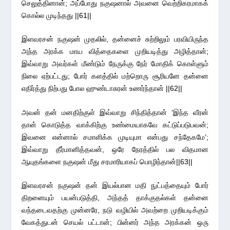
செலுத்தினான்; அப்போது நகுஷனால் அவனை வெற்றிகரமாகக்
கொல்ல முடிந்தது ||61||
இளவரசன் நகுஷன் முதலில், தன்னைச் சுற்றிலும் பரவியிருந்த
அந்த அரக்க மாய வித்தைகளை முறியடித்து அழித்தான்;
இவ்வாறு அவர்கள் மீண்டும் நேருக்கு நேர் மோதிக் கொள்ளும்
நிலை ஏற்பட்டது; போர் களத்தில் மற்றொரு சூரியனே தன்னை
எதிர்த்து நிற்பது போல ஹுண்டாசுரன் உணர்ந்தான் ||62||
அவன் தன் மனதிற்குள் இவ்வாறு சிந்தித்தான் ‘இந்த வீரன்
தான் கொடுத்த வாக்கிற்கு உண்மையாகவே கட்டுப்படுபவன்;
இவனை என்னால் சமாளிக்க முடியுமா என்பது சந்தேகமே’;
இவ்வாறு தீர்மானித்தவன், ஒரே நேரத்தில் பல விதமான
ஆயுதங்களை நகுஷன் மீது சரமாரியாகப் பொழிந்தான்||63||
இளவரசன் நகுஷன் தன் இயல்பான மதி நுட்பத்தையும் போர்
திறனையும் பயன்படுத்தி, அந்தத் தாக்குதல்கள் தன்னை
வந்தடைவதற்கு முன்னரே, நடு வழியில் அவற்றை முறியடிக்கும்
வேகத்துடன் செயல் பட்டான்; பின்னர் அந்த அரக்கன் ஒரு