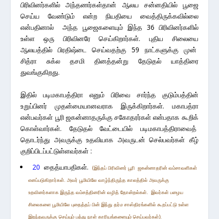
பிரிவினர்களில் அந்தணர்கள்தான் ஆலய சன்னதியில் பூஜை
செய்ய வேண்டும் என்ற நியதியை வைத்திருக்கவில்லை
என்பதினால் அந்த பூஜைகளையும் இந்த 36 பிரிவினர்களில்
உள்ள ஒரு பிரிவினரே செய்கிறார்கள். புதிய சிலையை
ஆலயத்தில் பிரதிஷ்டை செய்வதற்கு 59 நாட்களுக்கு முன்
சித்ரா சுக்ல தசமி தினத்தன்று தேடுதல் யாத்திரை
துவங்குகிறது.
இதில் படிமகாபத்திரா எனும் பிரிவை சார்ந்த குடும்பத்தின்
உறுப்பினர் முதன்மையானவராக இருக்கிறார்கள். மகாபத்ரா
என்பவர்கள் பூரி ஜகன்னாதருக்கு சகோதரர்கள் என்பதாக கூறிக்
கொள்வார்கள். தேடுதல் வேட்டையில் படிமகாபத்திராவைத்
தொடர்ந்து அவருக்கு உதவியாக அவருடன் செல்பவர்கள் கீழ்
குறிப்பிடப்பட்டுள்ளவர்கள் :
20
தைத்யாபதிகள்
.
(இந்தப் பிரிவினர் பூரி ஜகன்னாதரின் வம்சாவளிகள்
எனப்படுகிறார்கள். அவர் பூமியிலே வாழ்ந்திருந்த காலத்தில் அவருக்கு
உறவினர்களாக இருந்த வம்சத்தினரின் வழித் தோன்றல்கள். இவர்கள் பழைய
சிலைகளை பூமியிலே புதைத்தப் பின் இந்து தர்ம சாஸ்திரங்களில் கூறப்பட்டு உள்ள
இறந்தவருக்கு செய்யும் பத்து நாள் காரியங்களையும் செய்பவர்கள்).