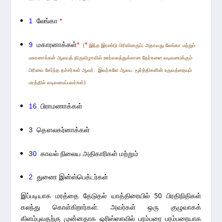
லேங்கா
1
*
மகாரனாக்கள்
9
*
*
(
இந்த இரண்டு பிரிவினரும், அதாவது லேங்கா மற்றும்
மகரனாக்கள் ஆலயத் திருவிழாவில் ஊர்வலத்துக்கான தேர்களை வடிவமைக்கும்
பிரிவை சேர்ந்த தச்சர்கள் ஆவர். இவர்களே ஆலய மூர்த்திகளின் உருவத்தையும்
மரத்தில் வடிவமைப்பவர்கள்).
பிராமணாக்கள்
16
தௌலகர்னாக்கள்
3
காவல் நிலைய அதிகாரிகள்
மற்றும்
30
துணை இன்ஸ்பெக்டர்கள்
2
இப்படியாக மரத்தை தேடுதல் யாத்திரையில் 50 பிரதிநிதிகள்
கலந்து கொள்கிறார்கள். அவர்கள் ஒரு குழுவாகக்
கிளம்புவதற்கு முன்னதாக ஒரிஸ்ஸாவில் பரம்பரை பரம்பரையாக