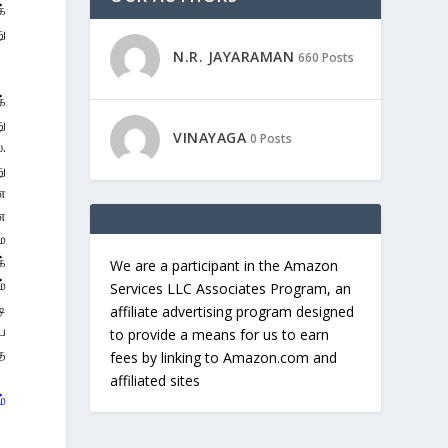
க்
ு
N.R. JAYARAMAN
660 Posts
்
ு
VINAYAGA
0 Posts
.
ு
ை
ை
ை
்
We are a participant in the Amazon
்
Services LLC Associates Program, an
ி
affiliate advertising program designed
ே
to provide a means for us to earn
த
fees by linking to Amazon.com and
affiliated sites
்