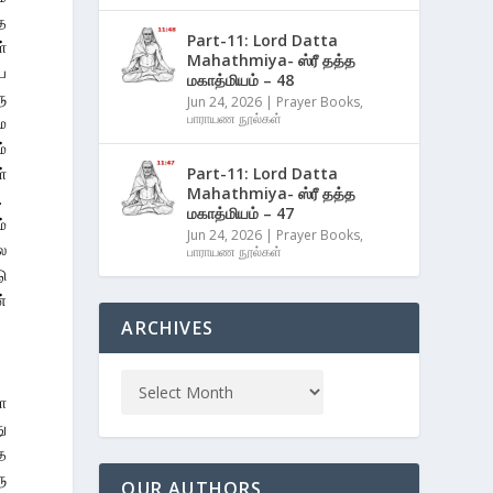
த
Part-11: Lord Datta
்
Mahathmiya- ஸ்ரீ தத்த
ய
மகாத்மியம் – 48
ு
Jun 24, 2026
|
Prayer Books
,
பாராயண நூல்கள்
ே
்
்
Part-11: Lord Datta
Mahathmiya- ஸ்ரீ தத்த
.
மகாத்மியம் – 47
்
Jun 24, 2026
|
Prayer Books
,
ல
பாராயண நூல்கள்
ு
்
ARCHIVES
ா
ு
த
ு
OUR AUTHORS