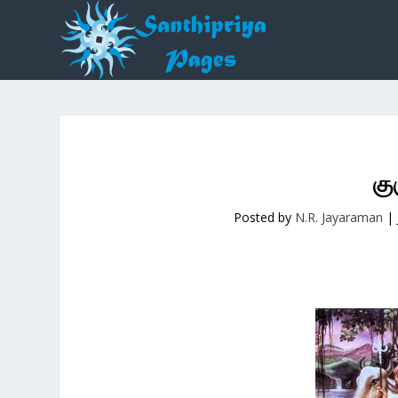
கு
Posted by
N.R. Jayaraman
|