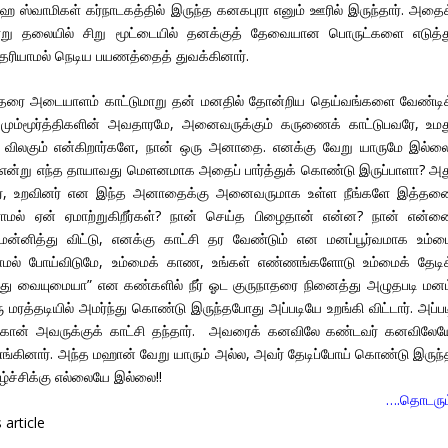
ிம்ஹ ஸ்வாமிகள் கர்நாடகத்தில் இருந்த கனகபுரா எனும் ஊரில் இருந்தார். அதை
ாறு தலையில் சிறு மூட்டையில் தனக்குத் தேவையான பொருட்களை எடுத்த
ெரியாமல் நெடிய பயணத்தைத் துவக்கினார்.
ாதரை அடையாளம் காட்டுமாறு தன் மனதில் தோன்றிய தெய்வங்களை வேண்டிக
ும்மூர்த்திகளின் அவதாரமே, அனைவருக்கும் கருணைக் காட்டுபவரே, உமத
 விலகும் என்கிறார்களே, நான் ஒரு அனாதை. எனக்கு வேறு யாருமே இல்லை
் என்று எந்த தாயாவது மெளனமாக அதைப் பார்த்துக் கொண்டு இருப்பாளா? அத
றார், உறவினர் என இந்த அனாதைக்கு அனைவருமாக உள்ள நீங்களே இத்தன
ாமல் ஏன் ஏமாற்றுகிறீர்கள்? நான் செய்த பிழைதான் என்ன? நான் என்ன
ன்னித்து விட்டு, எனக்கு காட்சி தர வேண்டும் என மனப்பூர்வமாக உம்ம
லாமல் போய்விடுமே, உம்மைக் காண, உங்கள் எண்ணங்களோடு உம்மைக் தேடிக
த்து வையுமையா” என கண்களில் நீர் ஓட குருநாதரை நினைத்து அழுதபடி மனம
மரத்தடியில் அமர்ந்து கொண்டு இருந்தபோது அப்படியே உறங்கி விட்டார். அப்பட
 மகான் அவருக்குக் காட்சி தந்தார். அவரைக் கனவிலே கண்டவர் கனவிலேய
வணங்கினார். அந்த மஹான் வேறு யாரும் அல்ல, அவர் தேடிப்போய் கொண்டு இருந்
்ச்சிக்கு எல்லையே இல்லை!!
….தொடரும
article