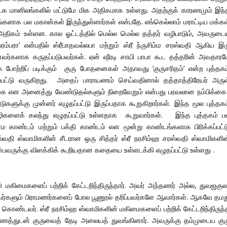
டக மானிலங்களில் மட்டுமே மிக அதிகமாக உள்ளது. அதற்குக் காரணமும் இந்
களாக பல மகான்கள் இருந்துள்ளார்கள் என்பதே. எங்கெல்லாம் மராட்டிய மக்கள
 அதிகம் உள்ளன. கால ஓட்டத்தில் மெல்ல மெல்ல தத்தர் வழிபாடும், அவருடை
ரம்பரா’ என்பதில் ஸ்ரீபாதவல்லபா மற்றும் ஸ்ரீ ந்ருசிம்ம சரஸ்வதி ஆகிய இர
னவர்களாக கருதப்படுபவர்கள். ஏன் ஷீரடி சாயி பாபா கூட தத்தரின் அவதாரம
 போற்றிப் படிக்கும் குரு போதனைகள் அதாவது ‘குருசரிதம்’ என்ற புத்தகம
ப்பட்டு வருகிறது. அதைப் பாராயணம் செய்வதினால் தத்தாத்திரேயர் அருள
்க்கை என அனைத்து வேண்டுதல்களும் நிறைவேறும் என்பது பரவலான நம்பிக்கை
ுகளுக்கு முன்னர் எழுதப்பட்டு இருப்பதாக கூறுகிறார்கள். இந்த மூல புத்தகம
ழிகளைக் கலந்து எழுதப்பட்டு உள்ளதாக கூறுவார்கள். இந்த புத்தகம் ப
 காண்டம் மற்றும் பக்தி காண்டம் என மூன்று காண்டங்களாக பிரிக்கப்பட்ட
்வதி ஸ்வாமிகளின் சீடரான ஒரு சித்தர் ஸ்ரீ நரசிம்ஹ சரஸ்வதி ஸ்வாமிகளின
ுக்கு விளக்கிக் கூறியதான கதையை உள்ளடக்கி எழுதப்பட்டு உள்ளது .
 மகிமைகளைப் பற்றிக் கேட்டறிந்திருந்தார். அவர் அந்தணர் அல்ல, துவஜகுல
 அவர்களும் பிராமணர்களைப் போல பூணூல் தரிப்பவர்களே ஆவார்கள். ஆகவே தமத
கொண்டவர். ஸ்ரீ நரசிம்ஹ ஸ்வாமிகளின் மகிமைகளைப் பற்றிக் கேட்டறிந்திருந்
த்துடன் குருவைத் தேடி அலையத் துவங்கினார். அவருக்கு தம்முடைய குர