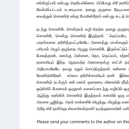
எங்கிருப்பார் என்பது தெரியவில்லை. அப்போது ஸ்ரீ நரச
கேள்விப்பட்டவர் உடனடியாக தனது குருவை தேடியவ
வைத்துக் கொண்டு எங்கு போகின்றோம் என்பது கூடத் த
நடந்து கொண்டே சென்றவர் வழி நெடுக தனது குருந
கொண்டே சென்று கொண்டு இருந்தார். ‘ தெய்வமே, ம
பாதங்களை தரிசித்தமட்டிலேயே அனைத்து பாபங்களும்
பசியால் அழும் குழந்தை அழுது கொண்டே இருக்கட்டும
போலத்தான், எனக்கு அன்னை, பிதா, தெய்வம், உற்
நாளாகியும் இந்த ஆதரவற்ற அனாதைக்கு காட்சி தர
அறியாமலேயே தவறு ஏதும் செய்திருந்தால் என்னை ம
வேண்டுகிறேன். உம்மை தரிசிக்காவிடில் நான் இல்
கொண்டு நடக்கும் என் மனக் குறையை விரைவில் தீர்
ஒடுங்கிப் போனவர் ஒருநாள் களைப்படைந்து வழியில் ஒரு 
ஆழ்ந்து உறங்கிக் கொண்டு இருந்தவர் கனவில் ஒரு
அவரை பூஜித்து, அவர் கால்களில் விழுந்து, விழுந்து 
அதே ஸ்ரீ நரசிம்ஹ ஸ்வாமிகள்தான்! நமத்ஹரகாவின் மகிழ
Please send your comments to the author on this 