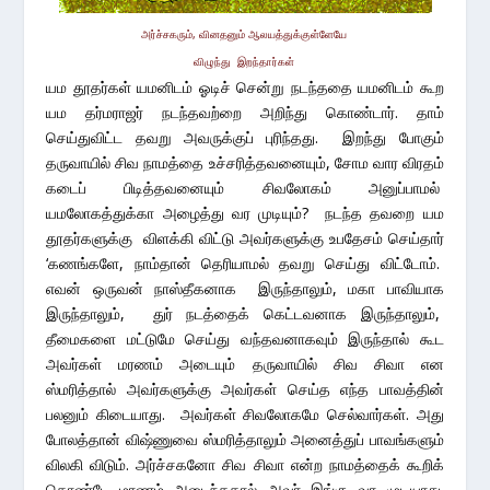
அர்ச்சகரும், வினதனும் ஆலயத்துக்குள்ளேயே
விழுந்து இறந்தார்கள்
யம தூதர்கள் யமனிடம் ஓடிச் சென்று நடந்ததை யமனிடம் கூற
யம தர்மராஜர் நடந்தவற்றை அறிந்து கொண்டார். தாம்
செய்துவிட்ட தவறு அவருக்குப் புரிந்தது. இறந்து போகும்
தருவாயில் சிவ நாமத்தை உச்சரித்தவனையும், சோம வார விரதம்
கடைப் பிடித்தவனையும் சிவலோகம் அனுப்பாமல்
யமலோகத்துக்கா அழைத்து வர முடியும்? நடந்த தவறை யம
தூதர்களுக்கு விளக்கி விட்டு அவர்களுக்கு உபதேசம் செய்தார்
‘கணங்களே, நாம்தான் தெரியாமல் தவறு செய்து விட்டோம்.
எவன் ஒருவன் நாஸ்தீகனாக இருந்தாலும், மகா பாவியாக
இருந்தாலும், துர் நடத்தைக் கெட்டவனாக இருந்தாலும்,
தீமைகளை மட்டுமே செய்து வந்தவனாகவும் இருந்தால் கூட
அவர்கள் மரணம் அடையும் தருவாயில் சிவ சிவா என
ஸ்மரித்தால் அவர்களுக்கு அவர்கள் செய்த எந்த பாவத்தின்
பலனும் கிடையாது. அவர்கள் சிவலோகமே செல்வார்கள். அது
போலத்தான் விஷ்ணுவை ஸ்மரித்தாலும் அனைத்துப் பாவங்களும்
விலகி விடும். அர்ச்சகனோ சிவ சிவா என்ற நாமத்தைக் கூறிக்
கொண்டே மரணம் அடைந்ததால் அவர் இங்கு வர முடியாது.