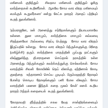
மகிமைக் குறித்தும் சிவநாம மகிமைக் குறித்தும் ஓரிரு
வார்த்தைகள் கூறினீர்கள். ஆகவே சோம வார விரத மகிமையும்
எமக்குக் கூறுவீர்களா’ என்று கேட்க நாரதர் அதைப் பற்றியும்
கூறத் துவங்கினார்.
‘தர்மராஜனே, உன் அனைத்து சந்தேகங்களும் நியாயமாகவே
உள்ளன. துலா மாசமும், கார்த்திகை மாசமும் எவ்வளவு
சிறந்தனவோ அவ்வளவு சிறப்பு பெற்றது சோம வார விரதம்
இருப்பதில் உள்ளது. சோம வார விரதம் பித்ருக்களுக்கு பிரீதை
(மகிழ்ச்சி) தரும். கார்த்திகை மாதத்தின் முப்பது நாட்களும்
விஷ்ணுவிற்கு தீபாராதனை செய்தால் நரகத்தில் உள்ள
அனைத்து பித்ருக்களும் சுவர்க்கத்துக்கு செல்வார்கள். சோம
வாரத்தில் சிவன் கோவிலில் நெய் விளக்கு ஏற்றினால் கோடி
குலத்தை உத்தாரணம் செய்ய முடியும். பிரும்மஹத்தி தோஷம்
போன்ற கொடிய தோஷங்களும் பனி போல விலகும். சோம
வாரத்தின் பலனை இந்தக் கதை மூலம் கேள்’ எனக் கூறிய
நாரதர் அந்தக் கதையைக் கூறத் துவங்கினார்.
‘கோதாவதி தீர்த்தத்தில் சகல வேத சாஸ்திரங்களையும்
அறிந்திருந்த வினதன் என்றொரு அந்தணர் வாழ்ந்து வந்தார்.