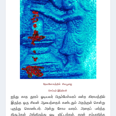
தேவலோகத்தில் சிவபூஜை
செய்யும் இந்திரன்
ஐந்து காத தூரம் ஓடியவர் பிரும்மேச்வரம் என்ற கிராமத்தில்
இருந்த ஒரு சிவன் ஆலயத்தைக் கண்டதும் அதற்குள் சென்று
புகுந்து கொண்டார். அன்று சோம வாரம். அதைப் பார்த்த
திருடர்கள் அங்கிருந்து ஓடி விட்டார்கள். தான் சம்பாதித்த