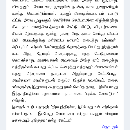
வினதனும் சோம வார பூஜையின் நான்கு கால பூஜைகளிலும்
கலந்து கொண்டுள்ளான், பூஜைப் பிரசாதங்களையும் உண்டு
விட்டு, இரவு முழுவதும் தெரிந்தோ தெரியாமலோ விழித்திருந்து
சிவ நாம காலத்ஷேபத்தையும் கேட்டு விட்டு, விடியற்காலை
சிவன் ஆலயத்தை மூன்று முறை பிரதர்ஷனம் செய்து விட்டப்
பின் ஆலயத்துக்கு உள்ளேயே மரணம் அடைந்து உள்ளான்.
அப்படிப்பட்டவர்கள் பிரும்மஹத்தி தோஷத்தை செய்து இருந்தால்
கூட அந்த தோஷம் அவர்களுக்கு எந்த கெடுதலையும்
கொடுக்காது. ஆகவேதான் அவரையும் இங்கு நாம் அழைத்து
வந்திருக்கக் கூடாது. அப்படி அழைத்து வந்தாலும் சிவகணங்கள்
வந்து அவர்களை தம்முடன் அனுப்புமாறு கேட்டபோது
அவர்களை அவர்களுடன் அனுப்பி இருக்க வேண்டும். அதை
உங்களுக்கு இதுவரை கூறாதது நான் செய்த தவறு. இனியாவது
இந்த நியதியை மறக்காமல் நாம் கடை பிடிக்க வேண்டும் ‘
என்றார் .
இதைக் கூறிய நாரதர் ‘தர்மபுத்திரனே, இப்போது உன் சந்தேகம்
விலகியதா?. இப்போது சோம வார விரதப் பலனும் சிவநாம
மகிமையும் புரிந்ததா ‘ என்று கேட்டார்.
…….தொடரும்