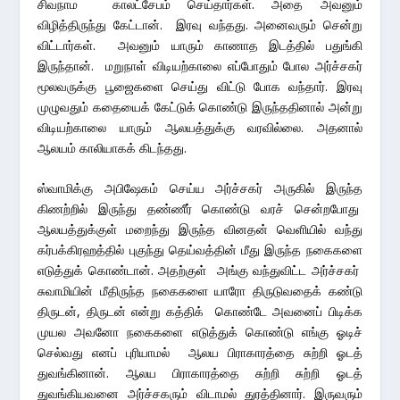
சிவநாம காலட்சேபம் செய்தார்கள். அதை அவனும்
விழித்திருந்து கேட்டான். இரவு வந்தது. அனைவரும் சென்று
விட்டார்கள். அவனும் யாரும் காணாத இடத்தில் பதுங்கி
இருந்தான். மறுநாள் விடியற்காலை எப்போதும் போல அர்ச்சகர்
மூலவருக்கு பூஜைகளை செய்து விட்டு போக வந்தார். இரவு
முழுவதும் கதையைக் கேட்டுக் கொண்டு இருந்ததினால் அன்று
விடியற்காலை யாரும் ஆலயத்துக்கு வரவில்லை. அதனால்
ஆலயம் காலியாகக் கிடந்தது.
ஸ்வாமிக்கு அபிஷேகம் செய்ய அர்ச்சகர் அருகில் இருந்த
கிணற்றில் இருந்து தண்ணீர் கொண்டு வரச் சென்றபோது
ஆலயத்துக்குள் மறைந்து இருந்த வினதன் வெளியில் வந்து
கர்பக்கிரஹத்தில் புகுந்து தெய்வத்தின் மீது இருந்த நகைகளை
எடுத்துக் கொண்டான். அதற்குள் அங்கு வந்துவிட்ட அர்ச்சகர்
சுவாமியின் மீதிருந்த நகைகளை யாரோ திருடுவதைக் கண்டு
திருடன், திருடன் என்று கத்திக் கொண்டே அவனைப் பிடிக்க
முயல அவனோ நகைகளை எடுத்துக் கொண்டு எங்கு ஓடிச்
செல்வது எனப் புரியாமல் ஆலய பிராகாரத்தை சுற்றி ஓடத்
துவங்கினான். ஆலய பிராகாரத்தை சுற்றி சுற்றி ஓடத்
துவங்கியவனை அர்ச்சகரும் விடாமல் துரத்தினார். இருவரும்