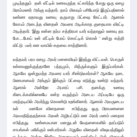
முடிந்ததும் தன் வீட்டில் உணவருந்த உட்கார்ந்த போது ஒரு ஏழை
பிராம்மணர் அங்கு வந்தார். தாம் மிகவும் பசியோடு இருப்பதினால்
உண்ண ஏதாவது உணவு தருமாறு பிட்ஷை கேட்டார். ஆனால்
கோபம் அடைந்த வினதன் அவரை அடிக்காத குறையாக விரட்டி
அடித்தார். ‘இது என்ன தர்ம சத்திரமா யார் வந்தாலும் உணவு தர.
போ….போய் உன் வீட்டில் போய் கொட்டிக் கொள் ‘ என்று கத்தி
விட்டு படீர் என வாயில் கதவை சாத்தினார்.
வந்தவர் பரம ஏழை. அவர் மனைவியும் இறந்து விட்டவள். பொருள்
உள்ளவனுக்குத்தானே பந்தமும், மித்ருக்களும் இருப்பார்கள்.
ஆகவே ஒன்றுமற்ற அவரை யார் சீண்டுவார்கள்? ஆகவே நடை
பிணமானவர் அங்கும் இங்கும் பிட்ஷை எடுத்து உண்டு வந்தார்.
ஆனால் அன்றோ அபாரப் பசி. தனக்கு உணவு
கிடைக்கவில்லையே என்ற வருத்தம் அடைய அப்படியே ஒரு
மரத்தடியில் அமர்ந்து கொண்டு உறங்கினார். ஆனால் அவருடைய
உள் மனமோ வினதனை சபித்தது. ஒரு பிராமணனை
அவமதித்ததற்காக அவன் அழியட்டும் என அவர் மனம் மனதார
சபித்தது. உண்மையான மனதுடன் வேதனைகளில் தரப்படும்
சாபங்கள் பலிக்கும் என்பார்கள். அதுவே வினதன் விஷயத்திலும்
நடந்தது. அன்று இரவே அனைவரும் உறங்கியப் பின் வினதன்