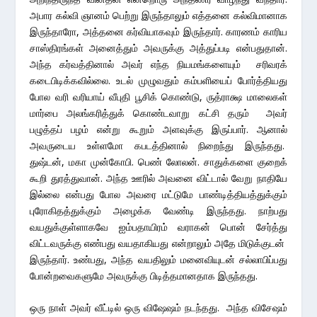
அபார கல்வி ஞானம் பெற்று இருந்தாலும் எத்தனை கல்விமானாக
இருந்தாரோ, அத்தனை கர்வியாகவும் இருந்தார். காரணம் காரிய
சாஸ்திரங்கள் அனைத்தும் அவருக்கு அத்துப்படி என்பதுதான்.
அந்த கர்வத்தினால் அவர் எந்த நியமங்களையும் சரிவரக்
கடைபிடிக்கவில்லை. உடல் முழுவதும் கம்பளியைப் போர்த்தியது
போல வரி வரியாய் வீபுதி பூசிக் கொண்டு, ருத்ராக்ஷ மாலைகள்
மார்பை அலங்கரித்துக் கொண்டவாறு கட்சி தரும் அவர்
பழுத்தப் பழம் என்று கூறும் அளவுக்கு இருப்பார். ஆனால்
அவருடைய உள்ளமோ கபடத்தினால் நிறைந்து இருந்தது.
துஷ்டன், மகா முன்கோபி. பெண் லோலன். சாதுக்களை குறைக்
கூறி துரத்துவான். அந்த ஊரில் அவனை விட்டால் வேறு நாதியே
இல்லை என்பது போல அவரை மட்டுமே பாண்டித்தியத்துக்கும்
புரோகிதத்துக்கும் அழைக்க வேண்டி இருந்தது. நாற்பது
வயதுக்குள்ளாகவே ஐம்பதாயிரம் வராகன் பொன் சேர்த்து
விட்டவருக்கு எண்பது வயதாகியது என்றாலும் அதே மிடுக்குடன்
இருந்தார். உண்பது, அந்த வயதிலும் மனைவியுடன் சல்லாபிப்பது
போன்றவைகளுமே அவருக்கு பிடித்தமானதாக இருந்தது.
ஒரு நாள் அவர் வீட்டில் ஒரு விஷேஷம் நடந்தது. அந்த விசேஷம்