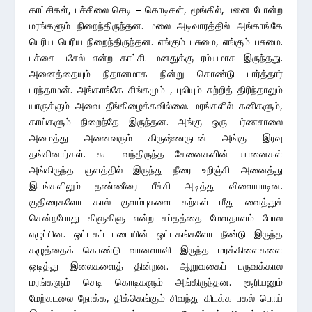
காட்சிகள், பச்சிலை செடி – கொடிகள், மூங்கில், பனை போன்ற
மரங்களும் நிறைந்திருந்தன. மலை அடிவாரத்தில் அங்காங்கே
பெரிய பெரிய நிறைந்திருந்தன. எங்கும் பசுமை, எங்கும் பசுமை.
பச்சை பசேல் என்ற காட்சி. மனதுக்கு ரம்யமாக இருந்தது.
அனைத்தையும் நிதானமாக நின்று கொண்டு பார்த்தார்
பரந்தாமன். அங்காங்கே சிங்கமும் , புலியும் சுற்றித் திரிந்தாலும்
யாருக்கும் அவை தீங்கிழைக்கவில்லை. மரங்களில் கனிகளும்,
காய்களும் நிறைந்தே இருந்தன. அங்கு ஒரு பர்ணசாலை
அமைத்து அனைவரும் கிருஷ்ணருடன் அங்கு இரவு
தங்கினார்கள். கூட வந்திருந்த சேனைகளின் யானைகள்
அங்கிருந்த குளத்தில் இருந்து நீரை உறிஞ்சி அனைத்து
இடங்களிலும் தண்ணீரை பீச்சி அடித்து விளையாடின.
குதிரைகளோ கால் குளம்புகளை கற்கள் மீது வைத்துச்
சென்றபோது கிளுகிளு என்ற சப்தத்தை மேளதாளம் போல
எழுப்பின. ஒட்டகப் படையின் ஒட்டகங்களோ நீண்டு இருந்த
கழுத்தைக் கொண்டு வானளாவி இருந்த மரக்கிளைகளை
ஒடித்து இலைகளைத் தின்றன. ஆறுவகைப் பருவக்கால
மரங்களும் செடி கொடிகளும் அங்கிருந்தன. சூரியனும்
மேற்கடலை நோக்க, திக்கெங்கும் சிவந்து கிடக்க பகல் பொய்