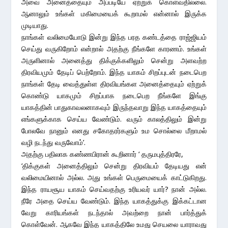
அவை அனைத்தையும் அப்படியே ஏற்றுக் கொள்வதில்லை.
ஆனாலும் உங்கள் மகிமையைக் கூறாமல் என்னால் இருக்க
முடியாது.
நாங்கள் வலிமையோடு இன்று இந்த பரத கண்டத்தை ராஜ்ஜியம்
செய்து வருகிறோம் என்றால் அதற்கு நீங்களே காரணம். உங்கள்
அருளினால் அனைத்து திக்குக்களிலும் சென்று அளவற்ற
திரவியமும் தேடிப் பெற்றோம். இந்த யாகம் சிறப்புடன் நடைபெற
நாங்கள் தேடி வைத்துள்ள திரவியங்கள அனைத்தையும் ஏற்றுக்
கொண்டு யாகமும் சிறப்பாக நடைபெற நீங்களே இங்கு
யாகத்தின் பாதுகாவலனாகவும் இருந்தவாறு இந்த யாகத்தையும்
எங்களுக்காக செய்ய வேண்டும். வரும் காலத்திலும் இன்று
போலவே நானும் எனது சகோதரர்களும் உம சொல்லை மீறாமல்
வழி நடந்து வருவோம்’.
அதற்கு பதிலாக கண்ணபிரான் கூறினார் ‘ தருமபுத்திரரே,
‘திக்குகள் அனைத்திலும் சென்று திரவியம் தேடியது என்
வலிமையினால் அல்ல. அது உங்கள் பெருமையைக் காட்டுகிறது.
இந்த ராயசூய யாகம் செய்வதற்கு உரியவர் யார்? நான் அல்ல.
நீரே அதை செய்ய வேண்டும். இந்த யாகத்துக்கு இக்கட்டான
வேறு காரியங்கள் நடந்தால் அவற்றை நான் பார்த்துக்
கொள்வேன். ஆகவே இந்த யாகத்திலே உமது செயலை யாராவது