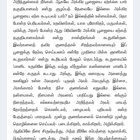
அறிந்துள்ளவர் நீங்கள். ஆகவே அக்கிர பூஜையை ஏற்க்ல்க யார்
தகுதியானவர் என்று குழம்பத் தேவையே இல்லை. அக்கிர
பூஜையை ஏற்க கூடியவர் யார்? நம் இல்லத்தில் உள்ளவர்கள், பிதா
போன்ற பெரியவர்கள், உறவினர்கள், யாக புரோகிதர், மருமக்கள்,
புவிக்கு அரசர் போன்ற ஆறு பிரிவினரே அக்கிர பூஜையை ஏற்கத்
தகுதியானவர்கள் என்று சாஸ்திரங்கள் கூறுகின்றன.
இவர்களைத் தவிர குணத்தால் சிறந்தவர்காளையும் இப்
பூஜைக்கு தேர்வு செய்யலாம் என்றே முதிமை மிக்க ஞானிகள்
கூறுவார்கள்’ என்று கூறியவர் மேலும் தொடர்ந்து கூறுகையில்
‘மானிட உருவிலே இங்கு வந்து வீற்றுள்ள கண்ணனை மானிடர்
என்றே கருதக் கூடாது. அங்கு, இங்கு எனாதபடி அனைத்து
உலகிலும் உள்ள அவதாரப் புருஷர் அவர். அவருக்கு இச்சை,
அகங்காரம் போன்ற நீச்ச குணங்கள் எதுவுமே இல்லை.
நன்மைகள், தீமைகள் அவரைப் பாதிப்பது இல்லை. எங்கும்
நிறைந்தவர், எல்லாவற்றையுமே அறிந்தவர் அவர். மாயத்
தோற்றத்தைக் கொண்டவர், பழையவர். புதியவர் என்ற
பேதத்தைப் பாராதவர். மூன்று குணங்களைக் கொண்டு மூன்று
தொழில்களை செய்பவர்- படைக்கிறார், காக்கிறார், அழிக்கிறார்.
ஆதியிலே நீரை சிருஷ்டித்து, அந்த நீரிலே கர்பத்தை உருவாக்கி,
பிரும்மாவைப் படைத்து, அவர் மூலம் இந்த பிரபஞ்சத்தையும்