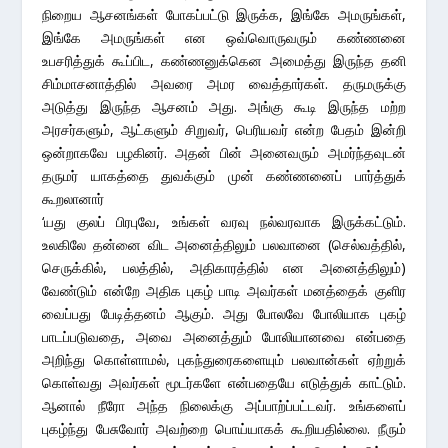
நிறைய ஆசனங்கள் போகப்பட்டு இருக்க, இங்கே அமருங்கள்,
இங்கே அமருங்கள் என ஒவ்வொருவரும் கண்ணனை
உபசரித்துக் கூப்பிட, கண்ணனுக்கென அமைத்து இருந்த தனி
சிம்மாசனாத்தில் அவரை அமர வைத்தார்கள். தருமருக்கு
அடுத்து இருந்த ஆசனம் அது. அங்கு கூடி இருந்த மற்ற
அரசர்களும், ஆட்களும் சிறுவர், பெரியவர் என்ற பேதம் இன்றி
ஒன்றாகவே பழகினர். அதன் பின் அனைவரும் அமர்ந்தவுடன்
தருமர் யாகத்தை துவக்கும் முன் கண்ணனைப் பார்த்துக்
கூறலானார்
‘யது குலப் பிரபுவே, உங்கள் வரவு நல்வரவாக இருக்கட்டும்.
உலகிலே தன்னை விட அனைத்திலும் பலவானை (செல்வத்தில்,
செருக்கில், பலத்தில், அதிகாரத்தில் என அனைத்திலும்)
வேண்டும் என்றே அதிக புகழ் பாடி அவர்கள் மனத்தைக் குளிர
வைப்பது பேடித்தனம் ஆகும். அது போலவே போலியாக புகழ்
பாடப்படுவதை, அவை அனைத்தும் போலியானவை என்பதை
அறிந்து கொள்ளாமல், புகந்துரைகளையும் பலவான்கள் ஏற்றுக்
கொள்வது அவர்கள் மூடர்களே என்பதையே எடுத்துக் காட்டும்.
ஆனால் நீரோ அந்த நிலைக்கு அப்பாற்ப்பட்டவர். உங்களைப்
புகழ்ந்து பேசுவோர் அவற்றை பொய்யாகக் கூறியதில்லை. நீரும்