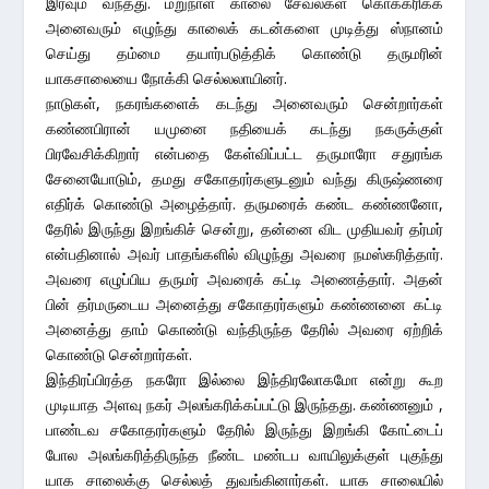
இரவும் வந்தது. மறுநாள் காலை சேவல்கள் கொக்கரிக்க
அனைவரும் எழுந்து காலைக் கடன்களை முடித்து ஸ்நானம்
செய்து தம்மை தயார்படுத்திக் கொண்டு தருமரின்
யாகசாலையை நோக்கி செல்லலாயினர்.
நாடுகள், நகரங்களைக் கடந்து அனைவரும் சென்றார்கள்
கண்ணபிரான் யமுனை நதியைக் கடந்து நகருக்குள்
பிரவேசிக்கிறார் என்பதை கேள்விப்பட்ட தருமாரோ சதுரங்க
சேனையோடும், தமது சகோதரர்களுடனும் வந்து கிருஷ்ணரை
எதிர்க் கொண்டு அழைத்தார். தருமரைக் கண்ட கண்ணனோ,
தேரில் இருந்து இறங்கிச் சென்று, தன்னை விட முதியவர் தர்மர்
என்பதினால் அவர் பாதங்களில் விழுந்து அவரை நமஸ்கரித்தார்.
அவரை எழுப்பிய தருமர் அவரைக் கட்டி அணைத்தார். அதன்
பின் தர்மருடைய அனைத்து சகோதரர்களும் கண்ணனை கட்டி
அனைத்து தாம் கொண்டு வந்திருந்த தேரில் அவரை ஏற்றிக்
கொண்டு சென்றார்கள்.
இந்திரப்பிரத்த நகரோ இல்லை இந்திரலோகமோ என்று கூற
முடியாத அளவு நகர் அலங்கரிக்கப்பட்டு இருந்தது. கண்ணனும் ,
பாண்டவ சகோதரர்களும் தேரில் இருந்து இறங்கி கோட்டைப்
போல அலங்கரித்திருந்த நீண்ட மண்டப வாயிலுக்குள் புகுந்து
யாக சாலைக்கு செல்லத் துவங்கினார்கள். யாக சாலையில்