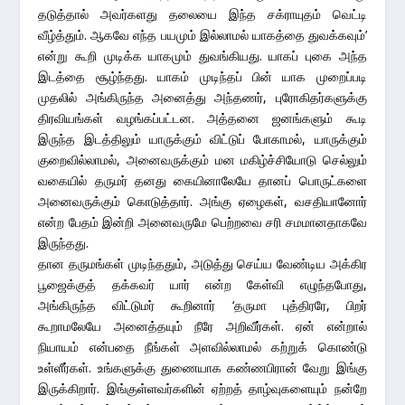
தடுத்தால் அவர்களது தலையை இந்த சக்ராயுதம் வெட்டி
வீழ்த்தும். ஆகவே எந்த பயமும் இல்லாமல் யாகத்தை துவக்கவும்’
என்று கூறி முடிக்க யாகமும் துவங்கியது. யாகப் புகை அந்த
இடத்தை சூழ்ந்தது. யாகம் முடிந்தப் பின் யாக முறைப்படி
முதலில் அங்கிருந்த அனைத்து அந்தணர், புரோகிதர்களுக்கு
திரவியங்கள் வழங்கப்பட்டன. அத்தனை ஜனங்களும் கூடி
இருந்த இடத்திலும் யாருக்கும் விட்டுப் போகாமல், யாருக்கும்
குறைவில்லாமல், அனைவருக்கும் மன மகிழ்ச்சியோடு செல்லும்
வகையில் தருமர் தனது கையினாலேயே தானப் பொருட்களை
அனைவருக்கும் கொடுத்தார். அங்கு ஏழைகள், வசதியானோர்
என்ற பேதம் இன்றி அனைவருமே பெற்றவை சரி சமமானதாகவே
இருந்தது.
தான தருமங்கள் முடிந்ததும், அடுத்து செய்ய வேண்டிய அக்கிர
பூஜைக்குத் தக்கவர் யார் என்ற கேள்வி எழுந்தபோது,
அங்கிருந்த விட்டுமர் கூறினார் ‘தருமா புத்திரரே, பிறர்
கூறாமலேயே அனைத்தயும் நீரே அறிவீர்கள். ஏன் என்றால்
நியாயம் என்பதை நீங்கள் அளவில்லாமல் கற்றுக் கொண்டு
உள்ளீர்கள். உங்களுக்கு துணையாக கண்ணபிரான் வேறு இங்கு
இருக்கிறார். இங்குள்ளவர்களின் ஏற்றத் தாழ்வுகளையும் நன்றே