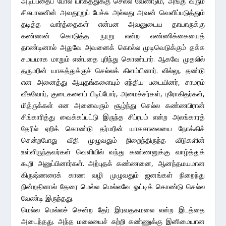
அடிப்பதைப் போல யாகத்துக்கு செல்ல வேண்டும், அங்கு வரும்
சிசுபாலனின் அவதூறுப் பேச்சு அல்லது அவன் வெளிப்படுத்தும்
தடித்த வார்த்தைகள் என்பன அவனுடைய தாயாருக்கு
கண்ணன் கொடுத்த நூறு என்ற எண்ணிக்கையைத்
தாண்டினால் அதுவே அவனைக் கொல்ல முடிவெடுக்கும் தக்க
சமயமாக மாறும் என்பதை புரிந்து கொண்டார். ஆகவே முதலில்
தருமரின் யாகத்துக்குச் செல்லக் கிளம்பினார். வில்லு, தண்டு
என அனைத்து ஆயுதங்களையும் ஏந்திய படையினர், சாமரம்
வீசுவோர், குடைகளைப் பிடிப்போர், அமைச்சர்கள், புரோகிதர்கள்,
மித்ருக்கள் என அனைவரும் சூழ்ந்து செல்ல கண்ணபிரான்
சிங்காரித்து வைக்கப்பட்டு இருந்த சிப்ரபம் என்ற அலங்காரத்
தேரில் ஏறிக் கொண்டு தர்மரின் யாகசாலையை நோக்கிச்
சென்றபோது வீதி முழுவதும் நிறைந்திருந்த வீடுகளின்
உள்ளிருந்தவர்கள் வெளியில் வந்து கண்ணனுக்கு வாழ்த்துக்
கூறி அனுப்பினார்கள். அற்புதக் கண்ணனை, ஆனந்தமயமான
கிருஷ்ணரைக் காண வழி முழுவதும் ஜனங்கள் நிறைந்து
நின்றதினால் தேரை மெல்ல மெல்லவே ஓட்டிக் கொண்டு செல்ல
வேண்டி இருந்தது.
மெல்ல மெல்லச் சென்ற தேர் இரவதகமலை என்ற இடத்தை
அடைந்தது. அந்த மலையைச் சுற்றி கண்ணுக்கு இனிமையான